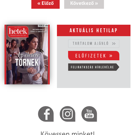
« Előző
Következő »
Aktuális hetilap
Kövessen minket!