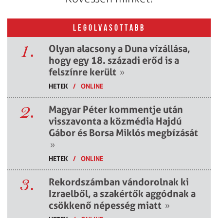
LEGOLVASOTTABB
1.
Olyan alacsony a Duna vízállása,
hogy egy 18. századi erőd is a
felszínre került
»
HETEK
/
ONLINE
2.
Magyar Péter kommentje után
visszavonta a közmédia Hajdú
Gábor és Borsa Miklós megbízását
»
HETEK
/
ONLINE
3.
Rekordszámban vándorolnak ki
Izraelből, a szakértők aggódnak a
csökkenő népesség miatt
»