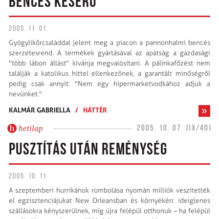
BENCÉS KESERŰ
2005. 11. 01.
Gyógylikőrcsaláddal jelent meg a piacon a pannonhalmi bencés
szerzetesrend. A termékek gyártásával az apátság a gazdasági
"több lábon állást" kívánja megvalósítani. A pálinkafőzést nem
találják a katolikus hittel ellenkezőnek, a garantált minőségről
pedig csak annyit: "Nem egy hipermarketvodkához adjuk a
nevünket."
KALMÁR GABRIELLA
/
HÁTTÉR
hetilap
2005. 10. 07. (IX/40)
PUSZTÍTÁS UTÁN REMÉNYSÉG
2005. 10. 11.
A szeptemberi hurrikánok rombolása nyomán milliók veszítették
el egzisztenciájukat New Orleansban és környékén: ideiglenes
szállásokra kényszerülnek, míg újra felépül otthonuk – ha felépül