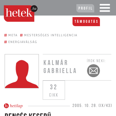
Profil
Támogatás
#
#
META
MESTERSÉGES INTELLIGENCIA
#
ENERGIAVÁLSÁG
ÍROK NEKI:
KALMÁR
GABRIELLA
32
CIKK
hetilap
2005. 10. 28. (IX/43)