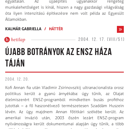
egyáltalán. Az újjáépítés ugyanakkor rengeteg
munkalehetőséget is kínál, hiszen a nagy gazdasági világválság
óta ilyen intenzitású építkezésre nem volt példa az Egyesült
Államokban.
KALMÁR GABRIELLA
/
HÁTTÉR
hetilap
2004. 12. 17. (VIII/51)
ÚJABB BOTRÁNYOK AZ ENSZ HÁZA
TÁJÁN
2004. 12. 20.
Kofi Annan fia után Vladimir Zsirinovszkij ultranacionalista orosz
politikus került a gyanú árnyékába: úgy tűnik, az Olajat
élelmiszerért ENSZ-programból mindketten busás profithoz
jutottak – a fő haszonélvező természetesen Szaddám Huszein
lévén. Az ügy majdnem Annan főtitkári székébe került. Az
amerikai invázió után, 2003 őszén lezárt ENSZ-program
nyilvánosságra került dokumentumai alapján úgy tűnik, a több