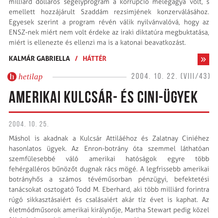
milliárd dolláros segélyprogram a korrupció melegágya volt, s
emellett hozzájárult Szaddám rezsimjének konzerválásához.
Egyesek szerint a program révén válik nyilvánvalóvá, hogy az
ENSZ-nek miért nem volt érdeke az iraki diktatúra megbuktatása,
miért is ellenezte és ellenzi ma is a katonai beavatkozást.
KALMÁR GABRIELLA
/
HÁTTÉR
hetilap
2004. 10. 22. (VIII/43)
AMERIKAI KULCSÁR- ÉS CINI-ÜGYEK
2004. 10. 25.
Máshol is akadnak a Kulcsár Attiláéhoz és Zalatnay Ciniéhez
hasonlatos ügyek. Az Enron-botrány óta szemmel láthatóan
szemfülesebbé váló amerikai hatóságok egyre több
fehérgalléros bűnözőt dugnak rács mögé. A legfrissebb amerikai
botrányhős a számos tévéműsorban pénzügyi, befektetési
tanácsokat osztogató Todd M. Eberhard, aki több milliárd forintra
rúgó sikkasztásaiért és csalásaiért akár tíz évet is kaphat. Az
életmódműsorok amerikai királynője, Martha Stewart pedig közel