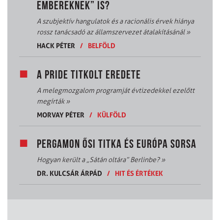
EMBEREKNEK” IS?
A szubjektív hangulatok és a racionális érvek hiánya
rossz tanácsadó az államszervezet átalakításánál
»
HACK PÉTER
/
BELFÖLD
A PRIDE TITKOLT EREDETE
A melegmozgalom programját évtizedekkel ezelőtt
megírták
»
MORVAY PÉTER
/
KÜLFÖLD
PERGAMON ŐSI TITKA ÉS EURÓPA SORSA
Hogyan került a „Sátán oltára” Berlinbe?
»
DR. KULCSÁR ÁRPÁD
/
HIT ÉS ÉRTÉKEK