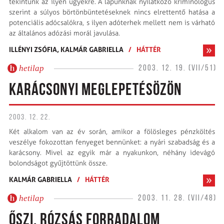
tekintünk az ilyen ügyekre. A lapunknak nyilatkozó kriminológus
szerint a súlyos börtönbüntetéseknek nincs elrettentő hatása a
potenciális adócsalókra, s ilyen adóterhek mellett nem is várható
az általános adózási morál javulása.
ILLÉNYI ZSÓFIA,
KALMÁR GABRIELLA
/
HÁTTÉR
hetilap
2003. 12. 19. (VII/51)
KARÁCSONYI MEGLEPETÉSÖZÖN
2003. 12. 22.
Két alkalom van az év során, amikor a fölösleges pénzköltés
veszélye fokozottan fenyeget bennünket: a nyári szabadság és a
karácsony. Mivel az egyik már a nyakunkon, néhány idevágó
bolondságot gyűjtöttünk össze.
KALMÁR GABRIELLA
/
HÁTTÉR
hetilap
2003. 11. 28. (VII/48)
ŐSZI, RÓZSÁS FORRADALOM