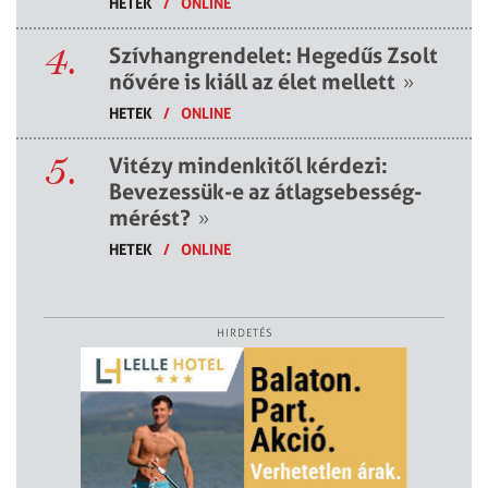
HETEK
/
ONLINE
4.
Szívhangrendelet: Hegedűs Zsolt
nővére is kiáll az élet mellett
»
HETEK
/
ONLINE
5.
Vitézy mindenkitől kérdezi:
Bevezessük-e az átlagsebesség-
mérést?
»
HETEK
/
ONLINE
HIRDETÉS