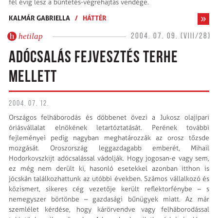
fél évig lesz a büntetés-végrehajtás vendége.
KALMÁR GABRIELLA
/
HÁTTÉR
hetilap
2004. 07. 09. (VIII/28)
ADÓCSALÁS FEJVESZTÉS TERHE
MELLETT
2004. 07. 12.
Országos felháborodás és döbbenet övezi a Jukosz olajipari
óriásvállalat elnökének letartóztatását. Perének további
fejleményei pedig nagyban meghatározzák az orosz tőzsde
mozgását. Oroszország leggazdagabb emberét, Mihail
Hodorkovszkijt adócsalással vádolják. Hogy jogosan-e vagy sem,
ez még nem derült ki, hasonló esetekkel azonban itthon is
jócskán találkozhattunk az utóbbi években. Számos vállalkozó és
közismert, sikeres cég vezetője került reflektorfénybe – s
nemegyszer börtönbe – gazdasági bűnügyek miatt. Az már
szemlélet kérdése, hogy kárörvendve vagy felháborodással