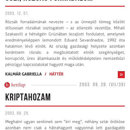
2003. 12. 01.
Rózsák forradalmának nevezte – s az ünneplő tömeg között
stílusosan rózsákat osztogatott – az ellenzék vezetője, Mihail
Szakasvili a hétvégén Grúziában lezajlott fordulatot, amelynek
eredményeképpen lemondott Eduard Sevardnadze, 1992 óta
hatalmon lévő elnök. Az ország gazdasági helyzete azonban
korántsem rózsás: a megbuktatott elnök szegénységet,
korrupciót, üres államkasszát és működésképtelen nemzetközi
pénzügyi kapcsolatokat hagyott maga után.
KALMÁR GABRIELLA
/
HÁTTÉR
hetilap
2003. 09. 26. (VII/39)
KRIPTAHOZAM
2003. 09. 29.
Meghalni ugyan senkinek sem "éri meg", néhány sztár örököse
azonban nem csak a hátrahagyott vagyonnal lett gazdagabb