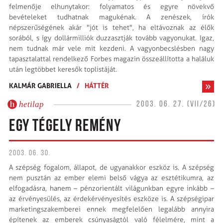
felmenője elhunytakor: folyamatos és egyre növekvő
bevételeket tudhatnak magukénak. A zenészek, írók
népszerűségének akár "jót is tehet", ha eltávoznak az élők
sorából, s így dollármilliók duzzasztják tovább vagyonukat. Igaz,
nem tudnak már vele mit kezdeni. A vagyonbecslésben nagy
tapasztalattal rendelkező Forbes magazin összeállította a haláluk
után legtöbbet keresők toplistáját.
KALMÁR GABRIELLA
/
HÁTTÉR
hetilap
2003. 06. 27. (VII/26)
EGY TÉGELY REMÉNY
2003. 06. 30.
A szépség fogalom, állapot, de ugyanakkor eszköz is. A szépség
nem pusztán az ember elemi belső vágya az esztétikumra, az
elfogadásra, hanem – pénzorientált világunkban egyre inkább –
az érvényesülés, az érdekérvényesítés eszköze is. A szépségipar
marketingszakemberei ennek megfelelően legalább annyira
építenek az emberek csúnyaságtól való félelmére, mint a