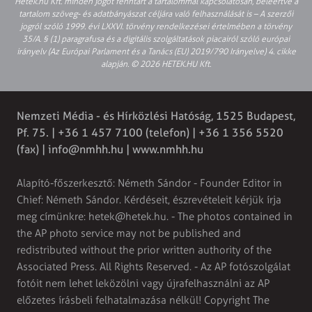
Hetek.hu Kft. minden jogot fenntart a tartalommal kapcsolatosan, beleértve a
tartalom szöveg- és adatbányászat céljára való felhasználását is – A szerzői
jogról szóló 1999. évi LXXVI. törvény rendelkezései értelmében a törvény
35/A. § (1) paragrafusa és a digitális szolgáltatások piacairól szóló európai
irányelv (Az Európai Parlament és a Tanács (EU) 2019/790 Irányelve) 4. cikke
alapján. © 2026 HETEK.HU Kft.
Nemzeti Média - és Hírközlési Hatóság, 1525 Budapest,
Pf. 75. | +36 1 457 7100 (telefon) | +36 1 356 5520
(fax) |
info@nmhh.hu
| www.nmhh.hu
Alapító-főszerkesztő: Németh Sándor - Founder Editor in
Chief: Németh Sándor. Kérdéseit, észrevételeit kérjük írja
meg címünkre:
hetek@hetek.hu
. - The photos contained in
the AP photo service may not be published and
redistributed without the prior written authority of the
Associated Press. All Rights Reserved. - Az AP fotószolgálat
fotóit nem lehet leközölni vagy újrafelhasználni az AP
előzetes írásbeli felhatalmazása nélkül! Copyright The