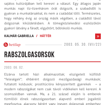
sajátos kultúrájában kell keresni a választ. Egy átlagos japán
munkás napi tíz-tizenhárom órát dolgozik, a szabadidőt is
gyakran a munkatársakkal, és nem a családdal tölti. Természetes,
hogy néhány évig az ország másik végében, a családtól távol
dolgoznak kiküldetésben. A tömegközlekedési eszközökön
gyakori látvány a fáradt, elgyötört, bóbiskoló munkás.
KALMÁR GABRIELLA
/
HÁTTÉR
hetilap
2003. 05. 30. (VII/22)
RABSZOLGASORSOK
2003. 06. 02.
Elzárva tartott házi alkalmazottak; elszigetelt külföldi
"feleségek"; éhbérért dolgozó mezőgazdasági munkások;
futtatott koldusok; prostitúcióra kényszerített gyerekek – a
modern rabszolgákat nem csak távoli vidékeken kell keresni. A
szomszédban vannak. Ma, a 21. század elején is emberek
tízmilliói élnek rabszolgasorban: alapvető emberi jogaiktól
megfosztva, alacsony bérért vagy ingyen dolgoznak emberhez