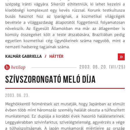
szépség iránti vágyára. Sikerült elhitetniük, ki lehet kezelni a
kisebbségi komplexust egy kevés rúzzsal. Korunk testkultusza
busás hasznot hoz az iparágnak, a kozmetikai világcégek
bevétele a világgazdaság állapotától függetlenül folyamatosan
növekszik. Az Egyesült Államokban ma már az átlagember is
komoly összegeket költ a teste átszabására, Brazíliában pedig
egyetlen kozmetikai cég ügynökeinek száma nagyobb, mint a
nemzeti hadsereg tagjainak száma.
KALMÁR GABRIELLA
/
HÁTTÉR
hetilap
2003. 06. 20. (VII/25)
SZÍVSZORONGATÓ MELÓ DÍJA
2003. 06. 23.
Meghökkentő felmérések azt mutatják, hogy Japánban az elmúlt
évben több mint háromszáz személy halálát okozta a túlfeszített
munkatempó. Ez duplája a korábbi évek hasonló haláleseteinek.
Leggyakrabban szívinfarktus, szívelégtelenség, agyvérzés a vége
a túlhajszoltságnak. A japán munkamorál miértjeire az ország