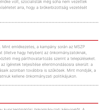
lnöke volt, szocialisták még soha nem vezettek
kísérletet arra, hogy a brókerbizottság vezetését
óta. Mint emlékezetes, a kampány során az MSZP
tat (illetve hagy helyben) az önkormányzatoknak,
özteti meg párthovatartozás szerint a településeket.
az ígéretek teljesítése ellentmondásosra sikerült: a
ásaik azonban továbbra is szűkösek. Mint mondják, a
niuk kellene önkormányzati politikájukon.
y kunszentmiklósi önkormányzati képviselőt. A