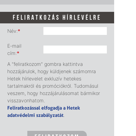
FELIRATKOZÁS HÍRLEVÉLRE
Név:
*
E-mail
cím:
*
A "feliratkozom" gombra kattintva
hozzájárulok, hogy küldjenek számomra
Hetek hírlevelet exkluzív hetekes
tartalmakról és promóciókról. Tudomásul
veszem, hogy hozzájárulásomat bármikor
visszavonhatom.
Feliratkozással elfogadja a Hetek
adatvédelmi szabályzatát
.