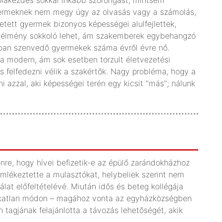
olakezdés sokkal inkább szorongást, mintsem
yermeknek nem megy úgy az olvasás vagy a számolás,
retett gyermek bizonyos képességei alulfejlettek,
lső élmény sokkoló lehet, ám szakemberek egybehangzó
ában szenvedő gyermekek száma évről évre nő.
 modern, ám sok esetben torzult életvezetési
is felfedezni vélik a szakértők. Nagy probléma, hogy a
 azzal, aki képességei terén egy kicsit "más"; nálunk
nre, hogy hívei befizetik-e az épülő zarándokházhoz
mlékeztette a mulasztókat, helybeliek szerint nem
álat előfeltételévé. Miután idős és beteg kollégája
szokatlan módon – magához vonta az egyházközségben
 tagjának felajánlotta a távozás lehetőségét, akik