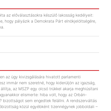
lta az előválasztásokra készülő lakosság kedélyeit:
e, hogy pályázik a Demokrata Párt elnökjelöltségére,
ma.
n az ügy kivizsgálására hivatott parlamenti
Fidesz immár nem szeretné, hogy kiderüljön az igazság,
 állítja, az MSZP egy olcsó trükkel akarja meghiúsítani
 ugyanakkor elismerte: hiba volt, hogy az Orbán-
bizottságot sem engedtek felállni. A rendszerváltás
bizottság közül egyébként tizennégynek jobboldali –