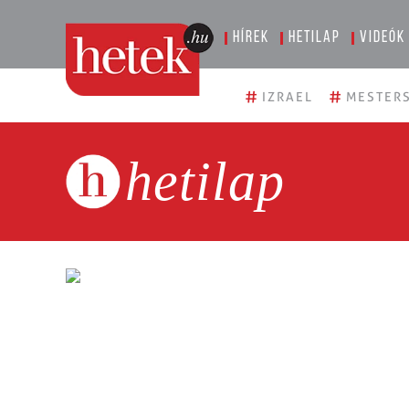
Hírek
Hetilap
Videók
#
#
IZRAEL
MESTERS
hetilap