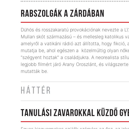
RABSZOLGÁK A ZÁRDÁBAN
Dühös és rosszakaratú provokációnak nevezte a L\'
Mullan skót származású – és mellesleg katolikus va
amelyről a vatikáni rádió azt állította, hogy fikci
mutatja be, ahol egészen a közelmúltig olyan nőke
"szégyent hoztak" a családjukra. A neorealista stíl
legjobb filmért járó Arany Oroszlánt, és világszerte
mutatták be.
HÁTTÉR
TANULÁSI ZAVAROKKAL KÜZDŐ G