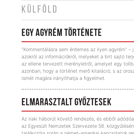
KÜLFÖLD
EGY AGYRÉM TÖRTÉNETE
"Kommentálásra sem érdemes az ilyen agyrém" – jel
azokról az információkról, melyeket a brit sajtó t
az ellene tervezett merényletről, amelyet egy tollba
azonban, hogy a történet merő kitaláció, s az orosz
ismét magára irányíthatja a figyelmet.
ELMARASZTALT GYŐZTESEK
Az iraki háborút követő rendezés, és ebből adód
az Egyesült Nemzetek Szervezete 58. közgyűlésén
találkozója során a német–amerikai kapcsolatok re