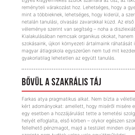
Egyes kisgyermekes szülők számára az ősz, az isk
reményteli várakozást hoz. Lehetséges, hogy a g
mint a többieknek, lehetséges, hogy kiderül, a sze
netalán tanulási, olvasási zavarokkal küzd. Az e
véleménye szerint van segítség – noha a diszlexi
Kialakulásában nemcsak organikus okokat, hanem a
szokásaink, újkori környezeti ártalmaink ráhatását 
magyar átlagiskola egyszerűen nem tud mit kezdeni
gyakorlatilag lehetetlen az együtt tanulás.
BŐVÜL A SZAKRÁLIS TÁJ
Farkas atya pragmatikus alkat. Nem bízta a véletle
kért adományokat: amellett, hogy miséről misére e
egy esetben a hozzájárulást tette a temetési szolg
helyét elfoglalta, első körben – olykor egészen 
fellelhető pénzmagot, majd a testület minden olyan