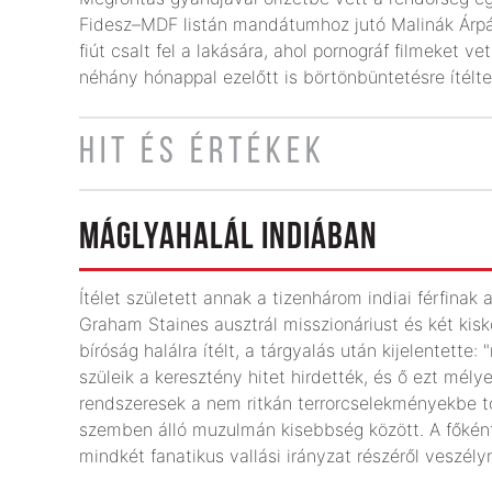
Fidesz–MDF listán mandátumhoz jutó Malinák Árpá
fiút csalt fel a lakására, ahol pornográf filmeket v
néhány hónappal ezelőtt is börtönbüntetésre ítélte
HIT ÉS ÉRTÉKEK
MÁGLYAHALÁL INDIÁBAN
Ítélet született annak a tizenhárom indiai férfinak
Graham Staines ausztrál misszionáriust és két kisko
bíróság halálra ítélt, a tárgyalás után kijelentette
szüleik a keresztény hitet hirdették, és ő ezt mél
rendszeresek a nem ritkán terrorcselekményekbe tor
szemben álló muzulmán kisebbség között. A főként
mindkét fanatikus vallási irányzat részéről veszél