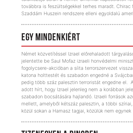
továbbra is feszültségekkel terhes maradt. Chirac
Szaddám Huszein rendszere elleni egyoldalú ameri
EGY MINDENKIÉRT
Német közvetítéssel Izrael előrehaladott tárgyaláso
jelentette be Saul Mofaz izraeli honvédelmi minis
fogolycsere-akcióban a síita terrorszervezet visszas
katona holttestét és szabadon engedné a Svájcban
pedig több száz palesztin terroristát engedne el. A
adott hírt, hogy Izrael jelenleg nem a korábban je
szabadon bocsátására hajlandó. Izraeli források a
mellett, amelyből kétszáz palesztin, a többi szíriai
közül sokan a Hamasz tagjai, közülük nem egynek