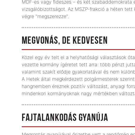
MDF-es vagy fideszes – és két szabaddemokrata e
vizsgálóbizottságot. Az MSZP-frakció a héten tett 
végre "megszerezze".
MEGVONÁS, DE KEDVESEN
Közel egy év telt el a helyhatósági választások 
vezette kormány ígéretet tett arra: több pénzt jut
valamint szakít elődje gyakorlatával és nem különb
A Hetek által megkérdezett polgármesterek szerint 
hangnemben éreznek pozitív változást, anyagi forr
mindenkori kormányoknak nagy mértékben változtat
FAJTALANKODÁS GYANÚJA
Megrontás gyanújával őrizetbe vett a rendőrség eg