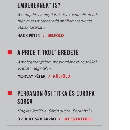
EMBEREKNEK” IS?
A szubjektív hangulatok és a racionális érvek
hiánya rossz tanácsadó az államszervezet
átalakításánál
»
HACK PÉTER
/
BELFÖLD
A PRIDE TITKOLT EREDETE
A melegmozgalom programját évtizedekkel
ezelőtt megírták
»
MORVAY PÉTER
/
KÜLFÖLD
PERGAMON ŐSI TITKA ÉS EURÓPA
SORSA
Hogyan került a „Sátán oltára” Berlinbe?
»
DR. KULCSÁR ÁRPÁD
/
HIT ÉS ÉRTÉKEK