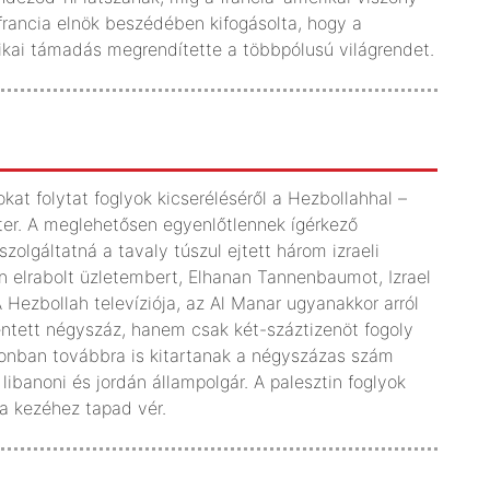
 francia elnök beszédében kifogásolta, hogy a
kai támadás megrendítette a többpólusú világrendet.
kat folytat foglyok kicseréléséről a Hezbollahhal –
zter. A meglehetősen egyenlőtlennek ígérkező
zolgáltatná a tavaly túszul ejtett három izraeli
 elrabolt üzletembert, Elhanan Tannenbaumot, Izrael
 Hezbollah televíziója, az Al Manar ugyanakkor arról
lentett négyszáz, hanem csak két-száztizenöt fogoly
zonban továbbra is kitartanak a négyszázas szám
, libanoni és jordán állampolgár. A palesztin foglyok
 a kezéhez tapad vér.