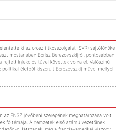
entette ki az orosz titkosszolgálat (SVR) sajtófőnöke
erjeszt mostanában Borisz Berezovszkijról, pontosabban
 rejtett injekciós tűvel követtek volna el. Valószínű
 politikai életből kiszorult Berezovszkij műve, mellyel
óan az ENSZ jövőbeni szerepének meghatározása volt
ek fő témája. A nemzetek első számú vezetőinek
ndeződ-ni látszanak, míg a francia–amerikai viszony