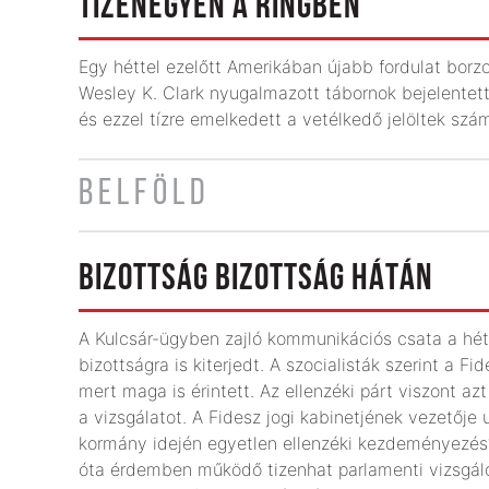
TIZENEGYEN A RINGBEN
Egy héttel ezelőtt Amerikában újabb fordulat borzo
Wesley K. Clark nyugalmazott tábornok bejelentett
és ezzel tízre emelkedett a vetélkedő jelöltek szá
BELFÖLD
BIZOTTSÁG BIZOTTSÁG HÁTÁN
A Kulcsár-ügyben zajló kommunikációs csata a héte
bizottságra is kiterjedt. A szocialisták szerint a 
mert maga is érintett. Az ellenzéki párt viszont azt
a vizsgálatot. A Fidesz jogi kabinetjének vezetője
kormány idején egyetlen ellenzéki kezdeményezés? 
óta érdemben működő tizenhat parlamenti vizsgáló