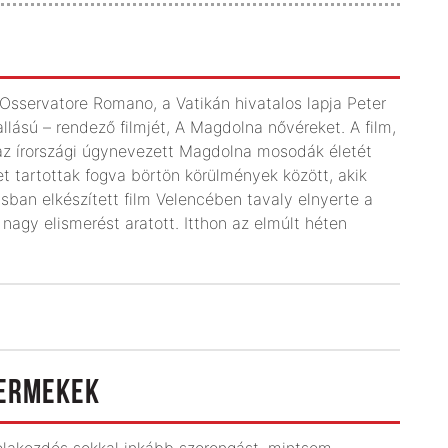
Osservatore Romano, a Vatikán hivatalos lapja Peter
llású – rendező filmjét, A Magdolna nővéreket. A film,
ó, az írországi úgynevezett Magdolna mosodák életét
t tartottak fogva börtön körülmények között, akik
usban elkészített film Velencében tavaly elnyerte a
 nagy elismerést aratott. Itthon az elmúlt héten
YERMEKEK