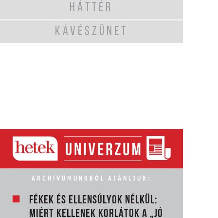
HÁTTÉR
KÁVÉSZÜNET
ARCHÍVUMUNKBÓL AJÁNLJUK:
FÉKEK ÉS ELLENSÚLYOK NÉLKÜL:
MIÉRT KELLENEK KORLÁTOK A „JÓ