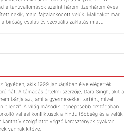
d a tanúvallomások szerint három tizenhárom éves
etített nekik, majd fajtalankodott velük. Malinákot már
 a bíróság csalás és szexuális zaklatás miatt.
 az ügyében, akik 1999 januárjában élve elégették
rú fiát. A támadás értelmi szerzője, Dara Singh, akit a
: "nem bánja azt, ami a gyermekekkel történt, mivel
yen ellenzi". A világ második legnépesebb országában
kolló vallási konfliktusok a hindu többség és a velük
 karitatív szolgálatot végző keresztények gyakran
ynek vannak kitéve.