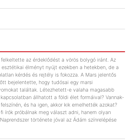
felkeltette az érdeklődést a vörös bolygó iránt. Az
 esztétikai élményt nyújt ezekben a hetekben, de a
tlan kérdés és rejtély is fokozza. A Mars jelentős
őtt bejelentette, hogy tudósai egy marsi
yomokat találtak. Létezhetett-e valaha magasabb
 kapcsolatban állhatott a földi élet formáival? Vannak-
felszínén, és ha igen, akkor kik emelhették azokat?
fi írók próbálnak meg választ adni, hanem olyan
 a Naprendszer története jóval az Ádám színrelépése