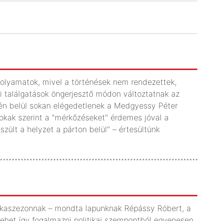
folyamatok, mivel a történések nem rendezettek,
ói találgatások öngerjesztő módon változtatnak az
sén belül sokan elégedetlenek a Medgyessy Péter
Sokak szerint a "mérkőzéseket" érdemes jóval a
szült a helyzet a párton belül" – értesültünk
orkaszezonnak – mondta lapunknak Répássy Róbert, a
 lehet így fogalmazni politikai szempontból egyenesen