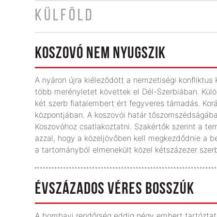
KÜLFÖLD
KOSZOVÓ NEM NYUGSZIK
A nyáron újra kiéleződött a nemzetiségi konfliktu
több merényletet követtek el Dél-Szerbiában. Külö
két szerb fiatalembert ért fegyveres támadás. Kor
központjában. A koszovói határ tőszomszédságában
Koszovóhoz csatlakoztatni. Szakértők szerint a t
azzal, hogy a közeljövőben kell megkezdődnie a be
a tartományból elmenekült közel kétszázezer szerb
ÉVSZÁZADOS VÉRES BOSSZÚK
A bombayi rendőrség eddig négy embert tartóztato