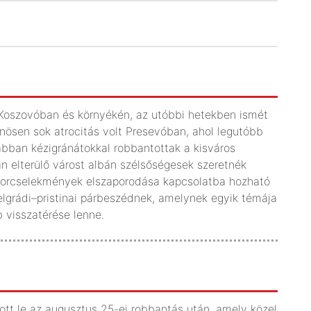
s Koszovóban és környékén, az utóbbi hetekben ismét
nösen sok atrocitás volt Presevóban, ahol legutóbb
ábban kézigránátokkal robbantottak a kisváros
 elterülő várost albán szélsőségesek szeretnék
errorcselekmények elszaporodása kapcsolatba hozható
lgrádi–pristinai párbeszédnek, amelynek egyik témája
 visszatérése lenne.
tt le az augusztus 25-ei robbantás után, amely közel