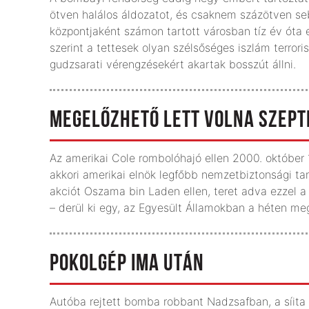
ötven halálos áldozatot, és csaknem százötven seb
központjaként számon tartott városban tíz év óta 
szerint a tettesek olyan szélsőséges iszlám terror
gudzsarati vérengzésekért akartak bosszút állni.
MEGELŐZHETŐ LETT VOLNA SZEPT
Az amerikai Cole rombolóhajó ellen 2000. október 
akkori amerikai elnök legfőbb nemzetbiztonsági ta
akciót Oszama bin Laden ellen, teret adva ezzel 
– derül ki egy, az Egyesült Államokban a héten me
POKOLGÉP IMA UTÁN
Autóba rejtett bomba robbant Nadzsafban, a síita