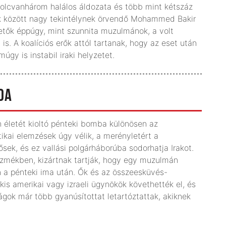
olcvanhárom halálos áldozata és több mint kétszáz
ták között nagy tekintélynek örvendő Mohammed Bakir
ezetők éppúgy, mint szunnita muzulmánok, a volt
s. A koalíciós erők attól tartanak, hogy az eset után
úgy is instabil iraki helyzetet.
DA
h életét kioltó pénteki bomba különösen az
tikai elemzések úgy vélik, a merényletért a
sek, és ez vallási polgárháborúba sodorhatja Irakot.
eszmékben, kizártnak tartják, hogy egy muzulmán
 a pénteki ima után. Ők és az összeesküvés-
kis amerikai vagy izraeli ügynökök követhették el, és
gok már több gyanúsítottat letartóztattak, akiknek