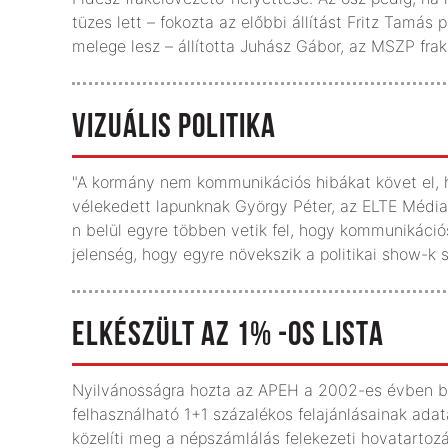
tüzes lett – fokozta az előbbi állítást Fritz Tamás
melege lesz – állította Juhász Gábor, az MSZP fra
VIZUÁLIS POLITIKA
"A kormány nem kommunikációs hibákat követ el, 
vélekedett lapunknak György Péter, az ELTE Médi
n belül egyre többen vetik fel, hogy kommunikáci
jelenség, hogy egyre növekszik a politikai show-k
ELKÉSZÜLT AZ 1% -OS LISTA
Nyilvánosságra hozta az APEH a 2002-es évben be
felhasználható 1+1 százalékos felajánlásainak ada
közelíti meg a népszámlálás felekezeti hovatartozá