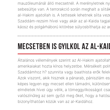
mauzóleumánál álló mecsetnél. A merényletnek ny
sebesültje van. A terrorakció során meghalt a síi
al-Hakim ajatollah is. A tettesek lehetnek síita v
Szaddám-rezsim hívei vagy akár az al-Kaida tagjai i
káosz és polgárháború kitörése súlyosbíthatja az am
MECSETBEN IS GYILKOL AZ AL-KAI
Általános vélemények szerint az Al-Hakim ajatolla
amerikaiakat hozta kínos helyzetbe. Mérsékelt poli
Szaddámhoz h? szunnita vagy baathista erők felelő
Azok viszont, akik hisznek a pánarab, pániszlám 
képes legyen egy mecset ellen támadni, különösen
elméletek hívei úgy vélik, a tömeggyilkosságot csa
valószínűleg az sem győzi meg őket, hogy a hatósá
bizonyíthatóan közük van az al-Kaidához.