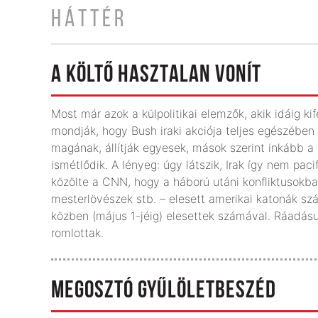
HÁTTÉR
A KÖLTŐ HASZTALAN VONÍT
Most már azok a külpolitikai elemzők, akik idáig ki
mondják, hogy Bush iraki akciója teljes egészében 
magának, állítják egyesek, mások szerint inkább a
ismétlődik. A lényeg: úgy látszik, Irak így nem pac
közölte a CNN, hogy a háború utáni konfliktusok
mesterlövészek stb. – elesett amerikai katonák s
közben (május 1-jéig) elesettek számával. Ráadásul
romlottak.
MEGOSZTÓ GYŰLÖLETBESZÉD