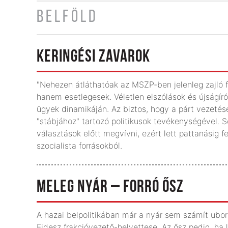
BELFÖLD
KERINGÉSI ZAVAROK
"Nehezen átláthatóak az MSZP-ben jelenleg zajló 
hanem esetlegesek. Véletlen elszólások és újságír
ügyek dinamikáján. Az biztos, hogy a párt vezeté
"stábjához" tartozó politikusok tevékenységével. 
választások előtt megvívni, ezért lett pattanásig fe
szocialista forrásokból.
MELEG NYÁR – FORRÓ ŐSZ
A hazai belpolitikában már a nyár sem számít ub
Fidesz frakcióvezető-helyettese. Az ősz pedig, ha