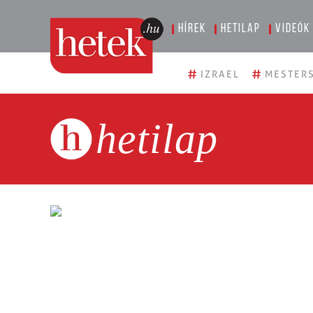
Hírek
Hetilap
Videók
#
#
IZRAEL
MESTERS
hetilap