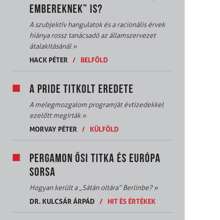
EMBEREKNEK” IS?
A szubjektív hangulatok és a racionális érvek
hiánya rossz tanácsadó az államszervezet
átalakításánál
»
HACK PÉTER
/
BELFÖLD
A PRIDE TITKOLT EREDETE
A melegmozgalom programját évtizedekkel
ezelőtt megírták
»
MORVAY PÉTER
/
KÜLFÖLD
PERGAMON ŐSI TITKA ÉS EURÓPA
SORSA
Hogyan került a „Sátán oltára” Berlinbe?
»
DR. KULCSÁR ÁRPÁD
/
HIT ÉS ÉRTÉKEK