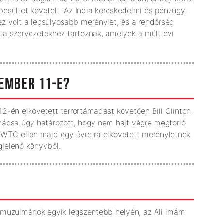
esültet követelt. Az India kereskedelmi és pénzügyi
ez volt a legsúlyosabb merénylet, és a rendőrség
ista szervezetekhez tartoznak, amelyek a múlt évi
EMBER 11-E?
12-én elkövetett terrortámadást követően Bill Clinton
nácsa úgy határozott, hogy nem hajt végre megtorló
a WTC ellen majd egy évre rá elkövetett merényletnek
gjelenő könyvből.
 muzulmánok egyik legszentebb helyén, az Ali imám