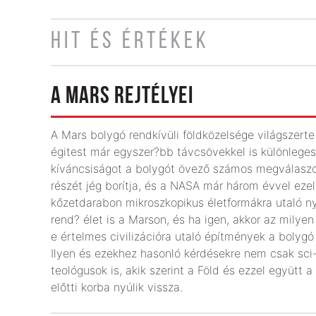
HIT ÉS ÉRTÉKEK
A MARS REJTÉLYEI
A Mars bolygó rendkívüli földközelsége világszerte 
égitest már egyszer?bb távcsövekkel is különleges
kíváncsiságot a bolygót övező számos megválaszola
részét jég borítja, és a NASA már három évvel ezel
kőzetdarabon mikroszkopikus életformákra utaló n
rend? élet is a Marson, és ha igen, akkor az milyen
e értelmes civilizációra utaló építmények a bolygó 
Ilyen és ezekhez hasonló kérdésekre nem csak sci-
teológusok is, akik szerint a Föld és ezzel együtt
előtti korba nyúlik vissza.