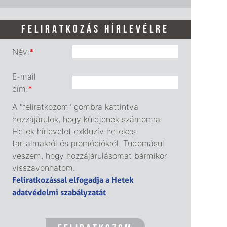
FELIRATKOZÁS HÍRLEVÉLRE
Név:
*
E-mail
cím:
*
A "feliratkozom" gombra kattintva
hozzájárulok, hogy küldjenek számomra
Hetek hírlevelet exkluzív hetekes
tartalmakról és promóciókról. Tudomásul
veszem, hogy hozzájárulásomat bármikor
visszavonhatom.
Feliratkozással elfogadja a Hetek
adatvédelmi szabályzatát
.