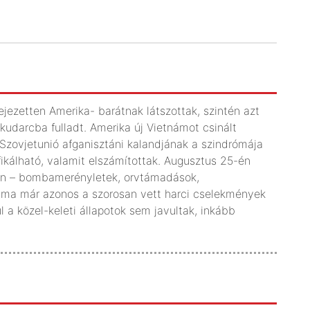
fejezetten Amerika- barátnak látszottak, szintén azt
kudarcba fulladt. Amerika új Vietnámot csinált
 Szovjetunió afganisztáni kalandjának a szindrómája
ifikálható, valamit elszámítottak. Augusztus 25-én
ban – bombamerényletek, orvtámadások,
záma már azonos a szorosan vett harci cselekmények
 a közel-keleti állapotok sem javultak, inkább