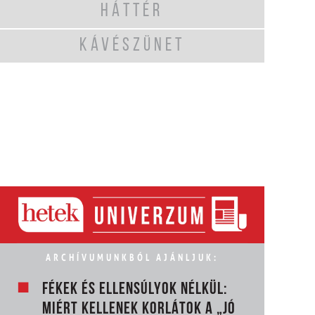
HÁTTÉR
KÁVÉSZÜNET
ARCHÍVUMUNKBÓL AJÁNLJUK:
FÉKEK ÉS ELLENSÚLYOK NÉLKÜL:
MIÉRT KELLENEK KORLÁTOK A „JÓ