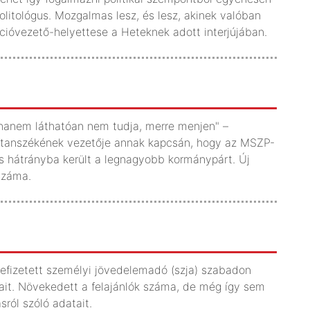
 politológus. Mozgalmas lesz, és lesz, akinek valóban
kcióvezető-helyettese a Heteknek adott interjújában.
hanem láthatóan nem tudja, merre menjen" –
atanszékének vezetője annak kapcsán, hogy az MSZP-
ós hátrányba került a legnagyobb kormánypárt. Új
 száma.
fizetett személyi jövedelemadó (szja) szabadon
tait. Növekedett a felajánlók száma, de még így sem
sról szóló adatait.