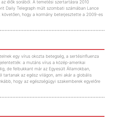
 az élők sorából. A temetési szertartásra 2010
 brit Daily Telegraph múlt szombati számában Lance
zt követően, hogy a kormány beterjesztette a 2009-es
zelnek egy vírus okozta betegség, a sertésinfluenza
elentették: a mutáns vírus a közép-amerikai
ig, de felbukkant már az Egyesült Államokban,
 tartanak az egész világon, ami akár a globális
s inkább, hogy az egészségügyi szakemberek egyelőre