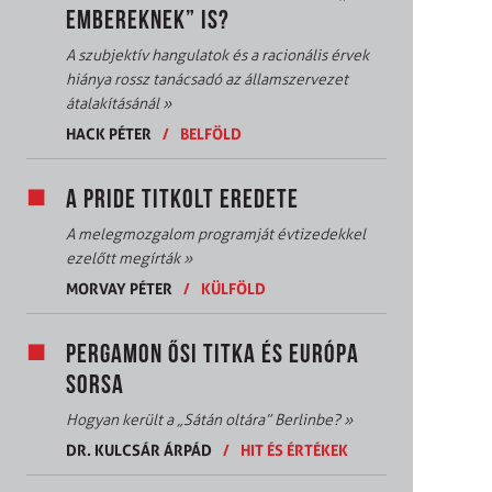
EMBEREKNEK” IS?
A szubjektív hangulatok és a racionális érvek
hiánya rossz tanácsadó az államszervezet
átalakításánál
»
HACK PÉTER
/
BELFÖLD
A PRIDE TITKOLT EREDETE
A melegmozgalom programját évtizedekkel
ezelőtt megírták
»
MORVAY PÉTER
/
KÜLFÖLD
PERGAMON ŐSI TITKA ÉS EURÓPA
SORSA
Hogyan került a „Sátán oltára” Berlinbe?
»
DR. KULCSÁR ÁRPÁD
/
HIT ÉS ÉRTÉKEK