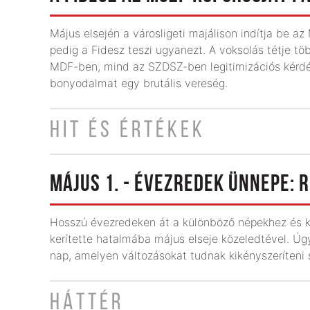
Május elsején a városligeti majálison indítja be 
pedig a Fidesz teszi ugyanezt. A voksolás tétje töb
MDF-ben, mind az SZDSZ-ben legitimizációs kérd
bonyodalmat egy brutális vereség.
HIT ÉS ÉRTÉKEK
MÁJUS 1. - ÉVEZREDEK ÜNNEPE: 
Hosszú évezredeken át a különböző népekhez és ku
kerí­tette hatalmába május elseje köze­ledtével. Úg
nap, amelyen változásokat tudnak kikényszeríteni 
HÁTTÉR