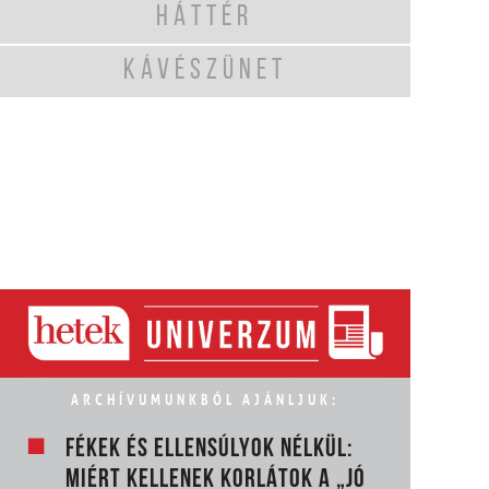
HÁTTÉR
KÁVÉSZÜNET
ARCHÍVUMUNKBÓL AJÁNLJUK:
FÉKEK ÉS ELLENSÚLYOK NÉLKÜL:
MIÉRT KELLENEK KORLÁTOK A „JÓ