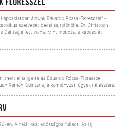
NK FLORESSZEL
 kapcsolatban álltunk Eduardo Rózsa-Floresszel” –
atolikus szervezet bécsi sajtófőnöke. Dr. Christoph
s Dei tagja lett volna. Mint mondta, a kapcsolat
n, mert elhallgatta az Eduardo Rózsa-Floresszel
te Juan Ramón Quintana, a kormányzati ügyek minisztere.
RV
 22-én. A halál oka: adósságba fulladt. Az Új