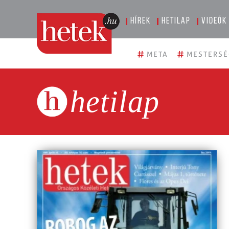
Hírek
Hetilap
Videók
#
#
META
MESTERSÉ
hetilap