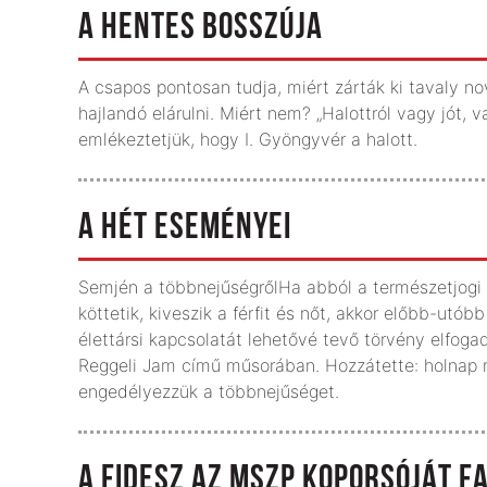
A HENTES BOSSZÚJA
A csapos pontosan tudja, miért zárták ki tavaly 
hajlandó elárulni. Miért nem? „Halottról vagy jót,
emlékeztetjük, hogy I. Gyöngyvér a halott.
A HÉT ESEMÉNYEI
Semjén a többnejűségrőlHa abból a természetjogi e
köttetik, kiveszik a férfit és nőt, akkor előbb-utó
élettársi kapcsolatát lehetővé tevő törvény elfog
Reggeli Jam című műsorában. Hozzátette: holnap 
engedélyezzük a többnejűséget.
A FIDESZ AZ MSZP KOPORSÓJÁT F