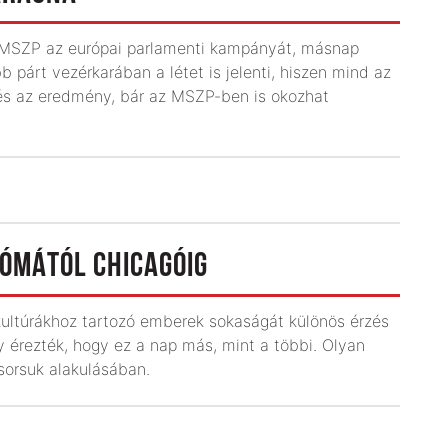
az MSZP az európai parlamenti kampányát, másnap
b párt vezérkarában a létet is jelenti, hiszen mind az
és az eredmény, bár az MSZP-ben is okozhat
RÓMÁTÓL CHICAGÓIG
l­túrákhoz tartozó emberek sokaságát különös érzés
y érez­ték, hogy ez a nap más, mint a többi. Olyan
sorsuk alakulásában.