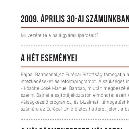
2009. ÁPRILIS 30-AI SZÁMUNKBAN
Mi vezérelte a halálgyárak iparosait?
A HÉT ESEMÉNYEI
Bajnai Barrosónál„Az Európai Bizottság támogatja 
intézkedéseket és reformprogramot. A szükséges 
- közölte José Manuel Barroso, miután megbeszélés
szerint Bajnai a sajtótájékoztatón elmondta: azér
válságkezelő programot, és bizalmat, támogatást k
számára az Európai Unió biztos hátteret jelent a b