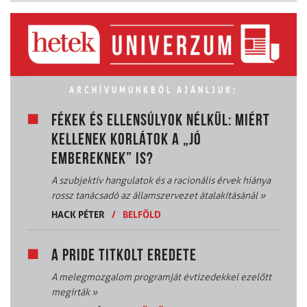
ARCHÍVUMUNKBÓL AJÁNLJUK:
FÉKEK ÉS ELLENSÚLYOK NÉLKÜL: MIÉRT
KELLENEK KORLÁTOK A „JÓ
EMBEREKNEK” IS?
A szubjektív hangulatok és a racionális érvek hiánya
rossz tanácsadó az államszervezet átalakításánál
»
HACK PÉTER
/
BELFÖLD
A PRIDE TITKOLT EREDETE
A melegmozgalom programját évtizedekkel ezelőtt
megírták
»