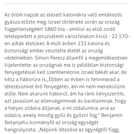
Az öröm napját az elesett katonákra való emlékezés
gyásza előzte meg. Izrael története során az ország
függetlenségéért 1860 óta - amikor az első zsidó
letelepedett a jeruzsálemi városfalakon kívül - 22 570-
en adták életüket. A múlt évben 133 katona és
biztonsági ember vesztette életét az ország
védelmében. Simon Peresz államfő a megemlékezésen
kijelentette: az országnak ma is példátlan biztonsági
fenyegetéssel kell szembenéznie. Izrael békét akar, de
kész a háborúra is.
„Ebben az évben is fennmarad a
létezésünket érő fenyegetés, ám mi nem menekülünk
előle. Nem akarunk háborút, ám ha ránk kényszerítik,
azt javaslom az ellenségeimnek és barátaimnak, hogy
a helyes oldalra álljanak, a mi oldalunkra, arra az
oldalra, amely mindig győz és győzni fog." Benjamin
Netanjahu kormányfő az ország egységét
hangsúlyozta: „Népünk létezése az egységtől függ,