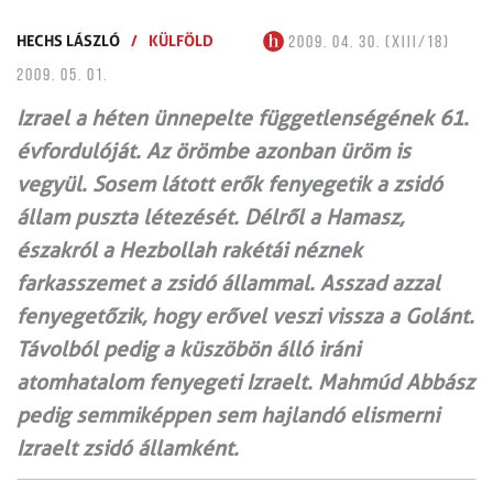
HECHS LÁSZLÓ
/
KÜLFÖLD
2009. 04. 30. (XIII/18)
2009. 05. 01.
Izrael a héten ünnepelte függetlenségének 61.
évfordulóját. Az örömbe azonban üröm is
vegyül. Sosem látott erők fenyegetik a zsidó
állam puszta létezését. Délről a Hamasz,
északról a Hezbollah rakétái néznek
farkasszemet a zsidó állammal. Asszad azzal
fenyegetőzik, hogy erővel veszi vissza a Golánt.
Távolból pedig a küszöbön álló iráni
atomhatalom fenyegeti Izraelt. Mahmúd Abbász
pedig semmiképpen sem hajlandó elismerni
Izraelt zsidó államként.