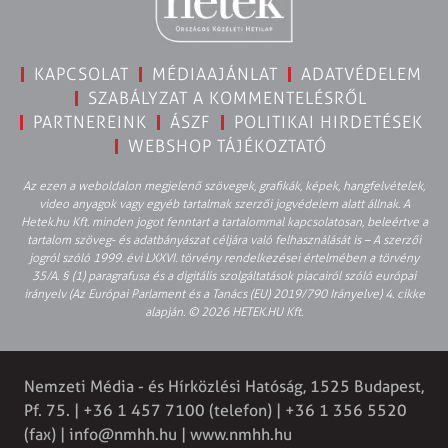
KAPCSOLAT
MÉDIAAJÁNLAT
ADATVÉDELEM
SZABÁLYZAT A KOMMENTELÉSRŐL
PARTNEREINK
ÁSZF
POLITIKAI HIRDETÉSEK
WEBSHOP TÁJÉKOZTATÓ
Az ezen a weboldalon megjelenő szövegek, grafikák, képek, hangfelvételek,
video anyagok vagy egyéb tartalmak szerzői jogvédelem alatt állnak. A
Hetek.hu Kft. minden jogot fenntart a tartalommal kapcsolatosan, beleértve a
tartalom szöveg- és adatbányászat céljára való felhasználását is – A szerzői
jogról szóló 1999. évi LXXVI. törvény rendelkezései értelmében a törvény
35/A. § (1) paragrafusa és a digitális szolgáltatások piacairól szóló európai
irányelv (Az Európai Parlament és a Tanács (EU) 2019/790 Irányelve) 4. cikke
alapján. © 2026 HETEK.HU Kft.
Nemzeti Média - és Hírközlési Hatóság, 1525 Budapest,
Pf. 75. | +36 1 457 7100 (telefon) | +36 1 356 5520
(fax) |
info@nmhh.hu
| www.nmhh.hu