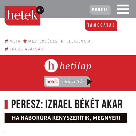
Profil
Támogatás
#
#
META
MESTERSÉGES INTELLIGENCIA
#
ENERGIAVÁLSÁG
hetilap
Peresz: Izrael békét akar
HA HÁBORÚRA KÉNYSZERÍTIK, MEGNYERI