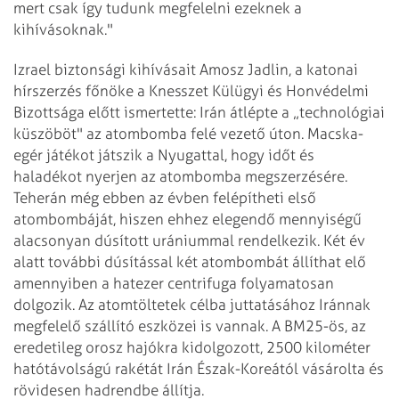
mert csak így tudunk megfelelni ezeknek a
kihívásoknak."
Izrael biztonsági kihívásait Amosz Jadlin, a katonai
hírszerzés főnöke a Knesszet Külügyi és Honvédelmi
Bizottsága előtt ismertette: Irán átlépte a „technológiai
küszöböt" az atombomba felé vezető úton. Macska-
egér játékot játszik a Nyugattal, hogy időt és
haladékot nyerjen az atombomba megszerzésére.
Teherán még ebben az évben felépítheti első
atombombáját, hiszen ehhez elegendő mennyiségű
alacsonyan dúsított urániummal rendelkezik. Két év
alatt további dúsítással két atombombát állíthat elő
amennyiben a hatezer centrifuga folyamatosan
dolgozik. Az atomtöltetek célba juttatásához Iránnak
megfelelő szállító eszközei is vannak. A BM25-ös, az
eredetileg orosz hajókra kidolgozott, 2500 kilométer
hatótávolságú rakétát Irán Észak-Koreától vásárolta és
rövidesen hadrendbe állítja.