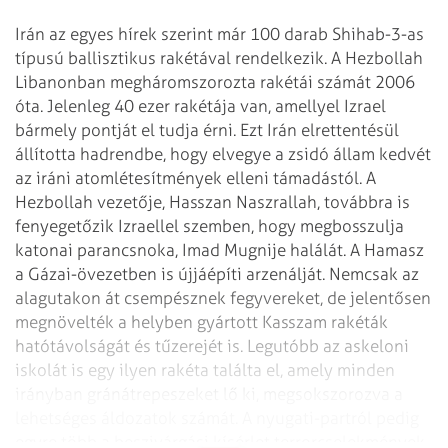
Irán az egyes hírek szerint már 100 darab Shihab-3-as
típusú ballisztikus rakétával rendelkezik. A Hezbollah
Libanonban megháromszorozta rakétái számát 2006
óta. Jelenleg 40 ezer rakétája van, amellyel Izrael
bármely pontját el tudja érni. Ezt Irán elrettentésül
állította hadrendbe, hogy elvegye a zsidó állam kedvét
az iráni atomlétesítmények elleni támadástól. A
Hezbollah vezetője, Hasszan Naszrallah, továbbra is
fenyegetőzik Izraellel szemben, hogy megbosszulja
katonai parancsnoka, Imad Mugnije halálát. A Hamasz
a Gázai-övezetben is újjáépíti arzenálját. Nemcsak az
alagutakon át csempésznek fegyvereket, de jelentősen
megnövelték a helyben gyártott Kasszam rakéták
hatótávolságát és tűzerejét is. Legutóbb az askeloni
iskolát is egy ilyen rakéta találta el, amely minden
irányban gránátrepeszeket lő ki, megsokszorozva a
lehetséges áldozatok számát. A nyugati-partról pedig
egyre több a beszivárgási kísérlet terrorcselekmények