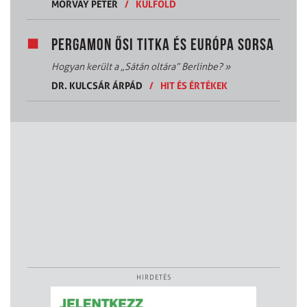
MORVAY PÉTER
/
KÜLFÖLD
PERGAMON ŐSI TITKA ÉS EURÓPA SORSA
Hogyan került a „Sátán oltára” Berlinbe?
»
DR. KULCSÁR ÁRPÁD
/
HIT ÉS ÉRTÉKEK
HIRDETÉS