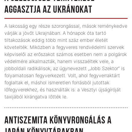
AGGASZTJA AZ UKRÁNOKAT
A lakosság egy része szorongással, mások reménykedve
várják a jövőt Ukrajnában. A hónapok óta tartó
tiltakozások eddig több mint száz ember életét
követelték. Miközben a fegyveres rendvédelmi szervek
képviselői az erőszakot számos esetben nem a polgárok
védelmére alkalmazták, hanem visszaéltek vele, a
jobboldali radikálisok, az úgynevezett „Jobb Szektor” is
folyamatosan fegyverkezett. Volt, ahol fegyverraktárt
foglaltak el, máshol ismeretlen forrásból jutottak
lőfegyverekhez, és használták is: a Vesztyi újságíróját
taxijából kirángatva lőtték le.
ANTISZEMITA KÖNYVRONGÁLÁS A