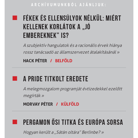
ARCHÍVUMUNKBÓL AJÁNLJUK:
FÉKEK ÉS ELLENSÚLYOK NÉLKÜL: MIÉRT
KELLENEK KORLÁTOK A „JÓ
EMBEREKNEK” IS?
A szubjektív hangulatok és a racionális érvek hiánya
rossz tanácsadó az államszervezet átalakításánál
»
HACK PÉTER
/
BELFÖLD
A PRIDE TITKOLT EREDETE
A melegmozgalom programját évtizedekkel ezelőtt
megírták
»
MORVAY PÉTER
/
KÜLFÖLD
PERGAMON ŐSI TITKA ÉS EURÓPA SORSA
Hogyan került a „Sátán oltára” Berlinbe?
»