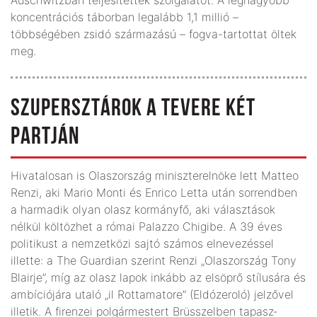
koncentrációs táborban legalább 1,1 millió –
többségében zsidó származású – fogva-tartottat öltek
meg.
SZUPERSZTÁROK A TEVERE KÉT
PARTJÁN
Hivatalosan is Olaszország miniszterelnöke lett Matteo
Renzi, aki Mario Monti és Enrico Letta után sorrendben
a harmadik olyan olasz kormányfő, aki választások
nélkül költözhet a római Palazzo Chigibe. A 39 éves
politikust a nemzetközi sajtó számos elnevezéssel
illette: a The Guardian szerint Renzi „Olaszország Tony
Blairje”, míg az olasz lapok inkább az elsöprő stílusára és
ambíciójára utaló „il Rottamatore” (Eldózeroló) jelzővel
illetik. A firenzei polgármestert Brüsszelben tapasz­