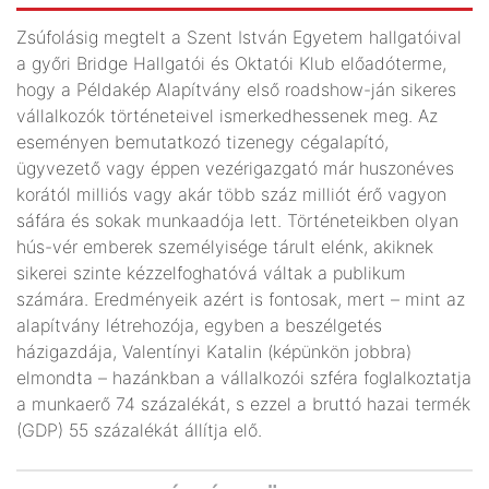
Zsúfolásig megtelt a Szent István Egyetem hallgatóival
a győri Bridge Hallgatói és Oktatói Klub előadóterme,
hogy a Példakép Alapítvány első roadshow-ján sikeres
vállalkozók történeteivel ismerkedhessenek meg. Az
eseményen bemutatkozó tizenegy cégalapító,
ügyvezető vagy éppen vezérigazgató már huszonéves
korától milliós vagy akár több száz milliót érő vagyon
sáfára és sokak munkaadója lett. Történeteikben olyan
hús-vér emberek személyisége tárult elénk, akiknek
sikerei szinte kézzelfoghatóvá váltak a publikum
számára. Eredményeik azért is fontosak, mert – mint az
alapítvány létrehozója, egyben a beszélgetés
házigazdája, Valentínyi Katalin (képünkön jobbra)
elmondta – hazánkban a vállalkozói szféra foglalkoztatja
a munkaerő 74 százalékát, s ezzel a bruttó hazai termék
(GDP) 55 százalékát állítja elő.