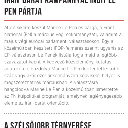
IRÁN-BARÁT KAMPÁNNYAL INDÍT LE
PEN PÁRTJA
Átütő sikerre készül Marine Le Pen és pártja, a Front
National (FN) a március végi önkormányzati, valamint a
május végi európai parlamenti választásokon. Egy a
közel­múltban készített IFOP-felmérés szerint ugyanis az
EP-választáson Le Penék listája fogja majd a legtöbb
szavazatot kapni. A kedvező közvélemény-kutatási
adatokon felbuzdulva Marine Le Pen kijelentette: több
száz vagy akár ezer önkormányzati képviselői helyet is
megszerezhetnek márciusban. A választásra
hangolódva Marine Le Pen a közelmúltban ismertette
az FN külpolitikai programját, amelynek leg­lényegesebb
eleme az Irán-barát orientáció.
A SZÉLSŐJOBB TÉRNYERÉSE