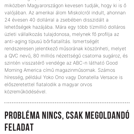
miközben Magyarországon kevesen tudják, hogy ki is ő
valójában. Az amerikai álom Miskolcról indult, ahonnan
24 évesen 40 dollárral a zsebében disszidált a
lehetőségek hazájába. Mára egy több tízmillió dolláros
üzleti vállalkozás tulajdonosa, melynek fő profilja az
anti-aging típusú bőrfiatalítás. Ismertségét
rendszeresen jelentkező műsorának köszönheti, melyet
a QVC nevű, 80 milliós nézettségű csatorna sugároz, és
szintén visszatérő vendége az ABC-n látható Good
Morning America című magazinműsornak. Számos
híresség, például Yoko Ono vagy Donatella Versace is
előszeretettel fiatalodik a magyar orvos
közreműködésével.
PROBLÉMA NINCS, CSAK MEGOLDANDÓ
FELADAT