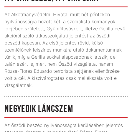
Az Alkotmányvédelmi Hivatal múlt hét pénteken
nyilvánosságra hozott két, a szocialista kormányok
idejében született, Gyümölcsöskert, illetve Gerilla nevű
akcióról szóló titkosszolgálati jelentést az őszödi
beszéd kapcsán. Az első jelentés rövid, külső
szemlélőnek felszínes munkára utaló dokumentumnak
tűnik, míg a Gerilla sokkal alaposabbnak látszik, de
talán azért is, mert nem Őszöd vizsgálata, hanem
Rózsa-Flores Eduardo terrorista sejtjének ellenőrzése
volt a cél. A kiszivárogtatás csak mellékszála volt e
vizsgálatnak.
NEGYEDIK LÁNCSZEM
Az őszödi beszéd nyilvánosságra kerülésében jelentős