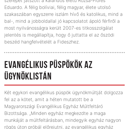
szerepet játszott a kalandos életű Rózsa-Flores
Eduardo. A félig bolíviai, félig magyar, élete utolsó
szakaszában egyszerre iszlám hívő és katolikus, mind a
bal-, mind a jobboldallal jó kapcsolatot ápoló férfiről a
most nyilvánosságra került 2007-es titkosszolgálat
jelentés is megállapítja, hogy ő juttatta el az őszödi
beszéd hangfelvételét a Fideszhez.
EVANGÉLIKUS PÜSPÖKÖK AZ
ÜGYNÖKLISTÁN
Két egykori evangélikus püspök ügynökmúltját dolgozza
fel az a kötet, amit a héten mutatott be a
Magyarországi Evangélikus Egyház Múltfeltáró
Bizottsága. „Minden egyház megkezdte a maga
munkáját a múlt­feltárásban, mindegyik egyház nagyon
rögös úton próbál előrejutni, az evangélikus egyház