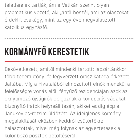
talatlannak tartják, ám a Vatikán szerint olyan
pragmatikus vezető, aki „arról beszél, ami az olaszokat
érdekli”, csakúgy, mint az egy éve megválasztott
katolikus egyházfő.
KORMÁNYFŐ KERESTETIK
Bekövetkezett, amitől mindenki tartott: lapzártánkkor
több teherautónyi felfegyverzett orosz katona érkezett
Jaltába. Míg a hivatalából elmozdított elnök menekül a
felelősségre vonás elől, fényűző rezidenciáján azok az
oknyomozó újságírók dolgoznak a korrupciós vádakat
bizonyító iratok helyreállításán, akiket eddig épp a
Janukovics-rezsim üldözött. Az ideiglenes kormány
megalakítását eközben keddről csütörtökre
halasztották, mivel még folynak az egyeztetések a
különböző posztok betöltéséről.