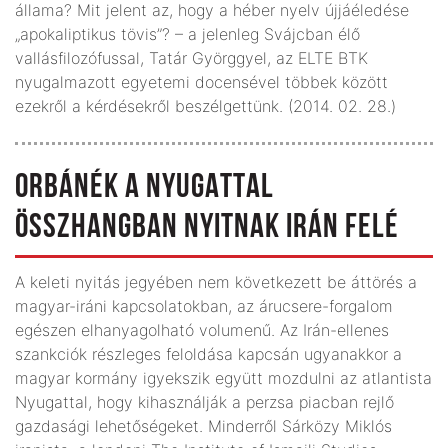
állama? Mit jelent az, hogy a héber nyelv újjáéledése
„apokaliptikus tövis”? – a jelenleg Svájcban élő
vallásfilozófussal, Tatár Györggyel, az ELTE BTK
nyugalmazott egyetemi docensével többek között
ezekről a kérdésekről beszélgettünk. (2014. 02. 28.)
ORBÁNÉK A NYUGATTAL
ÖSSZHANGBAN NYITNAK IRÁN FELÉ
A keleti nyitás jegyében nem következett be áttörés a
magyar-iráni kapcsolatokban, az árucsere-forgalom
egészen elhanyagolható volumenű. Az Irán-ellenes
szankciók részleges feloldása kapcsán ugyanakkor a
magyar kormány igyekszik együtt mozdulni az atlantista
Nyugattal, hogy kihasználják a perzsa piacban rejlő
gazdasági lehetőségeket. Minderről Sárközy Miklós