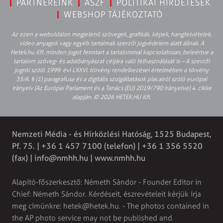
PARTNEREINK
ÁSZF
POLITIKAI HIRDETÉSEK
WEBSHOP TÁJÉKOZTATÓ
Az ezen a weboldalon megjelenő szövegek, grafikák, képek, hangfelvételek,
video anyagok vagy egyéb tartalmak szerzői jogvédelem alatt állnak. A
Hetek.hu Kft. minden jogot fenntart a tartalommal kapcsolatosan, beleértve a
tartalom szöveg- és adatbányászat céljára való felhasználását is – A szerzői
jogról szóló 1999. évi LXXVI. törvény rendelkezései értelmében a törvény
35/A. § (1) paragrafusa és a digitális szolgáltatások piacairól szóló európai
irányelv (Az Európai Parlament és a Tanács (EU) 2019/790 Irányelve) 4. cikke
alapján. © 2026 HETEK.HU Kft.
Nemzeti Média - és Hírközlési Hatóság, 1525 Budapest,
Pf. 75. | +36 1 457 7100 (telefon) | +36 1 356 5520
(fax) |
info@nmhh.hu
| www.nmhh.hu
Alapító-főszerkesztő: Németh Sándor - Founder Editor in
Chief: Németh Sándor. Kérdéseit, észrevételeit kérjük írja
meg címünkre:
hetek@hetek.hu
. - The photos contained in
the AP photo service may not be published and