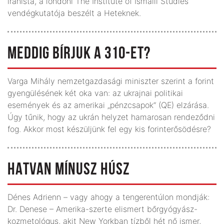
iranista, a londoni The Institute of Ismaili Studies
vendégkutatója beszélt a Heteknek.
MEDDIG BÍRJUK A 310-ET?
Varga Mihály nemzetgazdasági miniszter szerint a forint
gyengülésének két oka van: az ukrajnai politikai
események és az amerikai „pénzcsapok” (QE) elzárása.
Úgy tűnik, hogy az ukrán helyzet hamarosan rendeződni
fog. Akkor most készüljünk fel egy kis forinterősödésre?
HATVAN MÍNUSZ HÚSZ
Dénes Adrienn – vagy ahogy a tengerentúlon mondják:
Dr. Denese – Amerika-szerte elismert bőrgyógyász-
kozmetológus, akit New Yorkban tízből hét nő ismer,