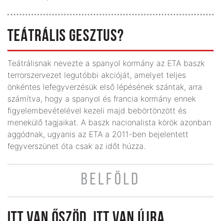
TEÁTRÁLIS GESZTUS?
Teátrálisnak nevezte a spanyol kormány az ETA baszk
terrorszervezet legutóbbi akcióját, amelyet teljes
önkéntes lefegyverzésük első lépésének szántak, arra
számítva, hogy a spanyol és francia kormány ennek
figyelembevételével kezeli majd bebörtönzött és
menekülő tagjaikat. A baszk nacionalista körök azonban
aggódnak, ugyanis az ETA a 2011-ben bejelentett
fegyverszünet óta csak az időt húzza.
BELFÖLD
ITT VAN ŐSZÖD, ITT VAN ÚJRA