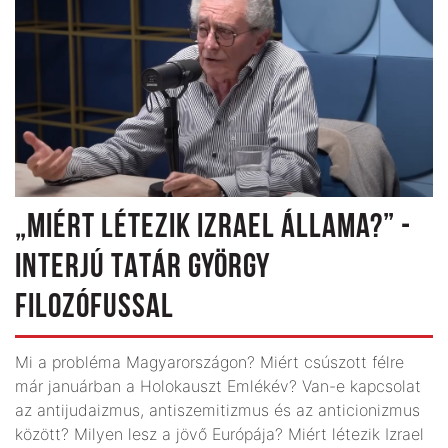
„MIÉRT LÉTEZIK IZRAEL ÁLLAMA?” -
INTERJÚ TATÁR GYÖRGY
FILOZÓFUSSAL
Mi a probléma Magyarországon? Miért csúszott félre
már januárban a Holokauszt Emlékév? Van-e kapcsolat
az antijudaizmus, antiszemitizmus és az anticionizmus
között? Milyen lesz a jövő Európája? Miért létezik Izrael