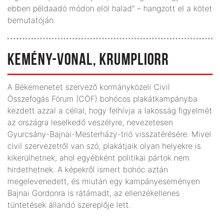
ebben példaadó módon elöl halad” – hangzott el a kötet
bemutatóján.
KEMÉNY-VONAL, KRUMPLIORR
A Békemenetet szervező kormányközeli Civil
Összefogás Fórum (CÖF) bohócos plakátkampányba
kezdett azzal a céllal, hogy felhívja a lakosság figyelmét
az országra leselkedő veszélyre, nevezetesen
Gyurcsány-Bajnai-Mesterházy-trió visszatérésére. Mivel
civil szervezetről van szó, plakátjaik olyan helyekre is
kikerülhetnek, ahol egyébként politikai pártok nem
hirdethetnek. A képekről ismert bohóc aztán
megelevenedett, és miután egy kampányeseményen
Bajnai Gordonra is rátámadt, az ellenzékellenes
tüntetések állandó szereplője lett.