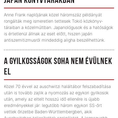
JAPÁN KÖNYVTÁRAKBAN
Anne Frank naplójának közel háromszáz példányát
rongálták meg ismeretlen tettesek Tokió közkönyv­
táraiban a közelmúltban. Japanológusok és a ható­ságok
is értetlenül állnak az eset előtt, hiszen japán
antiszemitizmusról mindeddig aligha beszélhettünk.
A GYILKOSSÁGOK SOHA NEM ÉVÜLNEK
EL
Közel 70 évvel az auschwitzi haláltábor felszabadítása
után is tovább zajlik a nyomozás az egykori gyilkosok
után, amely az eltelt hosszú idő ellenére is újabb
eredményekkel jár: legutóbb három egykori SS-őrt
vettek őrizetbe Baden-Württembergben, akik
Auschwitzban teljesítettek szolgálatot. A legnagyobb