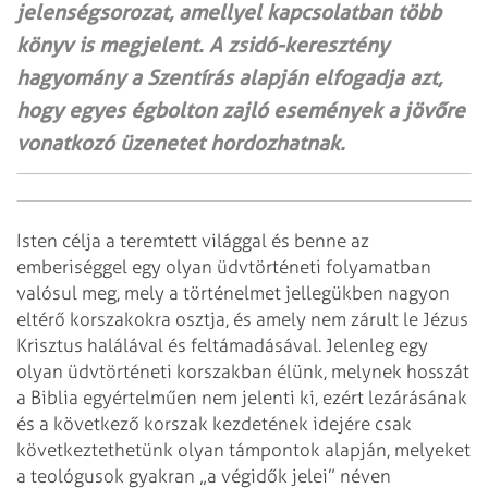
jelenségsorozat, amellyel kapcsolatban több
könyv is megjelent. A zsidó-keresztény
hagyomány a Szentírás alapján elfogadja azt,
hogy egyes égbolton zajló események a jövőre
vonatkozó üzenetet hordozhatnak.
Isten célja a teremtett világgal és benne az
emberiséggel egy olyan üdvtörténeti folyamatban
valósul meg, mely a történelmet jellegükben nagyon
eltérő korszakokra osztja, és amely nem zárult le Jézus
Krisztus halálával és feltámadásával. Jelenleg egy
olyan üdvtörténeti korszakban élünk, melynek hosszát
a Biblia egyértelműen nem jelenti ki, ezért lezárásának
és a következő korszak kezdetének idejére csak
következtethetünk olyan támpontok alapján, melyeket
a teológusok gyakran „a végidők jelei” néven