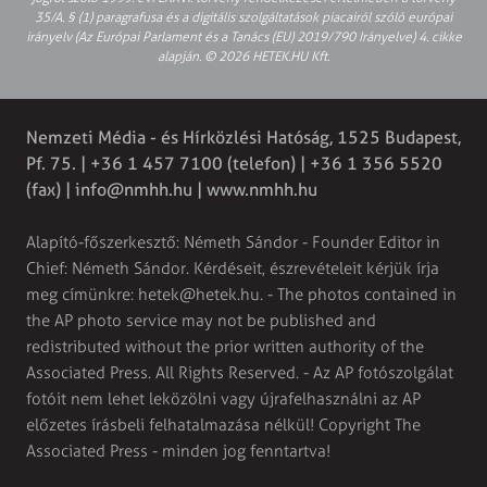
35/A. § (1) paragrafusa és a digitális szolgáltatások piacairól szóló európai
irányelv (Az Európai Parlament és a Tanács (EU) 2019/790 Irányelve) 4. cikke
alapján. © 2026 HETEK.HU Kft.
Nemzeti Média - és Hírközlési Hatóság, 1525 Budapest,
Pf. 75. | +36 1 457 7100 (telefon) | +36 1 356 5520
(fax) |
info@nmhh.hu
| www.nmhh.hu
Alapító-főszerkesztő: Németh Sándor - Founder Editor in
Chief: Németh Sándor. Kérdéseit, észrevételeit kérjük írja
meg címünkre:
hetek@hetek.hu
. - The photos contained in
the AP photo service may not be published and
redistributed without the prior written authority of the
Associated Press. All Rights Reserved. - Az AP fotószolgálat
fotóit nem lehet leközölni vagy újrafelhasználni az AP
előzetes írásbeli felhatalmazása nélkül! Copyright The
Associated Press - minden jog fenntartva!