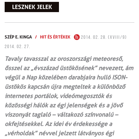
LESZNEK JELEK
SZÉP E. KINGA
/
HIT ÉS ÉRTÉKEK
2014. 02. 28. (XVIII/9)
2014. 02. 27.
Tavaly tavasszal az oroszországi meteoreső,
ősszel az „évszázad üstökösének” nevezett, ám
végül a Nap közelében darabjaira hulló ISON-
üstökös kapcsán újra megteltek a különböző
internetes portálok, videómegosztók és
közösségi hálók az égi jelenségek és a jövő
viszonyát taglaló – váltakozó színvonalú –
okfejtésekkel. Az idei év érdekessége a
„vérholdak” névvel jelzett látványos égi