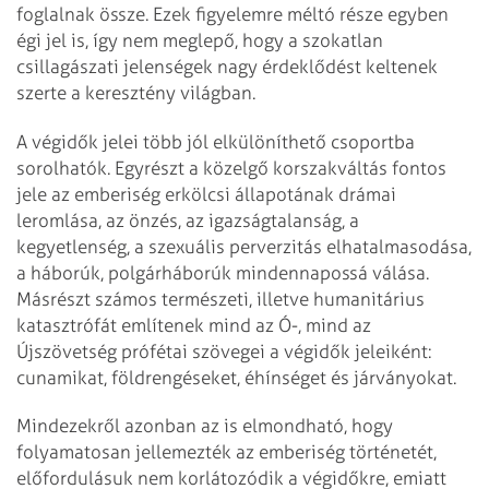
foglalnak össze. Ezek figyelemre méltó része egyben
égi jel is, így nem meglepő, hogy a szokatlan
csillagászati jelenségek nagy érdeklődést keltenek
szerte a keresztény világban.
A végidők jelei több jól elkülöníthető csoportba
sorolhatók. Egyrészt a közelgő korszakváltás fontos
jele az emberiség erkölcsi állapotának drámai
leromlása, az önzés, az igazságtalanság, a
kegyetlenség, a szexuális perverzitás elhatalmasodása,
a háborúk, polgárháborúk mindennapossá válása.
Másrészt számos természeti, illetve humanitárius
katasztrófát említenek mind az Ó-, mind az
Újszövetség prófétai szövegei a végidők jeleiként:
cunamikat, földrengéseket, éhínséget és járványokat.
Mindezekről azonban az is elmondható, hogy
folyamatosan jellemezték az emberiség történetét,
elő­fordulásuk nem korlátozódik a végidőkre, emiatt