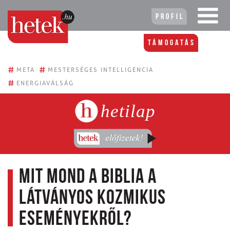
Profil
Támogatás
#
#
META
MESTERSÉGES INTELLIGENCIA
#
ENERGIAVÁLSÁG
hetilap
Mit mond a Biblia a
látványos kozmikus
eseményekről?