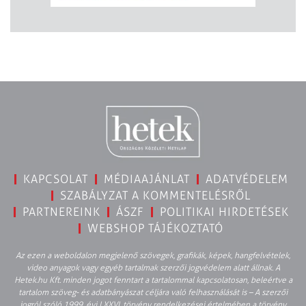
KAPCSOLAT
MÉDIAAJÁNLAT
ADATVÉDELEM
SZABÁLYZAT A KOMMENTELÉSRŐL
PARTNEREINK
ÁSZF
POLITIKAI HIRDETÉSEK
WEBSHOP TÁJÉKOZTATÓ
Az ezen a weboldalon megjelenő szövegek, grafikák, képek, hangfelvételek,
video anyagok vagy egyéb tartalmak szerzői jogvédelem alatt állnak. A
Hetek.hu Kft. minden jogot fenntart a tartalommal kapcsolatosan, beleértve a
tartalom szöveg- és adatbányászat céljára való felhasználását is – A szerzői
jogról szóló 1999. évi LXXVI. törvény rendelkezései értelmében a törvény