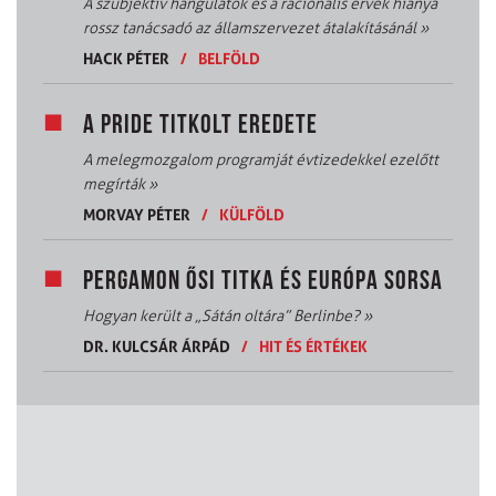
A szubjektív hangulatok és a racionális érvek hiánya
rossz tanácsadó az államszervezet átalakításánál
»
HACK PÉTER
/
BELFÖLD
A PRIDE TITKOLT EREDETE
A melegmozgalom programját évtizedekkel ezelőtt
megírták
»
MORVAY PÉTER
/
KÜLFÖLD
PERGAMON ŐSI TITKA ÉS EURÓPA SORSA
Hogyan került a „Sátán oltára” Berlinbe?
»
DR. KULCSÁR ÁRPÁD
/
HIT ÉS ÉRTÉKEK