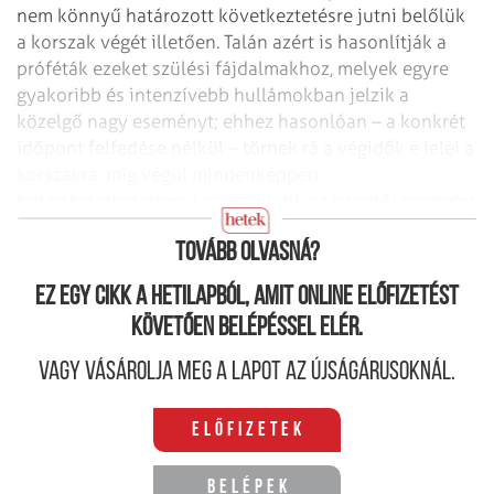
nem könnyű határozott következtetésre jutni belőlük
a korszak végét illetően. Talán azért is hasonlítják a
próféták ezeket szülési fájdalmakhoz, melyek egyre
gyakoribb és intenzívebb hullámokban jelzik a
közelgő nagy eseményt; ehhez hasonlóan – a konkrét
időpont felfedése nélkül – törnek rá a végidők e jelei a
korszakra, míg végül mindenképpen,
feltartóztathatatlanul meg­születik az Istentől megígért
új világ.
Tovább olvasná?
Ez egy cikk a hetilapból, amit online előfizetést
követően belépéssel elér.
Vagy vásárolja meg a lapot az újságárusoknál.
Előfizetek
Belépek