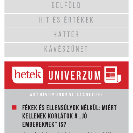
BELFÖLD
HIT ÉS ÉRTÉKEK
HÁTTÉR
KÁVÉSZÜNET
ARCHÍVUMUNKBÓL AJÁNLJUK:
FÉKEK ÉS ELLENSÚLYOK NÉLKÜL: MIÉRT
KELLENEK KORLÁTOK A „JÓ
EMBEREKNEK” IS?