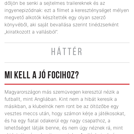
dőljön be senki a sejtelmes trailereknek és az
ingyenepizódnak: ezt a filmet a kereszténységet mélyen
megvető alkotók készítették egy olyan szerző
könyvéből, aki saját bevallása szerint tinédzserként
„kiiratkozott a vallásból”.
HÁTTÉR
MI KELL A JÓ FOCIHOZ?
Magyarországon más szemüvegen keresztül nézik a
futballt, mint Angliában. Kint nem a hibát keresik a
másikban, a klubelnök nem ront be az öltözőbe egy
vesztes meccs után, hogy számon kérje a játékosokat,
és ha egy fiatal odakerül egy nagy csapathoz, a
lehetőséget látják benne, és nem úgy néznek rá, mint