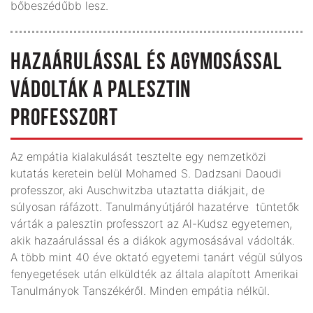
bőbeszédűbb lesz.
HAZAÁRULÁSSAL ÉS AGYMOSÁSSAL
VÁDOLTÁK A PALESZTIN
PROFESSZORT
Az empátia kialakulását tesztelte egy nemzetközi
kutatás keretein belül Mohamed S. Dadzsani Daoudi
professzor, aki Auschwitzba utaztatta diákjait, de
súlyosan ráfázott. Tanulmányútjáról hazatérve tüntetők
várták a palesztin professzort az Al-Kudsz egyetemen,
akik hazaárulással és a diákok agymosásával vádolták.
A több mint 40 éve oktató egyetemi tanárt végül súlyos
fenyegetések után elküldték az általa alapított Amerikai
Tanulmányok Tanszékéről. Minden empátia nélkül.