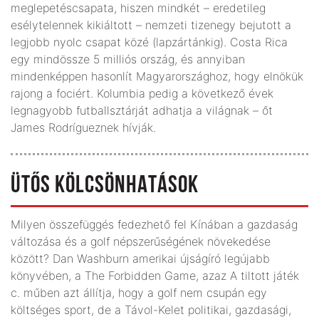
meglepetés­csapata, hiszen mindkét – eredetileg
esélytelennek kikiáltott – nemzeti tizenegy bejutott a
legjobb nyolc csapat közé (lapzártánkig). Costa Rica
egy mindössze 5 milliós ország, és annyiban
mindenképpen hasonlít Magyarországhoz, hogy elnökük
rajong a fociért. Kolumbia pedig a következő évek
legnagyobb futballsztárját adhatja a világnak – őt
James Rodrígueznek hívják.
ÜTŐS KÖLCSÖNHATÁSOK
Milyen összefüggés fedezhető fel Kínában a gazdaság
változása és a golf népszerűségének növekedése
között? Dan Washburn amerikai újságíró legújabb
könyvében, a The Forbidden Game, azaz A tiltott játék
c. műben azt állítja, hogy a golf nem csupán egy
költséges sport, de a Távol-Kelet politikai, gazdasági,