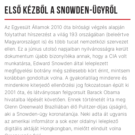
ELSŐ KÉZBŐL A SNOWDEN-ÜGYRŐL
Az Egyesült Államok 2010 óta bírósági végzés alapján
folytathat hírszerzést a világ 193 országában (beleértve
Magyarországot is) és több tucat nemzetközi szervezet
ellen. Ez a június utolsó napjaiban nyilvánosságra került
dokumentum újabb bizonyítéka annak, hogy a CIA volt
munkatársa, Edward Snowden által leleplezett
megfigyelési botrány még szélesebb kört érint, mintsem
korábban gondoltuk volna. A gyakorlatilag mindenre és
mindenkire kiterjedő ellenőrzési jog fokozatosan épült ki
2001 óta, és látványosan felgyorsult Barack Obama
hivatalba lépését követően. Ennek történetét írta meg
Glenn Greenwald Brazíliában élő Pulitzer-díjas újságíró,
aki a Snowden-ügy koronatanúja. Neki adta át ugyanis
az amerikai informátor a sok ezer oldalnyi leleplező
digitális aktáját Hongkongban, mielőtt elindult volna