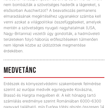
nem bombázták a szövetséges haderők a lágereket, s
elsősorban Auschwitzot? A beavatkozás permanens
elmaradásának megértéséhez ugyanakkor számba kell
venni azokat a világpolitikai összefüggéseket, amelyek
mentén a szövetséges nyugati nagyhatalmak (USA,
Nagy-Britannia) vezetői úgy gondolták, a hadműveleti
területeken folyó háborús erőfeszítéseken túlmenően
nem lépnek közbe az üldözöttek megmentése
érdekében.
MEDVETÁNC
Erdészek és környezetvédelmi szakemberek felmérése
szerint az európai medvék egynegyede Kovászna,
Brassó és Hargita megyében él. A két hónapig tartó
számlálás eredménye szerint Romániában 6000–6300
nagyvad található, míg Európa többi részén összesen 14