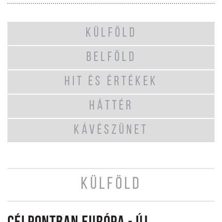
KÜLFÖLD
BELFÖLD
HIT ÉS ÉRTÉKEK
HÁTTÉR
KÁVÉSZÜNET
KÜLFÖLD