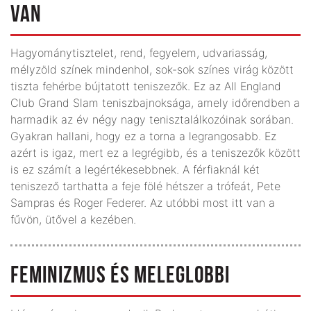
VAN
Hagyománytisztelet, rend, fegyelem, udvariasság,
mélyzöld színek mindenhol, sok-sok színes virág között
tiszta fehérbe bújtatott teniszezők. Ez az All England
Club Grand Slam teniszbajnoksága, amely időrendben a
harmadik az év négy nagy tenisztalálkozóinak sorában.
Gyakran hallani, hogy ez a torna a legrangosabb. Ez
azért is igaz, mert ez a legrégibb, és a teniszezők között
is ez számít a legértékesebbnek. A férfiaknál két
teniszező tarthatta a feje fölé hétszer a trófeát, Pete
Sampras és Roger Federer. Az utóbbi most itt van a
fűvön, ütővel a kezében.
FEMINIZMUS ÉS MELEGLOBBI