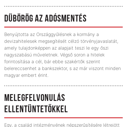
DÜBÖRÖG AZ ADÓSMENTÉS
Benyújtotta az Országgyűlésnek a kormány a
devizahitelesek megsegítését célzó törvényjavaslatát,
amely tulajdonképpen az alapjait teszi le egy őszi
nagyszabású műveletnek. Végső soron a hitelek
forintosítása a cél, bár ebbe szakértők szerint
belereccsenhet a bankszektor, s az már viszont minden
magyar embert érint.
MELEGFELVONULÁS
ELLENTÜNTETŐKKEL
Egy, a család intézményének népszerűsítésére létrejött