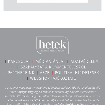
KAPCSOLAT
MÉDIAAJÁNLAT
ADATVÉDELEM
SZABÁLYZAT A KOMMENTELÉSRŐL
PARTNEREINK
ÁSZF
POLITIKAI HIRDETÉSEK
WEBSHOP TÁJÉKOZTATÓ
Az ezen a weboldalon megjelenő szövegek, grafikák, képek, hangfelvételek,
video anyagok vagy egyéb tartalmak szerzői jogvédelem alatt állnak. A
Hetek.hu Kft. minden jogot fenntart a tartalommal kapcsolatosan, beleértve a
tartalom szöveg- és adatbányászat céljára való felhasználását is – A szerzői
jogról szóló 1999. évi LXXVI. törvény rendelkezései értelmében a törvény