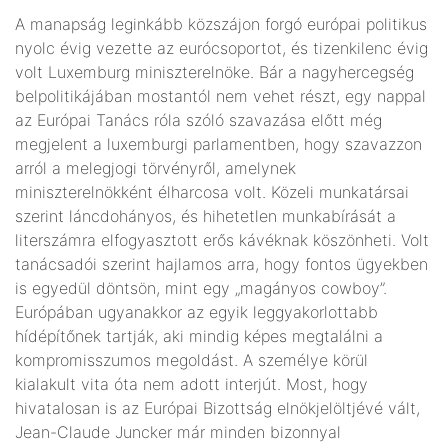
A manapság leginkább közszájon forgó európai politikus
nyolc évig vezette az eurócsoportot, és tizenkilenc évig
volt Luxemburg miniszterelnöke. Bár a nagyhercegség
belpolitikájában mostantól nem vehet részt, egy nappal
az Európai Tanács róla szóló szavazása előtt még
megjelent a luxemburgi parlamentben, hogy szavazzon
arról a melegjogi törvényről, amelynek
miniszterelnökként élharcosa volt. Közeli munkatársai
szerint láncdohányos, és hihetetlen munkabírását a
literszámra elfogyasztott erős kávéknak köszönheti. Volt
tanácsadói szerint hajlamos arra, hogy fontos ügyekben
is egyedül döntsön, mint egy „magányos cowboy”.
Európában ugyanakkor az egyik leggyakorlottabb
hídépítőnek tartják, aki mindig képes megtalálni a
kompromisszumos megoldást. A személye körül
kialakult vita óta nem adott interjút. Most, hogy
hivatalosan is az Európai Bizottság elnökjelöltjévé vált,
Jean-Claude Juncker már minden bizonnyal