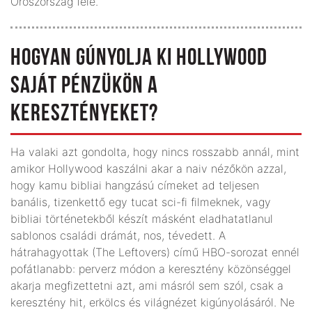
Oroszország felé.
HOGYAN GÚNYOLJA KI HOLLYWOOD
SAJÁT PÉNZÜKÖN A
KERESZTÉNYEKET?
Ha valaki azt gondolta, hogy nincs rosszabb annál, mint
amikor Hollywood kaszálni akar a naiv nézőkön azzal,
hogy kamu bibliai hangzású címeket ad teljesen
banális, tizenkettő egy tucat sci-fi filmeknek, vagy
bibliai történetekből készít másként eladhatatlanul
sablonos családi drámát, nos, tévedett. A
hátrahagyottak (The Leftovers) című HBO-sorozat ennél
pofátlanabb: perverz módon a keresztény közönséggel
akarja megfizettetni azt, ami másról sem szól, csak a
keresztény hit, erkölcs és világnézet kigúnyolásáról. Ne