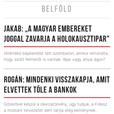
BELFÖLD
JAKAB: „A MAGYAR EMBEREKET
JOGGAL ZAVARJA A HOLOKAUSZTIPAR"
Hírértékű bejelentést tett szombaton, amikor elmondta,
hogy zsidó felmenői is vannak. Apai vagy anyai ágon?
ROGÁN: MINDENKI VISSZAKAPJA, AMIT
ELVETTEK TŐLE A BANKOK
Gőzerővel készül a devizatörvény, úgy tudjuk, a Fidesz
a mostani tervezetet sem tartja elég keménynek...