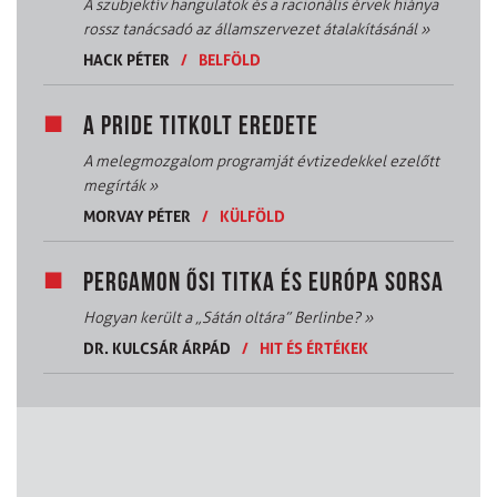
A szubjektív hangulatok és a racionális érvek hiánya
rossz tanácsadó az államszervezet átalakításánál
»
HACK PÉTER
/
BELFÖLD
A PRIDE TITKOLT EREDETE
A melegmozgalom programját évtizedekkel ezelőtt
megírták
»
MORVAY PÉTER
/
KÜLFÖLD
PERGAMON ŐSI TITKA ÉS EURÓPA SORSA
Hogyan került a „Sátán oltára” Berlinbe?
»
DR. KULCSÁR ÁRPÁD
/
HIT ÉS ÉRTÉKEK