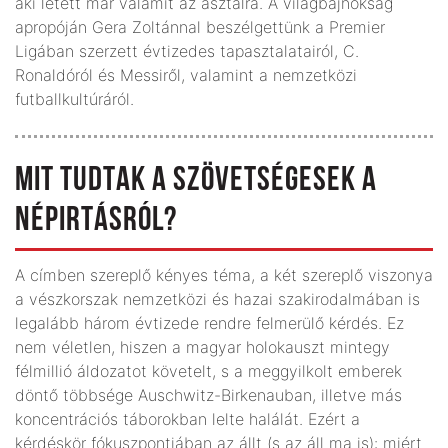
aki letett már valamit az asztalra. A világbajnokság
apropóján Gera Zoltánnal beszélgettünk a Premier
Ligában szerzett évtizedes tapasztalatairól, C.
Ronaldóról és Messiről, valamint a nemzetközi
futballkultúráról.
MIT TUDTAK A SZÖVETSÉGESEK A
NÉPIRTÁSRÓL?
A címben szereplő kényes téma, a két szereplő viszonya
a vészkorszak nemzetközi és hazai szakirodalmában is
legalább három évtizede rendre felmerülő kérdés. Ez
nem véletlen, hiszen a magyar holokauszt mintegy
félmillió áldozatot követelt, s a meggyilkolt emberek
döntő többsége Auschwitz-Birkenauban, illetve más
koncentrációs táborokban lelte halálát. Ezért a
kérdéskör fókuszpontjában az állt (s az áll ma is): miért