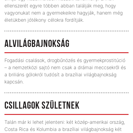
ellenszerét egyre többen abban találják meg, hogy
vagyonukat nem a gyermekeikre hagyják, hanem még
életükben jótékony célokra fordítják.
ALVILÁGBAJNOKSÁG
Fogadási csalások, drogbűnözés és gyermekprostitúció
– a nemzetközi sajtó nem csak a drámai meccsekről és
a briliáns gólokról tudósít a brazíliai világbajnokság
kapcsán.
CSILLAGOK SZÜLETNEK
Talán már ki lehet jelenteni: két közép-amerikai ország,
Costa Rica és Kolumbia a brazíliai világbajnokság két