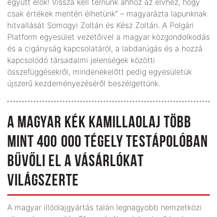
együtt élők! Vissza kell térnünk ahhoz az elvhez, hogy
csak értékek mentén élhetünk” – magyarázta lapunknak
hitvallását Somogyi Zoltán és Kész Zoltán. A Polgári
Platform egyesület vezetőivel a magyar közgondolkodás
és a cigányság kapcsolatáról, a labdarúgás és a hozzá
kapcsolódó társadalmi jelenségek közötti
összefüggésekről, mindenekelőtt pedig egyesületük
újszerű kezdeményezéséről beszélgettünk.
A MAGYAR KÉK KAMILLAOLAJ TÖBB
MINT 400 000 TÉGELY TESTÁPOLÓBAN
BŰVŐLI EL A VÁSÁRLÓKAT
VILÁGSZERTE
A magyar illóolajgyártás talán legnagyobb nemzetközi