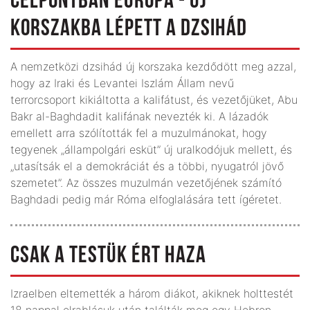
CÉLPONTBAN EURÓPA - ÚJ
KORSZAKBA LÉPETT A DZSIHÁD
A nemzetközi dzsihád új korszaka kezdődött meg azzal,
hogy az Iraki és Levantei Iszlám Állam nevű
terrorcsoport kikiáltotta a kalifátust, és vezetőjüket, Abu
Bakr al-Baghdadit kalifának nevezték ki. A lázadók
emellett arra szólították fel a muzulmá­no­kat, hogy
tegyenek „állampolgári esküt” új uralkodójuk mellett, és
„utasítsák el a demokráciát és a többi, nyugatról jövő
szemetet”. Az összes muzulmán vezetőjének számító
Baghdadi pedig már Róma elfoglalására tett ígéretet.
CSAK A TESTÜK ÉRT HAZA
Izraelben eltemették a három diákot, akiknek holttestét
18 nappal elrablásuk után találták meg egy Hebron