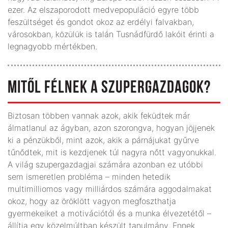
ezer. Az elszaporodott medvepopuláció egyre több
feszültséget és gondot okoz az erdélyi falvakban,
városokban, közülük is talán Tusnádfürdő lakóit érinti a
legnagyobb mértékben.
MITŐL FÉLNEK A SZUPERGAZDAGOK?
Biztosan többen vannak azok, akik feküdtek már
álmatlanul az ágyban, azon szorongva, hogyan jöjjenek
ki a pénzükből, mint azok, akik a párnájukat gyűrve
tűnődtek, mit is kezdjenek túl nagyra nőtt vagyonukkal.
A világ szupergazdagjai számára azonban ez utóbbi
sem ismeretlen probléma – minden hetedik
multimilliomos vagy milliárdos számára aggodalmakat
okoz, hogy az öröklött vagyon megfoszthatja
gyermekeiket a motivációtól és a munka élvezetétől –
állítja egy közelmúltban készült tanulmány. Ennek