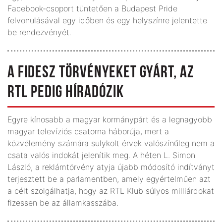
Facebook-csoport tüntetően a Budapest Pride
felvonulásával egy időben és egy helyszínre jelentette
be rendezvényét.
A FIDESZ TÖRVÉNYEKET GYÁRT, AZ
RTL PEDIG HÍRADÓZIK
Egyre kínosabb a magyar kormánypárt és a legnagyobb
magyar televíziós csatorna háborúja, mert a
közvélemény számára sulykolt érvek valószínűleg nem a
csata valós indokát jelenítik meg. A héten L. Simon
László, a reklámtörvény atyja újabb módosító indítványt
terjesztett be a parlamentben, amely egyértelműen azt
a célt szolgálhatja, hogy az RTL Klub súlyos milliárdokat
fizessen be az államkasszába.