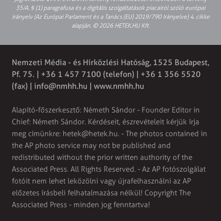
35/A. § (1) paragrafusa és a digitális szolgáltatások piacairól szóló európai
irányelv (Az Európai Parlament és a Tanács (EU) 2019/790 Irányelve) 4. cikke
alapján. © 2026 HETEK.HU Kft.
Nemzeti Média - és Hírközlési Hatóság, 1525 Budapest,
Pf. 75. | +36 1 457 7100 (telefon) | +36 1 356 5520
(fax) |
info@nmhh.hu
| www.nmhh.hu
Alapító-főszerkesztő: Németh Sándor - Founder Editor in
Chief: Németh Sándor. Kérdéseit, észrevételeit kérjük írja
meg címünkre:
hetek@hetek.hu
. - The photos contained in
the AP photo service may not be published and
redistributed without the prior written authority of the
Associated Press. All Rights Reserved. - Az AP fotószolgálat
fotóit nem lehet leközölni vagy újrafelhasználni az AP
előzetes írásbeli felhatalmazása nélkül! Copyright The
Associated Press - minden jog fenntartva!