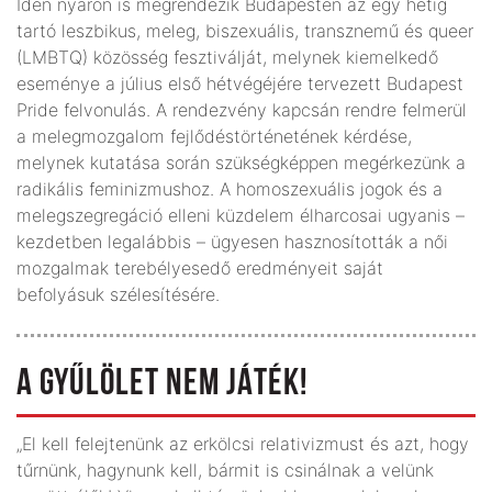
Idén nyáron is megrendezik Budapesten az egy hétig
tartó leszbikus, meleg, biszexuális, transznemű és queer
(LMBTQ) közösség fesztiválját, melynek kiemelkedő
eseménye a július első hétvégéjére tervezett Budapest
Pride felvonulás. A rendezvény kapcsán rendre felmerül
a melegmozgalom fejlődés­történetének kérdése,
melynek kutatása során szükségképpen megérkezünk a
radikális feminizmushoz. A homoszexuális jogok és a
melegszegregáció elleni küzdelem élharcosai ugyanis –
kezdetben legalábbis – ügyesen hasznosították a női
mozgalmak terebélyesedő eredményeit saját
befolyásuk szélesítésére.
A GYŰLÖLET NEM JÁTÉK!
„El kell felejtenünk az erkölcsi relativizmust és azt, hogy
tűrnünk, hagynunk kell, bármit is csinálnak a velünk