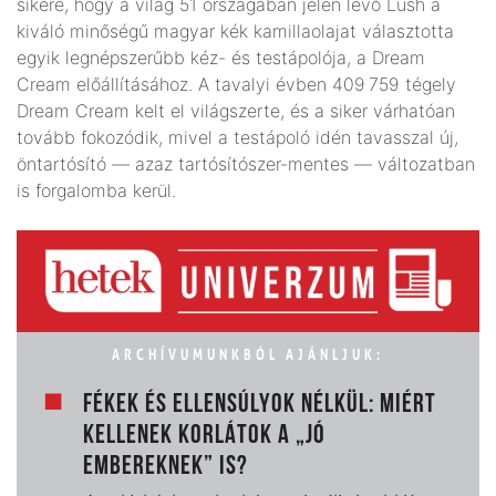
sikere, hogy a világ 51 országában jelen levő Lush a
kiváló minőségű magyar kék kamillaolajat választotta
egyik legnépszerűbb kéz- és testápolója, a Dream
Cream előállításához. A tavalyi évben 409 759 tégely
Dream Cream kelt el világszerte, és a siker várhatóan
tovább fokozódik, mivel a testápoló idén tavasszal új,
öntartósító — azaz tartósítószer-mentes — változatban
is forgalomba kerül.
ARCHÍVUMUNKBÓL AJÁNLJUK:
FÉKEK ÉS ELLENSÚLYOK NÉLKÜL: MIÉRT
KELLENEK KORLÁTOK A „JÓ
EMBEREKNEK” IS?