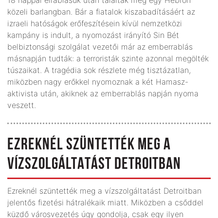
közeli barlangban. Bár a fiatalok kiszabadításáért az
izraeli hatóságok erőfeszítésein kívül nemzetközi
kampány is indult, a nyomozást irányító Sin Bét
belbiztonsági szolgálat vezetői már az emberrablás
másnapján tudták: a terroristák szinte azonnal megölték
túszaikat. A tragédia sok részlete még tisztázatlan,
miközben nagy erőkkel nyomoznak a két Hamasz-
aktivista után, akiknek az emberrablás napján nyoma
veszett.
EZREKNÉL SZÜNTETTÉK MEG A
VÍZSZOLGÁLTATÁST DETROITBAN
Ezreknél szüntették meg a vízszolgáltatást Detroitban
jelentős fizetési hátralékaik miatt. Miközben a csőddel
küzdő városvezetés úgy gondolja, csak egy ilyen