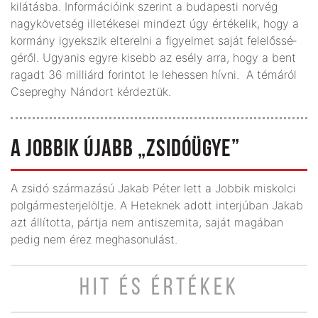
kilátásba. Információink szerint a budapesti norvég
nagykövetség illetékesei mindezt úgy értékelik, hogy a
kormány igyekszik elterelni a figyelmet saját felelős­sé­
géről. Ugyanis egyre kisebb az esély arra, hogy a bent
ragadt 36 milliárd forintot le lehessen hívni. A témáról
Csepreghy Nándort kérdeztük.
A JOBBIK ÚJABB „ZSIDÓÜGYE”
A zsidó származású Jakab Péter lett a Jobbik miskolci
polgármesterjelöltje. A Heteknek adott interjúban Jakab
azt állította, pártja nem antiszemita, saját magában
pedig nem érez meghasonulást.
HIT ÉS ÉRTÉKEK