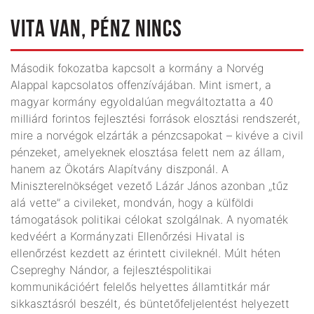
VITA VAN, PÉNZ NINCS
Második fokozatba kapcsolt a kormány a Norvég
Alappal kapcsolatos offenzívájában. Mint ismert, a
magyar kormány egyoldalúan megváltoztatta a 40
milliárd forintos fejlesztési források elosztási rendszerét,
mire a norvégok elzárták a pénzcsapokat – kivéve a civil
pénzeket, amelyeknek elosztása felett nem az állam,
hanem az Ökotárs Alapítvány diszponál. A
Miniszterelnökséget vezető Lázár János azonban „tűz
alá vette” a civileket, mondván, hogy a külföldi
támogatások politikai célokat szolgálnak. A nyomaték
kedvéért a Kormányzati Ellenőrzési Hivatal is
ellenőrzést kezdett az érintett civileknél. Múlt héten
Csepreghy Nándor, a fejlesztéspolitikai
kommunikációért felelős helyettes államtitkár már
sikkasztásról beszélt, és büntető­feljelentést helyezett