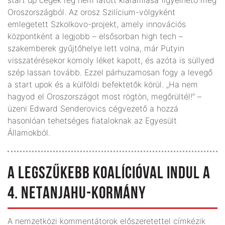
Oroszországból. Az orosz Szilícium-völgyként
emlegetett Szkolkovo-projekt, amely innovációs
központként a legjobb – elsősorban high tech –
szakemberek gyűjtőhelye lett volna, már Putyin
visszatérésekor komoly léket kapott, és azóta is süllyed
szép lassan tovább. Ezzel párhuzamosan fogy a levegő
a start upok és a külföldi befektetők körül. „Ha nem
hagyod el Oroszországot most rögtön, megőrültél!” –
üzeni Edward Senderovics cégvezető a hozzá
hasonlóan tehetséges fiataloknak az Egyesült
Államokból.
A LEGSZŰKEBB KOALÍCIÓVAL INDUL A
4. NETANJAHU-KORMÁNY
A nemzetközi kommentátorok előszeretettel címkézik