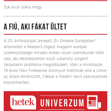
Sok kicsi sokra megy
A FIÚ, AKI FÁKAT ÜLTET
A 20. évfordulóját ünneplő „Év Embere Európában”
elismerést a Reader’s Digest magazin európai
szerkesztőségei minden évben olyan személynek ítélik
oda, aki elkötelezetten küzd valamely sürgető
társadalmi probléma megoldásáért. Idén a mindössze
18 éves Felix Finkbeiner bizonyult méltónak erre a címre
az általa létrehozott, Fákkal a Földért nevű szervezetnek
köszönhetően.