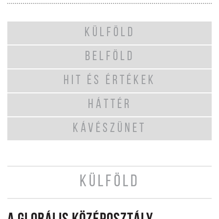
KÜLFÖLD
BELFÖLD
HIT ÉS ÉRTÉKEK
HÁTTÉR
KÁVÉSZÜNET
KÜLFÖLD