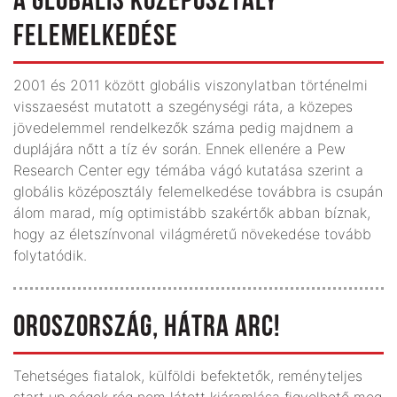
A GLOBÁLIS KÖZÉPOSZTÁLY
FELEMELKEDÉSE
2001 és 2011 között globális viszonylatban történelmi
visszaesést mutatott a szegénységi ráta, a közepes
jövedelemmel rendelkezők száma pedig majdnem a
duplájára nőtt a tíz év során. Ennek ellenére a Pew
Research Center egy témába vágó kutatása szerint a
globális középosztály felemelkedése továbbra is csupán
álom marad, míg optimistább szakértők abban bíznak,
hogy az életszínvonal világméretű növekedése tovább
folytatódik.
OROSZORSZÁG, HÁTRA ARC!
Tehetséges fiatalok, külföldi befektetők, reményteljes
start up cégek rég nem látott kiáramlása figyelhető meg