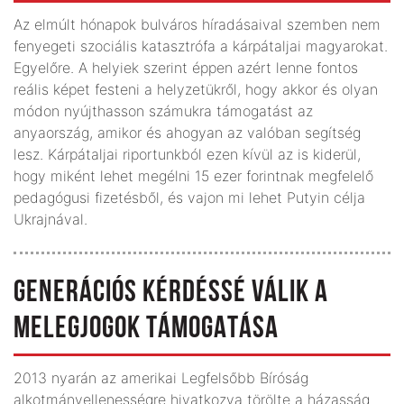
Az elmúlt hónapok bulváros híradásaival szemben nem
fenyegeti szociális katasztrófa a kárpátaljai magyarokat.
Egyelőre. A helyiek szerint éppen azért lenne fontos
reális képet festeni a helyzetükről, hogy akkor és olyan
módon nyújthasson számukra támogatást az
anyaország, amikor és ahogyan az valóban segítség
lesz. Kárpátaljai riportunkból ezen kívül az is kiderül,
hogy miként lehet megélni 15 ezer forintnak megfelelő
pedagógusi fizetésből, és vajon mi lehet Putyin célja
Ukrajnával.
GENERÁCIÓS KÉRDÉSSÉ VÁLIK A
MELEGJOGOK TÁMOGATÁSA
2013 nyarán az amerikai Legfelsőbb Bíróság
alkotmányellenességre hivatkozva törölte a házasság