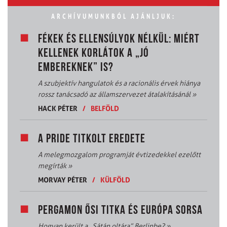
ARCHÍVUMUNKBÓL AJÁNLJUK:
FÉKEK ÉS ELLENSÚLYOK NÉLKÜL: MIÉRT
KELLENEK KORLÁTOK A „JÓ
EMBEREKNEK” IS?
A szubjektív hangulatok és a racionális érvek hiánya
rossz tanácsadó az államszervezet átalakításánál
»
HACK PÉTER
/
BELFÖLD
A PRIDE TITKOLT EREDETE
A melegmozgalom programját évtizedekkel ezelőtt
megírták
»
MORVAY PÉTER
/
KÜLFÖLD
PERGAMON ŐSI TITKA ÉS EURÓPA SORSA
Hogyan került a „Sátán oltára” Berlinbe?
»