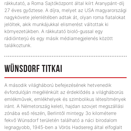
rákkutató, a Roma Sajtóközpont által kiírt Aranypánt-díj
27 éves győztese. A díjra, melyet az USA magyarországi
nagykövete jelenlétében adtak át, olyan roma fiatalokat
jelöltek, akik munkájukkal elismerést váltottak ki
környezetükben. A rákkutató bioló-gussal egy
rádióinterjú és egy másik médiamegjelenés között
találkoztunk.
WÜNSDORF TITKAI
A második világháború befejezésének hetvenedik
évfordulóján megélénkült az érdeklődés a világháborús
emlékművek, emlékhelyek és szimbolikus létesítmények
iránt. A Németország keleti, hajdan szovjet megszállási
zónába eső részén, Berlintől mintegy 3o kilométerre
fekvő Wünsdorf területén található a náci birodalom
legnagyobb, 1945-ben a Vörös Hadsereg által elfoglalt