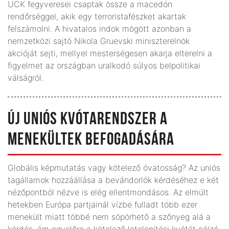
UCK fegyveresei csaptak össze a macedón
rendőrséggel, akik egy terroristafészket akartak
felszámolni. A hivatalos indok mögött azonban a
nemzetközi sajtó Nikola Gruevski miniszterelnök
akcióját sejti, mellyel mesterségesen akarja elterelni a
figyelmet az országban uralkodó súlyos belpolitikai
válságról.
ÚJ UNIÓS KVÓTARENDSZER A
MENEKÜLTEK BEFOGADÁSÁRA
Globális képmutatás vagy kötelező óvatosság? Az uniós
tagállamok hozzáállása a bevándorlók kérdéséhez e két
nézőpontból nézve is elég ellentmondásos. Az elmúlt
hetekben Európa partjainál vízbe fulladt több ezer
menekült miatt többé nem söpörhető a szőnyeg alá a
kérdés, ám egyelőre a kötelező letelepítési kvótát célzó