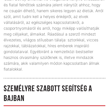
és fiatal felnőttek számára jelent iránytűt ahhoz, hogy
ne csupán élhető, hanem sikeres legyen az életük. Arról
szól, amit tudni kell a helyes énképről, az elvek
vállalásáról, az egészséges kapcsolatokról, a
csoportnyomásról és arról, hogy miképp valósíthatják
meg céljaikat, álmaikat. Ráadásul a szerző mindezt
élvezetes, világos stílusban tálalja: sztorikkal, vicces
rajzokkal, táblázatokkal, híres emberek inspiráló
gondolataival. Egyébiránt a nemzetközi bestseller
hasznos olvasmány szülőknek is, illetve mindazok
számára, akik valamilyen módon kapcsolatban állnak
fiatalokkal.
SZEMÉLYRE SZABOTT SEGÍTSÉG A
BAJBAN