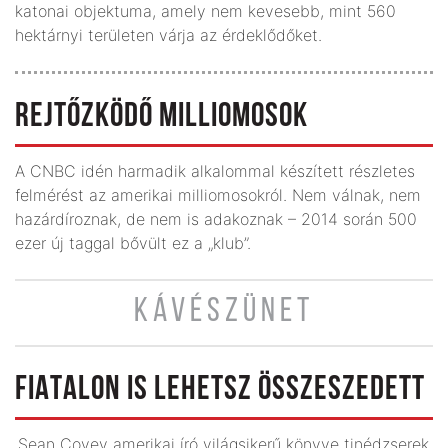
katonai objektuma, amely nem kevesebb, mint 560
hektárnyi területen várja az érdeklődőket.
REJTŐZKÖDŐ MILLIOMOSOK
A CNBC idén harmadik alkalommal készített részletes
felmérést az amerikai milliomosokról. Nem válnak, nem
hazárdíroznak, de nem is adakoznak – 2014 során 500
ezer új taggal bővült ez a „klub”.
KÁVÉSZÜNET
FIATALON IS LEHETSZ ÖSSZESZEDETT
Sean Covey amerikai író világsikerű könyve tinédzserek