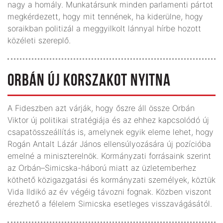
nagy a homály. Munkatársunk minden parlamenti pártot
megkérdezett, hogy mit tennének, ha kiderülne, hogy
soraikban politizál a meggyilkolt lánnyal hírbe hozott
közéleti szereplő.
ORBÁN ÚJ KORSZAKOT NYITNA
A Fideszben azt várják, hogy őszre áll össze Orbán
Viktor új politikai stratégiája és az ehhez kapcsolódó új
csapatösszeállítás is, amelynek egyik eleme lehet, hogy
Rogán Antalt Lázár János ellensúlyozására új pozícióba
emelné a miniszterelnök. Kormányzati forrásaink szerint
az Orbán–Simicska-háború miatt az üzletemberhez
köthető közigazgatási és kormányzati személyek, köztük
Vida Ildikó az év végéig távozni fognak. Közben viszont
érezhető a félelem Simicska esetleges visszavágásától.