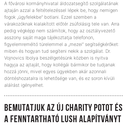
A fővárosi kormányhivatal áldozatsegítő szolgálatának
ajtaján azzal a feltételezéssel lépek be, hogy nemigen
fogok „ügyfelekbe” botlani. Ezzel szemben a
várakozóknak kialakított előtér zsúfolásig tele van. Arra
pedig végképp nem számítok, hogy az osztályvezető
asszony saját maga tájékoztatja telefonon,
figyelemreméltó türelemmel a „mezei” segítségkérőket:
miben és hogyan tud segíteni nekik a szolgálat. Dr.
Vojnovics Ibolya beszélgetésünk közben is nyitva
hagyja az ajtaját, hogy kollégái bármikor be tudjanak
hozzá jönni, mivel egyes ügyekben akár azonnali
döntéshozatalra is lehetősége van, és ez soron kívüli
aláírást igényelhet.
BEMUTATJUK AZ ÚJ CHARITY POTOT ÉS
A FENNTARTHATÓ LUSH ALAPÍTVÁNYT