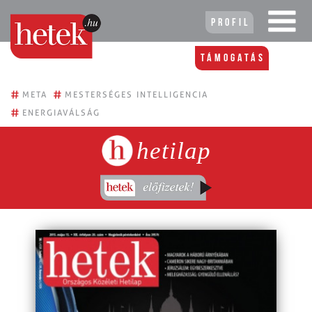
Profil
Támogatás
#
#
META
MESTERSÉGES INTELLIGENCIA
#
ENERGIAVÁLSÁG
hetilap