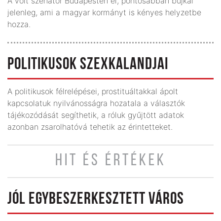
A volt szenátor Budapes­ten él, pontosabban bujkál
jelenleg, ami a magyar kormányt is kényes helyzetbe
hozza.
POLITIKUSOK SZEXKALANDJAI
A politikusok félrelépései, prostituáltakkal ápolt
kapcsolatuk nyilvánosságra hozatala a választók
tájékozódását segíthetik, a róluk gyűjtött adatok
azonban zsarolhatóvá tehetik az érintetteket.
HIT ÉS ÉRTÉKEK
JÓL EGYBESZERKESZTETT VÁROS