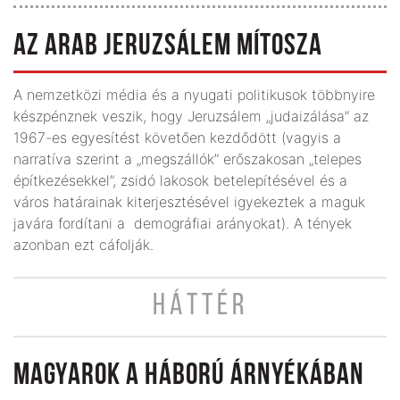
AZ ARAB JERUZSÁLEM MÍTOSZA
A nemzetközi média és a nyugati politikusok többnyire
készpénznek veszik, hogy Jeruzsálem „judaizálása” az
1967-es egyesítést követően kezdődött (vagyis a
narratíva szerint a „megszállók” erőszakosan „telepes
építkezésekkel”, zsidó lakosok betelepítésével és a
város határainak kiterjesztésével igyekeztek a maguk
javára fordítani a demográfiai arányokat). A tények
azonban ezt cáfolják.
HÁTTÉR
MAGYAROK A HÁBORÚ ÁRNYÉKÁBAN