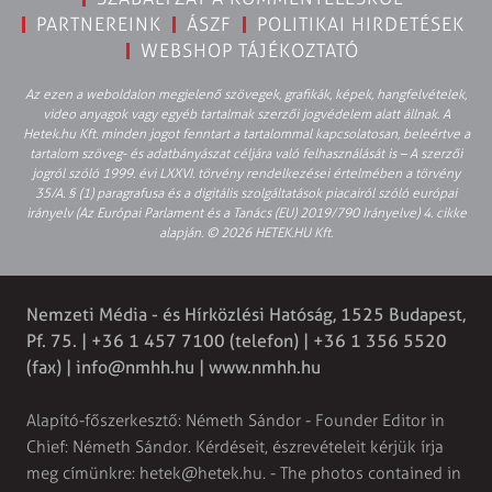
PARTNEREINK
ÁSZF
POLITIKAI HIRDETÉSEK
WEBSHOP TÁJÉKOZTATÓ
Az ezen a weboldalon megjelenő szövegek, grafikák, képek, hangfelvételek,
video anyagok vagy egyéb tartalmak szerzői jogvédelem alatt állnak. A
Hetek.hu Kft. minden jogot fenntart a tartalommal kapcsolatosan, beleértve a
tartalom szöveg- és adatbányászat céljára való felhasználását is – A szerzői
jogról szóló 1999. évi LXXVI. törvény rendelkezései értelmében a törvény
35/A. § (1) paragrafusa és a digitális szolgáltatások piacairól szóló európai
irányelv (Az Európai Parlament és a Tanács (EU) 2019/790 Irányelve) 4. cikke
alapján. © 2026 HETEK.HU Kft.
Nemzeti Média - és Hírközlési Hatóság, 1525 Budapest,
Pf. 75. | +36 1 457 7100 (telefon) | +36 1 356 5520
(fax) |
info@nmhh.hu
| www.nmhh.hu
Alapító-főszerkesztő: Németh Sándor - Founder Editor in
Chief: Németh Sándor. Kérdéseit, észrevételeit kérjük írja
meg címünkre:
hetek@hetek.hu
. - The photos contained in