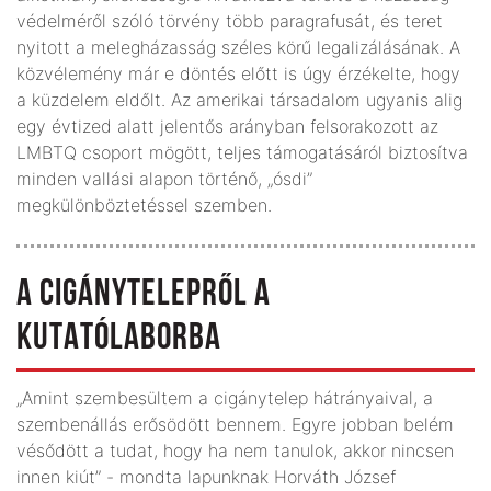
védelméről szóló törvény több paragrafusát, és teret
nyitott a melegházasság széles körű legalizálásának. A
közvélemény már e döntés előtt is úgy érzékelte, hogy
a küzdelem eldőlt. Az amerikai társadalom ugyanis alig
egy évtized alatt jelentős arányban felsorakozott az
LMBTQ csoport mögött, teljes támogatásáról biztosítva
minden vallási alapon történő, „ósdi”
megkülönböztetéssel szemben.
A CIGÁNYTELEPRŐL A
KUTATÓLABORBA
„Amint szembesültem a cigánytelep hátrányaival, a
szembenállás erősödött bennem. Egyre jobban belém
vésődött a tudat, hogy ha nem tanulok, akkor nincsen
innen kiút” - mondta lapunknak Horváth József