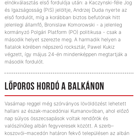
elnökválasztás első fordulója után: a Kaczynski-féle Jog
és Igazságosság (PiS) jelöltje, Andrzej Duda nyerte az
első fordulót, míg a korábban biztos befutónak hitt
jelenlegi államfő, Bronislaw Komorowski - a jelenleg
kormányzó Polgári Platform (PO) politikusa - csak a
második helyet szerezte meg. A harmadik helyen a
fiatalok körében népszerű rocksztár, Pawel Kukiz
végzett, így május 24-én mindenképpen megtartják a
második fordulót.
LŐPOROS HORDÓ A BALKÁNON
Vasárnap reggel még szórványos lövöldözést lehetett
hallani az észak-macedóniai Kumanovóban, ahol előző
nap súlyos összecsapások voltak rendőrök és
valószínűleg albán fegyveresek között. A szerb–
koszovói–macedón határon fekvő településen az albán