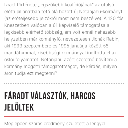
Izrael története „legszűkebb koalíciójának” az utolsó
előtti pillanatban tető alá hozott új Netanjahu-kormányt
(az erőteljesebb jelzőkről most nem beszélve). A 120 fős
Kneszetben valóban a 61 képviselő támogatása a
legkisebb elérhető többség, ám volt ennél nehezebb
helyzetben már kormányfő, nevezetesen Jichák Rabin,
aki 1993 szeptembere és 1995 januárja között 58
mandátummal, kisebbségi kormánnyal indította el az
oslói folyamatot. Netanjahu azért szeretné bővíteni a
kormány mögötti támogatottságot, de kérdés, milyen
áron tudja ezt megtenni?
FÁRADT VÁLASZTÓK, HARCOS
JELÖLTEK
Meglepően szoros eredmény született a lengyel