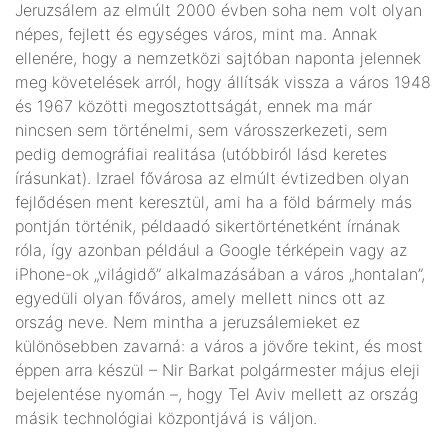
Jeruzsálem az elmúlt 2000 évben soha nem volt olyan
népes, fejlett és egységes város, mint ma. Annak
ellenére, hogy a nemzetközi sajtóban naponta jelennek
meg követelések arról, hogy állítsák vissza a város 1948
és 1967 közötti megosztottságát, ennek ma már
nincsen sem történelmi, sem városszerkezeti, sem
pedig demog­ráfiai realitása (utóbbiról lásd keretes
írásunkat). Izrael fővárosa az elmúlt évtizedben olyan
fejlődésen ment keresztül, ami ha a föld bármely más
pontján történik, példaadó sikertörténetként írnának
róla, így azonban például a Google térképein vagy az
iPhone-ok „világidő” alkalma­zásában a város „hontalan”,
egyedüli olyan főváros, amely mellett nincs ott az
ország neve. Nem mintha a jeruzsálemieket ez
különösebben zavarná: a város a jövőre tekint, és most
éppen arra készül – Nir Barkat polgármester május eleji
bejelentése nyomán –, hogy Tel Aviv mellett az ország
másik technológiai központjává is váljon.