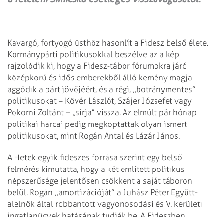
Kavargó, fortyogó üsthöz hasonlít a Fidesz belső élete.
Kormánypárti politikusokkal beszélve az a kép
rajzolódik ki, hogy a Fidesz-tábor fórumokra járó
középkorú és idős emberekből álló kemény magja
aggódik a párt jövőjéért, és a régi, „botránymentes”
politikusokat – Kövér Lászlót, Szá­jer Józsefet vagy
Pokorni Zoltánt – „sírja” vissza. Az elmúlt pár hónap
politikai harcai pedig megkoptattak olyan ismert
politikusokat, mint Rogán Antal és Lázár János.
A Hetek egyik fideszes forrása szerint egy belső
felmérés kimutatta, hogy a két említett politikus
népszerűsége jelentősen csökkent a saját táboron
belül. Rogán „amortizációját” a Juhász Péter Együtt-
alelnök által robbantott vagyonosodási és V. kerületi
ingatlanügyek hatásának tudják be. A Fideszben