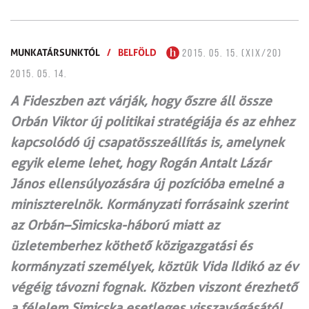
MUNKATÁRSUNKTÓL
/
BELFÖLD
2015. 05. 15. (XIX/20)
2015. 05. 14.
A Fideszben azt várják, hogy őszre áll össze
Orbán Viktor új politikai stratégiája és az ehhez
kapcsolódó új csapatösszeállítás is, amelynek
egyik eleme lehet, hogy Rogán Antalt Lázár
János ellensúlyozására új pozícióba emelné a
miniszterelnök. Kormányzati forrásaink szerint
az Orbán–Simicska-háború miatt az
üzletemberhez köthető közigazgatási és
kormányzati személyek, köztük Vida Ildikó az év
végéig távozni fognak. Közben viszont érezhető
a félelem Simicska esetleges visszavágásától.