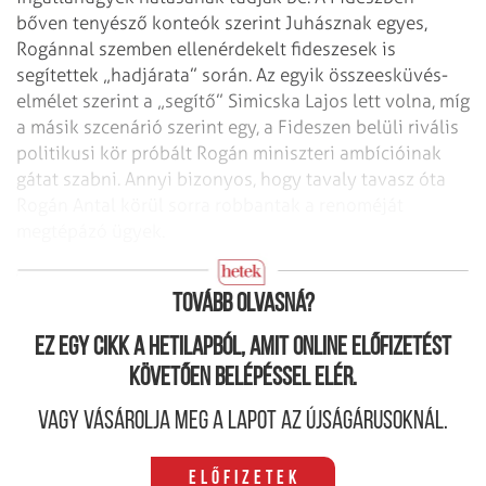
bőven tenyésző konteók szerint Juhásznak egyes,
Rogánnal szemben ellenérdekelt fideszesek is
segítettek „hadjárata” során. Az egyik összeesküvés-
elmélet szerint a „segítő” Simicska Lajos lett volna, míg
a másik szcenárió szerint egy, a Fideszen belüli rivális
politikusi kör próbált Rogán miniszteri ambícióinak
gátat szabni. Annyi bizonyos, hogy tavaly tavasz óta
Rogán Antal körül sorra robbantak a renoméját
megtépázó ügyek.
Megkopott, de használható
Tovább olvasná?
Ez egy cikk a hetilapból, amit online előfizetést
követően belépéssel elér.
Vagy vásárolja meg a lapot az újságárusoknál.
Előfizetek