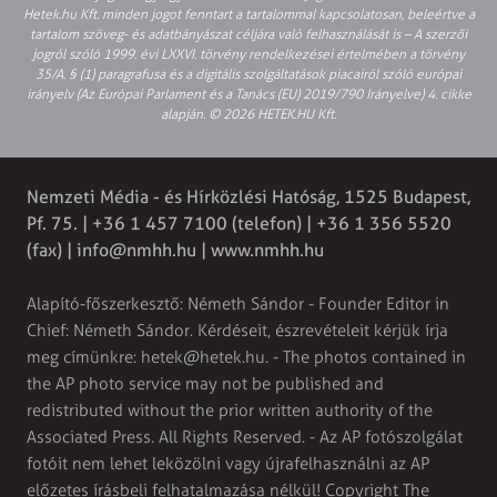
Hetek.hu Kft. minden jogot fenntart a tartalommal kapcsolatosan, beleértve a
tartalom szöveg- és adatbányászat céljára való felhasználását is – A szerzői
jogról szóló 1999. évi LXXVI. törvény rendelkezései értelmében a törvény
35/A. § (1) paragrafusa és a digitális szolgáltatások piacairól szóló európai
irányelv (Az Európai Parlament és a Tanács (EU) 2019/790 Irányelve) 4. cikke
alapján. © 2026 HETEK.HU Kft.
Nemzeti Média - és Hírközlési Hatóság, 1525 Budapest,
Pf. 75. | +36 1 457 7100 (telefon) | +36 1 356 5520
(fax) |
info@nmhh.hu
| www.nmhh.hu
Alapító-főszerkesztő: Németh Sándor - Founder Editor in
Chief: Németh Sándor. Kérdéseit, észrevételeit kérjük írja
meg címünkre:
hetek@hetek.hu
. - The photos contained in
the AP photo service may not be published and
redistributed without the prior written authority of the
Associated Press. All Rights Reserved. - Az AP fotószolgálat
fotóit nem lehet leközölni vagy újrafelhasználni az AP
előzetes írásbeli felhatalmazása nélkül! Copyright The