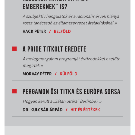
EMBEREKNEK” IS?
A szubjektív hangulatok és a racionális érvek hiánya
rossz tanácsadó az államszervezet átalakításánál
»
HACK PÉTER
/
BELFÖLD
A PRIDE TITKOLT EREDETE
A melegmozgalom programját évtizedekkel ezelőtt
megírták
»
MORVAY PÉTER
/
KÜLFÖLD
PERGAMON ŐSI TITKA ÉS EURÓPA SORSA
Hogyan került a „Sátán oltára” Berlinbe?
»
DR. KULCSÁR ÁRPÁD
/
HIT ÉS ÉRTÉKEK