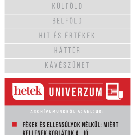
KÜLFÖLD
BELFÖLD
HIT ÉS ÉRTÉKEK
HÁTTÉR
KÁVÉSZÜNET
ARCHÍVUMUNKBÓL AJÁNLJUK:
FÉKEK ÉS ELLENSÚLYOK NÉLKÜL: MIÉRT
KELLENEK KORLÁTOK A „JÓ