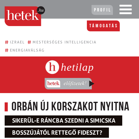
Profil
Támogatás
#
#
IZRAEL
MESTERSÉGES INTELLIGENCIA
#
ENERGIAVÁLSÁG
hetilap
Orbán új korszakot nyitna
SIKERÜL-E RÁNCBA SZEDNI A SIMICSKA
BOSSZÚJÁTÓL RETTEGŐ FIDESZT?