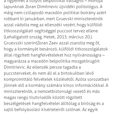
a figyelmet a súlyos belpolitikai válságról – mondja
lapunknak Zoran Dimitrievic újvidéki politológus. A
máig nem csillapodó macedón politikai botrány azért
robbant ki januárban, mert Gruevski miniszterelnök
azzal vádolta meg az ellenzéki vezért, hogy külföldi
titkosszolgálati segítséggel puccsot tervez ellene
(Lehallgatott ország. Hetek, 2015. március 20.).
Gruevszki szerint
Zoran Zaev azzal zsarolta meg őt,
hogy a kormányát besározó, külföldi titkosszolgálatok
által rögzített hangfelvételeket hoz nyilvánosságra –
magyarázza a macedón belpolitika mozgatórugóit
Dimitrievic. Az ellenzék persze tagadta a
puccsterveket, és nem áll el a birtokukban lévő
kompromittáló felvételek közlésétől. Azóta sorozatban
jönnek elő a kormány számára kínos információkkal. A
miniszterelnök, a nemzetbiztonsági vezető és más
magas rangú tisztviselők között rögzített
beszélgetések hangfelvételei állítólag a bíróság és a
sajtó befolyásolási kísérleteiről szólnak. Az egyik