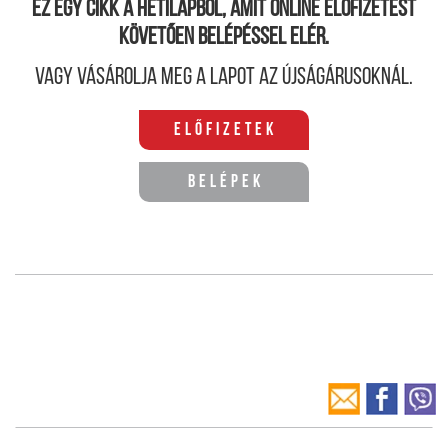
Ez egy cikk a hetilapból, amit online előfizetést
követően belépéssel elér.
Vagy vásárolja meg a lapot az újságárusoknál.
Előfizetek
Belépek