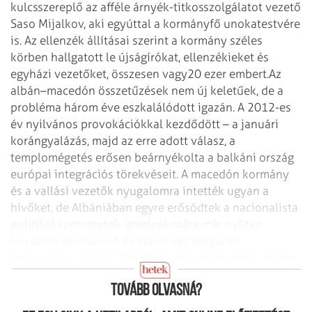
kulcsszereplő az afféle árnyék-titkosszolgálatot vezető
Saso Mijalkov, aki egyúttal a kormányfő unokatestvére
is. Az ellenzék állításai szerint a kormány széles
körben hallgatott le újságírókat, ellenzékieket és
egyházi vezetőket, összesen vagy
20 ezer embert.
Az
albán–macedón összetűzések nem új keletűek, de a
probléma három éve eszkalálódott igazán. A 2012-es
év nyilvános provokációkkal kezdődött – a januári
korángyalázás, majd az erre adott válasz, a
templomégetés erősen beárnyékolta a balkáni ország
európai integrációs törekvéseit. A macedón kormány
és a vallási vezetők nyugalomra intették ugyan a
hívőket, de Albániában egyre erősödtek a nacionalista
politikai szervezetek, amelyek mára már nyíltan
követelik Kumanovó és másik két település
Koszovóhoz való csatolását, és követeléseiket készek
akár fegyverrel is érvényesíteni.
Tovább olvasná?