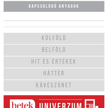
KAPCSOLÓDÓ ANYAGOK
KÜLFÖLD
BELFÖLD
HIT ÉS ÉRTÉKEK
HÁTTÉR
KÁVÉSZÜNET