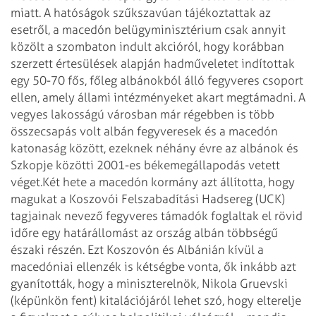
miatt. A hatóságok szűkszavúan tájékoztattak az
esetről, a macedón belügyminisztérium csak annyit
közölt a szombaton indult akcióról, hogy korábban
szerzett értesülések alapján hadműveletet indítottak
egy 50-70 fős, főleg albánokból álló fegyveres csoport
ellen, amely állami intézményeket akart megtámadni. A
vegyes lakosságú városban már régebben is több
összecsapás volt albán fegyveresek és a macedón
katonaság között, ezeknek néhány évre az albánok és
Szkopje közötti 2001-es békemegállapodás vetett
véget.
Két hete a macedón kormány azt állította, hogy
magukat a Koszovói Felszabadítási Hadsereg (UCK)
tagjainak nevező fegyveres támadók foglaltak el rövid
időre egy határállomást az ország albán többségű
északi részén. Ezt Koszovón és Albánián kívül a
macedóniai ellenzék is kétségbe vonta, ők inkább azt
gyanították, hogy a miniszterelnök, Nikola Gruevski
(képünkön fent) kitalációjáról lehet szó, hogy elterelje