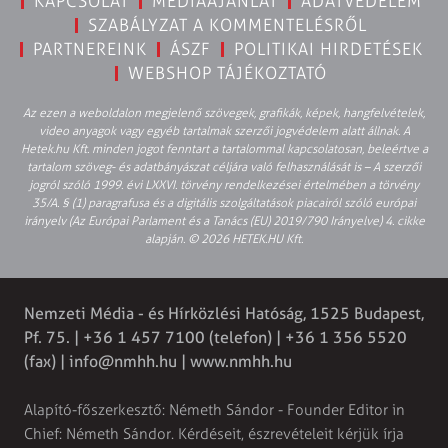
KAPCSOLAT
MÉDIAAJÁNLAT
ADATVÉDELEM
SZABÁLYZAT A KOMMENTELÉSRŐL
PARTNEREINK
ÁSZF
POLITIKAI HIRDETÉSEK
WEBSHOP TÁJÉKOZTATÓ
Az ezen a weboldalon megjelenő szövegek, grafikák, képek, hangfelvételek,
video anyagok vagy egyéb tartalmak szerzői jogvédelem alatt állnak. A
Hetek.hu Kft. minden jogot fenntart a tartalommal kapcsolatosan, beleértve a
tartalom szöveg- és adatbányászat céljára való felhasználását is – A szerzői
jogról szóló 1999. évi LXXVI. törvény rendelkezései értelmében a törvény
35/A. § (1) paragrafusa és a digitális szolgáltatások piacairól szóló európai
irányelv (Az Európai Parlament és a Tanács (EU) 2019/790 Irányelve) 4. cikke
alapján. © 2026 HETEK.HU Kft.
Nemzeti Média - és Hírközlési Hatóság, 1525 Budapest,
Pf. 75. | +36 1 457 7100 (telefon) | +36 1 356 5520
(fax) |
info@nmhh.hu
| www.nmhh.hu
Alapító-főszerkesztő: Németh Sándor - Founder Editor in
Chief: Németh Sándor. Kérdéseit, észrevételeit kérjük írja