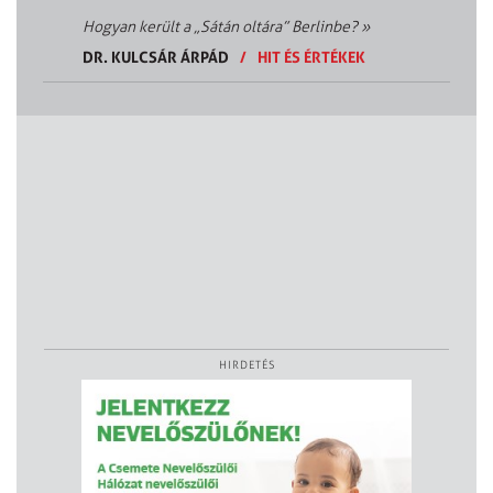
Hogyan került a „Sátán oltára” Berlinbe?
»
DR. KULCSÁR ÁRPÁD
/
HIT ÉS ÉRTÉKEK
HIRDETÉS