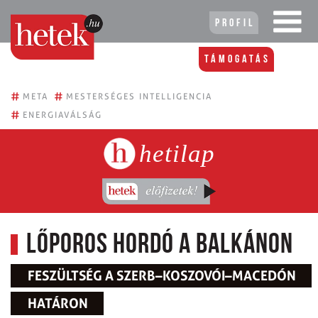
Profil
Támogatás
#
#
META
MESTERSÉGES INTELLIGENCIA
#
ENERGIAVÁLSÁG
hetilap
Lőporos hordó a Balkánon
FESZÜLTSÉG A SZERB–KOSZOVÓI–MACEDÓN
HATÁRON