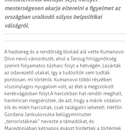
mesterségesen akarja elterelni a figyelmet az
országban uralkodó súlyos belpolitikai
válságról.
A hadsereg és a rendőrség blokád alá vette Kumanovo
Divo nevű városrészét, ahol a Tanjug hírügynökség
szerint folyamatos tűzharc folyt a hétvégén. Lezárták
az odavezető utakat, így a tudósítók sem tudták
pontosan, mi történik. Kumanovo többi részében
viszonylagos nyugalom volt, az élet a megszokott
kerékvágásban folyt.
A harcokban hat rendőr meghalt,
harmincan megsérültek, de azt, hogy a másik oldalon
kik és miért harcoltak, csak találgatni lehetett. Hétfőn
Gordana Jankulovszka belügyminiszter
„terroristáknak” nevezte a támadókat, és
Macedóniában kétnapos gyászt hirdettek a történtek