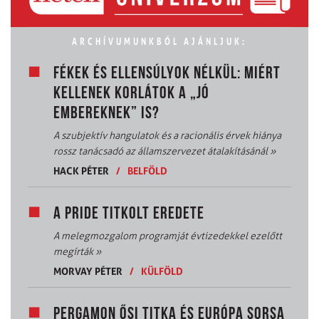
ARCHÍVUMUNKBÓL AJÁNLJUK:
FÉKEK ÉS ELLENSÚLYOK NÉLKÜL: MIÉRT
KELLENEK KORLÁTOK A „JÓ
EMBEREKNEK” IS?
A szubjektív hangulatok és a racionális érvek hiánya
rossz tanácsadó az államszervezet átalakításánál
»
HACK PÉTER
/
BELFÖLD
A PRIDE TITKOLT EREDETE
A melegmozgalom programját évtizedekkel ezelőtt
megírták
»
MORVAY PÉTER
/
KÜLFÖLD
PERGAMON ŐSI TITKA ÉS EURÓPA SORSA