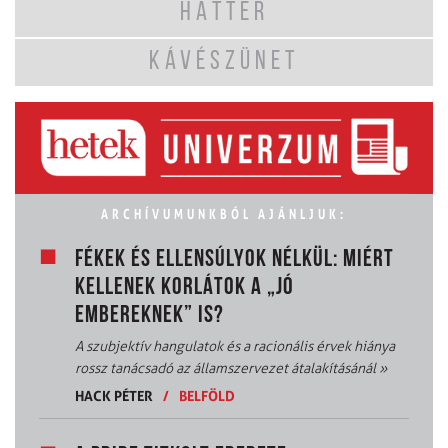
HÁTTÉR
KÁVÉSZÜNET
ARCHÍVUMUNKBÓL AJÁNLJUK:
FÉKEK ÉS ELLENSÚLYOK NÉLKÜL: MIÉRT
KELLENEK KORLÁTOK A „JÓ
EMBEREKNEK” IS?
A szubjektív hangulatok és a racionális érvek hiánya
rossz tanácsadó az államszervezet átalakításánál
»
HACK PÉTER
/
BELFÖLD