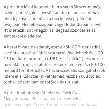
A prostitúcióval kapcsolatban szakértők szerint még
azok az országok is becsült adatokra támaszkodnak,
ahol legálisnak minősül a tevékenység, például
Svájcban, Németországban vagy Hollandiában, mivel
itt is létezik, sőt virágzik az illegális szexipar és az
emberkereskedelem.
A hazai hivatalos adatok, azaz a KSH GDP-statisztikái
szerint a prostitúcióból származó jövedelmek évi 120-
130 milliárd forintot (a GDP 0,5 százalékát) tesznek ki
hazánkban, míg a kábítószer-kereskedelem évi 80-100
milliárd forintos üzlet. A hazai szexuális szolgáltatások
kliensei a KSH szerint kétharmad részben külföldiek,
többek között kamionsofőrök és turisták.
A prostituáltak számát tekintve évek óta a
Magyarországi Prostituáltak Érdekvédelmi
Szövetségének 15 ezer fős becslése a mérvadó, ezt