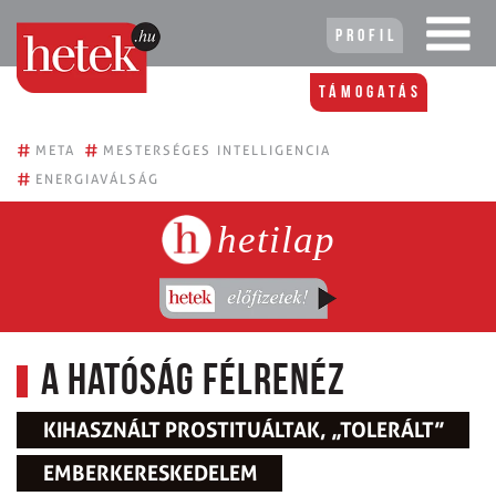
Profil
Támogatás
#
#
META
MESTERSÉGES INTELLIGENCIA
#
ENERGIAVÁLSÁG
hetilap
A hatóság félrenéz
KIHASZNÁLT PROSTITUÁLTAK, „TOLERÁLT”
EMBERKERESKEDELEM