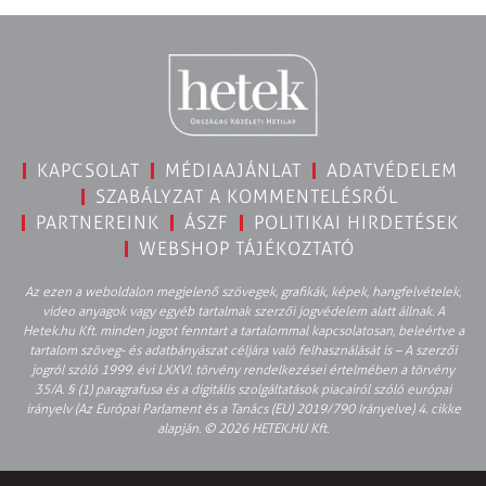
KAPCSOLAT
MÉDIAAJÁNLAT
ADATVÉDELEM
SZABÁLYZAT A KOMMENTELÉSRŐL
PARTNEREINK
ÁSZF
POLITIKAI HIRDETÉSEK
WEBSHOP TÁJÉKOZTATÓ
Az ezen a weboldalon megjelenő szövegek, grafikák, képek, hangfelvételek,
video anyagok vagy egyéb tartalmak szerzői jogvédelem alatt állnak. A
Hetek.hu Kft. minden jogot fenntart a tartalommal kapcsolatosan, beleértve a
tartalom szöveg- és adatbányászat céljára való felhasználását is – A szerzői
jogról szóló 1999. évi LXXVI. törvény rendelkezései értelmében a törvény
35/A. § (1) paragrafusa és a digitális szolgáltatások piacairól szóló európai
irányelv (Az Európai Parlament és a Tanács (EU) 2019/790 Irányelve) 4. cikke
alapján. © 2026 HETEK.HU Kft.