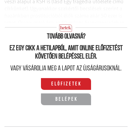
veszi alapul a KSH is (lásd Egy tragédia utóélete című
cikkünket). Ugyanakkor szakértői becslések szerint a
hazánkban prostitúcióból élők száma akár 50 ezer is
lehet. Összevetésként: az 50 milliós Franciaországban
20 ezerre teszik az ottani „szexmunkások” számát.
Tovább olvasná?
Ez egy cikk a hetilapból, amit online előfizetést
követően belépéssel elér.
Vagy vásárolja meg a lapot az újságárusoknál.
Előfizetek
Belépek