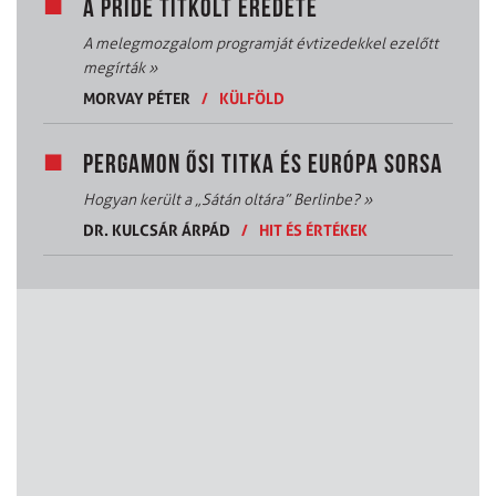
A PRIDE TITKOLT EREDETE
A melegmozgalom programját évtizedekkel ezelőtt
megírták
»
MORVAY PÉTER
/
KÜLFÖLD
PERGAMON ŐSI TITKA ÉS EURÓPA SORSA
Hogyan került a „Sátán oltára” Berlinbe?
»
DR. KULCSÁR ÁRPÁD
/
HIT ÉS ÉRTÉKEK