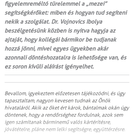
figyelemreméltó türelemmel a „mezei”
segítségkérőket: miben és hogyan tud segíteni
nekik a szolgálat. Dr. Vojnovics Ibolya
beszélgetésünk közben is nyitva hagyja az
ajtaját, hogy kollégái bármikor be tudjanak
hozzá jönni, mivel egyes ügyekben akár
azonnali döntéshozatalra is lehetősége van, és
ez soron kívüli aláírást igényelhet.
Bevallom, igyekeztem előzetesen tájékozódni, és úgy
tapasztaltam, nagyon kevesen tudnak az Önök
hivataláról. Akik az őket ért károk, bántalmak okán úgy
döntenek, hogy a rendőrséghez fordulnak, azok sem
igen számítanak bárminemű valós kártérítésre,
jóvátételre, pláne nem lelki segítségre, együttérzésre.