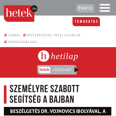
Profil
Támogatás
#
#
IZRAEL
MESTERSÉGES INTELLIGENCIA
#
ENERGIAVÁLSÁG
hetilap
Személyre szabott
segítség a bajban
BESZÉLGETÉS DR. VOJNOVICS IBOLYÁVAL, A