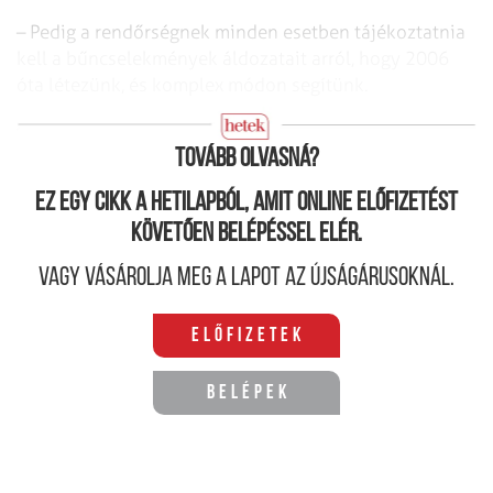
– Pedig a rendőrségnek minden esetben tájékoztatnia
kell a bűncselekmények áldozatait arról, hogy 2006
óta létezünk, és komplex módon segítünk.
Mit jelent pontosan ez a komplex segítség?
Tovább olvasná?
Ez egy cikk a hetilapból, amit online előfizetést
követően belépéssel elér.
Vagy vásárolja meg a lapot az újságárusoknál.
Előfizetek
Belépek