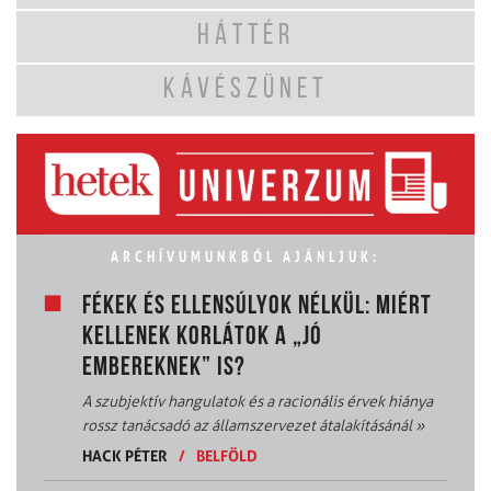
HÁTTÉR
KÁVÉSZÜNET
ARCHÍVUMUNKBÓL AJÁNLJUK:
FÉKEK ÉS ELLENSÚLYOK NÉLKÜL: MIÉRT
KELLENEK KORLÁTOK A „JÓ
EMBEREKNEK” IS?
A szubjektív hangulatok és a racionális érvek hiánya
rossz tanácsadó az államszervezet átalakításánál
»
HACK PÉTER
/
BELFÖLD