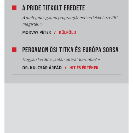
A PRIDE TITKOLT EREDETE
A melegmozgalom programját évtizedekkel ezelőtt
megírták
»
MORVAY PÉTER
/
KÜLFÖLD
PERGAMON ŐSI TITKA ÉS EURÓPA SORSA
Hogyan került a „Sátán oltára” Berlinbe?
»
DR. KULCSÁR ÁRPÁD
/
HIT ÉS ÉRTÉKEK