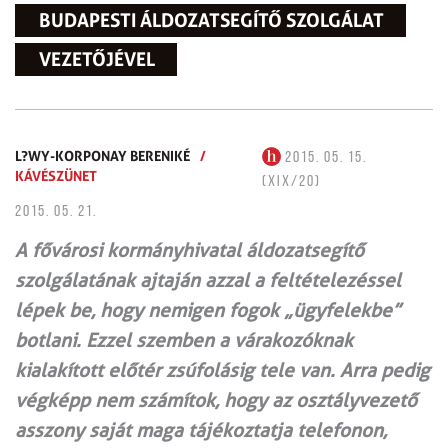
BUDAPESTI ÁLDOZATSEGÍTŐ SZOLGÁLAT
VEZETŐJÉVEL
L?WY-KORPONAY BERENIKÉ
/
2015. 05. 15.
KÁVÉSZÜNET
(XIX/20)
2015. 05. 21.
A fővárosi kormányhivatal áldozatsegítő
szolgálatának ajtaján azzal a feltételezéssel
lépek be, hogy nemigen fogok „ügyfelekbe”
botlani. Ezzel szemben a várakozóknak
kialakított előtér zsúfolásig tele van. Arra pedig
végképp nem számítok, hogy az osztályvezető
asszony saját maga tájékoztatja telefonon,