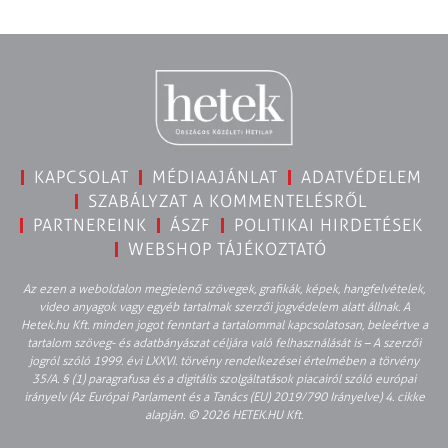
KAPCSOLAT
MÉDIAAJÁNLAT
ADATVÉDELEM
SZABÁLYZAT A KOMMENTELÉSRŐL
PARTNEREINK
ÁSZF
POLITIKAI HIRDETÉSEK
WEBSHOP TÁJÉKOZTATÓ
Az ezen a weboldalon megjelenő szövegek, grafikák, képek, hangfelvételek,
video anyagok vagy egyéb tartalmak szerzői jogvédelem alatt állnak. A
Hetek.hu Kft. minden jogot fenntart a tartalommal kapcsolatosan, beleértve a
tartalom szöveg- és adatbányászat céljára való felhasználását is – A szerzői
jogról szóló 1999. évi LXXVI. törvény rendelkezései értelmében a törvény
35/A. § (1) paragrafusa és a digitális szolgáltatások piacairól szóló európai
irányelv (Az Európai Parlament és a Tanács (EU) 2019/790 Irányelve) 4. cikke
alapján. © 2026 HETEK.HU Kft.