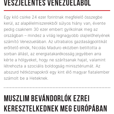
VÉSZJELENTÉS VENEZUELÁBÓL
Egy kiló csirke 24 ezer forintnak megfelelő összegbe
kerül, az alapélelmiszerekből súlyos hiány van, évente
pedig csaknem 30 ezer embert gyilkolnak meg az
országban – mindez a világ legnagyobb olajlelőhelyének
számító Venezuelában. Az ultrabalos gazdaságpolitikát
erőltető elnök, Nicolás Maduro eközben betiltotta a
sorban állást, az energiatakarékosság jegyében arra
kérte a hölgyeket, hogy ne szárítsanak hajat, valamint
létrehozta a szociális boldogság minisztériumát. Az
abszurd hétköznapokról egy kint élő magyar fiatalember
számolt be a Heteknek.
MUSZLIM BEVÁNDORLÓK EZREI
KERESZTELKEDNEK MEG EURÓPÁBAN