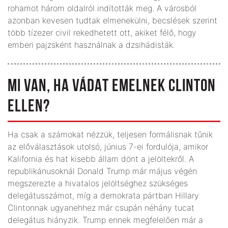
rohamot három oldalról indították meg. A városból
azonban kevesen tudtak elmenekülni, becslések szerint
több tíz­ezer civil rekedhetett ott, akiket félő, hogy
emberi pajzsként használnak a dzsihádisták.
MI VAN, HA VÁDAT EMELNEK CLINTON
ELLEN?
Ha csak a számokat nézzük, teljesen formálisnak tűnik
az előválasztások utolsó, június 7-ei fordulója, amikor
Kalifornia és hat kisebb állam dönt a jelöltekről. A
republikánusoknál Donald Trump már május végén
megszerezte a hivatalos jelöltséghez szükséges
delegátusszámot, míg a demokrata pártban Hillary
Clintonnak ugyanehhez már csupán néhány tucat
delegátus hiányzik. Trump ennek megfelelően már a