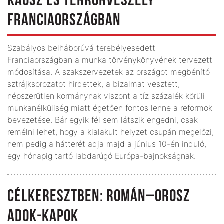
KÁOSZ ÉS TERRORVESZÉLY
FRANCIAORSZÁGBAN
Szabályos belháborúvá terebélyesedett
Franciaországban a munka törvénykönyvének tervezett
módosítása. A szakszervezetek az országot megbénító
sztrájksorozatot hirdettek, a bizalmat vesztett,
népszerűtlen kormánynak viszont a tíz százalék körüli
munkanélküliség miatt égetően fontos lenne a reformok
bevezetése. Bár egyik fél sem látszik engedni, csak
remélni lehet, hogy a kialakult helyzet csupán megelőzi,
nem pedig a hátterét adja majd a június 10-én induló,
egy hónapig tartó labdarúgó Európa-bajnokságnak.
CÉLKERESZTBEN: ROMÁN–OROSZ
ADOK-KAPOK