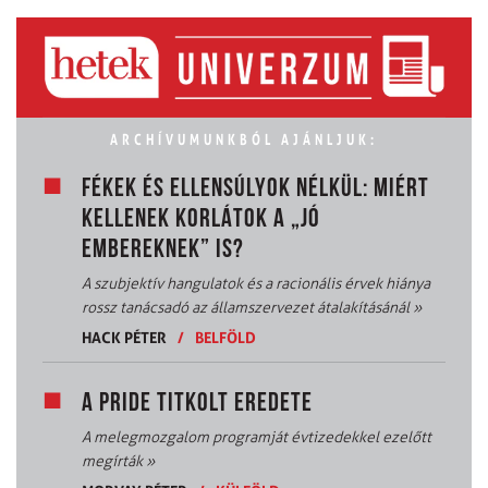
ARCHÍVUMUNKBÓL AJÁNLJUK:
FÉKEK ÉS ELLENSÚLYOK NÉLKÜL: MIÉRT
KELLENEK KORLÁTOK A „JÓ
EMBEREKNEK” IS?
A szubjektív hangulatok és a racionális érvek hiánya
rossz tanácsadó az államszervezet átalakításánál
»
HACK PÉTER
/
BELFÖLD
A PRIDE TITKOLT EREDETE
A melegmozgalom programját évtizedekkel ezelőtt
megírták
»