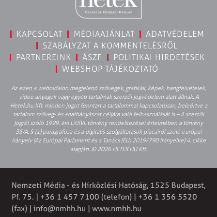
KAPCSOLAT
MÉDIAAJÁNLAT
ADATVÉDELEM
SZABÁLYZAT A KOMMENTELÉSRŐL
PARTNEREINK
ÁSZF
POLITIKAI HIRDETÉSEK
WEBSHOP TÁJÉKOZTATÓ
Az ezen a weboldalon megjelenő szövegek, grafikák, képek, hangfelvételek,
video anyagok vagy egyéb tartalmak szerzői jogvédelem alatt állnak. A
Hetek.hu Kft. minden jogot fenntart a tartalommal kapcsolatosan, beleértve a
tartalom szöveg- és adatbányászat céljára való felhasználását is – A szerzői
jogról szóló 1999. évi LXXVI. törvény rendelkezései értelmében a törvény
35/A. § (1) paragrafusa és a digitális szolgáltatások piacairól szóló európai
irányelv (Az Európai Parlament és a Tanács (EU) 2019/790 Irányelve) 4. cikke
alapján. © 2026 HETEK.HU Kft.
Nemzeti Média - és Hírközlési Hatóság, 1525 Budapest,
Pf. 75. | +36 1 457 7100 (telefon) | +36 1 356 5520
(fax) |
info@nmhh.hu
| www.nmhh.hu