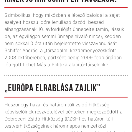
Szimbolikus, hogy miközben a létező baloldal a saját
esélyeit hosszú időre lenullázó őszödi beszéd
elhangzásának 10. évfordulóját ünnepelte (amin, lássuk
be, az égvilágon semmi ünnepelnivaló nincs), kedden
nem sokkal 0 óra után bejelentette visszavonulását
Schiffer András, a „társadalmi kezdeményezésként”
2008 októberében, pártként pedig 2009 februárjában
létrejött Lehet Más a Politika alapító-társelnöke.
„EURÓPA ELRABLÁSA ZAJLIK”
Huszonegy hazai és határon túli zsidó hitközség
képviselőinek részvételével pénteken megkezdődött a
Debreceni Zsidó Hitközség (DZSH) és határon túli
testvérhitközségeinek háromnapos nemzetközi