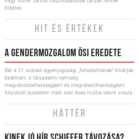
vagy Volner Jánost hasznosabbnak tartják Novák
Elődnél.
HIT ÉS ÉRTÉKEK
A GENDERMOZGALOM ŐSI EREDETE
Bár a 21. század egyenjogúsági „forradalmának” kívánják
beállítani, a társadalmi nemiség
megváltoztathatóságáért és megválaszthatóságáért
folytatott küzdelem több ezer éves múltra tekint vissza.
HÁTTÉR
KINEK JÓ HÍR SCHIFFER TÁVOZÁSA?