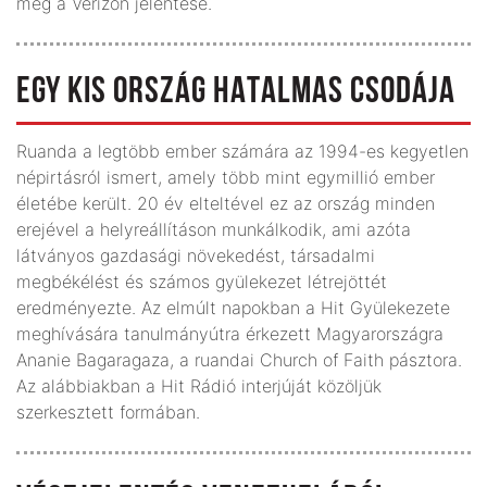
meg a Verizon jelentése.
EGY KIS ORSZÁG HATALMAS CSODÁJA
Ruanda a legtöbb ember számára az 1994-es kegyetlen
nép­irtásról ismert, amely több mint egymillió ember
életébe került. 20 év elteltével ez az ország minden
erejével a helyreállításon munkálkodik, ami azóta
látványos gazdasági növekedést, társadalmi
megbékélést és számos gyülekezet létrejöttét
eredményezte. Az elmúlt napokban a Hit Gyülekezete
meghívására tanulmányútra érkezett Magyarországra
Ananie Bagaragaza, a ruandai Church of Faith pásztora.
Az alábbiakban a Hit Rádió interjúját közöljük
szerkesztett formában.