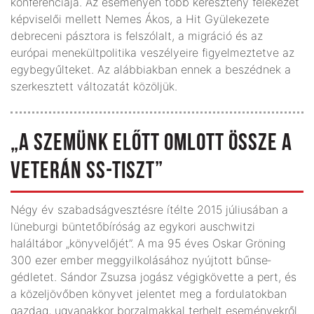
konferenciája. Az eseményen több keresztény felekezet
képviselői mellett Nemes Ákos, a Hit Gyülekezete
debreceni pásztora is felszólalt, a migráció és az
európai menekültpolitika veszélyeire figyelmeztetve az
egybegyűlteket. Az alábbiakban ennek a beszédnek a
szerkesztett változatát közöljük.
„A SZEMÜNK ELŐTT OMLOTT ÖSSZE A
VETERÁN SS-TISZT”
Négy év szabadságvesztésre ítélte 2015 júliusában a
lüneburgi büntetőbíróság az egykori auschwitzi
haláltábor „könyvelőjét”. A ma 95 éves Oskar Gröning
300 ezer ember meggyilkolásához nyújtott bűn­se­
gédletet. Sándor Zsuzsa jogász végigkövette a pert, és
a közeljövőben könyvet jelentet meg a fordulatokban
gazdag, ugyanakkor borzalmakkal terhelt eseményekről.