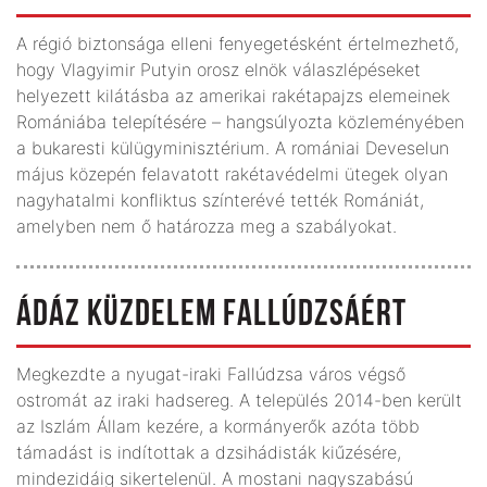
A régió biztonsága elleni fenyegetésként értelmezhető,
hogy Vlagyimir Putyin orosz elnök válaszlépéseket
helyezett kilátásba az amerikai rakétapajzs elemeinek
Romániába telepítésére – hangsúlyozta közleményében
a bukaresti külügyminisztérium. A romániai Deveselun
május közepén felavatott rakétavédelmi ütegek olyan
nagyhatalmi konfliktus színterévé tették Romániát,
amelyben nem ő határozza meg a szabályokat.
ÁDÁZ KÜZDELEM FALLÚDZSÁÉRT
Megkezdte a nyugat-iraki Fallúdzsa város végső
ostromát az iraki hadsereg. A település 2014-ben került
az Iszlám Állam kezére, a kormányerők azóta több
támadást is indítottak a dzsihádisták kiűzésére,
mindezidáig sikertelenül. A mostani nagyszabású