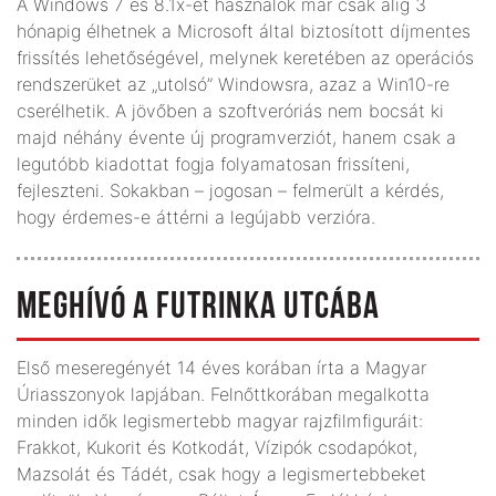
A Windows 7 és 8.1x-et használók már csak alig 3
hónapig élhetnek a Microsoft által biztosított díjmentes
frissítés lehetőségével, melynek keretében az operációs
rendszerüket az „utolsó” Windowsra, azaz a Win10-re
cserélhetik. A jövőben a szoftveróriás nem bocsát ki
majd néhány évente új programverziót, hanem csak a
legutóbb kiadottat fogja folyamatosan frissíteni,
fejleszteni. Sokakban – jogosan – felmerült a kérdés,
hogy érdemes-e áttérni a legújabb verzióra.
MEGHÍVÓ A FUTRINKA UTCÁBA
Első meseregényét 14 éves korában írta a Magyar
Úriasszonyok lapjában. Felnőttkorában megalkotta
minden idők legismertebb magyar rajzfilmfiguráit:
Frakkot, Kukorit és Kotkodát, Vízipók csodapókot,
Mazsolát és Tádét, csak hogy a legismertebbeket