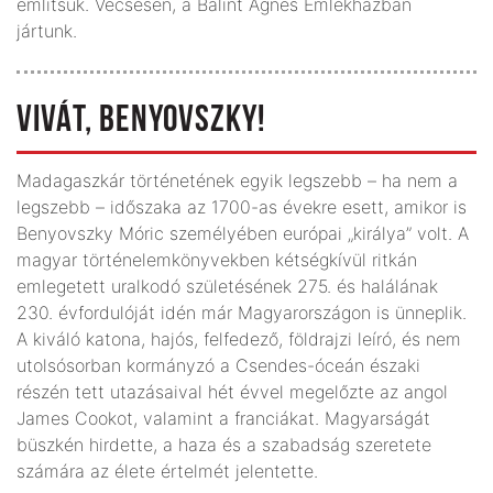
említsük. Vecsésen, a Bálint Ágnes Emlékházban
jártunk.
VIVÁT, BENYOVSZKY!
Madagaszkár történetének egyik legszebb – ha nem a
legszebb – időszaka az 1700-as évekre esett, amikor is
Benyovszky Móric személyében európai „királya” volt. A
magyar történelemkönyvekben kétségkívül ritkán
emlegetett uralkodó születésének 275. és halálának
230. évfordulóját idén már Magyarországon is ünneplik.
A kiváló katona, hajós, felfedező, földrajzi leíró, és nem
utolsósorban kormányzó a Csendes-óceán északi
részén tett utazásaival hét évvel megelőzte az angol
James Cookot, valamint a franciákat. Magyarságát
büszkén hirdette, a haza és a szabadság szeretete
számára az élete értelmét jelentette.