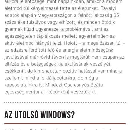
akkora jelentősége, mint napjainkban, amikor a modern
életmód túl kényelmessé tette az életünket. Tavalyi
adatok alapján Magyarországon a felnőtt lakosság 65
százaléka túlsúlyos vagy elhízott, és minden ötödik
gyermek küzd ugyanezzel a problémával, ami az
egészségtelen táplálkozás mellett egyértelműen az
aktív életmód hiányát jelzi. Holott – a megelőzésen túl –
az edzésre fordított idő és energia életminőségünk
javulásával már rövid távon is megtérül: nem csupán az
elhízás és a betegségek kialakulásának veszélyét
csökkenti, de kimondottan pozitív hatással van mind a
szellemi, mind a lelkiállapotunkra, de még a
kapcsolatainkra is. Mindezt Cseresnyés Beáta
egészségmentorral (képünkön) veséztük ki.
AZ UTOLSÓ WINDOWS?