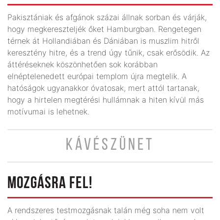
Pakisztániak és afgánok százai állnak sorban és várják,
hogy megkereszteljék őket Hamburgban. Rengetegen
térnek át Hollandiában és Dániában is muszlim hitről
keresztény hitre, és a trend úgy tűnik, csak erősödik. Az
áttéréseknek köszönhetően sok korábban
elnéptelenedett európai templom újra megtelik. A
hatóságok ugyanakkor óvatosak, mert attól tartanak,
hogy a hirtelen megtérési hullámnak a hiten kívül más
motívumai is lehetnek.
KÁVÉSZÜNET
MOZGÁSRA FEL!
A rendszeres testmozgásnak talán még soha nem volt