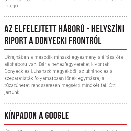
Interjú.
AZ ELFELEJTETT HÁBORÚ - HELYSZÍNI
RIPORT A DONYECKI FRONTRÓL
Ukrajnában a második minszki egyezmény aláírása óta
állóháború van. Bár a nehézfegyvereket kivonták
Donyeck és Luhanszk megyékből, az ukránok és a
szeparatisták folyamatosan lőnek egymásra, a
tűzszünetet rendszeresen megsérti mindkét fél. Ott
jártunk.
KÍNPADON A GOOGLE