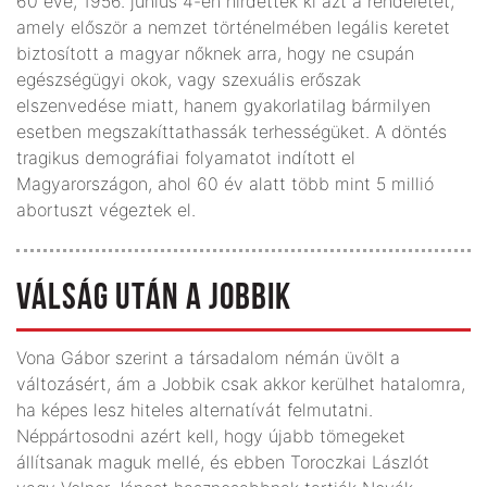
60 éve, 1956. június 4-én hirdették ki azt a rendeletet,
amely először a nemzet történelmében legális keretet
biztosított a magyar nőknek arra, hogy ne csupán
egészségügyi okok, vagy szexuális erőszak
elszenvedése miatt, hanem gyakorlatilag bármilyen
esetben megszakíttathassák terhességüket. A döntés
tragikus demográfiai folyamatot indított el
Magyarországon, ahol 60 év alatt több mint 5 millió
abortuszt végeztek el.
VÁLSÁG UTÁN A JOBBIK
Vona Gábor szerint a társadalom némán üvölt a
változásért, ám a Jobbik csak akkor kerülhet hatalomra,
ha képes lesz hiteles alternatívát felmutatni.
Néppártosodni azért kell, hogy újabb tömegeket
állítsanak maguk mellé, és ebben Toroczkai Lászlót