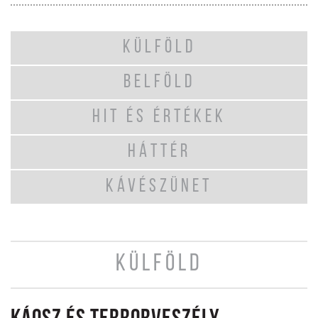
KÜLFÖLD
BELFÖLD
HIT ÉS ÉRTÉKEK
HÁTTÉR
KÁVÉSZÜNET
KÜLFÖLD