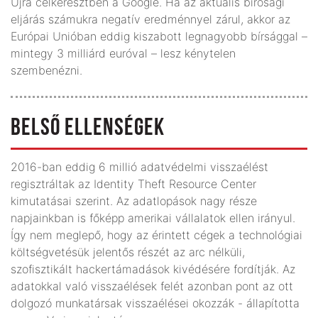
Újra célkeresztben a Google. Ha az aktuális bírósági
eljárás számukra negatív eredménnyel zárul, akkor az
Európai Unióban eddig kiszabott legnagyobb bírsággal –
mintegy 3 milliárd euróval – lesz kénytelen
szembenézni.
BELSŐ ELLENSÉGEK
2016-ban eddig 6 millió adatvédelmi visszaélést
regisztráltak az Identity Theft Resource Center
kimutatásai szerint. Az adatlopások nagy része
napjainkban is főképp amerikai vállalatok ellen irányul.
Így nem meglepő, hogy az érintett cégek a technológiai
költségvetésük jelentős részét az arc nélküli,
szofisztikált hackertámadások kivédésére fordítják. Az
adatokkal való visszaélések felét azonban pont az ott
dolgozó munkatársak visszaélései okozzák - állapította