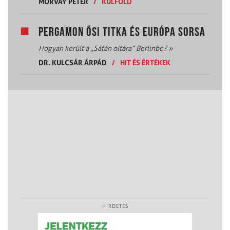
MORVAY PÉTER
/
KÜLFÖLD
PERGAMON ŐSI TITKA ÉS EURÓPA SORSA
Hogyan került a „Sátán oltára” Berlinbe?
»
DR. KULCSÁR ÁRPÁD
/
HIT ÉS ÉRTÉKEK
HIRDETÉS