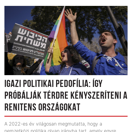
IGAZI POLITIKAI PEDOFÍLIA: ÍGY
PRÓBÁLJÁK TÉRDRE KÉNYSZERÍTENI A
RENITENS ORSZÁGOKAT
A 2022-es év világosan megmutatta, hogy a
nemzetközi politika olyan irányba tart, amely egyre