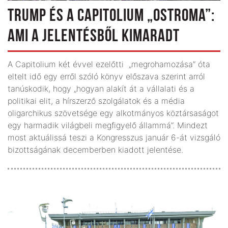
TRUMP ÉS A CAPITOLIUM „OSTROMA”:
AMI A JELENTÉSBŐL KIMARADT
A Capitolium két évvel ezelőtti „megrohamozása” óta
eltelt idő egy erről szóló könyv előszava szerint arról
tanúskodik, hogy „hogyan alakít át a vállalati és a
politikai elit, a hírszerző szolgálatok és a média
oligarchikus szövetsége egy alkotmányos köztársaságot
egy harmadik világbeli megfigyelő állammá”. Mindezt
most aktuálissá teszi a Kongresszus január 6-át vizsgáló
bizottságának decemberben kiadott jelentése.