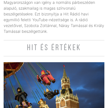
Magyarországon van igény a normális párbeszéden
alapuló, szakmailag is magas színvonalú
beszélgetésekre. Ezt bizonyítja a Hit Rádió havi
egymillió feletti YouTube-nézettsége is. A rádió
vezetőivel, Szobota Zoltánnal, Náray Tamással és Király
Tamással beszélgettünk.
HIT ÉS ÉRTÉKEK