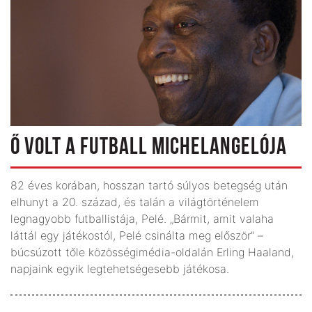
Ő VOLT A FUTBALL MICHELANGELÓJA
82 éves korában, hosszan tartó súlyos betegség után
elhunyt a 20. század, és talán a világtörténelem
legnagyobb futballistája, Pelé. „Bármit, amit valaha
láttál egy játékostól, Pelé csinálta meg először” –
búcsúzott tőle közösségimédia-oldalán Erling Haaland,
napjaink egyik legtehet­ségesebb játékosa.