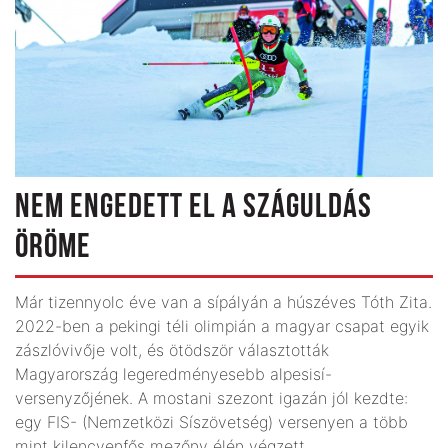
NEM ENGEDETT EL A SZÁGULDÁS
ÖRÖME
Már tizennyolc éve van a sípályán a húszéves Tóth Zita.
2022-ben a pekingi téli olimpián a magyar csapat egyik
zászlóvivője volt, és ötödször választották
Magyarország legeredményesebb alpesisí-
versenyzőjének. A mostani szezont igazán jól kezdte:
egy FIS- (Nemzetközi Síszövetség) versenyen a több
mint kilencvenfős mezőny élén végzett.