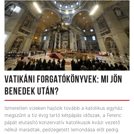
VATIKÁNI FORGATÓKÖNYVEK: MI JÖN
BENEDEK UTÁN?
Ismeretlen vizeken hajózik tovább a katolikus egyház:
megszűnt a tíz évig tartó kétpápás időszak, a Ferenc
pápát elutasító konzervatív katolikusok kvázi vezető
nélkül maradtak, pedzegetett lemondása elől pedig