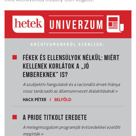
ARCHÍVUMUNKBÓL AJÁNLJUK:
FÉKEK ÉS ELLENSÚLYOK NÉLKÜL: MIÉRT
KELLENEK KORLÁTOK A „JÓ
EMBEREKNEK” IS?
A szubjektív hangulatok és a racionális érvek hiánya
rossz tanácsadó az államszervezet átalakításánál
»
HACK PÉTER
/
BELFÖLD
A PRIDE TITKOLT EREDETE
A melegmozgalom programját évtizedekkel ezelőtt
megírták
»