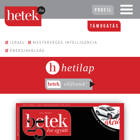
Profil
Támogatás
#
#
IZRAEL
MESTERSÉGES INTELLIGENCIA
#
ENERGIAVÁLSÁG
hetilap