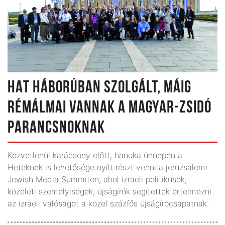
HAT HÁBORÚBAN SZOLGÁLT, MÁIG
RÉMÁLMAI VANNAK A MAGYAR-ZSIDÓ
PARANCSNOKNAK
Közvetlenül karácsony előtt, hanuka ünnepén a
Heteknek is lehetősége nyílt részt venni a jeruzsálemi
Jewish Media Summiton, ahol izraeli politikusok,
közéleti személyiségek, újság­írók segítettek értelmezni
az izraeli valóságot a közel százfős újságíró­csapatnak.