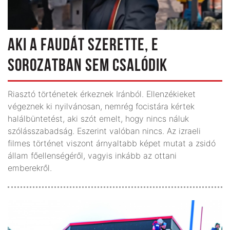
AKI A FAUDÁT SZERETTE, E
SOROZATBAN SEM CSALÓDIK
Riasztó történetek érkeznek Iránból. Ellenzékieket
végeznek ki nyilvánosan, nemrég focistára kértek
halálbüntetést, aki szót emelt, hogy nincs náluk
szólásszabadság. Eszerint valóban nincs. Az izraeli
filmes történet viszont árnyaltabb képet mutat a zsidó
állam főellenségéről, vagyis inkább az ottani
emberekről.