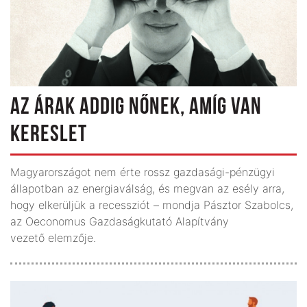
AZ ÁRAK ADDIG NŐNEK, AMÍG VAN
KERESLET
Magyarországot nem érte rossz gazdasági-pénzügyi
állapotban az energiaválság, és megvan az esély arra,
hogy elkerüljük a recessziót – mondja Pásztor Szabolcs,
az Oeconomus Gazdaságkutató Alapítvány
vezető elemzője.