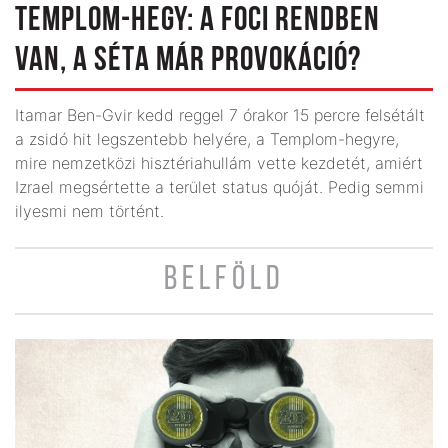
TEMPLOM-HEGY: A FOCI RENDBEN
VAN, A SÉTA MÁR PROVOKÁCIÓ?
Itamar Ben-Gvir kedd reggel 7 órakor 15 percre felsétált
a zsidó hit legszentebb he­lyére, a Templom-hegyre,
mire nemzetközi hisztériahullám vette kezdetét, amiért
Izrael megsértette a terület status quóját. Pedig semmi
ilyesmi nem történt.
BELFÖLD