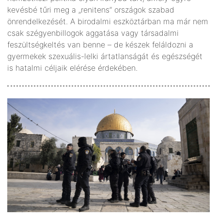
kevésbé tűri meg a „renitens” országok szabad
önrendelkezését. A birodalmi eszköztárban ma már nem
csak szégyenbillogok aggatása vagy társadalmi
feszültségkeltés van benne – de készek feláldozni a
gyermekek szexuális-lelki ártatlanságát és egészségét
is hatalmi céljaik elérése érdekében.