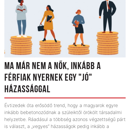
MA MÁR NEM A NŐK, INKÁBB A
FÉRFIAK NYERNEK EGY "JÓ"
HÁZASSÁGGAL
Évtizedek óta erősödő trend, hogy a magyarok egyre
inkább bebetonozódnak a szüleiktől örökölt társadalmi
helyzetbe. Ráadásul a többség azonos végzettségű párt
is választ, a „vegyes” házasságok pedig inkább a