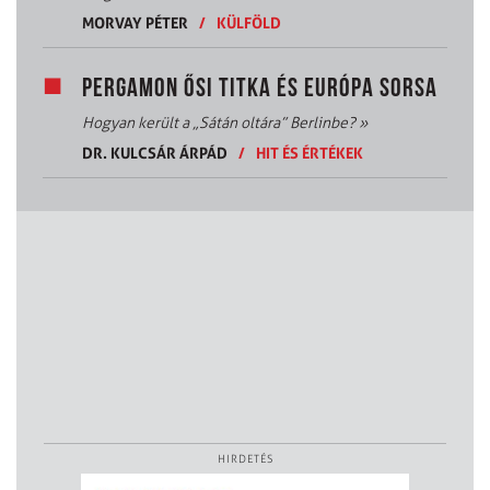
MORVAY PÉTER
/
KÜLFÖLD
PERGAMON ŐSI TITKA ÉS EURÓPA SORSA
Hogyan került a „Sátán oltára” Berlinbe?
»
DR. KULCSÁR ÁRPÁD
/
HIT ÉS ÉRTÉKEK
HIRDETÉS