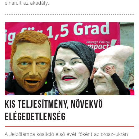
elhárult az akadály.
KIS TELJESÍTMÉNY, NÖVEKVŐ
ELÉGEDETLENSÉG
A Jelzőlámpa koalíció első évét főként az orosz–ukrán