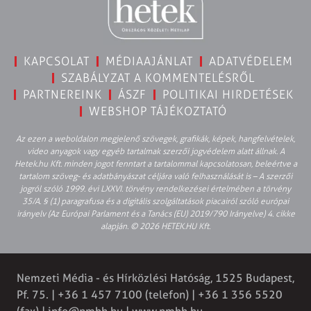
KAPCSOLAT
MÉDIAAJÁNLAT
ADATVÉDELEM
SZABÁLYZAT A KOMMENTELÉSRŐL
PARTNEREINK
ÁSZF
POLITIKAI HIRDETÉSEK
WEBSHOP TÁJÉKOZTATÓ
Az ezen a weboldalon megjelenő szövegek, grafikák, képek, hangfelvételek,
video anyagok vagy egyéb tartalmak szerzői jogvédelem alatt állnak. A
Hetek.hu Kft. minden jogot fenntart a tartalommal kapcsolatosan, beleértve a
tartalom szöveg- és adatbányászat céljára való felhasználását is – A szerzői
jogról szóló 1999. évi LXXVI. törvény rendelkezései értelmében a törvény
35/A. § (1) paragrafusa és a digitális szolgáltatások piacairól szóló európai
irányelv (Az Európai Parlament és a Tanács (EU) 2019/790 Irányelve) 4. cikke
alapján. © 2026 HETEK.HU Kft.
Nemzeti Média - és Hírközlési Hatóság, 1525 Budapest,
Pf. 75. | +36 1 457 7100 (telefon) | +36 1 356 5520