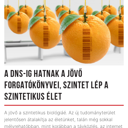
A DNS-IG HATNAK A JÖVŐ
FORGATÓKÖNYVEI, SZINTET LÉP A
SZINTETIKUS ÉLET
A jövő a szin­tetikus biológiáé. Az új tudomány­terület
jelentősen átalakítja az életünket, talán még sokkal
mélyrehatóbban, mint korábban a távközlés, az internet