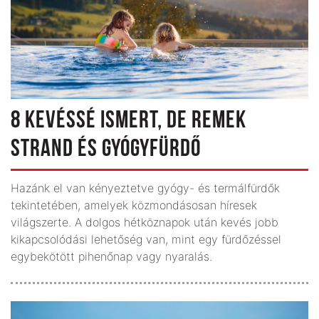
8 KEVÉSSÉ ISMERT, DE REMEK
STRAND ÉS GYÓGYFÜRDŐ
Hazánk el van kényeztetve gyógy- és termálfürdők
tekintetében, amelyek közmondásosan híresek
világszerte. A dolgos hétköznapok után kevés jobb
kikapcsolódási lehetőség van, mint egy fürdőzéssel
egybekötött pihenőnap vagy nyaralás.