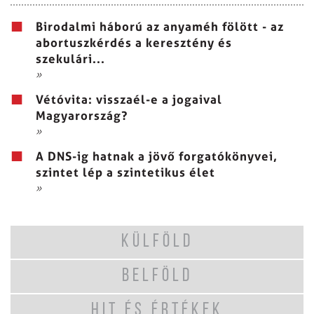
Birodalmi háború az anyaméh fölött - az
abortuszkérdés a keresztény és
szekulári...
»
Vétóvita: visszaél-e a jogaival
Magyarország?
»
A DNS-ig hatnak a jövő forgatókönyvei,
szintet lép a szintetikus élet
»
KÜLFÖLD
BELFÖLD
HIT ÉS ÉRTÉKEK