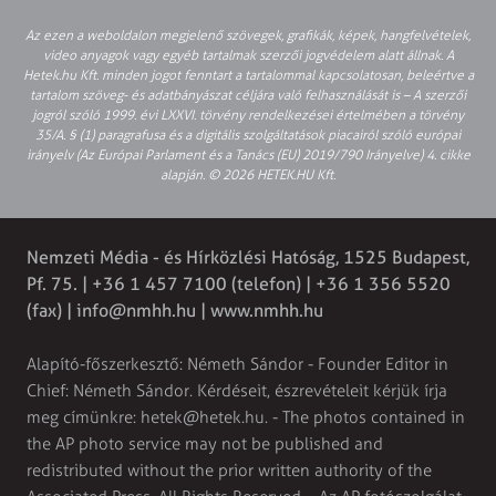
Az ezen a weboldalon megjelenő szövegek, grafikák, képek, hangfelvételek,
video anyagok vagy egyéb tartalmak szerzői jogvédelem alatt állnak. A
Hetek.hu Kft. minden jogot fenntart a tartalommal kapcsolatosan, beleértve a
tartalom szöveg- és adatbányászat céljára való felhasználását is – A szerzői
jogról szóló 1999. évi LXXVI. törvény rendelkezései értelmében a törvény
35/A. § (1) paragrafusa és a digitális szolgáltatások piacairól szóló európai
irányelv (Az Európai Parlament és a Tanács (EU) 2019/790 Irányelve) 4. cikke
alapján. © 2026 HETEK.HU Kft.
Nemzeti Média - és Hírközlési Hatóság, 1525 Budapest,
Pf. 75. | +36 1 457 7100 (telefon) | +36 1 356 5520
(fax) |
info@nmhh.hu
| www.nmhh.hu
Alapító-főszerkesztő: Németh Sándor - Founder Editor in
Chief: Németh Sándor. Kérdéseit, észrevételeit kérjük írja
meg címünkre:
hetek@hetek.hu
. - The photos contained in
the AP photo service may not be published and
redistributed without the prior written authority of the