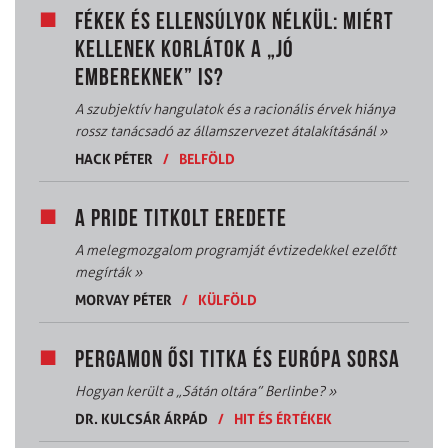
FÉKEK ÉS ELLENSÚLYOK NÉLKÜL: MIÉRT
KELLENEK KORLÁTOK A „JÓ
EMBEREKNEK” IS?
A szubjektív hangulatok és a racionális érvek hiánya
rossz tanácsadó az államszervezet átalakításánál
»
HACK PÉTER
/
BELFÖLD
A PRIDE TITKOLT EREDETE
A melegmozgalom programját évtizedekkel ezelőtt
megírták
»
MORVAY PÉTER
/
KÜLFÖLD
PERGAMON ŐSI TITKA ÉS EURÓPA SORSA
Hogyan került a „Sátán oltára” Berlinbe?
»
DR. KULCSÁR ÁRPÁD
/
HIT ÉS ÉRTÉKEK