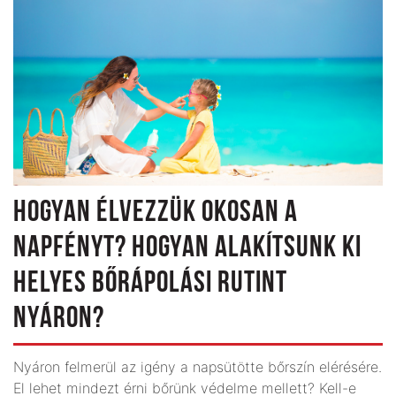
HOGYAN ÉLVEZZÜK OKOSAN A
NAPFÉNYT? HOGYAN ALAKÍTSUNK KI
HELYES BŐRÁPOLÁSI RUTINT
NYÁRON?
Nyáron felmerül az igény a napsütötte bőrszín elérésére.
El lehet mindezt érni bőrünk védelme mellett? Kell-e