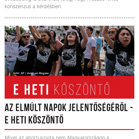
konszenzus a kérdésben.
AZ ELMÚLT NAPOK JELENTŐSÉGÉRŐL -
E HETI KÖSZÖNTŐ
Mivel az abortuszvita nem Magyarországon a