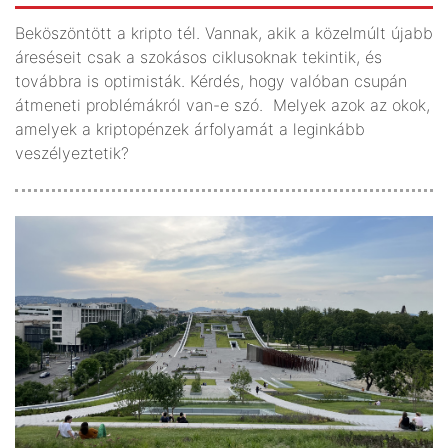
Beköszöntött a kripto tél. Vannak, akik a közelmúlt újabb
áreséseit csak a szokásos ciklusoknak tekintik, és
továbbra is optimisták. Kérdés, hogy valóban csupán
átmeneti problémákról van-e szó. Melyek azok az okok,
amelyek a kriptopénzek árfolyamát a leginkább
veszélyeztetik?