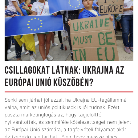
CSILLAGOKAT LÁTNAK: UKRAJNA AZ
EURÓPAI UNIÓ KÜSZÖBÉN?
Senki sem járhat jól azzal, ha Ukrajna EU-tagállammá
válna, amit az uniós politikusok is jól tudnak. Ezért
puszta marketingfogás az, hogy tagjelöltté
nyilvánították, és semmiféle kötelezettséget nem jelent
az Európai Unió számára; a tagfelvételi folyamat akár
évtizedekig is eltarthat, főleg, hogy messze nincs