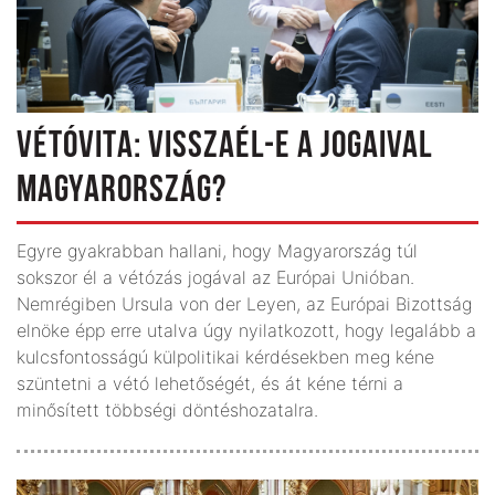
VÉTÓVITA: VISSZAÉL-E A JOGAIVAL
MAGYARORSZÁG?
Egyre gyakrabban hallani, hogy Magyarország túl
sokszor él a vétózás jogával az Európai Unióban.
Nemrégiben Ursula von der Leyen, az Európai Bizottság
elnöke épp erre utalva úgy nyilatkozott, hogy legalább a
kulcsfontosságú külpolitikai kérdésekben meg kéne
szüntetni a vétó lehetőségét, és át kéne térni a
minősített többségi döntéshozatalra.