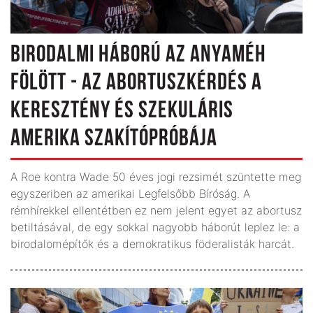
BIRODALMI HÁBORÚ AZ ANYAMÉH
FÖLÖTT - AZ ABORTUSZKÉRDÉS A
KERESZTÉNY ÉS SZEKULÁRIS
AMERIKA SZAKÍTÓPRÓBÁJA
A Roe kontra Wade 50 éves jogi rezsimét szüntette meg
egyszeriben az amerikai Legfelsőbb Bíróság. A
rémhírekkel ellentétben ez nem jelent egyet az abortusz
betiltásával, de egy sokkal nagyobb háborút leplez le: a
birodalomépítők és a demokratikus födera­listák harcát.