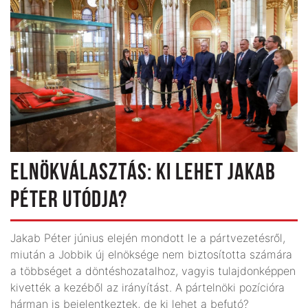
ELNÖKVÁLASZTÁS: KI LEHET JAKAB
PÉTER UTÓDJA?
Jakab Péter június elején mondott le a pártvezetésről,
miután a Jobbik új elnöksége nem biztosította számára
a többséget a döntéshozatalhoz, vagyis tulajdonképpen
kivették a kezéből az irányítást. A pártelnöki pozícióra
hárman is bejelentkeztek, de ki lehet a befutó?