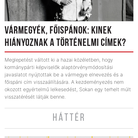
VÁRMEGYÉK, FŐISPÁNOK: KINEK
HIÁNYOZNAK A TÖRTÉNELMI CÍMEK?
Meglepetést váltott ki a hazai közéletben, hogy
kormánypárti képviselők alaptörvénymódosítási
javaslatot nyújtottak be a vármegye elnevezés és a
főispáni cím vissza­állítására. A kezdemé­nye­zés nem
okozott egyértelmű lelkesedést, Sokan egy terhelt múlt
visszatérését látják benne.
HÁTTÉR