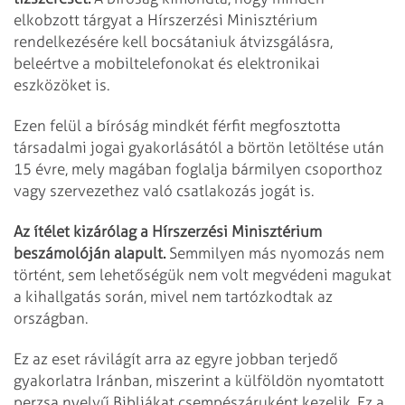
elkobzott tárgyat a Hírszerzési Minisztérium
rendelkezésére kell bocsátaniuk átvizsgálásra,
beleértve a mobiltelefonokat és elektronikai
eszközöket is.
Ezen felül a bíróság mindkét férfit megfosztotta
társadalmi jogai gyakorlásától a börtön letöltése után
15 évre, mely magában foglalja bármilyen csoporthoz
vagy szervezethez való csatlakozás jogát is.
Az ítélet kizárólag a Hírszerzési Minisztérium
beszámolóján alapult.
Semmilyen más nyomozás nem
történt, sem lehetőségük nem volt megvédeni magukat
a kihallgatás során, mivel nem tartózkodtak az
országban.
Ez az eset rávilágít arra az egyre jobban terjedő
gyakorlatra Iránban, miszerint a külföldön nyomtatott
perzsa nyelvű Bibliákat csempészáruként kezelik. Ez a