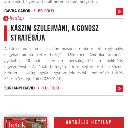
viselkedett. Ilyen volt múlt héten az iráni helyzet is.
GAVRA GÁBOR
/
BELFÖLD
hetilap
Kászim Szulejmáni, a gonosz
stratégája
A titokzatos katona, aki Irán második embere lett, regionális
nagyhatalommá tette hazáját. Miközben Amerika katonáit
gyilkolta, Obamát sikeresen becsalogatták a nukleáris
egyezménybe. Az általa befolyásolt terrorsejtek szerte a Közel-
Keleten a világ egyik legveszedelmesebb emberévé tették
Kászim Szulejmánit.(2020.01.10.)
SURJÁNYI DÁVID
/
KÜLFÖLD
Aktuális hetilap