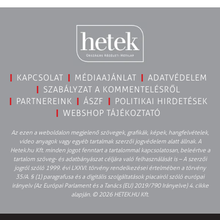
KAPCSOLAT
MÉDIAAJÁNLAT
ADATVÉDELEM
SZABÁLYZAT A KOMMENTELÉSRŐL
PARTNEREINK
ÁSZF
POLITIKAI HIRDETÉSEK
WEBSHOP TÁJÉKOZTATÓ
Az ezen a weboldalon megjelenő szövegek, grafikák, képek, hangfelvételek,
video anyagok vagy egyéb tartalmak szerzői jogvédelem alatt állnak. A
Hetek.hu Kft. minden jogot fenntart a tartalommal kapcsolatosan, beleértve a
tartalom szöveg- és adatbányászat céljára való felhasználását is – A szerzői
jogról szóló 1999. évi LXXVI. törvény rendelkezései értelmében a törvény
35/A. § (1) paragrafusa és a digitális szolgáltatások piacairól szóló európai
irányelv (Az Európai Parlament és a Tanács (EU) 2019/790 Irányelve) 4. cikke
alapján. © 2026 HETEK.HU Kft.