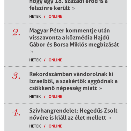
hogy egy 18. századi erőd is a
felszínre került
»
HETEK
/
ONLINE
2.
Magyar Péter kommentje után
visszavonta a közmédia Hajdú
Gábor és Borsa Miklós megbízását
»
HETEK
/
ONLINE
3.
Rekordszámban vándorolnak ki
Izraelből, a szakértők aggódnak a
csökkenő népesség miatt
»
HETEK
/
ONLINE
4.
Szívhangrendelet: Hegedűs Zsolt
nővére is kiáll az élet mellett
»
HETEK
/
ONLINE