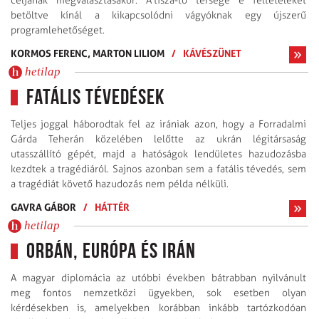
céljának megválasztásakor. A tisza-tó térsége e feltételeket
betöltve kínál a kikapcsolódni vágyóknak egy újszerű
programlehetőséget.
KORMOS FERENC,
MARTON LILIOM
/
KÁVÉSZÜNET
hetilap
Fatális tévedések
Teljes joggal háborodtak fel az irániak azon, hogy a Forradalmi
Gárda Teherán közelében lelőtte az ukrán légitársaság
utasszállító gépét, majd a hatóságok lendületes hazudozásba
kezdtek a tragédiáról. Sajnos azonban sem a fatális tévedés, sem
a tragédiát követő hazudozás nem példa nélküli.
GAVRA GÁBOR
/
HÁTTÉR
hetilap
Orbán, Európa és Irán
A magyar diplomácia az utóbbi években bátrabban nyilvánult
meg fontos nemzetközi ügyekben, sok esetben olyan
kérdésekben is, amelyekben korábban inkább tartózkodóan