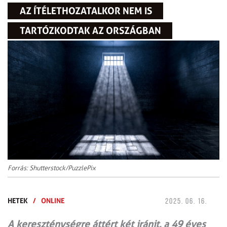
AZ ÍTÉLETHOZATALKOR NEM IS
TARTÓZKODTAK AZ ORSZÁGBAN
Forrás: Shutterstock/PuzzlePix
HETEK
/
ONLINE
2025. 06. 16.
A kereszténységre áttért két iránit, a 49 éves