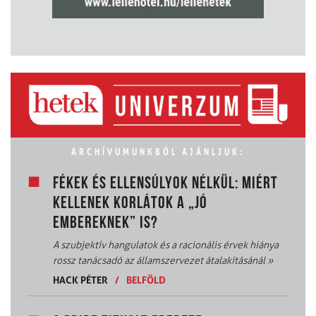
ARCHÍVUMUNKBÓL AJÁNLJUK:
FÉKEK ÉS ELLENSÚLYOK NÉLKÜL: MIÉRT
KELLENEK KORLÁTOK A „JÓ
EMBEREKNEK” IS?
A szubjektív hangulatok és a racionális érvek hiánya
rossz tanácsadó az államszervezet átalakításánál
»
HACK PÉTER
/
BELFÖLD