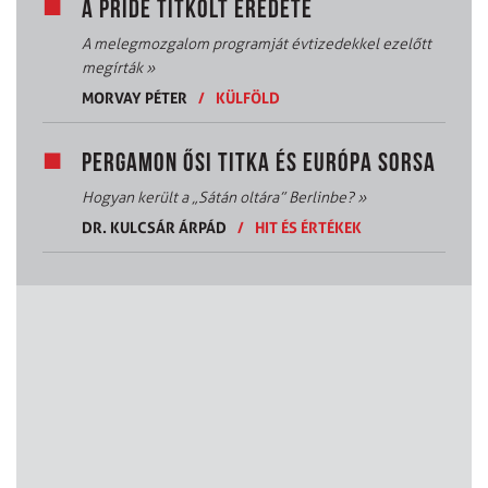
A PRIDE TITKOLT EREDETE
A melegmozgalom programját évtizedekkel ezelőtt
megírták
»
MORVAY PÉTER
/
KÜLFÖLD
PERGAMON ŐSI TITKA ÉS EURÓPA SORSA
Hogyan került a „Sátán oltára” Berlinbe?
»
DR. KULCSÁR ÁRPÁD
/
HIT ÉS ÉRTÉKEK