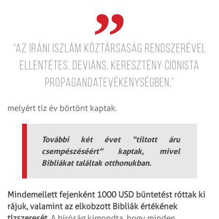
“az Iráni Iszlám Köztársaság rendszerével
ellentétes, deviáns, keresztény cionista
propagandatevékenységben,”
melyért tíz év börtönt kaptak.
További két évet “tiltott áru
csempészéséért” kaptak, mivel
Bibliákat találtak otthonukban.
Mindemellett fejenként 1000 USD büntetést róttak ki
rájuk, valamint az elkobzott Bibliák értékének
tízszeresét.
A bíróság kimondta, hogy minden