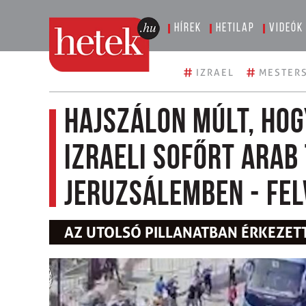
Hírek
Hetilap
Videók
#
#
IZRAEL
MESTERS
Hajszálon múlt, hog
izraeli sofőrt arab
Jeruzsálemben - fel
AZ UTOLSÓ PILLANATBAN ÉRKEZETT