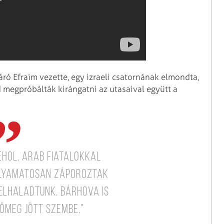
áró Efraim vezette, egy izraeli csatornának elmondta,
d megpróbálták kirángatni az utasaival együtt a
ehol, arab fiatalokkal
Folyamatosan záporoztak
elhaladtunk. Bárhova is
ömeg jött szembe."