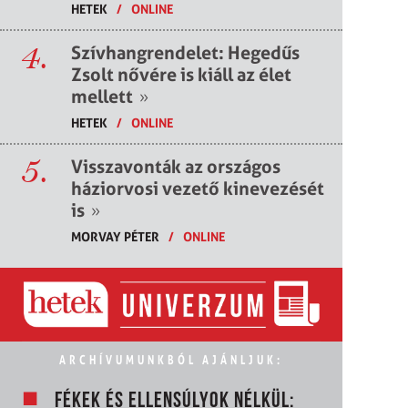
HETEK
/
ONLINE
4.
Szívhangrendelet: Hegedűs
Zsolt nővére is kiáll az élet
mellett
»
HETEK
/
ONLINE
5.
Visszavonták az országos
háziorvosi vezető kinevezését
is
»
MORVAY PÉTER
/
ONLINE
ARCHÍVUMUNKBÓL AJÁNLJUK:
FÉKEK ÉS ELLENSÚLYOK NÉLKÜL: