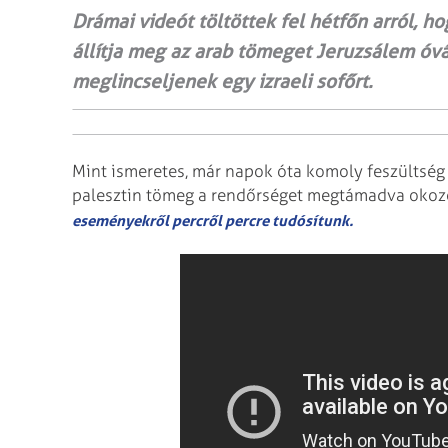
Drámai videót töltöttek fel hétfőn arról, ho
állítja meg az arab tömeget Jeruzsálem óv
meglincseljenek egy izraeli sofőrt.
Mint ismeretes, már napok óta komoly feszültség
palesztin tömeg a rendőrséget megtámadva okoz
eseményekről percről percre tudósítunk.