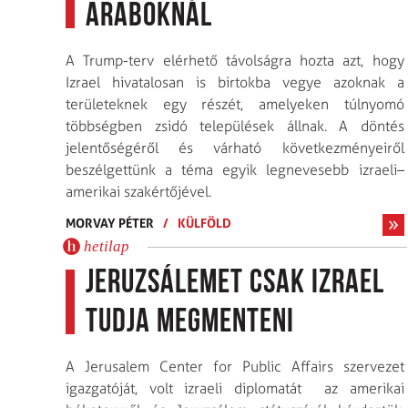
araboknál
A Trump-terv elérhető távolságra hozta azt, hogy
Izrael hivatalosan is birtokba vegye azoknak a
területeknek egy részét, amelyeken túlnyomó
többségben zsidó települések állnak. A döntés
jelentőségéről és várható következményeiről
beszélgettünk a téma egyik legnevesebb izraeli–
amerikai szakértőjével.
MORVAY PÉTER
/
KÜLFÖLD
hetilap
Jeruzsálemet csak Izrael
tudja megmenteni
A Jerusalem Center for Public Affairs szervezet
igazgatóját, volt izraeli diplomatát az amerikai