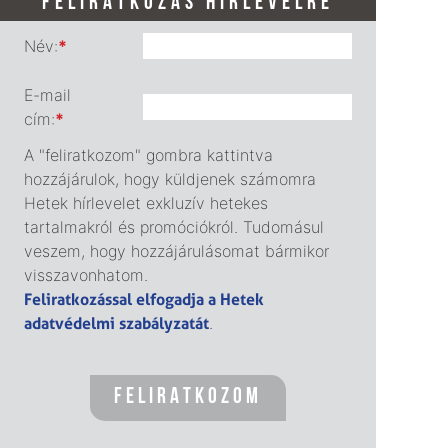
FELIRATKOZÁS HÍRLEVÉLRE
Név:
*
E-mail
cím:
*
A "feliratkozom" gombra kattintva
hozzájárulok, hogy küldjenek számomra
Hetek hírlevelet exkluzív hetekes
tartalmakról és promóciókról. Tudomásul
veszem, hogy hozzájárulásomat bármikor
visszavonhatom.
Feliratkozással elfogadja a Hetek
adatvédelmi szabályzatát
.