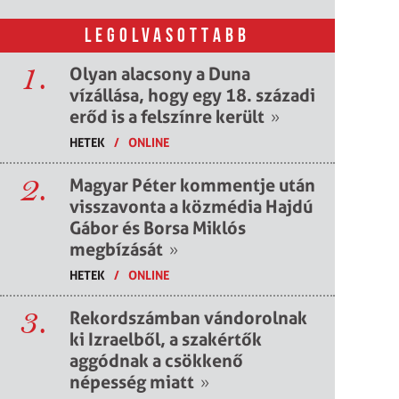
LEGOLVASOTTABB
1.
Olyan alacsony a Duna
vízállása, hogy egy 18. századi
erőd is a felszínre került
»
HETEK
/
ONLINE
2.
Magyar Péter kommentje után
visszavonta a közmédia Hajdú
Gábor és Borsa Miklós
megbízását
»
HETEK
/
ONLINE
3.
Rekordszámban vándorolnak
ki Izraelből, a szakértők
aggódnak a csökkenő
népesség miatt
»