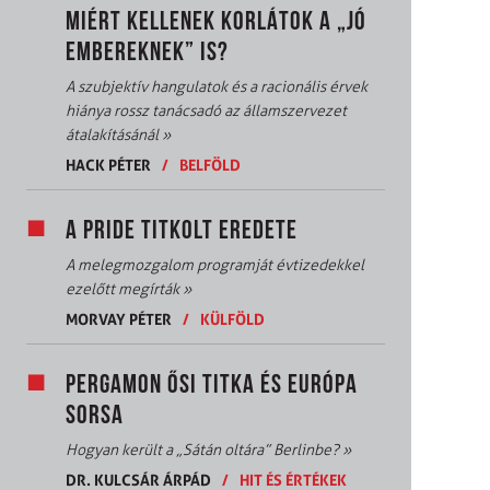
MIÉRT KELLENEK KORLÁTOK A „JÓ
EMBEREKNEK” IS?
A szubjektív hangulatok és a racionális érvek
hiánya rossz tanácsadó az államszervezet
átalakításánál
»
HACK PÉTER
/
BELFÖLD
A PRIDE TITKOLT EREDETE
A melegmozgalom programját évtizedekkel
ezelőtt megírták
»
MORVAY PÉTER
/
KÜLFÖLD
PERGAMON ŐSI TITKA ÉS EURÓPA
SORSA
Hogyan került a „Sátán oltára” Berlinbe?
»
DR. KULCSÁR ÁRPÁD
/
HIT ÉS ÉRTÉKEK