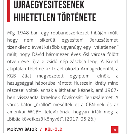
újraegyesítésének
hihetetlen története
Míg 1948-ban egy robbanószerkezet hibáján múlt,
hogy nem sikerült egyesíteni Jeruzsálemet,
tizenkilenc évvel később ugyanúgy egy „véletlenen”
múlt, hogy Dávid három­ezer éves ősi városa fölött
ötven éve újra a zsidó nép zászlaja leng. A Kreml
alaptalan félelme az Izrael okozta Armageddontól, a
KGB által megvezetett egyiptomi elnök, a
hazugsággal háborúba rántott Husszein király mind
részesei voltak annak a láthatlan kéznek, ami 1967-
ben visszaadta Izraelnek fővárosát: Jeruzsálemet. A
város bátor „őrállói” mesélték el a CBN-nek és az
amerikai WGBH televíziónak, hogyan írták meg a
„Biblia következő könyvét”. (2017. 05.26.)
MORVAY BÁTOR
/
KÜLFÖLD