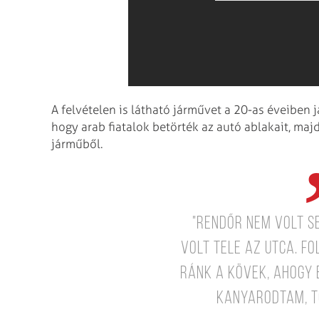
A felvételen is látható járművet a 20-as éveiben j
hogy arab fiatalok betörték az autó ablakait, maj
járműből.
"Rendőr nem volt s
volt tele az utca. 
ránk a kövek, ahogy 
kanyarodtam, t