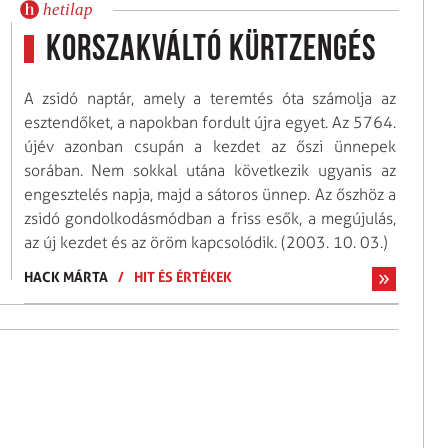
hetilap
Korszakváltó kürtzengés
A zsidó naptár, amely a teremtés óta számolja az
esztendőket, a napokban fordult újra egyet. Az 5764.
újév azonban csupán a kezdet az őszi ünnepek
sorában. Nem sokkal utána következik ugyanis az
engesztelés napja, majd a sátoros ünnep. Az őszhöz a
zsidó gondolkodásmódban a friss esők, a megújulás,
az új kezdet és az öröm kapcsolódik. (2003. 10. 03.)
HACK MÁRTA
/
HIT ÉS ÉRTÉKEK