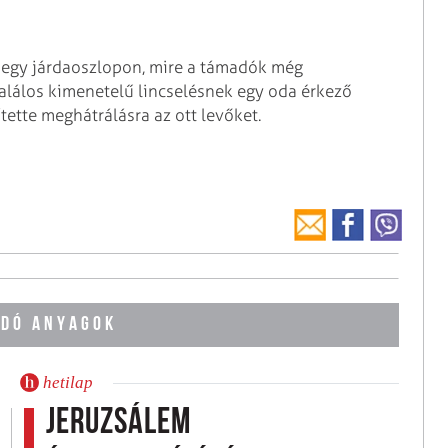
d egy járdaoszlopon, mire a támadók még
alálos kimenetelű lincselésnek egy oda érkező
ítette meghátrálásra az ott levőket.
DÓ ANYAGOK
hetilap
Jeruzsálem