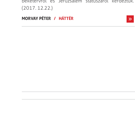
béketervről és Jeruzsálem státuszáról kérdeztük.
(2017. 12.22.)
MORVAY PÉTER
/
HÁTTÉR