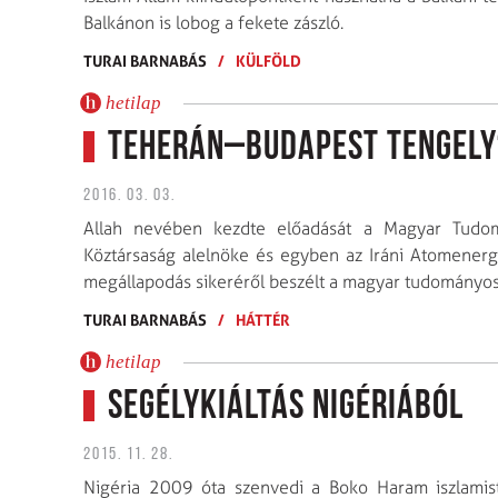
Balkánon is lobog a fekete zászló.
TURAI BARNABÁS
/
KÜLFÖLD
hetilap
Teherán–Budapest tengely
2016. 03. 03.
Allah nevében kezdte előadását a Magyar Tudomá
Köztársaság alelnöke és egyben az Iráni Atomenergi
megállapodás sikeréről beszélt a magyar tudományos 
TURAI BARNABÁS
/
HÁTTÉR
hetilap
Segélykiáltás Nigériából
2015. 11. 28.
Nigéria 2009 óta szenvedi a Boko Haram iszlamist