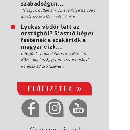
szabadságun...
Válságok hullámain: 25 éve folyamatosan
korlátozzák a társadalmakat
»
Lyukas vödör lett az
országból? Riasztó képet
festenek a szakértők a
magyar vízk...
Interjú dr. Goda Zoltánnal, a Nemzeti
Közszolgálati Egyetem Víztudományi
Karának adjunktusával
»
Kövessen minket!