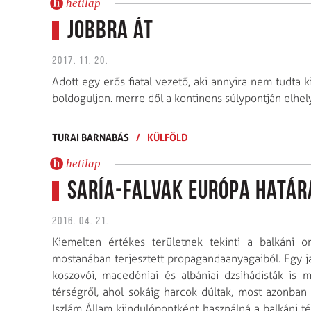
hetilap
Jobbra át
2017. 11. 20.
Adott egy erős fiatal vezető, aki annyira nem tudta ki
boldoguljon. merre dől a kontinens súlypontján elhe
TURAI BARNABÁS
/
KÜLFÖLD
hetilap
Saría-falvak Európa határ
2016. 04. 21.
Kiemelten értékes területnek tekinti a balkáni o
mostanában terjesztett propagandaanyagaiból. Egy j
koszovói, macedóniai és albániai dzsihádisták is 
térségről, ahol sokáig harcok dúltak, most azonban 
Iszlám Állam kiindulópontként használná a balkáni t