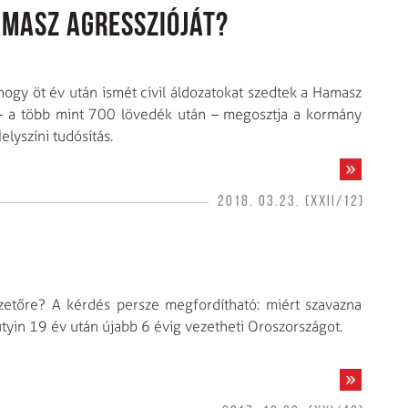
amasz agresszióját?
, hogy öt év után ismét civil áldozatokat szedtek a Hamasz
lmat – a több mint 700 lövedék után – megosztja a kormány
lyszíni tudósítás.
2018. 03.23. (XXII/12)
etőre? A kérdés persze megfordítható: miért szavazna
yin 19 év után újabb 6 évig vezetheti Oroszországot.