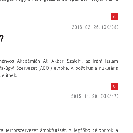
2016. 02. 26. (XX/08)
?
nyos Akadémián Ali Akbar Szalehi, az Iráni Iszlám
a-ügyi Szervezet (AEOI) elnöke. A politikus a nukleáris
elitnek.
2015. 11. 20. (XIX/47)
a terrorszervezet ámokfutását. A legfőbb célpontok a