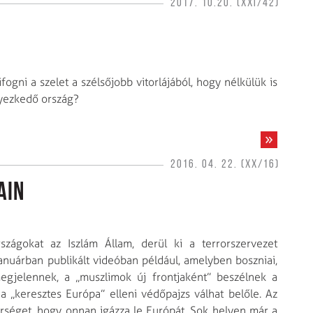
2017. 10.20. (XXI/42)
fogni a szelet a szélsőjobb vitorlájából, hogy nélkülük is
lyezkedő ország?
2016. 04. 22. (XX/16)
ain
rszágokat az Iszlám Állam, derül ki a terrorszervezet
anuárban publikált videóban például, amelyben boszniai,
megjelennek, a „muszlimok új frontjaként” beszélnek a
a „keresztes Európa” elleni védőpajzs válhat belőle. Az
érséget, hogy onnan igázza le Európát. Sok helyen már a