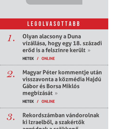
LEGOLVASOTTABB
1.
Olyan alacsony a Duna
vízállása, hogy egy 18. századi
erőd is a felszínre került
»
HETEK
/
ONLINE
2.
Magyar Péter kommentje után
visszavonta a közmédia Hajdú
Gábor és Borsa Miklós
megbízását
»
HETEK
/
ONLINE
3.
Rekordszámban vándorolnak
ki Izraelből, a szakértők
aggódnak a csökkenő