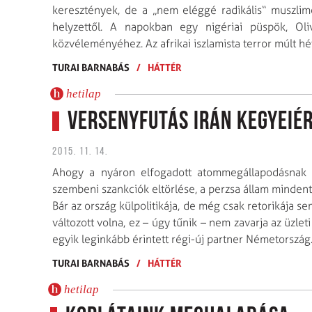
keresztények, de a „nem eléggé radikális“ muszli
helyzettől. A napokban egy nigériai püspök, Ol
közvéleményéhez. Az afrikai iszlamista terror múlt h
TURAI BARNABÁS
/
HÁTTÉR
hetilap
Versenyfutás Irán kegyeié
2015. 11. 14.
Ahogy a nyáron elfogadott atommegállapodásnak k
szembeni szankciók eltörlése, a perzsa állam mindent 
Bár az ország külpolitikája, de még csak retorikája se
változott volna, ez – úgy tűnik – nem zavarja az üz
egyik leginkább érintett régi-új partner Németország
TURAI BARNABÁS
/
HÁTTÉR
hetilap