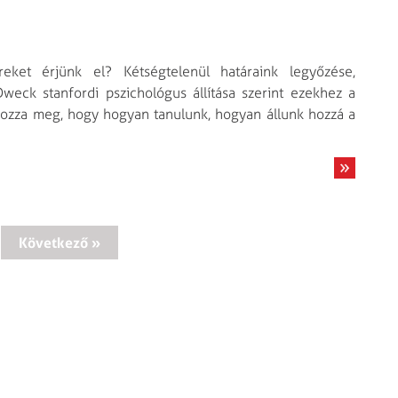
ket érjünk el? Kétségtelenül határaink legyőzése,
Dweck stanfordi pszichológus állítása szerint ezekhez a
rozza meg, hogy hogyan tanulunk, hogyan állunk hozzá a
Következő »