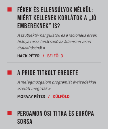
FÉKEK ÉS ELLENSÚLYOK NÉLKÜL:
MIÉRT KELLENEK KORLÁTOK A „JÓ
EMBEREKNEK” IS?
A szubjektív hangulatok és a racionális érvek
hiánya rossz tanácsadó az államszervezet
átalakításánál
»
HACK PÉTER
/
BELFÖLD
A PRIDE TITKOLT EREDETE
A melegmozgalom programját évtizedekkel
ezelőtt megírták
»
MORVAY PÉTER
/
KÜLFÖLD
PERGAMON ŐSI TITKA ÉS EURÓPA
SORSA