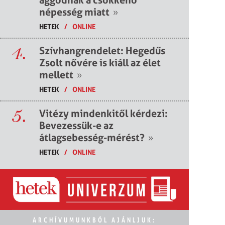
népesség miatt
»
HETEK
/
ONLINE
4.
Szívhangrendelet: Hegedűs
Zsolt nővére is kiáll az élet
mellett
»
HETEK
/
ONLINE
5.
Vitézy mindenkitől kérdezi:
Bevezessük-e az
átlagsebesség-mérést?
»
HETEK
/
ONLINE
ARCHÍVUMUNKBÓL AJÁNLJUK: