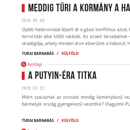
Meddig tűri a kormány a H
2019. 05. 09.
Újabb határvonalat lépett át a gázai konfliktus azzal
terroristái által kilőtt rakéták. Az izraeli társada
stratégiája, amely minden áron elkerülné a háborút. He
TURAI BARNABÁS
/
KÜLFÖLD
hetilap
A Putyin-éra titka
2018. 03. 22.
Miért szavaznak az oroszok mindig keménykezű vez
bármelyik ország gyengekezű vezetőre? Vlagyimir Put
TURAI BARNABÁS
/
KÜLFÖLD