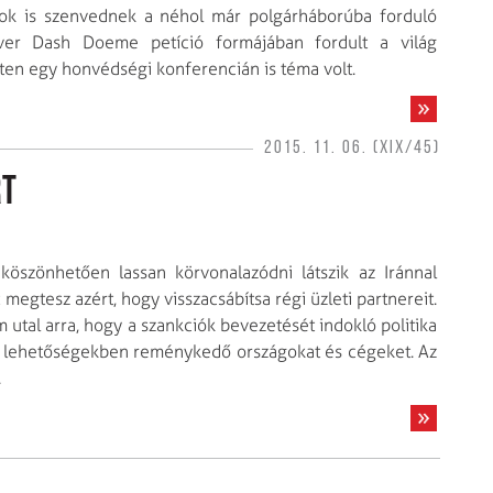
mok is szenvednek a néhol már polgárháborúba forduló
iver Dash Doeme petíció formájában fordult a világ
éten egy honvédségi konferencián is téma volt.
2015. 11. 06. (XIX/45)
rt
öszönhetően lassan körvonalazódni látszik az Iránnal
megtesz azért, hogy visszacsábítsa régi üzleti partnereit.
m utal arra, hogy a szankciók bevezetését indokló politika
leti lehetőségekben reménykedő országokat és cégeket. Az
.