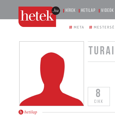
Hírek
Hetilap
Videók
#
#
META
MESTERSÉ
TURA
8
CIKK
hetilap