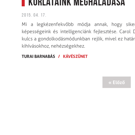
Korlátaink meghaladása
2015. 04. 17.
Mi a legkézenfekvőbb módja annak, hogy sikere
képességeink és intelligenciánk fejlesztése. Carol 
kulcs a gondolkodásmódunkban rejlik, mivel ez hatá
kihívásokhoz, nehézségekhez.
TURAI BARNABÁS
/
KÁVÉSZÜNET
« Előző