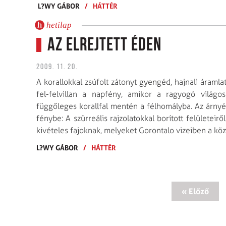
L?WY GÁBOR
/
HÁTTÉR
hetilap
Az elrejtett éden
2009. 11. 20.
A korallokkal zsúfolt zátonyt gyengéd, hajnali áramla
fel-felvillan a napfény, amikor a ragyogó vilá
függőleges korallfal mentén a félhomályba. Az árnyék
fénybe: A szürreális rajzolatokkal borított felületeir
kivételes fajoknak, melyeket Gorontalo vizeiben a köz
L?WY GÁBOR
/
HÁTTÉR
« Előző