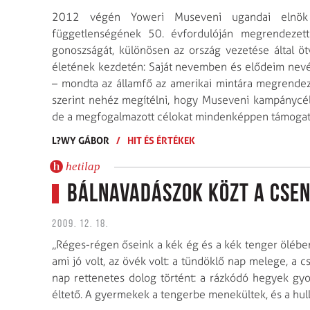
2012 végén Yoweri Museveni ugandai elnök m
függetlenségének 50. évfordulóján megrendezett
gonoszságát, különösen az ország vezetése által ö
életének kezdetén: Saját nevemben és elődeim nevéb
– mondta az államfő az amerikai mintára megrendeze
szerint nehéz meg­ítélni, hogy Museveni kampánycél
de a megfogalmazott célokat mindenképpen támogat
L?WY GÁBOR
/
HIT ÉS ÉRTÉKEK
hetilap
Bálnavadászok közt a Cse
2009. 12. 18.
„Réges-régen őseink a kék ég és a kék tenger ölében
ami jó volt, az övék volt: a tündöklő nap melege, a c
nap rettenetes dolog történt: a rázkódó hegyek gyom
éltető. A gyermekek a tengerbe menekültek, és a hull