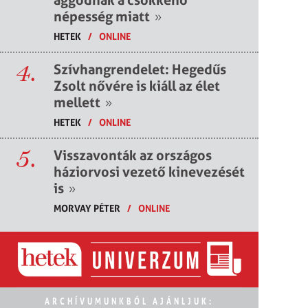
népesség miatt
»
HETEK
/
ONLINE
4.
Szívhangrendelet: Hegedűs
Zsolt nővére is kiáll az élet
mellett
»
HETEK
/
ONLINE
5.
Visszavonták az országos
háziorvosi vezető kinevezését
is
»
MORVAY PÉTER
/
ONLINE
ARCHÍVUMUNKBÓL AJÁNLJUK: