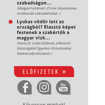
szabadságun...
Válságok hullámain: 25 éve folyamatosan
korlátozzák a társadalmakat
»
Lyukas vödör lett az
országból? Riasztó képet
festenek a szakértők a
magyar vízk...
Interjú dr. Goda Zoltánnal, a Nemzeti
Közszolgálati Egyetem Víztudományi
Karának adjunktusával
»
Kövessen minket!