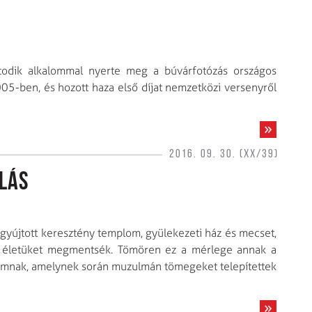
atodik alkalommal nyerte meg a búvár­fotózás országos
005-ben, és hozott haza első díjat nemzetközi versenyről
2016. 09. 30. (XX/39)
lás
elgyújtott keresztény templom, gyülekezeti ház és mecset,
ogy életüket megmentsék. Tömören ez a mérlege annak a
gramnak, amelynek során muzulmán tömegeket telepítettek