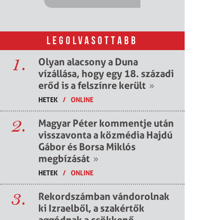
LEGOLVASOTTABB
1.
Olyan alacsony a Duna
vízállása, hogy egy 18. századi
erőd is a felszínre került
»
HETEK
/
ONLINE
2.
Magyar Péter kommentje után
visszavonta a közmédia Hajdú
Gábor és Borsa Miklós
megbízását
»
HETEK
/
ONLINE
3.
Rekordszámban vándorolnak
ki Izraelből, a szakértők
aggódnak a csökkenő