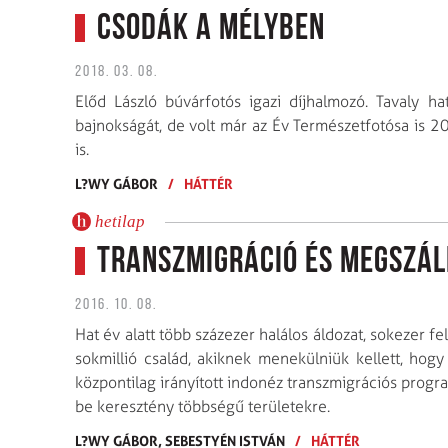
Csodák a mélyben
2018. 03. 08.
Előd László búvárfotós igazi díjhalmozó. Tavaly h
bajnokságát, de volt már az Év Természetfotósa is 2
is.
L?WY GÁBOR
/
HÁTTÉR
hetilap
Transzmigráció és megszál
2016. 10. 08.
Hat év alatt több százezer halálos áldozat, sokezer f
sokmillió család, akiknek menekülniük kellett, h
központilag irányított indonéz transzmigrációs pro
be keresztény többségű területekre.
L?WY GÁBOR,
SEBESTYÉN ISTVÁN
/
HÁTTÉR