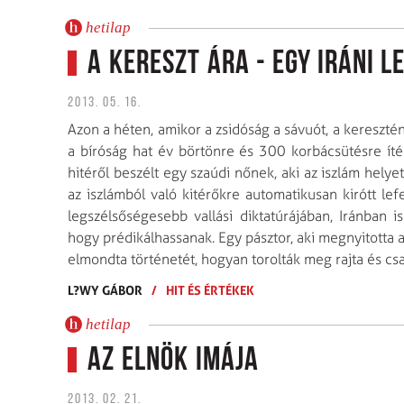
hetilap
A kereszt ára - Egy iráni 
2013. 05. 16.
Azon a héten, amikor a zsidóság a sávuót, a kereszté
a bíróság hat év börtönre és 300 korbácsütésre ítél
hitéről beszélt egy szaúdi nőnek, aki az iszlám helye
az iszlámból való kitérőkre automatikusan kirótt le
legszélső­ségesebb vallási diktatúrájában, Iránban i
hogy prédikálhassanak. Egy pásztor, aki megnyitotta 
elmondta történetét, hogyan torolták meg rajta és csal
L?WY GÁBOR
/
HIT ÉS ÉRTÉKEK
hetilap
Az elnök imája
2013. 02. 21.