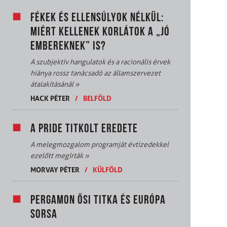
FÉKEK ÉS ELLENSÚLYOK NÉLKÜL:
MIÉRT KELLENEK KORLÁTOK A „JÓ
EMBEREKNEK” IS?
A szubjektív hangulatok és a racionális érvek
hiánya rossz tanácsadó az államszervezet
átalakításánál
»
HACK PÉTER
/
BELFÖLD
A PRIDE TITKOLT EREDETE
A melegmozgalom programját évtizedekkel
ezelőtt megírták
»
MORVAY PÉTER
/
KÜLFÖLD
PERGAMON ŐSI TITKA ÉS EURÓPA
SORSA