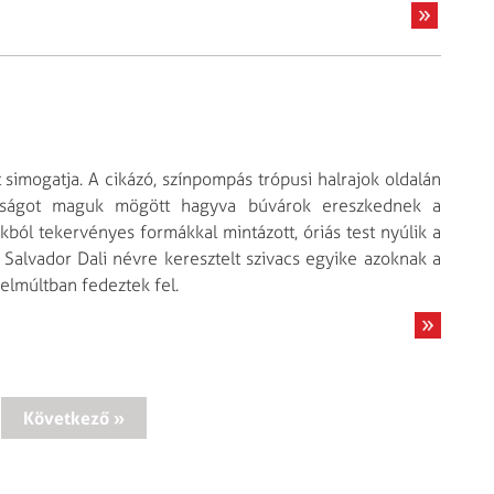
t simogatja. A cikázó, színpompás trópusi halrajok oldalán
gosságot maguk mögött hagyva búvárok ereszkednek a
ból tekervényes formákkal mintázott, óriás test nyúlik a
ől Salvador Dali névre keresztelt szivacs egyike azoknak a
elmúltban fedeztek fel.
Következő »