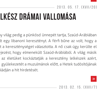
2013. 05. 17. (XVII/20)
lelkész drámai vallomása
ny világ pedig a pünkösd ünnepét tartja, Szaúd-Arábiában
t egy libanoni keresztényt. A férfi bűne az volt, hogy a
tt a kereszténységet választotta. A nő csak úgy kerülte el
fejezést, hogy elmenekült Szaúd-Arábiából. A világ másik
s az életüket kockáztatják a keresztény lelkészek azért,
a gyülekezetét a muzulmánok előtt, a Hetek tudósítójának
ádján a hit hirdetését.
2013. 02. 15. (XVII/7)