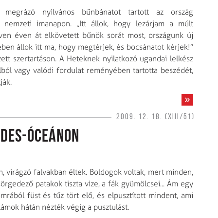
egrázó nyilvános bűnbánatot tartott az ország
 nemzeti imanapon. „Itt állok, hogy lezárjam a múlt
tven éven át elkövetett bűnök sorát most, országunk új
en állok itt ma, hogy megtérjek, és bocsánatot kérjek!”
tt szertartáson. A Heteknek nyilatkozó ugandai lelkész
ból vagy valódi fordulat reményében tartotta beszédét,
ják.
2009. 12. 18. (XIII/51)
ndes-óceánon
, virágzó falvakban éltek. Boldogok voltak, mert minden,
sörgedező patakok tiszta vize, a fák gyümölcsei... Ám egy
rából füst és tűz tört elő, és elpusztított mindent, ami
ámok hátán nézték végig a pusztulást.