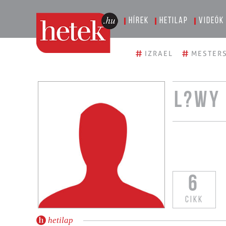
Hírek
Hetilap
Videók
#
#
IZRAEL
MESTERS
L?WY
6
CIKK
hetilap