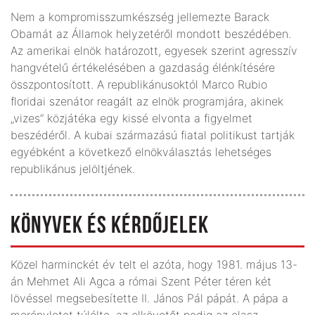
Nem a kompromisszumkészség jellemezte Barack
Obamát az Államok helyzetéről mondott beszédében.
Az amerikai elnök határozott, egyesek szerint agresszív
hangvételű értékelésében a gazdaság élénkítésére
összpontosított. A republikánusoktól Marco Rubio
floridai szenátor reagált az elnök programjára, akinek
„vizes” közjátéka egy kissé elvonta a figyelmet
beszédéről. A kubai származású fiatal politikust tartják
egyébként a következő elnökválasztás lehetséges
republikánus jelöltjének.
KÖNYVEK ÉS KÉRDŐJELEK
Közel harminckét év telt el azóta, hogy 1981. május 13-
án Mehmet Ali Agca a római Szent Péter téren két
lövéssel megsebesítette II. János Pál pápát. A pápa a
merényletet túlélte, az elkövetőt pedig az olasz