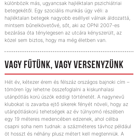
különbözik más, ugyancsak hajléktalan pszichiátriai
betegekétől. Egy szociális munkás úgy véli: a
hajléktalan betegek nagyobb eséllyel válnak áldozattá,
mintsem bűnelkövetővé, sőt, aki az OPNI 2007-es
bezárása óta ténylegesen az utcára kényszerült, az
közel sem biztos, hogy ma még életben van.
VAGY FŰTÜNK, VAGY VERSENYZÜNK
Hét év, kétezer érem és félszáz országos bajnoki cím –
tömören így lehetne összefoglalni a kiskunhalasi
utánpótlás korú úszók eddigi történetét. A nagynevű
klubokat is zavarba ejtő sikerek fényét növeli, hogy az
utánpótláskorú tehetségek az év túlnyomó részében
egy 19 méteres medencében edzenek, ahol célba
csapni soha nem tudnak: a százméteres távhoz például
öt hosszt és néhány plusz métert kell megtenniük. A