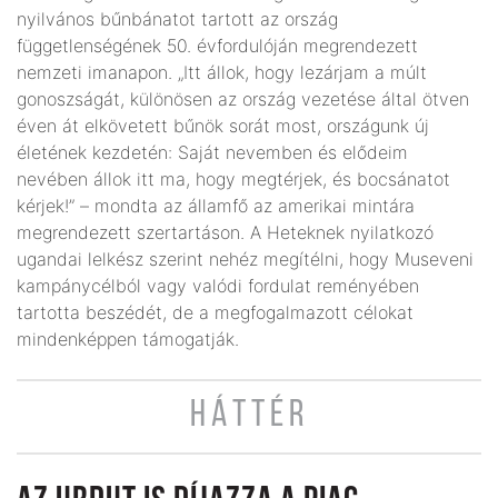
nyilvános bűnbánatot tartott az ország
függetlenségének 50. évfordulóján megrendezett
nemzeti imanapon. „Itt állok, hogy lezárjam a múlt
gonoszságát, különösen az ország vezetése által ötven
éven át elkövetett bűnök sorát most, országunk új
életének kezdetén: Saját nevemben és elődeim
nevében állok itt ma, hogy megtérjek, és bocsánatot
kérjek!” – mondta az államfő az amerikai mintára
megrendezett szertartáson. A Heteknek nyilatkozó
ugandai lelkész szerint nehéz meg­ítélni, hogy Museveni
kampánycélból vagy valódi fordulat reményében
tartotta beszédét, de a megfogalmazott célokat
mindenképpen támogatják.
HÁTTÉR