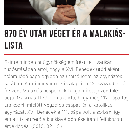
870 ÉV UTÁN VÉGET ÉR A MALAKIÁS-
LISTA
Szinte minden hírügynökség említést tett vatikáni
tudósításában arról, hogy a XVI. Benedek utódjaként
trónra lépő pápa egyben az utolsó lehet az egyházfők
sorában. A drámai várakozás alapját a 12. században élt
ír Szent Malakiás püspöknek tulajdonított jövendölés
adja. Malakiás 1139-ben azt írta, hogy még 112 pápa fog
uralkodni, mielőtt végzetes csapás éri a katolikus
egyházat. XVI. Benedek a 111. pápa volt a sorban, így
emiatt is érthető a konklávé döntése iránti felfokozott
érdeklődés. (2013. 02. 15.)