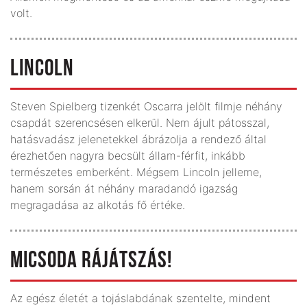
volt.
LINCOLN
Steven Spielberg tizenkét Oscarra jelölt filmje néhány
csapdát szerencsésen elkerül. Nem ájult pátosszal,
hatásvadász jelenetekkel ábrázolja a rendező által
érezhetően nagyra becsült állam-férfit, inkább
természetes emberként. Mégsem Lincoln jelleme,
hanem sorsán át néhány maradandó igazság
megragadása az alkotás fő értéke.
MICSODA RÁJÁTSZÁS!
Az egész életét a tojáslabdának szentelte, mindent