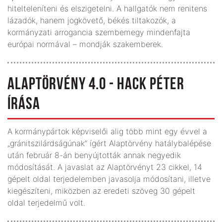
hitelteleníteni és elszigetelni. A hallgatók nem renitens
lázadók, hanem jogkövető, békés tiltakozók, a
kormányzati arrogancia szembemegy mindenfajta
európai normával – mondják szakemberek.
ALAPTÖRVÉNY 4.0 - HACK PÉTER
ÍRÁSA
A kormánypártok képviselői alig több mint egy évvel a
„gránitszilárdságúnak” ígért Alaptörvény hatálybalépése
után február 8-án benyújtották annak negyedik
módosítását. A javaslat az Alaptörvényt 23 cikkel, 14
gépelt oldal terjedelemben javasolja módosítani, illetve
kiegészíteni, miközben az eredeti szöveg 30 gépelt
oldal terjedelmű volt.