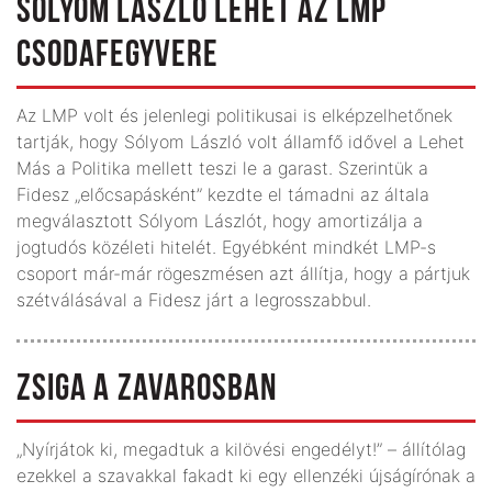
SÓLYOM LÁSZLÓ LEHET AZ LMP
CSODAFEGYVERE
Az LMP volt és jelenlegi politikusai is elképzelhetőnek
tartják, hogy Sólyom László volt államfő idővel a Lehet
Más a Politika mellett teszi le a garast. Szerintük a
Fidesz „előcsapásként” kezdte el támadni az általa
megválasztott Sólyom Lászlót, hogy amortizálja a
jogtudós közéleti hitelét. Egyébként mindkét LMP-s
csoport már-már rögeszmésen azt állítja, hogy a pártjuk
szétválásával a Fidesz járt a legrosszabbul.
ZSIGA A ZAVAROSBAN
„Nyírjátok ki, megadtuk a kilövési engedélyt!” – állítólag
ezekkel a szavakkal fakadt ki egy ellenzéki újságírónak a