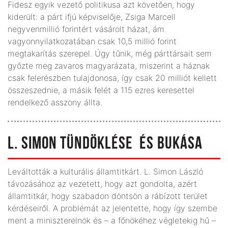
Fidesz egyik vezető politikusa azt követően, hogy
kiderült: a párt ifjú képviselője, Zsiga Marcell
negyvenmillió forintért vásárolt házat, ám
vagyonnyilatkozatában csak 10,5 millió forint
megtakarítás szerepel. Úgy tűnik, még párttársait sem
győzte meg zavaros magyarázata, miszerint a háznak
csak felerészben tulajdonosa, így csak 20 milliót kellett
összeszednie, a másik felét a 115 ezres keresettel
rendelkező asszony állta.
L. SIMON TÜNDÖKLÉSE ÉS BUKÁSA
Leváltották a kulturális államtitkárt. L. Simon László
távozásához az vezetett, hogy azt gondolta, azért
államtitkár, hogy szabadon döntsön a rábízott terület
kérdéseiről. A problémát az jelentette, hogy így szembe
ment a miniszterelnök és – a főnökéhez végletekig hű –