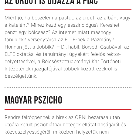
AZ URDUT IS DÍJAZZA A PIAC
Miért jó, ha beszélem a pastut, az urdut, az albánt vagy
a katalánt? Mihez kezd egy assziriológus? Kereshet
pénzt egy bölcsész? Az internet miatt máshogy
tanulunk? Verseny­társa az ELTE-nek a Pázmány?
Honnan jött a Jobbik? – Dr. habil. Borsodi Csabával, az
ELTE oktatási és tanulmányi ügyekért felelős rektor­
helyette­sével, a Bölcsészettudományi Kar Történeti
Intézetének igazgatójával többek között ezekről is
beszélgettünk.
MAGYAR PSZICHO
Rendre felröppennek a hírek az OPNI bezárása után
utcára került pszichiátriai betegek ellátatlanságáról és
közveszélyességéről, miközben helyzetük nem