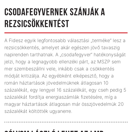
CSODAFEGYVERNEK SZÁNJÁK A
REZSICSÖKKENTÉST
A Fidesz egyik legfontosabb választási „terméke” lesz a
rezsicsökkentés, amelyet akár egészen jövő tavaszig
napirenden tarthatnak. A „csodafegyver” hatékonyságát
jelzi, hogy a legnagyobb ellenzéki párt, az MSZP sem
mer szembeszállni vele, inkább csak a csökkentés
módját kritizálja. Az egyébként elképesztő, hogy a
román háztartások jövedelmüknek átlagosan 10
százalékát, egy lengyel 16 százalékát, egy cseh pedig 5
százalékát fordítja energiaszámlák fizetésére, míg a
magyar háztartások átlagosan már összjövedelmük 20
százalékát költötték ugyanerre.