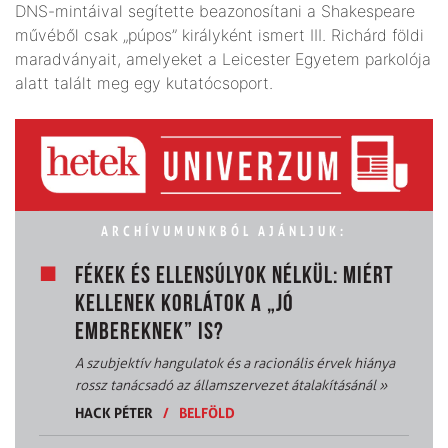
DNS-mintáival segítette beazonosítani a Shakespeare
művéből csak „púpos” királyként ismert III. Richárd földi
maradványait, amelyeket a Leicester Egyetem parkolója
alatt talált meg egy kutatócsoport.
ARCHÍVUMUNKBÓL AJÁNLJUK:
FÉKEK ÉS ELLENSÚLYOK NÉLKÜL: MIÉRT
KELLENEK KORLÁTOK A „JÓ
EMBEREKNEK” IS?
A szubjektív hangulatok és a racionális érvek hiánya
rossz tanácsadó az államszervezet átalakításánál
»
HACK PÉTER
/
BELFÖLD