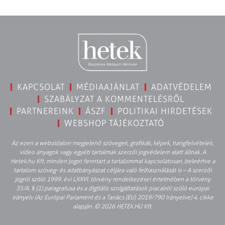
KAPCSOLAT
MÉDIAAJÁNLAT
ADATVÉDELEM
SZABÁLYZAT A KOMMENTELÉSRŐL
PARTNEREINK
ÁSZF
POLITIKAI HIRDETÉSEK
WEBSHOP TÁJÉKOZTATÓ
Az ezen a weboldalon megjelenő szövegek, grafikák, képek, hangfelvételek,
video anyagok vagy egyéb tartalmak szerzői jogvédelem alatt állnak. A
Hetek.hu Kft. minden jogot fenntart a tartalommal kapcsolatosan, beleértve a
tartalom szöveg- és adatbányászat céljára való felhasználását is – A szerzői
jogról szóló 1999. évi LXXVI. törvény rendelkezései értelmében a törvény
35/A. § (1) paragrafusa és a digitális szolgáltatások piacairól szóló európai
irányelv (Az Európai Parlament és a Tanács (EU) 2019/790 Irányelve) 4. cikke
alapján. © 2026 HETEK.HU Kft.