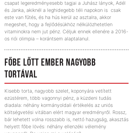
csapat legered­ményesebb tagjai a Juhász lányok, Adél
és Janka, akiknél a leghidegebb téli napokon is csak
este van fűtés, és ha hús kerül az asztalra, akkor
megeshet, hogy a fejlődésükhöz nélkülözhetetlen
vitaminokra nem jut pénz. Céljuk ennek ellenére a 2016-
os riói olimpia – korántsem alaptalanul.
FŐBE LŐTT EMBER NAGYOBB
TORTÁVAL
Kisebb torta, nagyobb szelet, koponyára vetített
ezüstérem, több vagonnyi pénz, a küzdeni tudás
diadala: néhány kormányoldali értékelés az uniós
költségvetési vitában elért magyar eredményről. Rossz,
bár lehetett volna rosszabb is, nettó hazugság, akasztás
helyett főbe lövés: néhány ellenzéki vélemény