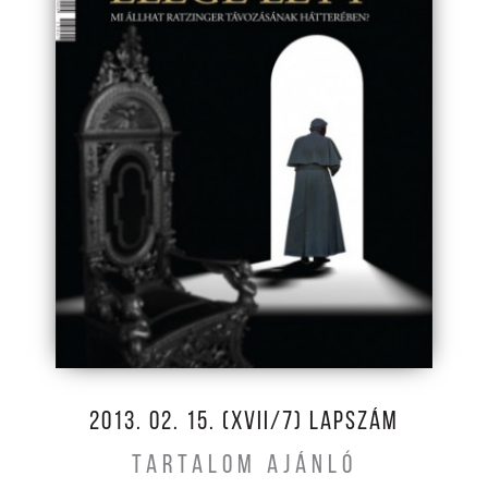
2013. 02. 15. (XVII/7) LAPSZÁM
TARTALOM AJÁNLÓ