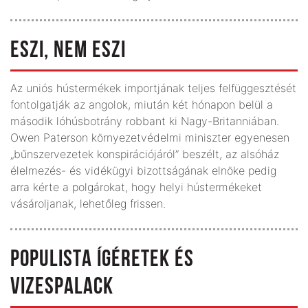
ESZI, NEM ESZI
Az uniós hústermékek importjának teljes felfüggesztését
fontolgatják az angolok, miután két hónapon belül a
második lóhúsbotrány robbant ki Nagy-Britanniában.
Owen Paterson környezetvédelmi miniszter egyenesen
„bűnszervezetek konspirációjáról” beszélt, az alsóház
élelmezés- és vidékügyi bizottságának elnöke pedig
arra kérte a polgárokat, hogy helyi hústermékeket
vásároljanak, lehetőleg frissen.
POPULISTA ÍGÉRETEK ÉS
VIZESPALACK