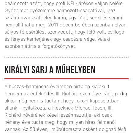
beáldozott azért, hogy profi NFL-játékos váljon belőle.
Győzelmet győzelemre halmozott csapatával, igazi
sztárrá avanzsált elég korán, úgy tűnt, senki és semmi
nem állíthatja meg. 2011 decemberében azonban olyan
súlyos térd­sérülést szenvedett, hogy félő volt, csillogó
és fényes karrierjének egy csapásra vége. Valaki
azonban átírta a forgatókönyvet.
KIRÁLYI SARJ A MŰHELYBEN
A húszas-harmincas éveimben hirtelen kialakult
bennem az érdeklődés III. Richárd személye iránt, pedig
akkor még nem is tudtam, hogy rokoni kapcsolatban
állunk – nyilatkozta a Heteknek Michael Ibsen, III.
Richárd nővérének kései leszármazottja, aki csak
néhány éve tudta meg, hogy milyen híres felmenői
vannak. Az 53 éves, műbútorasztalosként dolgozó férfi