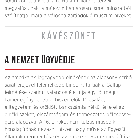
során kötött a két állam. Ha a milliárdos tervek
megvalósulnak, a müezzin hamarosan ismét minaretből
szólíthatja imára a városba zarándokló muszlim híveket.
KÁVÉSZÜNET
A NEMZET ÜGYVÉDJE
Az amerikaiak legnagyobb elnökének az alacsony sorból
saját erejével felemelkedő Lincolnt tartják a Gallup
felmérése szerint. Kalandos életútja egy jól megírt
karrierregény lehetne, hiszen előkelő család,
elitegyetem és öröklött bankszámla nélkül érte el az
elnöki széket, elszántságára és természetes bölcsessé­
gére alapozva. A 16. elnököt nem túlzás második
honalapítónak nevezni, hiszen nagy műve az Egyesült
Államok megmentése és az amerikai eszme megújítása