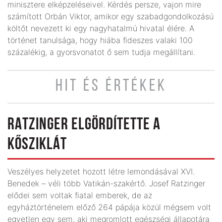
minisztere elképzeléseivel. Kérdés persze, vajon mire
számított Orbán Viktor, amikor egy szabadgondolkozású
költőt nevezett ki egy nagyhatalmú hivatal élére. A
történet tanulsága, hogy hiába fideszes valaki 100
százalékig, a gyorsvonatot ő sem tudja megállítani.
HIT ÉS ÉRTÉKEK
RATZINGER ELGÖRDÍTETTE A
KŐSZIKLÁT
Veszélyes helyzetet hozott létre lemondásával XVI.
Benedek – véli több Vatikán-szakértő. Josef Ratzinger
elődei sem voltak fiatal emberek, de az
egyháztörténelem előző 264 pápája közül mégsem volt
egyetlen egy sem, aki megromlott egészségi állapotára