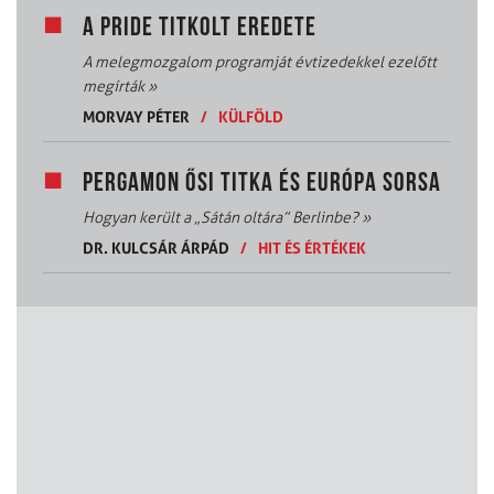
A PRIDE TITKOLT EREDETE
A melegmozgalom programját évtizedekkel ezelőtt
megírták
»
MORVAY PÉTER
/
KÜLFÖLD
PERGAMON ŐSI TITKA ÉS EURÓPA SORSA
Hogyan került a „Sátán oltára” Berlinbe?
»
DR. KULCSÁR ÁRPÁD
/
HIT ÉS ÉRTÉKEK