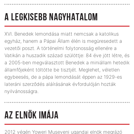
A LEGKISEBB NAGYHATALOM
XVI. Benedek lemondása miatt nemcsak a katolikus
egyház, hanem a Pápai Állam élén is megüresedett a
vezetői poszt. A történelmi folytonosság ellenére a
Vatikán a huszadik század szülöttje: 84 éve jött létre, és
a 2005-ben megválasztott Benedek a miniállam hetedik
államfőjeként töltötte be tisztjét. Meglehet, véletlen
egybeesés, de a pápa lemondását éppen az 1929-es
lateráni szerződés aláírásának évfordulóján hozták
nyilvánosságra.
AZ ELNÖK IMÁJA
2012 végén Yoweri Museveni ugandai elnök megrázó