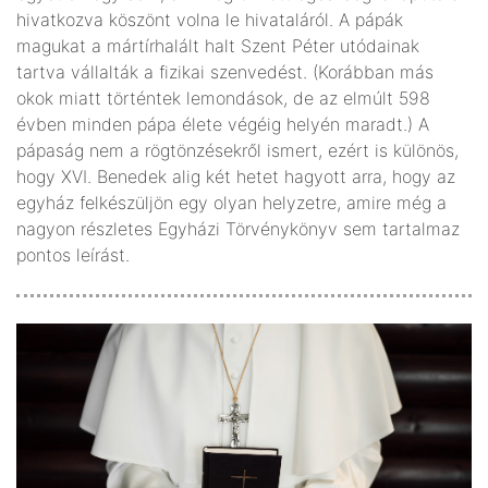
hivatkozva köszönt volna le hivataláról. A pápák
magukat a mártírhalált halt Szent Péter utódainak
tartva vállalták a fizikai szenvedést. (Korábban más
okok miatt történtek lemondások, de az elmúlt 598
évben minden pápa élete végéig helyén maradt.) A
pápaság nem a rögtönzésekről ismert, ezért is különös,
hogy XVI. Benedek alig két hetet hagyott arra, hogy az
egyház felkészüljön egy olyan helyzetre, amire még a
nagyon részletes Egyházi Törvénykönyv sem tartalmaz
pontos leírást.