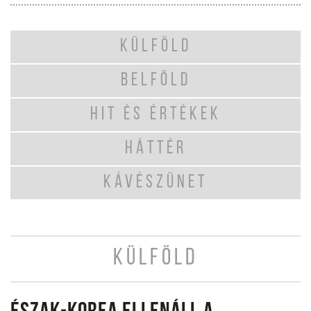
KÜLFÖLD
BELFÖLD
HIT ÉS ÉRTÉKEK
HÁTTÉR
KÁVÉSZÜNET
KÜLFÖLD