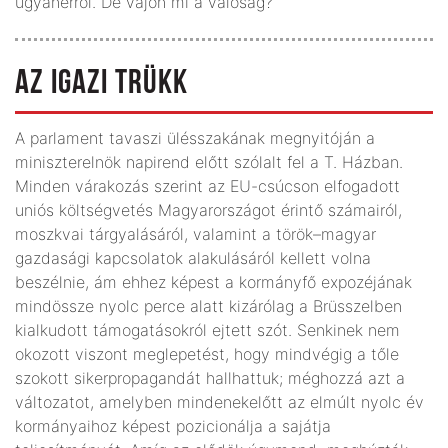
ugyanerről. De vajon mi a valóság?
AZ IGAZI TRÜKK
A parlament tavaszi ülésszakának megnyitóján a
miniszterelnök napirend előtt szólalt fel a T. Házban.
Minden várakozás szerint az EU-csúcson elfogadott
uniós költségvetés Magyarországot érintő számairól,
moszkvai tárgyalásáról, valamint a török–magyar
gazdasági kapcsolatok alakulásáról kellett volna
beszélnie, ám ehhez képest a kormányfő expozéjának
mindössze nyolc perce alatt kizárólag a Brüsszelben
kialkudott támogatásokról ejtett szót. Senkinek nem
okozott viszont meglepetést, hogy mindvégig a tőle
szokott sikerpropagandát hallhattuk; méghozzá azt a
változatot, amelyben mindenekelőtt az elmúlt nyolc év
kormányaihoz képest pozicionálja a sajátja