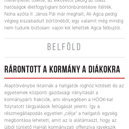
hatóságok életfogytiglani börtönbüntetésre ítélték.
Noha azóta II. János Pál már meghalt, Ali Agca pedig
végleg kiszabadult börtönéből, egy valamit még mindig
nem tudunk biztosan: vajon kik lehettek Agca felbujtói.
BELFÖLD
RÁRONTOTT A KORMÁNY A DIÁKOKRA
Alaptörvénybe iktatnák a hallgatók röghöz kötését és az
egyetemek központi gazdasági irányítását a
kormánypárti frakciók, ami lényegében a HÖOK-kal
folytatott tárgyalások felrúgását jelenti. Így a
részmegállapodás egyetlen „célja” a hallgatói egység
megbontása lehetett, amit az is alátámaszt, hogy az
újból tüntető HaHát kormányzati offenzíva igyekszik