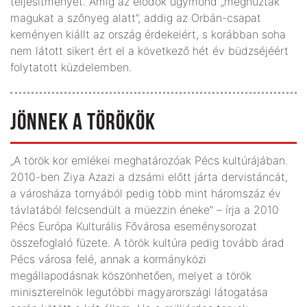
teljesítményét. Amíg az elődök úgymond „meghúzták
magukat a szőnyeg alatt”, addig az Orbán-csapat
keményen kiállt az ország érdekeiért, s korábban soha
nem látott sikert ért el a következő hét év büdzséjéért
folytatott küzdelemben.
JÖNNEK A TÖRÖKÖK
„A török kor emlékei meghatározóak Pécs kultúrájában.
2010-ben Ziya Azazi a dzsámi előtt járta dervistáncát,
a városháza tornyából pedig több mint háromszáz év
távlatából felcsendült a müezzin éneke” – írja a 2010
Pécs Európa Kulturális Fővárosa eseménysorozat
összefoglaló füzete. A török kultúra pedig tovább árad
Pécs városa felé, annak a kormányközi
megállapodásnak köszönhetően, melyet a török
miniszterelnök legutóbbi magyarországi látogatása