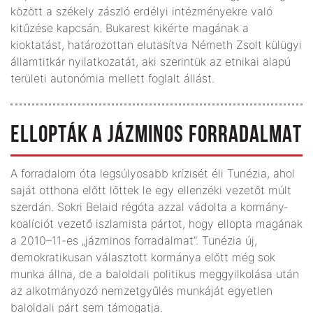
között a székely zászló erdélyi intézményekre való
kitűzése kapcsán. Bukarest kikérte magának a
kioktatást, határozottan elutasítva Németh Zsolt külügyi
államtitkár nyilatkozatát, aki szerintük az etnikai alapú
területi autonómia mellett foglalt állást.
ELLOPTÁK A JÁZMINOS FORRADALMAT
A forradalom óta legsúlyosabb krízisét éli Tunézia, ahol
saját otthona előtt lőttek le egy ellenzéki vezetőt múlt
szerdán. Sokri Belaid régóta azzal vádolta a kormány­­
koalíciót vezető iszlamista pártot, hogy ellopta magának
a 2010–11-es „jázminos forradalmat”. Tunézia új,
demokratikusan választott kormánya előtt még sok
munka állna, de a baloldali politikus meggyilkolása után
az alkotmányozó nemzetgyűlés munkáját egyetlen
baloldali párt sem támogatja.