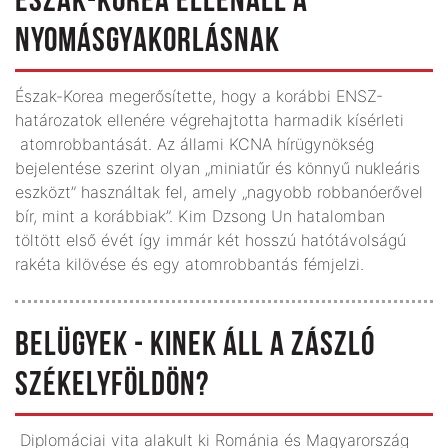
ÉSZAK-KOREA ELLENÁLL A
NYOMÁSGYAKORLÁSNAK
Észak-Korea megerősítette, hogy a korábbi ENSZ-
határozatok ellenére végrehajtotta harmadik kísérleti
atomrobbantását. Az állami KCNA hírügynökség
bejelentése szerint olyan „miniatűr és könnyű nukleáris
eszközt” használtak fel, amely „nagyobb robbanóerővel
bír, mint a korábbiak”. Kim Dzsong Un hatalomban
töltött első évét így immár két hosszú hatótávolságú
rakéta kilövése és egy atomrobbantás fémjelzi.
BELÜGYEK - KINEK ÁLL A ZÁSZLÓ
SZÉKELYFÖLDÖN?
Diplomáciai vita alakult ki Románia és Magyarország