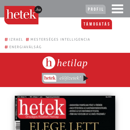
Profil
Támogatás
#
#
IZRAEL
MESTERSÉGES INTELLIGENCIA
#
ENERGIAVÁLSÁG
hetilap