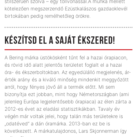
stílszerűen szólva – egy tollvonással.A munka mellett
kötelezően megszerzendő Ezüstkalászos gazdaoklevél
birtokában pedig remélhetőleg örökre.
KÉSZÍTSD EL A SAJÁT ÉKSZERED!
A Bering márka üstökösként tűnt fel a hazai órapiacon,
és rövid idő alatt jelentős területet foglalt el a hazai
óra- és ékszerboltokban. Az egyedülálló megjelenés, ár-
érték arány és a kiváló minőség mindenkit meggyőzött
arról, hogy fényes jövő áll a termék előtt. Mi sem
bizonyítja ezt jobban, mint hogy Németországban (ami
jelenleg Európa legjelen­tősebb órapiaca) az élen zárta a
2012-es évet az eladási statisztikákban. Tavaly év
végén már voltak jelei, hogy talán más területekre is
„odatéved” a dán óramárka. 2013-ban ez be is
következett. A márkatulajdonos, Lars Skjonnerman így