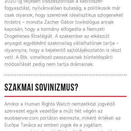
2020-ig teljesen visszaszorítsák a kábítószer-
fogyasztást, nyilvánvalóan butaság, a politikusok már
csak olyanok, hogy szeretnek idealisztikus szlogeneket
hirdetni – mondta Zacher Gábor toxikológus annak
kapcsán, hogy a kormány elfogadta a Nemzeti
Drogellenes Stratégiát. A szakember az elkészült
anyagot egyébként szakmailag vállalhatónak tartja –
olyannyira, hogy a bejelentő sajtótájékoztatón is részt
vett. A Btk. vonatkozó passzusainak büntetéspárti
módosítását pedig nem tartja drámainak.
SZAKMAI SOVINIZMUS?
Amikor a Human Rights Watch nemzetközi jogvédő
szervezet egyik vezetője a múlt hét végén az
euobserver.com portálon elemezte, miként értékeli az
Európa Tanács az emberi jogok és a jogállam