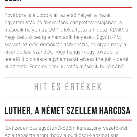
Továbbra is a Jobbik áll az első helyen a hazai
egyetemisták és főiskolások pártpreferenciájában, a
második helyen az LMP-t felváltotta a Fidesz–KDNP, a
nagy befutó pedig a harmadik helyezett Együtt-PM.
Maradt az erős demokráciaszkepszis, és olyan nagy a
kivándorlási szándék, hogy ha így megy tovább, a
leendő diplomások egyharmadát elveszíthetjük – derül
ki az Aktív Fiatalok című kutatás második hullámából.
HIT ÉS ÉRTÉKEK
LUTHER, A NÉMET SZELLEM HARCOSA
„Évtizedek óta együttműködöm keresztény vezetőkkel.
Az a tapasztalatom, hogy a pünkösdi-karizmatikus