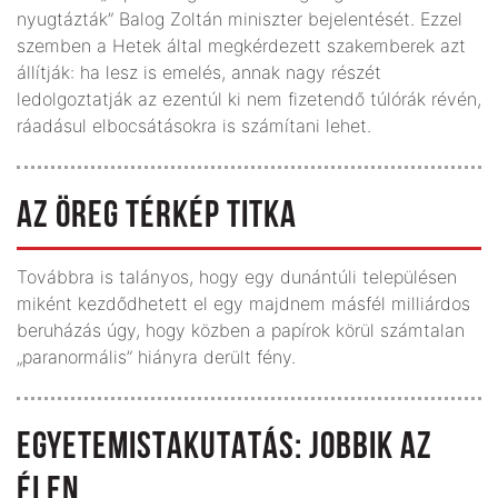
nyugtázták” Balog Zoltán miniszter bejelentését. Ezzel
szemben a Hetek által megkérdezett szak­emberek azt
állítják: ha lesz is emelés, annak nagy részét
ledolgoztatják az ezentúl ki nem fizetendő túlórák révén,
ráadásul elbocsátásokra is számítani lehet.
AZ ÖREG TÉRKÉP TITKA
Továbbra is talányos, hogy egy dunántúli településen
miként kezdődhetett el egy majdnem másfél milliárdos
beruházás úgy, hogy közben a papírok körül számtalan
„paranormális” hiányra derült fény.
EGYETEMISTAKUTATÁS: JOBBIK AZ
ÉLEN