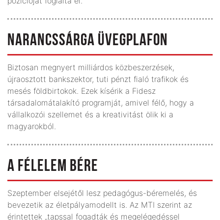
pozícióját foglalta el.
NARANCSSÁRGA ÜVEGPLAFON
Biztosan megnyert milliárdos közbeszerzések,
újraosztott bankszektor, tuti pénzt fialó trafikok és
mesés földbirtokok. Ezek kísérik a Fidesz
társadalomátalakító programját, amivel félő, hogy a
vállalkozói szellemet és a kreativitást ölik ki a
magyarokból.
A FÉLELEM BÉRE
Szeptember elsejétől lesz pedagógus-béremelés, és
bevezetik az életpályamodellt is. Az MTI szerint az
érintettek „tapssal fogadták és megelégedéssel