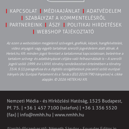
KAPCSOLAT
MÉDIAAJÁNLAT
ADATVÉDELEM
SZABÁLYZAT A KOMMENTELÉSRŐL
PARTNEREINK
ÁSZF
POLITIKAI HIRDETÉSEK
WEBSHOP TÁJÉKOZTATÓ
Az ezen a weboldalon megjelenő szövegek, grafikák, képek, hangfelvételek,
video anyagok vagy egyéb tartalmak szerzői jogvédelem alatt állnak. A
Hetek.hu Kft. minden jogot fenntart a tartalommal kapcsolatosan, beleértve a
tartalom szöveg- és adatbányászat céljára való felhasználását is – A szerzői
jogról szóló 1999. évi LXXVI. törvény rendelkezései értelmében a törvény
35/A. § (1) paragrafusa és a digitális szolgáltatások piacairól szóló európai
irányelv (Az Európai Parlament és a Tanács (EU) 2019/790 Irányelve) 4. cikke
alapján. © 2026 HETEK.HU Kft.
Nemzeti Média - és Hírközlési Hatóság, 1525 Budapest,
Pf. 75. | +36 1 457 7100 (telefon) | +36 1 356 5520
(fax) |
info@nmhh.hu
| www.nmhh.hu
Alapító-főszerkesztő: Németh Sándor - Founder Editor in