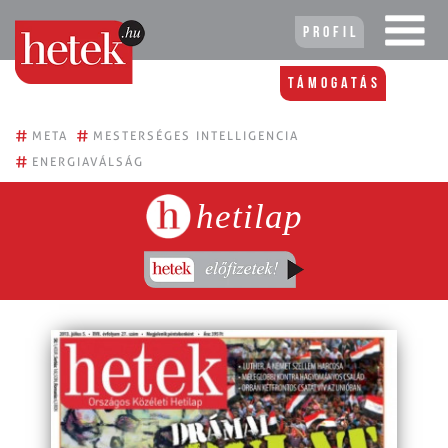
Profil
Támogatás
#
#
META
MESTERSÉGES INTELLIGENCIA
#
ENERGIAVÁLSÁG
hetilap