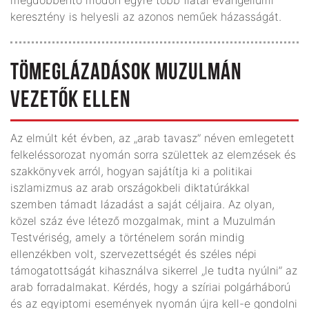
keresztény is helyesli az azonos neműek házasságát.
TÖMEGLÁZADÁSOK MUZULMÁN
VEZETŐK ELLEN
Az elmúlt két évben, az „arab tavasz” néven emlegetett
felkeléssorozat nyomán sorra születtek az elemzések és
szakkönyvek arról, hogyan sajátítja ki a politikai
iszlamizmus az arab országokbeli diktatúrákkal
szemben támadt lázadást a saját céljaira. Az olyan,
közel száz éve létező mozgalmak, mint a Muzulmán
Testvériség, amely a történelem során mindig
ellenzékben volt, szervezettségét és széles népi
támogatottságát kihasználva sikerrel „le tudta nyúlni” az
arab forradalmakat. Kérdés, hogy a szíriai polgárháború
és az egyiptomi események nyomán újra kell-e gondolni