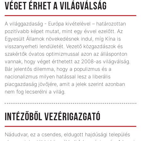
VÉGET ÉRHET A VILÁGVÁLSÁG
A világgazdaság - Európa kivételével – határozottan
pozitívabb képet mutat, mint egy évvel ezelőtt. Az
Egyesült Államok növekedésnek indul, míg Kína is
visszanyerheti lendületét. Vezető közgazdászok és
szakértők óvatos optimizmussal azon az állásponton
vannak, hogy véget érthetett az 2008-as világválság.
Bár jelentős dilemma, hogy a populizmus és a
nacionalizmus milyen hatással lesz a liberális
piacgazdaság jövőjére, amit a jelek szerint azonban
nem fog lecserélni a világ.
INTÉZŐBŐL VEZÉRIGAZGATÓ
Nádudvar, ez a csendes, eldugott hajdúsági település