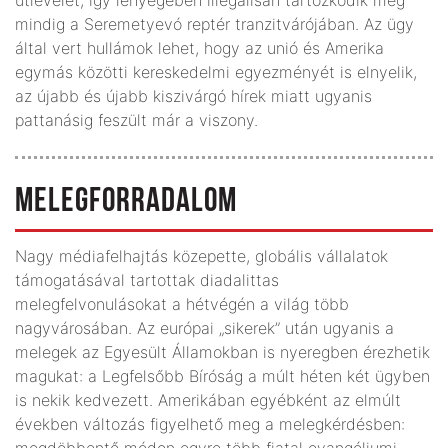
mindig a Seremetyevó reptér tranzitvárójában. Az ügy
által vert hullámok lehet, hogy az unió és Amerika
egymás közötti kereskedelmi egyezményét is elnyelik,
az újabb és újabb kiszivárgó hírek miatt ugyanis
pattanásig feszült már a viszony.
MELEGFORRADALOM
Nagy médiafelhajtás közepette, globális vállalatok
támogatásával tartottak diadalittas
melegfelvonulásokat a hétvégén a világ több
nagyvárosában. Az európai „sikerek” után ugyanis a
melegek az Egyesült Államokban is nyeregben érezhetik
magukat: a Legfelsőbb Bíróság a múlt héten két ügyben
is nekik kedvezett. Amerikában egyébként az elmúlt
években változás figyelhető meg a melegkérdésben:
megdöbbentő módon egyre több fiatal evangéliumi