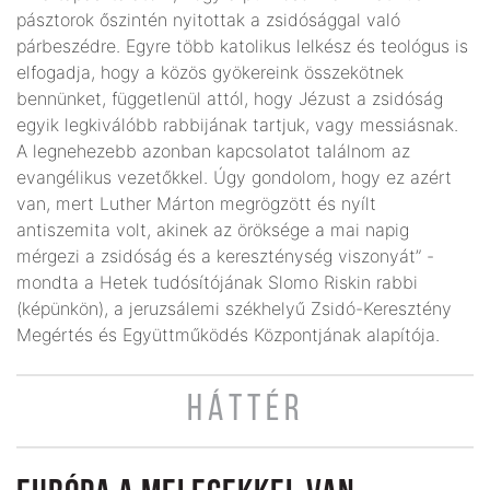
pásztorok őszintén nyitottak a zsidósággal való
párbeszédre. Egyre több katolikus lelkész és teológus is
elfogadja, hogy a közös gyökereink összekötnek
bennünket, függetlenül attól, hogy Jézust a zsidóság
egyik legkiválóbb rabbijának tartjuk, vagy messiásnak.
A legnehezebb azonban kapcsolatot találnom az
evangélikus vezetőkkel. Úgy gondolom, hogy ez azért
van, mert Luther Márton megrögzött és nyílt
antiszemita volt, akinek az öröksége a mai napig
mérgezi a zsidóság és a kereszténység viszonyát” -
mondta a Hetek tudósítójának Slomo Riskin rabbi
(képünkön), a jeruzsálemi székhelyű Zsidó-Keresztény
Megértés és Együttműködés Központjának alapítója.
HÁTTÉR