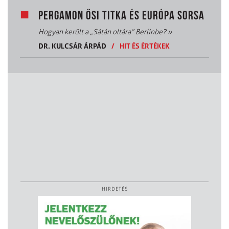
PERGAMON ŐSI TITKA ÉS EURÓPA SORSA
Hogyan került a „Sátán oltára” Berlinbe?
»
DR. KULCSÁR ÁRPÁD
/
HIT ÉS ÉRTÉKEK
HIRDETÉS