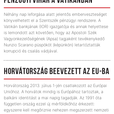
PÉNZÜGYI VIHAR A VATIKÁNBAN
Néhány nap leforgása alatt jelentős emberveszteséget
könyvelhetett el a Szentszék pénzügyi rendszere. A
Vatikán bankjának (IOR) igazgatója és annak helyettese
is lemondott azt követően, hogy az Apostoli Szék
Vagyonkezelőségének (Apsa) tagjaként tevékenykedő
Nunzio Scarano püspököt (képünkön) letartóztatták
korrupció és csalás vádjával.
HORVÁTORSZÁG BEEVEZETT AZ EU-BA
Horvátország 2013. július 1-jén csatlakozott az Európai
Unióhoz. A horvátok mindig is Európához tartoztak, a
balkáni identitást a mai napig tagadják. Az 1991 óta
független ország ezzel új mérföldkőhöz érkezett:
egyszerre kell megőriznie nehezen megszerzett nemzeti