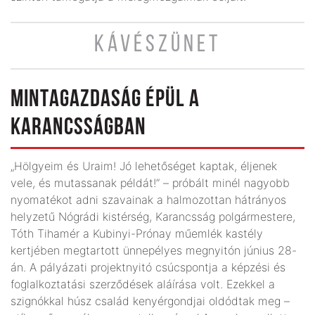
KÁVÉSZÜNET
MINTAGAZDASÁG ÉPÜL A
KARANCSSÁGBAN
„Hölgyeim és Uraim! Jó lehetőséget kaptak, éljenek
vele, és mutassanak példát!” – próbált minél nagyobb
nyomatékot adni szavainak a halmozottan hátrányos
helyzetű Nógrádi kistérség, Karancsság polgármestere,
Tóth Tihamér a Kubinyi-Prónay műemlék kastély
kertjében megtartott ünnepélyes megnyitón június 28-
án. A pályázati projektnyitó csúcspontja a képzési és
foglalkoztatási szerződések aláírása volt. Ezekkel a
szignókkal húsz család kenyérgondjai oldódtak meg –