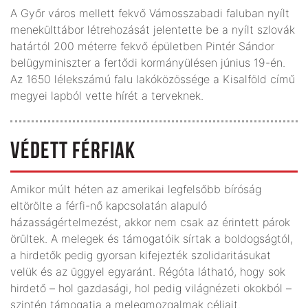
A Győr város mellett fekvő Vámosszabadi faluban nyílt
menekülttábor létrehozását jelentette be a nyílt szlovák
határtól 200 méterre fekvő épületben Pintér Sándor
belügyminiszter a fertődi kormányülésen június 19-én.
Az 1650 lélekszámú falu lakóközössége a Kisalföld című
megyei lapból vette hírét a terveknek.
VÉDETT FÉRFIAK
Amikor múlt héten az amerikai legfelsőbb bíróság
eltörölte a férfi-nő kapcsolatán alapuló
házasságértelmezést, akkor nem csak az érintett párok
örültek. A melegek és támogatóik sírtak a boldogságtól,
a hirdetők pedig gyorsan kifejezték szolidaritásukat
velük és az üggyel egyaránt. Régóta látható, hogy sok
hirdető – hol gazdasági, hol pedig világnézeti okokból –
szintén támogatja a melegmozgalmak céljait.