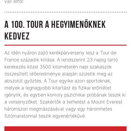
vall erről:
A 100. TOUR A HEGYIMENŐKNEK
KEDVEZ
Az idén nyáron zajló kerékpárverseny lesz a Tour de
France századik kiírása. A rendszerint 23 napig tartó
kerekezés közel 3500 kilométerén napi szakaszok
összesített időeredménye alapján születik meg az
abszolút győztes. A Tour egyike azon sportoknak,
melyek a legnagyobb kitartást és fizikai erőnlétet
igénylik, és egyben komoly pszichikai próbának teszik ki
a versenyzőket. Szakértők a terhelést a Mount Everest
háromszori megmászásával vagy egy háromhetes
futómaratonnal teszik egyenértékűvé.