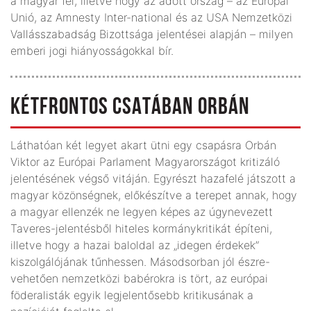
a magyar fél, illetve hogy az adott ország – az Európai
Unió, az Amnesty Inter-national és az USA Nemzetközi
Vallásszabadság Bizottsága jelentései alapján – milyen
emberi jogi hiányosságokkal bír.
KÉTFRONTOS CSATÁBAN ORBÁN
Láthatóan két legyet akart ütni egy csapásra Orbán
Viktor az Európai Parlament Magyarországot kritizáló
jelentésének végső vitáján. Egyrészt hazafelé játszott a
magyar közönségnek, előkészítve a terepet annak, hogy
a magyar ellenzék ne legyen képes az úgynevezett
Taveres-jelentésből hiteles kormánykritikát építeni,
illetve hogy a hazai baloldal az „idegen érdekek”
kiszolgálójának tűnhessen. Másodsorban jól észre-
vehetően nemzetközi babérokra is tört, az európai
föderalisták egyik legjelen­tősebb kritikusának a