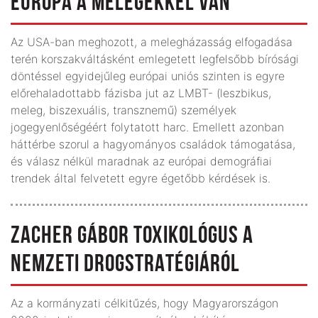
EURÓPA A MELEGEKKEL VAN
Az USA-ban meghozott, a melegházasság elfogadása
terén korszakváltásként emlegetett legfelsőbb bírósági
döntéssel egyidejűleg európai uniós szinten is egyre
előrehaladottabb fázisba jut az LMBT- (leszbikus,
meleg, biszexuális, transznemű) személyek
jogegyenlőségéért folytatott harc. Emellett azonban
háttérbe szorul a hagyományos családok támogatása,
és válasz nélkül maradnak az európai demográfiai
trendek által felvetett egyre égetőbb kérdések is.
ZACHER GÁBOR TOXIKOLÓGUS A
NEMZETI DROGSTRATÉGIÁRÓL
Az a kormányzati célkitűzés, hogy Magyarországon