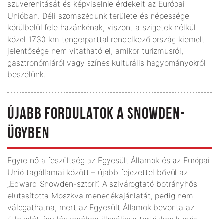
szuverenitását és képviselnie érdekeit az Európai
Unióban. Déli szomszédunk területe és népessége
körülbelül fele hazánkénak, viszont a szigetek nélkül
közel 1730 km tengerparttal rendelkező ország kiemelt
jelentősége nem vitatható el, amikor turizmusról,
gasztronómiáról vagy színes kulturális hagyományokról
beszélünk.
ÚJABB FORDULATOK A SNOWDEN-
ÜGYBEN
Egyre nő a feszültség az Egyesült Államok és az Európai
Unió tagállamai között – újabb fejezettel bővül az
„Edward Snowden-sztori”. A szivárogtató botrányhős
elutasította Moszkva menedékajánlatát, pedig nem
válogathatna, mert az Egyesült Államok bevonta az
útlevelét, így lényegében illegálisan tartózkodik még