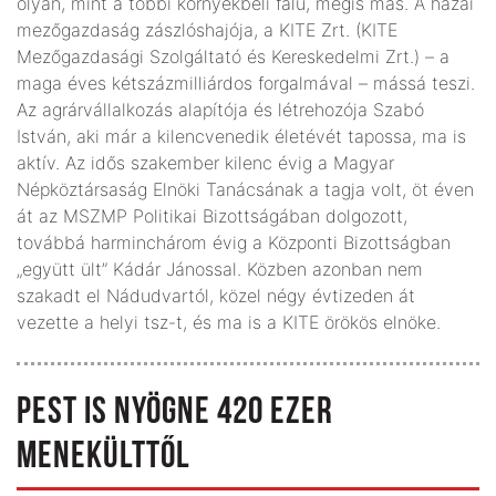
olyan, mint a többi környékbeli falu, mégis más. A hazai
mezőgazdaság zászlóshajója, a KITE Zrt. (KITE
Mezőgazdasági Szolgáltató és Kereskedelmi Zrt.) – a
maga éves kétszázmilliárdos forgalmával – mássá teszi.
Az agrárvállalkozás alapítója és létrehozója Szabó
István, aki már a kilencvenedik életévét tapossa, ma is
aktív. Az idős szakember kilenc évig a Magyar
Népköztársaság Elnöki Tanácsának a tagja volt, öt éven
át az MSZMP Politikai Bizottságában dolgozott,
továbbá harminchárom évig a Központi Bizottságban
„együtt ült” Kádár Jánossal. Közben azonban nem
szakadt el Nádudvartól, közel négy évtizeden át
vezette a helyi tsz-t, és ma is a KITE örökös elnöke.
PEST IS NYÖGNE 420 EZER
MENEKÜLTTŐL