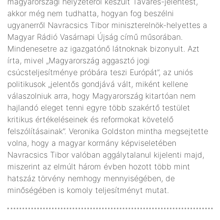
magyarországi helyzetéről készült Tavares-jelentést,
akkor még nem tudhatta, hogyan fog beszélni
ugyanerről Navracsics Tibor miniszterelnök-helyettes a
Magyar Rádió Vasárnapi Újság című műsorában.
Mindenesetre az igazgatónő látnoknak bizonyult. Azt
írta, mivel „Magyarország aggasztó jogi
csúcsteljesítménye próbára teszi Európát”, az uniós
politikusok „jelentős gondjává vált, miként kellene
válaszolniuk arra, hogy Magyarország kitartóan nem
hajlandó eleget tenni egyre több szakértő testület
kritikus értékeléseinek és reformokat követelő
felszólításainak”. Veronika Goldston mintha megsejtette
volna, hogy a magyar kormány képviseletében
Navracsics Tibor valóban aggálytalanul kijelenti majd,
miszerint az elmúlt három évben hozott több mint
hatszáz törvény nemhogy mennyiségében, de
minőségében is komoly teljesítményt mutat.