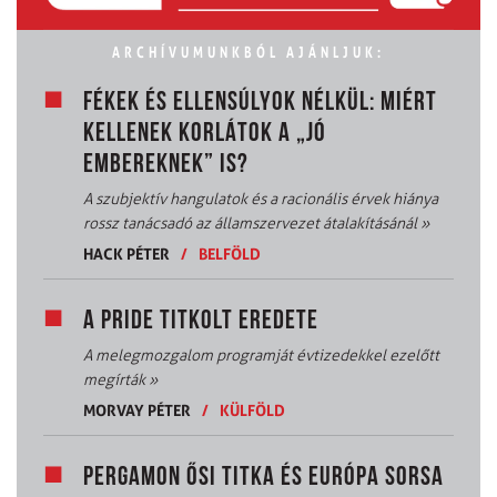
ARCHÍVUMUNKBÓL AJÁNLJUK:
FÉKEK ÉS ELLENSÚLYOK NÉLKÜL: MIÉRT
KELLENEK KORLÁTOK A „JÓ
EMBEREKNEK” IS?
A szubjektív hangulatok és a racionális érvek hiánya
rossz tanácsadó az államszervezet átalakításánál
»
HACK PÉTER
/
BELFÖLD
A PRIDE TITKOLT EREDETE
A melegmozgalom programját évtizedekkel ezelőtt
megírták
»
MORVAY PÉTER
/
KÜLFÖLD
PERGAMON ŐSI TITKA ÉS EURÓPA SORSA