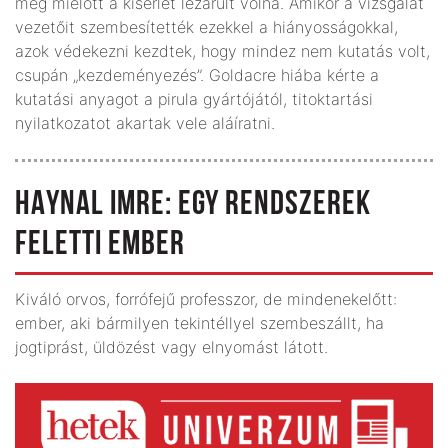
még mielőtt a kísérlet lezárult volna. Amikor a vizsgálat
vezetőit szembesítették ezekkel a hiányosságokkal,
azok védekezni kezdtek, hogy mindez nem kutatás volt,
csupán „kezdeményezés”. Goldacre hiába kérte a
kutatási anyagot a pirula gyártójától, titoktartási
nyilatkozatot akartak vele aláíratni.
HAYNAL IMRE: EGY RENDSZEREK
FELETTI EMBER
Kiváló orvos, forrófejű professzor, de mindenekelőtt:
ember, aki bármilyen tekintéllyel szembeszállt, ha
jogtiprást, üldözést vagy elnyomást látott.