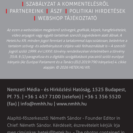
SZABÁLYZAT A KOMMENTELÉSRŐL
PARTNEREINK
ÁSZF
POLITIKAI HIRDETÉSEK
WEBSHOP TÁJÉKOZTATÓ
Az ezen a weboldalon megjelenő szövegek, grafikák, képek, hangfelvételek,
video anyagok vagy egyéb tartalmak szerzői jogvédelem alatt állnak. A
Hetek.hu Kft. minden jogot fenntart a tartalommal kapcsolatosan, beleértve a
tartalom szöveg- és adatbányászat céljára való felhasználását is – A szerzői
jogról szóló 1999. évi LXXVI. törvény rendelkezései értelmében a törvény
35/A. § (1) paragrafusa és a digitális szolgáltatások piacairól szóló európai
irányelv (Az Európai Parlament és a Tanács (EU) 2019/790 Irányelve) 4. cikke
alapján. © 2026 HETEK.HU Kft.
Nemzeti Média - és Hírközlési Hatóság, 1525 Budapest,
Pf. 75. | +36 1 457 7100 (telefon) | +36 1 356 5520
(fax) |
info@nmhh.hu
| www.nmhh.hu
Alapító-főszerkesztő: Németh Sándor - Founder Editor in
Chief: Németh Sándor. Kérdéseit, észrevételeit kérjük írja
meg címünkre:
hetek@hetek.hu
. - The photos contained in