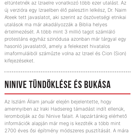
eltüntetnék az Izraelre vonatkozó több ezer utalást. Az
új verzióra egy Izraelben élő palesztin lelkész, Dr. Naim
Ateek tett javaslatot, aki szerint az ószövetségi etnikai
utalások ma már akadályozzák a Biblia helyes
értelmezését. A több mint 3 millió tagot számláló
protestáns egyház szinódusa azonban már tárgyal egy
hasonló javaslatról, amely a felekezet hivatalos
imaformuláiból száműzte volna az Izrael és Cion (Sion)
kifejezéseket.
NINIVE TÜNDÖKLÉSE ÉS BUKÁSA
Az Iszlám Állam január elején bejelentette, hogy
amennyiben az Iraki Hadsereg támadást indít ellenük,
lerombolják az ősi Ninive falait. A lapzártánkig elérhető
információk alapján már meg is kezdték a több mint
2700 éves ősi építmény módszeres pusztítását. A mára