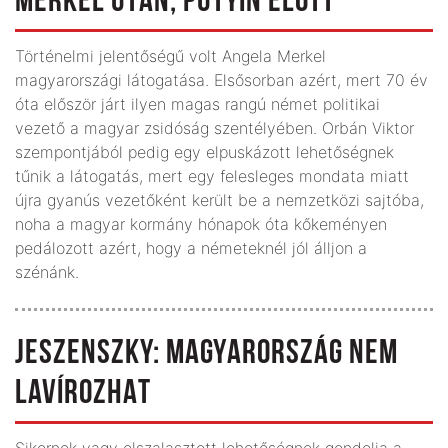
MERKEL UTÁN, PUTYIN ELŐTT
Történelmi jelentőségű volt Angela Merkel
magyarországi látogatása. Elsősorban azért, mert 70 év
óta először járt ilyen magas rangú német politikai
vezető a magyar zsidóság szentélyében. Orbán Viktor
szempontjából pedig egy elpuskázott lehetőségnek
tűnik a látogatás, mert egy felesleges mondata miatt
újra gyanús vezetőként került be a nemzetközi sajtóba,
noha a magyar kormány hónapok óta kőkeményen
pedálozott azért, hogy a németeknél jól álljon a
szénánk.
JESZENSZKY: MAGYARORSZÁG NEM
LAVÍROZHAT
Sikernek vagy elszalasztott lehetőségnek gondolja a