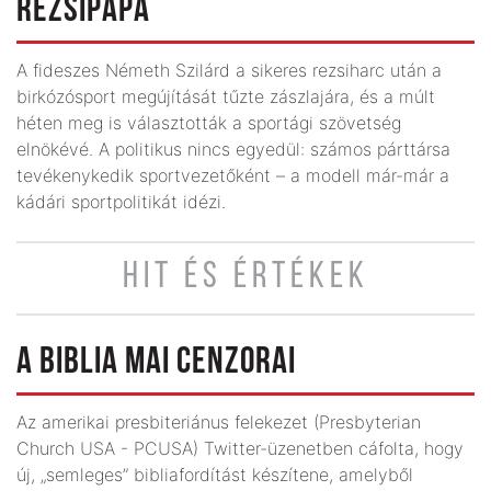
REZSIPÁPA
A fideszes Németh Szilárd a sikeres rezsiharc után a
birkózósport megújítását tűzte zászlajára, és a múlt
héten meg is választották a sportági szövetség
elnökévé. A politikus nincs egyedül: számos párttársa
tevékenykedik sportvezetőként – a modell már-már a
kádári sportpolitikát idézi.
HIT ÉS ÉRTÉKEK
A BIBLIA MAI CENZORAI
Az amerikai presbiteriánus felekezet (Presbyterian
Church USA - PCUSA) Twitter-üzenetben cáfolta, hogy
új, „semleges” bibliafordítást készítene, amelyből