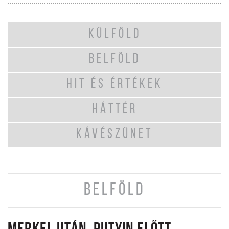
KÜLFÖLD
BELFÖLD
HIT ÉS ÉRTÉKEK
HÁTTÉR
KÁVÉSZÜNET
BELFÖLD