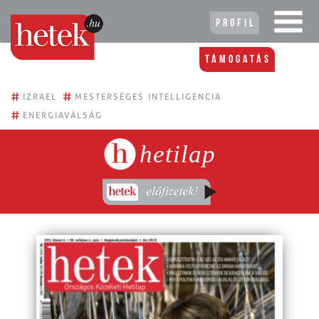
Profil
Támogatás
#
#
IZRAEL
MESTERSÉGES INTELLIGENCIA
#
ENERGIAVÁLSÁG
hetilap