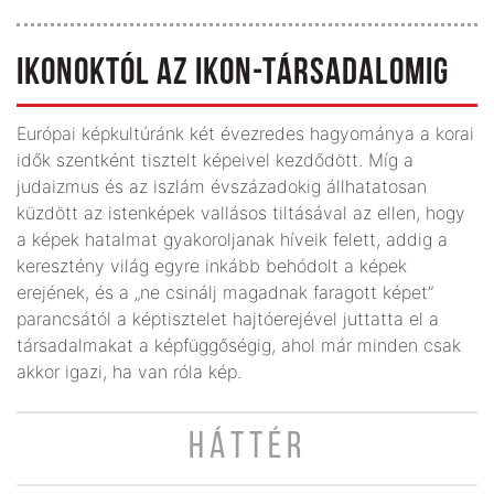
IKONOKTÓL AZ IKON-TÁRSADALOMIG
Európai képkultúránk két évezredes hagyománya a korai
idők szentként tisztelt képeivel kezdődött. Míg a
judaizmus és az iszlám évszázadokig állhatatosan
küzdött az istenképek vallásos tiltásával az ellen, hogy
a képek hatalmat gyakoroljanak híveik felett, addig a
keresztény világ egyre inkább behódolt a képek
erejének, és a „ne csinálj magadnak faragott képet”
parancsától a képtisztelet hajtóerejével juttatta el a
társadalmakat a képfüggőségig, ahol már minden csak
akkor igazi, ha van róla kép.
HÁTTÉR