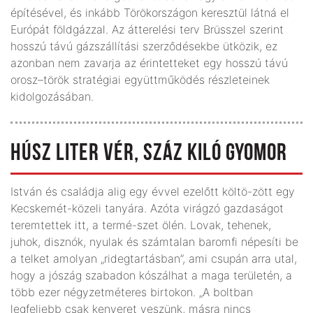
építésével, és inkább Törökországon keresztül látná el
Európát földgázzal. Az átterelési terv Brüsszel szerint
hosszú távú gázszállítási szerződésekbe ütközik, ez
azonban nem zavarja az érintetteket egy hosszú távú
orosz–török stratégiai együttműködés részleteinek
kidolgozásában.
HÚSZ LITER VÉR, SZÁZ KILÓ GYOMOR
István és családja alig egy évvel ezelőtt költö-zött egy
Kecskemét-közeli tanyára. Azóta virágzó gazdaságot
teremtettek itt, a termé-szet ölén. Lovak, tehenek,
juhok, disznók, nyulak és számtalan baromfi népesíti be
a telket amolyan „ridegtartásban”, ami csupán arra utal,
hogy a jószág szabadon kószálhat a maga területén, a
több ezer négyzetméteres birtokon. „A boltban
legfeljebb csak kenyeret veszünk, másra nincs