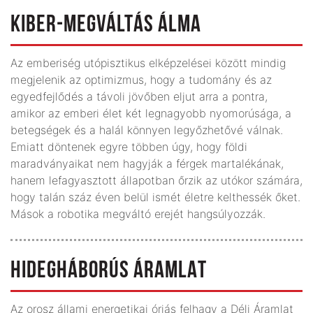
KIBER-MEGVÁLTÁS ÁLMA
Az emberiség utópisztikus elképzelései között mindig
megjelenik az optimizmus, hogy a tudomány és az
egyedfejlődés a távoli jövőben eljut arra a pontra,
amikor az emberi élet két legnagyobb nyomorúsága, a
betegségek és a halál könnyen legyőzhetővé válnak.
Emiatt döntenek egyre többen úgy, hogy földi
maradványaikat nem hagyják a férgek martalékának,
hanem lefagyasztott állapotban őrzik az utókor számára,
hogy talán száz éven belül ismét életre kelthessék őket.
Mások a robotika megváltó erejét hangsúlyozzák.
HIDEGHÁBORÚS ÁRAMLAT
Az orosz állami energetikai óriás felhagy a Déli Áramlat