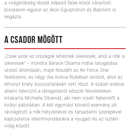
a világörökség részét képező falak közül irányított
birodalom egykor az ókori Egyiptomot és Babilont is
leigázta.
A CSADOR MÖGÖTT
„Csak azok az országok lehetnek sikeresek, ahol a nők is
sikeresek” – mondta Barack Obama indiai látoga­tása
utolsó állomásán, majd felszállt az Air Force One
fedélzetre, és négy óra múlva Rijádban landolt, ahol az
elhunyt király búcsúztatásán vett részt. A szaúd-arábiai
állami televízió a látogatásról készült felvé­teleken
kitakarta Michelle Obamát, aki nem viselt fejkendőt a
királyi palotában. A két egymást követő esemény jól
rávilágított a nők helyzetével és társadal­mi szerepével
kapcsolatos ellentmondásokra a nyugati és az iszlám
világ között.