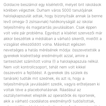
Goldacre beszámol egy kísérletről, melyet brit iskolások
körében végeztek. Durham város 5000 tanulójának
halolajkapszulát adtak, hogy bizonyítsák annak (a benne
levő omega-3 zsírsavnak) hatékonyságát az iskolai
teljesítmény és magatartás javulásában. Csak éppen
volt vele pár probléma. Egyrészt a kísérlet szervezői már
akkor beszéltek a médiában a várható sikerről, mielőtt a
vizsgálat elkezdődött volna. Másrészt egészen
nevetséges a hatás mérésének módja: összevetették a
gyerekek kisérettségi eredményét azzal, amire a
tantestület számított volna (!) a halolajkapszula nélkül.
Nem volt kontrollcsoport, tehát nem volt kikkel
összevetni a fejlődést. A gyerekek (és szüleik és
tanáraik) tudták mit szednek, és azt is, hogy a
teljesítményük javulásáért szedik, vagyis erőteljesen ki
voltak téve a placebohatásnak. Ráadásul az
osztálytermeket ellepték az operatőrök és riporterek,
akik a várható csodálatos eredményről tudósítottak,