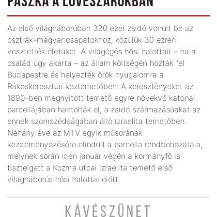
PÁSZKA A LÖVÉSZÁROKBAN
Az első világháborúban 320 ezer zsidó vonult be az
osztrák–magyar csapatokhoz, közülük 30 ezren
vesztették életüket. A világégés hősi halottait – ha a
család úgy akarta – az állam költségén hozták fel
Budapestre és helyezték örök nyugalomra a
Rákoskeresztúri köztemetőben. A keresztényeket az
1890-ben megnyitott temető egyre növekvő katonai
parcellájában hantolták el, a zsidó származásúakat az
ennek szomszédságában álló izraelita temetőben.
Néhány éve az MTV egyik műsorának
kezdeményezésére elindult a parcella rendbehozatala,
melynek során idén január végén a kormányfő is
tisztelgett a Kozma utcai izraelita temető első
világháborús hősi halottai előtt.
KÁVÉSZÜNET