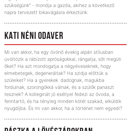
szükségünk” - mondja a gazda, akihez a következő
napra tervezett bikavágásra érkeztünk.
KATI NÉNI ODAVER
Mi van akkor, ha egy óvónő évekig alpári stílusban
üvöltözik a rábízott apróságokkal, rángatja, sőt megüti
őket? Ha azt mondogatja a négyéveseknek, hogy
elmebetegek, degeneráltak? Ha szidja előttük a
szüleiket? Ha a gyerekek dadognak, magukba
fordulnak, szorongókká válnak, és a szülők panaszt
tesznek? A kolleginát jó eséllyel fedezi az óvoda, a
fenntartó, és ha tényleg minden kötél szakad, elküldik
nyugdíjba. És mi van akkor, ha a történet nem egyedi?