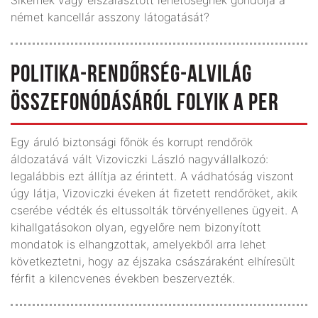
német kancellár asszony látogatását?
POLITIKA-RENDŐRSÉG-ALVILÁG
ÖSSZEFONÓ­DÁSÁRÓL FOLYIK A PER
Egy áruló biztonsági főnök és korrupt rendőrök
áldozatává vált Vizoviczki László nagyvállalkozó:
legalábbis ezt állítja az érintett. A vádhatóság viszont
úgy látja, Vizoviczki éveken át fizetett rendőröket, akik
cserébe védték és eltussolták törvényellenes ügyeit. A
kihallgatásokon olyan, egyelőre nem bizonyított
mondatok is elhangzottak, amelyekből arra lehet
következtetni, hogy az éjszaka császáraként elhíresült
férfit a kilencvenes években beszervezték.