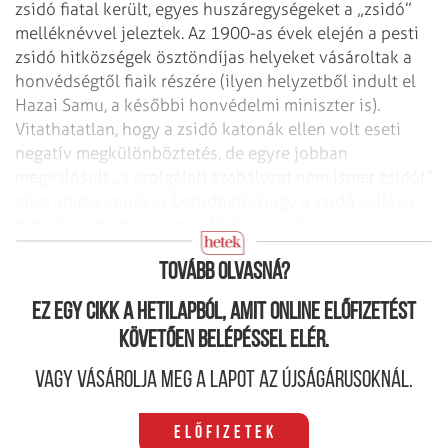
zsidó fiatal került, egyes huszáregységeket a „zsidó”
melléknévvel jeleztek. Az 1900-as évek elején a pesti
zsidó hitközségek ösztöndíjas helyeket vásároltak a
honvédségtől fiaik részére (ilyen helyzetből indult el
Hazai Samu, a későb­bi honvédelmi miniszter is).
Vitathatatlan, hogy a zsidó katonák ellen volt eseti
negatív megkülönböztetés, de egyre jobban
megvalósult „a szolgálati szabályzat nem ismer zsidót”
elve, amely annak is betudható, hogy a zsidó vallású
tartalékos tisztek aránya 18,7 százalékra, a katonai
tisztviselőké pedig 21 százalékra nőtt a hadseregben.
Tovább olvasná?
Ez egy cikk a hetilapból, amit online előfizetést
követően belépéssel elér.
Vagy vásárolja meg a lapot az újságárusoknál.
Előfizetek