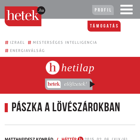
Profil
Támogatás
#
#
IZRAEL
MESTERSÉGES INTELLIGENCIA
#
ENERGIAVÁLSÁG
hetilap
Pászka a lövészárokban
MATTHAEIDESZ KONRÁD
/
HÁTTÉR
2015. 02. 06. (XIX/6)