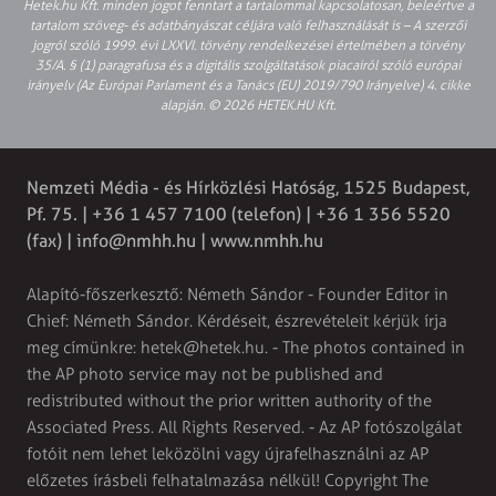
Hetek.hu Kft. minden jogot fenntart a tartalommal kapcsolatosan, beleértve a
tartalom szöveg- és adatbányászat céljára való felhasználását is – A szerzői
jogról szóló 1999. évi LXXVI. törvény rendelkezései értelmében a törvény
35/A. § (1) paragrafusa és a digitális szolgáltatások piacairól szóló európai
irányelv (Az Európai Parlament és a Tanács (EU) 2019/790 Irányelve) 4. cikke
alapján. © 2026 HETEK.HU Kft.
Nemzeti Média - és Hírközlési Hatóság, 1525 Budapest,
Pf. 75. | +36 1 457 7100 (telefon) | +36 1 356 5520
(fax) |
info@nmhh.hu
| www.nmhh.hu
Alapító-főszerkesztő: Németh Sándor - Founder Editor in
Chief: Németh Sándor. Kérdéseit, észrevételeit kérjük írja
meg címünkre:
hetek@hetek.hu
. - The photos contained in
the AP photo service may not be published and
redistributed without the prior written authority of the
Associated Press. All Rights Reserved. - Az AP fotószolgálat
fotóit nem lehet leközölni vagy újrafelhasználni az AP
előzetes írásbeli felhatalmazása nélkül! Copyright The