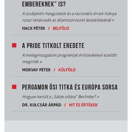
EMBEREKNEK” IS?
A szubjektív hangulatok és a racionális érvek hiánya
rossz tanácsadó az államszervezet átalakításánál
»
HACK PÉTER
/
BELFÖLD
A PRIDE TITKOLT EREDETE
A melegmozgalom programját évtizedekkel ezelőtt
megírták
»
MORVAY PÉTER
/
KÜLFÖLD
PERGAMON ŐSI TITKA ÉS EURÓPA SORSA
Hogyan került a „Sátán oltára” Berlinbe?
»
DR. KULCSÁR ÁRPÁD
/
HIT ÉS ÉRTÉKEK