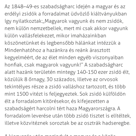
Az 1848–49-es szabadságharc idején a magyar és az
erdélyi zsidók a forradalmat üdvözlő kiáltványukban
így nyilatkoztak:„Magyarok vagyunk és nem zsidók,
nem külön nemzetbeliek, mert mi csak akkor vagyunk
külön vallásfelekezet, mikor imaházainkban
köszönetünket és legbensőbb hálánkat intézzük a
Mindenhatóhoz a hazánkra és reánk árasztott
kegyelméért, de az élet minden egyéb viszonyaiban
honfiak, csak magyarok vagyunk!” A szabadságharc
alatt hazánk területén mintegy 140-150 ezer zsidó élt,
közülük 8 őr­nagy, 30 százados, illetve az orvosok
tekintélyes része a zsidó valláshoz tartozott, és több
mint 1500 vitézt is feljegyeztek. Sok zsidó külföldön
élt a forradalom kitörésekor, és kifejezetten a
szabadságért harcolni tért haza Magyarországra. A
forradalom leverése után több zsidó tisztet is elítéltek,
illetve közvitéznek soroztak be az osztrák hadseregbe.