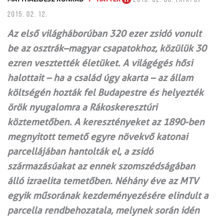
2015. 02. 12.
Az első világháborúban 320 ezer zsidó vonult
be az osztrák–magyar csapatokhoz, közülük 30
ezren vesztették életüket. A világégés hősi
halottait – ha a család úgy akarta – az állam
költségén hozták fel Budapestre és helyezték
örök nyugalomra a Rákoskeresztúri
köztemetőben. A keresztényeket az 1890-ben
megnyitott temető egyre növekvő katonai
parcellájában hantolták el, a zsidó
származásúakat az ennek szomszédságában
álló izraelita temetőben. Néhány éve az MTV
egyik műsorának kezdeményezésére elindult a
parcella rendbehozatala, melynek során idén