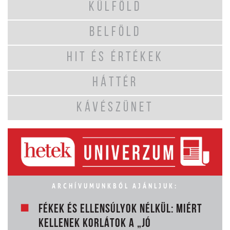
KÜLFÖLD
BELFÖLD
HIT ÉS ÉRTÉKEK
HÁTTÉR
KÁVÉSZÜNET
ARCHÍVUMUNKBÓL AJÁNLJUK:
FÉKEK ÉS ELLENSÚLYOK NÉLKÜL: MIÉRT
KELLENEK KORLÁTOK A „JÓ