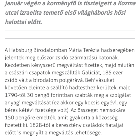
január végén a kormányfő is tisztelgett a Kozma
utcai izraelita temető első világháborús hősi
halottai előtt.
A Habsburg Birodalomban Mária Terézia hadseregében
jelentek meg először zsidó származású katonák.
Kezdetben kényszerű megváltást fizettek, majd miután
a császári csapatok megszállták Galíciát, 185 ezer
zsidó vált a birodalom polgárává. Behívásukat
követően eleinte a szállító hadtesthez kerültek, majd
1790-től 30 pengő forintban szabták meg a szolgálat
anyagi megváltását (ez akkor egy kocsis egyévi, egy
béres kétévi fizetsége volt). Az összeget nemsokára
150 pengőre emelték, amit gyakorta a közösség
fizetett ki. 1828-tól a keresztény családok fiataljai
előtt is megnyílt a megváltás lehetősége.