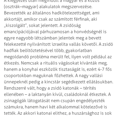
A kiegyezés után megindult a magyar és a közös
(osztrák–magyar) alakulatok megszervezése.
Bevezették az általános hadkötelezettséget, ami
akkortájt, amikor csak az számított férfinak, aki
„kiszolgált”, sokat jelentett. A zsidóság
emancipációjával párhuzamosan a honvédségnél is
egyre nagyobb létszámban jelentek meg a bevett
felekezetté nyilvánított izraelita vallás követői. A zsidó
hadfiak beöltöztetésével több, gyakorlatban
megoldandó probléma merült fel, ilyen volt például az
étkezés. Nemcsak a rituális vágásokat kívánták meg,
hanem a konyhai eszközök tisztaságát is, ezért 4-7 fős
csoportokban maguknak főzhettek. A nagy vallási
ünnepeknél pedig a kincstár segédkezett ellátásukban.
Rendszerré vált, hogy a zsidó katonák – térítés
ellenében – a laktanyán kívül, családoknál étkeztek. A
zsinagógák látogatását nem csupán engedélyezték
számukra, hanem havi két alkalommal kötelezővé is
tették. Az akkori katonai elithez, a huszársághoz is sok