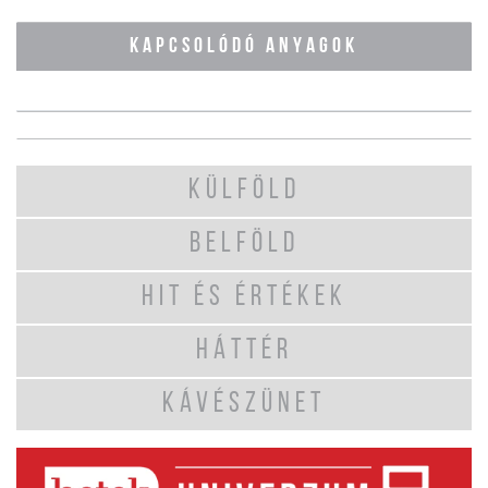
KAPCSOLÓDÓ ANYAGOK
KÜLFÖLD
BELFÖLD
HIT ÉS ÉRTÉKEK
HÁTTÉR
KÁVÉSZÜNET