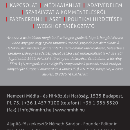
KAPCSOLAT
MÉDIAAJÁNLAT
ADATVÉDELEM
SZABÁLYZAT A KOMMENTELÉSRŐL
PARTNEREINK
ÁSZF
POLITIKAI HIRDETÉSEK
WEBSHOP TÁJÉKOZTATÓ
Az ezen a weboldalon megjelenő szövegek, grafikák, képek, hangfelvételek,
video anyagok vagy egyéb tartalmak szerzői jogvédelem alatt állnak. A
Hetek.hu Kft. minden jogot fenntart a tartalommal kapcsolatosan, beleértve a
tartalom szöveg- és adatbányászat céljára való felhasználását is – A szerzői
jogról szóló 1999. évi LXXVI. törvény rendelkezései értelmében a törvény
35/A. § (1) paragrafusa és a digitális szolgáltatások piacairól szóló európai
irányelv (Az Európai Parlament és a Tanács (EU) 2019/790 Irányelve) 4. cikke
alapján. © 2026 HETEK.HU Kft.
Nemzeti Média - és Hírközlési Hatóság, 1525 Budapest,
Pf. 75. | +36 1 457 7100 (telefon) | +36 1 356 5520
(fax) |
info@nmhh.hu
| www.nmhh.hu
Alapító-főszerkesztő: Németh Sándor - Founder Editor in