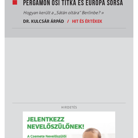
PERGAMON ŐSI TITKA ÉS EURÓPA SORSA
Hogyan került a „Sátán oltára” Berlinbe?
»
DR. KULCSÁR ÁRPÁD
/
HIT ÉS ÉRTÉKEK
HIRDETÉS