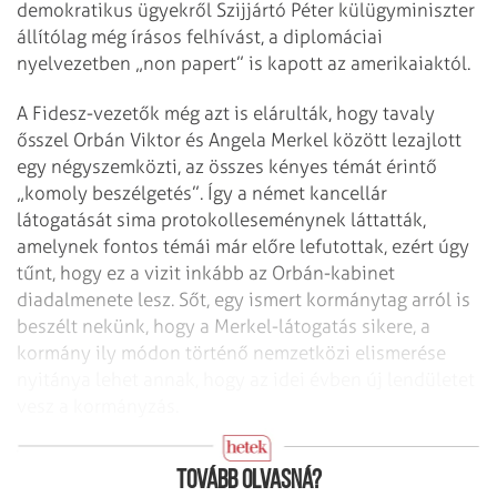
demokratikus ügyekről Szijjártó Péter külügyminiszter
állítólag még írásos felhívást, a diplomáciai
nyelvezetben „non papert” is kapott az amerikaiaktól.
A Fidesz-vezetők még azt is elárulták, hogy tavaly
ősszel Orbán Viktor és Angela Merkel között lezajlott
egy négyszemközti, az összes kényes témát érintő
„komoly beszélgetés”. Így a német kancellár
látogatását sima protokolleseménynek láttatták,
amelynek fontos témái már előre lefutottak, ezért úgy
tűnt, hogy ez a vizit inkább az Orbán-kabinet
diadalmenete lesz. Sőt, egy ismert kormánytag arról is
beszélt nekünk, hogy a Merkel-látogatás sikere, a
kormány ily módon történő nemzetközi elismerése
nyitánya lehet annak, hogy az idei évben új lendületet
vesz a kormányzás.
Eltérő a demokrácia-felfogásuk
Tovább olvasná?