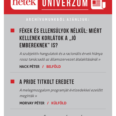
ARCHÍVUMUNKBÓL AJÁNLJUK:
FÉKEK ÉS ELLENSÚLYOK NÉLKÜL: MIÉRT
KELLENEK KORLÁTOK A „JÓ
EMBEREKNEK” IS?
A szubjektív hangulatok és a racionális érvek hiánya
rossz tanácsadó az államszervezet átalakításánál
»
HACK PÉTER
/
BELFÖLD
A PRIDE TITKOLT EREDETE
A melegmozgalom programját évtizedekkel ezelőtt
megírták
»
MORVAY PÉTER
/
KÜLFÖLD