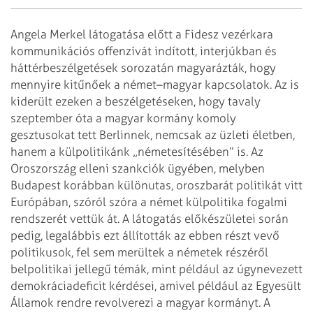
Angela Merkel látogatása előtt a Fidesz vezérkara
kommunikációs offenzívát indított, interjúkban és
háttérbeszélgetések sorozatán magyarázták, hogy
mennyire kitűnőek a német–magyar kapcsolatok. Az is
kiderült ezeken a beszélgetéseken, hogy tavaly
szeptember óta a magyar kormány komoly
gesztusokat tett Berlinnek, nemcsak az üzleti életben,
hanem a külpolitikánk „németesítésében” is. Az
Oroszország elleni szankciók ügyében, melyben
Budapest korábban különutas, oroszbarát politikát vitt
Európában, szóról szóra a német külpolitika fogalmi
rendszerét vettük át. A látogatás előkészületei során
pedig, legalábbis ezt állították az ebben részt vevő
politikusok, fel sem merültek a németek részéről
belpolitikai jellegű témák, mint például az úgynevezett
demokráciadeficit kérdései, amivel például az Egyesült
Államok rendre revolverezi a magyar kormányt. A