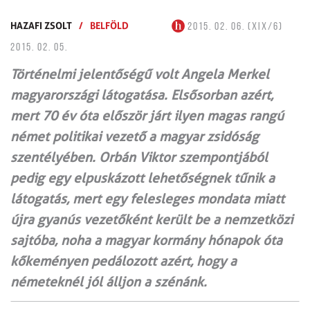
HAZAFI ZSOLT
/
BELFÖLD
2015. 02. 06. (XIX/6)
2015. 02. 05.
Történelmi jelentőségű volt Angela Merkel
magyarországi látogatása. Elsősorban azért,
mert 70 év óta először járt ilyen magas rangú
német politikai vezető a magyar zsidóság
szentélyében. Orbán Viktor szempontjából
pedig egy elpuskázott lehetőségnek tűnik a
látogatás, mert egy felesleges mondata miatt
újra gyanús vezetőként került be a nemzetközi
sajtóba, noha a magyar kormány hónapok óta
kőkeményen pedálozott azért, hogy a
németeknél jól álljon a szénánk.