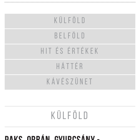
KÜLFÖLD
BELFÖLD
HIT ÉS ÉRTÉKEK
HÁTTÉR
KÁVÉSZÜNET
KÜLFÖLD