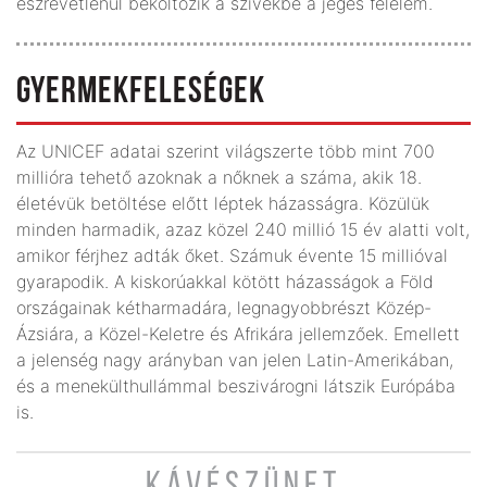
észrevétlenül beköltözik a szívekbe a jeges félelem.
GYERMEKFELESÉGEK
Az UNICEF adatai szerint világszerte több mint 700
millióra tehető azoknak a nőknek a száma, akik 18.
életévük betöltése előtt léptek házasságra. Közülük
minden harmadik, azaz közel 240 millió 15 év alatti volt,
amikor férjhez adták őket. Számuk évente 15 millióval
gyarapodik. A kiskorúakkal kötött házasságok a Föld
országainak kétharmadára, legnagyobbrészt Közép-
Ázsiára, a Közel-Keletre és Afrikára jellemzőek. Emellett
a jelenség nagy arányban van jelen Latin-Amerikában,
és a menekülthullámmal beszivárogni látszik Európába
is.