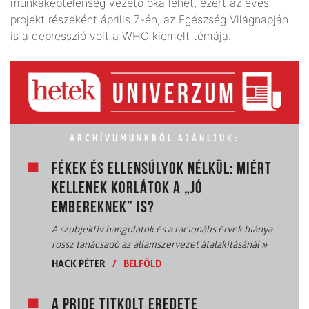
munkaképtelenség vezető oka lehet, ezért az éves
projekt részeként április 7-én, az Egészség Világnapján
is a depresszió volt a WHO kiemelt témája.
ARCHÍVUMUNKBÓL AJÁNLJUK:
FÉKEK ÉS ELLENSÚLYOK NÉLKÜL: MIÉRT
KELLENEK KORLÁTOK A „JÓ
EMBEREKNEK” IS?
A szubjektív hangulatok és a racionális érvek hiánya
rossz tanácsadó az államszervezet átalakításánál
»
HACK PÉTER
/
BELFÖLD
A PRIDE TITKOLT EREDETE