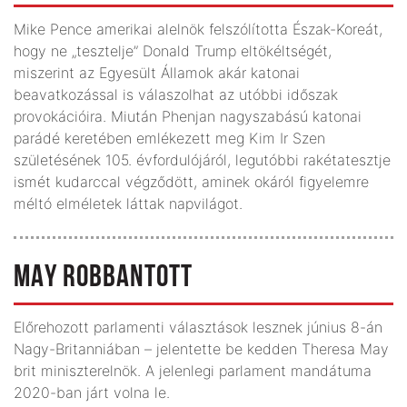
Mike Pence amerikai alelnök felszólította Észak-Koreát,
hogy ne „tesztelje” Donald Trump eltökéltségét,
miszerint az Egyesült Államok akár katonai
beavatkozással is válaszolhat az utóbbi időszak
provokációira. Miután Phenjan nagyszabású katonai
parádé keretében emlékezett meg Kim Ir Szen
születésének 105. évforduló­járól, legutóbbi rakétatesztje
ismét kudarccal végződött, aminek okáról figyelemre
méltó elméletek láttak napvilágot.
MAY ROBBANTOTT
Előrehozott parlamenti választások lesznek június 8-án
Nagy-Britanniá­ban – jelentette be kedden Theresa May
brit miniszterelnök. A jelenlegi parlament mandátuma
2020-ban járt volna le.