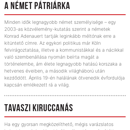
A NÉMET PÁTRIÁRKA
Minden idők legnagyobb német személyisége – egy
2003-as közvélemény-kutatás szerint a németek
Konrad Adenauert tartják leginkább méltónak erre a
kitüntető címre. Az egykori politikus már Köln
felvirágoztatása, illetve a kommunistákkal és a nácikkal
való szembenállása nyomán beírta magát a
történelembe, ám élete legnagyobb hatású korszaka a
hetvenes éveiben, a második világháború után
kezdődött. Április 19-én halálának ötvenedik évfordulója
kapcsán emlékezett rá a világ.
TAVASZI KIRUCCANÁS
Ha egy gyorsan megközelíthető, mégis varázslatos