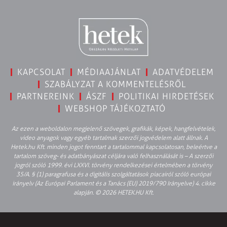
KAPCSOLAT
MÉDIAAJÁNLAT
ADATVÉDELEM
SZABÁLYZAT A KOMMENTELÉSRŐL
PARTNEREINK
ÁSZF
POLITIKAI HIRDETÉSEK
WEBSHOP TÁJÉKOZTATÓ
Az ezen a weboldalon megjelenő szövegek, grafikák, képek, hangfelvételek,
video anyagok vagy egyéb tartalmak szerzői jogvédelem alatt állnak. A
Hetek.hu Kft. minden jogot fenntart a tartalommal kapcsolatosan, beleértve a
tartalom szöveg- és adatbányászat céljára való felhasználását is – A szerzői
jogról szóló 1999. évi LXXVI. törvény rendelkezései értelmében a törvény
35/A. § (1) paragrafusa és a digitális szolgáltatások piacairól szóló európai
irányelv (Az Európai Parlament és a Tanács (EU) 2019/790 Irányelve) 4. cikke
alapján. © 2026 HETEK.HU Kft.