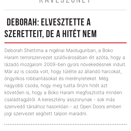
KÁVÉSZÜNET
DEBORAH: ELVESZTETTE A
SZERETTEIT, DE A HITÉT NEM
Deborah Shettima a nigériai Maiduguriban, a Boko
Haram terrorszervezet szülővárosában élt azóta, hogy a
lázadó mozgalom 2009-ben gyors növekedésnek indult.
Már az is csoda volt, hogy túlélte az állandó harcokat,
öngyilkos robbantásokat és merényleteket. Még
nagyobb csoda, hogy meg tudta őrizni hitét azt
követően is, hogy a Boko Haram megfosztotta minden
családtagjától. A keresztény asszonynak - sok más
szenvedő társához hasonlóan - az Open Doors emberi
jogi szervezet segített talpon maradni.