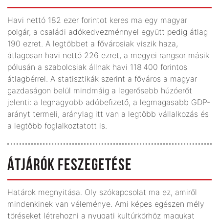
Havi nettó 182 ezer forintot keres ma egy magyar
polgár, a családi adókedvezménnyel együtt pedig átlag
190 ezret. A legtöbbet a fővárosiak viszik haza,
átlagosan havi nettó 226 ezret, a megyei rangsor másik
pólusán a szabolcsiak állnak havi 118 400 forintos
átlagbérrel. A statisztikák szerint a főváros a magyar
gazdaságon belül mindmáig a legerősebb húzóerőt
jelenti: a legnagyobb adóbefizető, a legmagasabb GDP-
arányt termeli, aránylag itt van a legtöbb vállalkozás és
a legtöbb foglalkoztatott is.
ÁTJÁRÓK FESZEGETÉSE
Határok megnyitása. Oly szókapcsolat ma ez, amiről
mindenkinek van véleménye. Ami képes egészen mély
töréseket létrehozni a nyugati kultúrkörhöz magukat