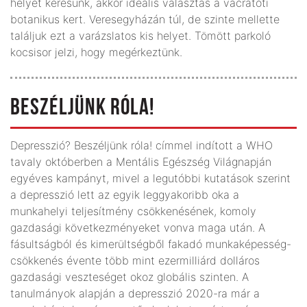
helyet keresünk, akkor ideális választás a vácrátóti
botanikus kert. Veresegyházán túl, de szinte mellette
találjuk ezt a varázslatos kis helyet. Tömött parkoló
kocsisor jelzi, hogy megérkeztünk.
BESZÉLJÜNK RÓLA!
Depresszió? Beszéljünk róla! címmel indított a WHO
tavaly októberben a Mentális Egészség Világnapján
egyéves kampányt, mivel a legutóbbi kutatások szerint
a depresszió lett az egyik leggyakoribb oka a
munkahelyi teljesítmény csökkenésének, komoly
gazdasági következményeket vonva maga után. A
fásultságból és kimerültségből fakadó munkaképesség-
csökkenés évente több mint ezermilliárd dolláros
gazdasági veszteséget okoz globális szinten. A
tanulmányok alapján a depresszió 2020-ra már a