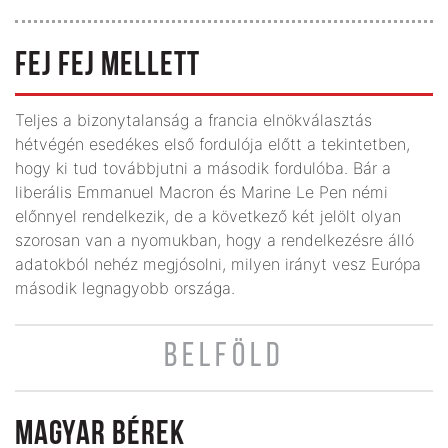
FEJ FEJ MELLETT
Teljes a bizonytalanság a francia elnökválasztás
hétvégén esedékes első fordulója előtt a tekintetben,
hogy ki tud továbbjutni a második forduló­ba. Bár a
liberális Emmanuel Macron és Marine Le Pen némi
előnnyel rendel­kezik, de a következő két jelölt olyan
szorosan van a nyomukban, hogy a rendelkezésre álló
adatokból nehéz megjósolni, milyen irányt vesz Euró­pa
második legnagyobb országa.
BELFÖLD
MAGYAR BÉREK