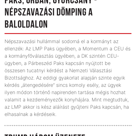
PAKS, ORBÁN, GYURCSÁNY -
NÉPSZAVAZÁSI DÖMPING A
BALOLDALON
Népszavazási hullámmal sodorná el a kormányt az
ellenzék: Az LMP Paks ügyében, a Momentum a CEU és
a kormányfőválasztás ügyében, a DK szintén CEU-
ügyben, a Párbeszéd Paks kapcsán nyújtott be
összesen tucatnyi kérdést a Nemzeti Választási
Bizottsághoz. Az eddigi gyakorlat alapján szinte egyik
kérdés „átengedésére” sincs komoly esély, az ügyek
ilyen módon történő napirenden tartása mégis hozhat
valamit a kezdeményezők konyhájára. Mint megtudtuk,
az LMP akkor is kész aláírást gyűjteni Paks kapcsán, ha
elhasalnak a kérdéseik.