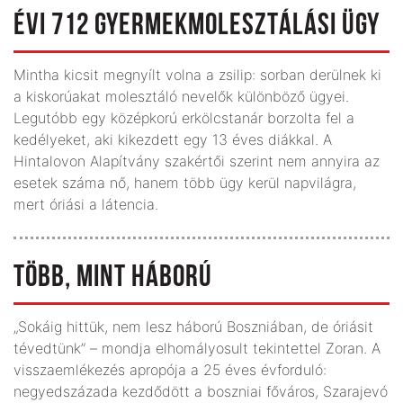
ÉVI 712 GYERMEKMOLESZTÁLÁSI ÜGY
Mintha kicsit megnyílt volna a zsilip: sorban derülnek ki
a kiskorúakat molesztáló nevelők külön­böző ügyei.
Legutóbb egy középkorú erkölcstanár borzolta fel a
kedélyeket, aki kikezdett egy 13 éves diákkal. A
Hintalovon Alapítvány szakértői szerint nem annyira az
esetek száma nő, hanem több ügy kerül napvilágra,
mert óriási a látencia.
TÖBB, MINT HÁBORÚ
„Sokáig hittük, nem lesz háború Boszniában, de óriásit
tévedtünk” – mondja elhomályosult tekintettel Zoran. A
visszaemlékezés apropója a 25 éves évforduló:
negyedszázada kezdődött a boszniai főváros, Szarajevó