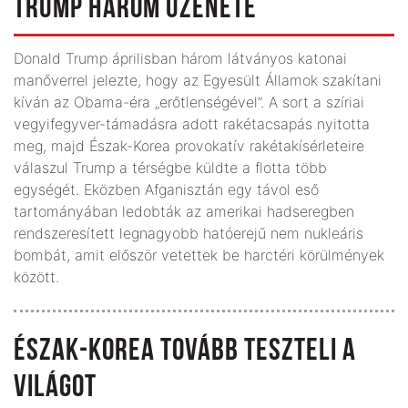
TRUMP HÁROM ÜZENETE
Donald Trump áprilisban három látványos katonai
manőverrel jelezte, hogy az Egyesült Államok szakítani
kíván az Obama-éra „erőtlenségével”. A sort a szíriai
vegyifegyver-támadásra adott rakétacsapás nyitotta
meg, majd Észak-Korea provokatív rakétakísérleteire
válaszul Trump a térségbe küldte a flotta több
egységét. Eközben Afganisztán egy távol eső
tartományában ledobták az amerikai hadseregben
rendszeresített legnagyobb hatóerejű nem nukleáris
bombát, amit először vetettek be harctéri körülmények
között.
ÉSZAK-KOREA TOVÁBB TESZTELI A
VILÁGOT