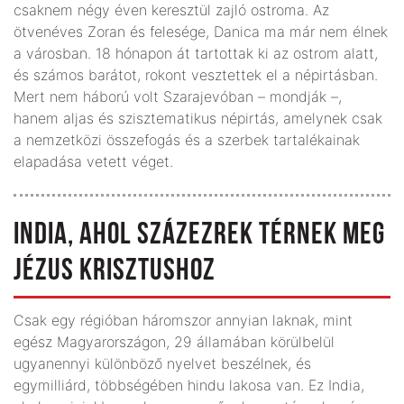
csaknem négy éven keresztül zajló ostroma. Az
ötvenéves Zoran és felesége, Danica ma már nem élnek
a városban. 18 hónapon át tartottak ki az ostrom alatt,
és számos barátot, rokont vesztettek el a népirtásban.
Mert nem háború volt Szarajevóban – mondják –,
hanem aljas és szisztematikus népirtás, amelynek csak
a nemzetközi összefogás és a szerbek tartalékainak
elapadása vetett véget.
INDIA, AHOL SZÁZEZREK TÉRNEK MEG
JÉZUS KRISZTUSHOZ
Csak egy régióban háromszor annyian laknak, mint
egész Magyarországon, 29 államában körülbelül
ugyanennyi különböző nyelvet beszélnek, és
egymilliárd, többségében hindu lakosa van. Ez India,