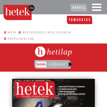
Profil
Támogatás
#
#
META
MESTERSÉGES INTELLIGENCIA
#
ENERGIAVÁLSÁG
hetilap