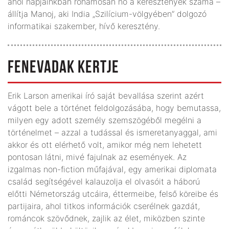
ahol napjainkban rohamosan nő a keresztények száma –
állítja Manoj, aki India „Szilícium-völgyében” dolgozó
informatikai szakember, hívő keresztény.
FENEVADAK KERTJE
Erik Larson amerikai író saját bevallása szerint azért
vágott bele a történet feldolgozásába, hogy bemutassa,
milyen egy adott személy szemszögéből megélni a
történelmet – azzal a tudással és ismeretanyaggal, ami
akkor és ott elérhető volt, amikor még nem lehetett
pontosan látni, mivé fajulnak az események. Az
izgalmas non-fiction műfajával, egy amerikai diplomata
család segítségével kalauzolja el olvasóit a háború
előtti Németország utcáira, éttermeibe, felső köreibe és
partijaira, ahol titkos információk cserélnek gazdát,
románcok szövődnek, zajlik az élet, miközben szinte