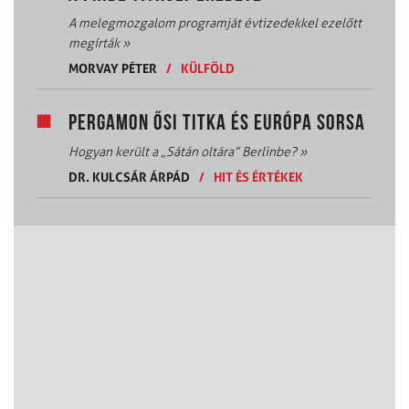
A melegmozgalom programját évtizedekkel ezelőtt
megírták
»
MORVAY PÉTER
/
KÜLFÖLD
PERGAMON ŐSI TITKA ÉS EURÓPA SORSA
Hogyan került a „Sátán oltára” Berlinbe?
»
DR. KULCSÁR ÁRPÁD
/
HIT ÉS ÉRTÉKEK