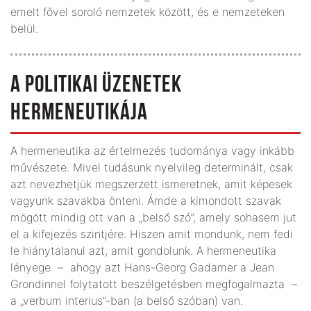
emelt fővel soroló nemzetek között, és e nemzeteken
belül.
A POLITIKAI ÜZENETEK
HERMENEUTIKÁJA
A hermeneutika az értelmezés tudománya vagy inkább
művészete. Mivel tudásunk nyelvileg determinált, csak
azt nevezhetjük megszerzett ismeretnek, amit képesek
vagyunk szavakba önteni. Ámde a kimondott szavak
mögött mindig ott van a „belső szó”, amely sohasem jut
el a kifejezés szintjére. Hiszen amit mondunk, nem fedi
le hiánytalanul azt, amit gondolunk. A hermeneutika
lényege – ahogy azt Hans-Georg Gadamer a Jean
Grondinnel folytatott beszélgetésben megfogalmazta –
a „verbum interius”-ban (a belső szóban) van.