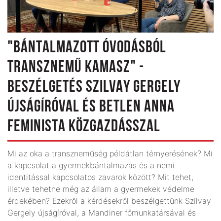
"BÁNTALMAZOTT ÓVODÁSBÓL
TRANSZNEMŰ KAMASZ" -
BESZÉLGETÉS SZILVAY GERGELY
ÚJSÁGÍRÓVAL ÉS BETLEN ANNA
FEMINISTA KÖZGAZDÁSSZAL
Mi az oka a transzneműség példátlan térnyerésének? Mi
a kapcsolat a gyermekbántalmazás és a nemi
identitással kapcsolatos zavarok között? Mit tehet,
illetve tehetne még az állam a gyermekek védelme
érdekében? Ezekről a kérdésekről beszélgettünk Szilvay
Gergely újságíróval, a Mandiner főmunkatársával és