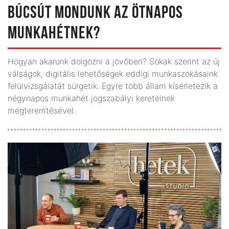
BÚCSÚT MONDUNK AZ ÖTNAPOS
MUNKAHÉTNEK?
Hogyan akarunk dolgozni a jövőben? Sokak szerint az új
válságok, digitális lehető­ségek eddigi munka­szokásaink
felül­vizsgálatát sürgetik. Egyre több állam kísérletezik a
négynapos munkahét jogszabályi kereteinek
megteremtésével.