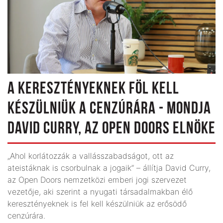
A KERESZTÉNYEKNEK FÖL KELL
KÉSZÜLNIÜK A CENZÚRÁRA - MONDJA
DAVID CURRY, AZ OPEN DOORS ELNÖKE
„Ahol korlátozzák a vallásszabadságot, ott az
ateistáknak is csorbulnak a jogaik” – állítja David Curry,
az Open Doors nemzetközi emberi jogi szervezet
vezetője, aki szerint a nyugati társadalmakban élő
keresztényeknek is fel kell készülniük az erősödő
cenzúrára.