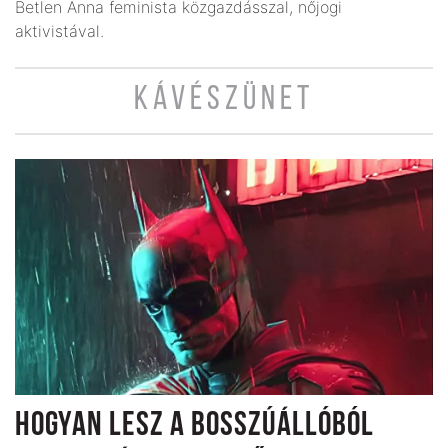
Betlen Anna feminista közgazdásszal, nőjogi
aktivistával.
KÁVÉSZÜNET
HOGYAN LESZ A BOSSZÚÁLLÓBÓL