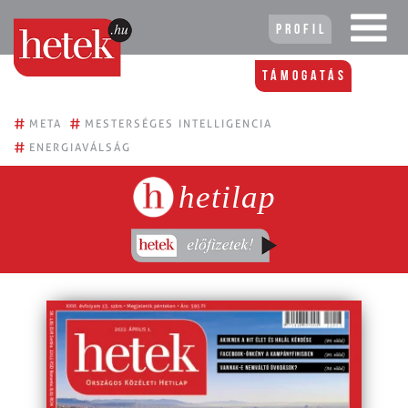
Profil
Támogatás
#
#
META
MESTERSÉGES INTELLIGENCIA
#
ENERGIAVÁLSÁG
hetilap