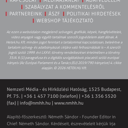
KAPCSOLAT
MÉDIAAJÁNLAT
ADATVÉDELEM
SZABÁLYZAT A KOMMENTELÉSRŐL
PARTNEREINK
ÁSZF
POLITIKAI HIRDETÉSEK
WEBSHOP TÁJÉKOZTATÓ
Az ezen a weboldalon megjelenő szövegek, grafikák, képek, hangfelvételek,
video anyagok vagy egyéb tartalmak szerzői jogvédelem alatt állnak. A
Hetek.hu Kft. minden jogot fenntart a tartalommal kapcsolatosan, beleértve a
tartalom szöveg- és adatbányászat céljára való felhasználását is – A szerzői
jogról szóló 1999. évi LXXVI. törvény rendelkezései értelmében a törvény
35/A. § (1) paragrafusa és a digitális szolgáltatások piacairól szóló európai
irányelv (Az Európai Parlament és a Tanács (EU) 2019/790 Irányelve) 4. cikke
alapján. © 2026 HETEK.HU Kft.
Nemzeti Média - és Hírközlési Hatóság, 1525 Budapest,
Pf. 75. | +36 1 457 7100 (telefon) | +36 1 356 5520
(fax) |
info@nmhh.hu
| www.nmhh.hu
Alapító-főszerkesztő: Németh Sándor - Founder Editor in
Chief: Németh Sándor. Kérdéseit, észrevételeit kérjük írja