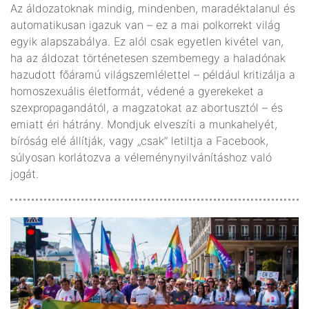
Az áldozatoknak mindig, mindenben, maradéktalanul és
automatikusan igazuk van – ez a mai polkorrekt világ
egyik alapszabálya. Ez alól csak egyetlen kivétel van,
ha az áldozat történetesen szembemegy a haladónak
hazudott főáramú világszemlélettel – például kritizálja a
homoszexuális életformát, védené a gyerekeket a
szexpropagandától, a magzatokat az abortusztól – és
emiatt éri hátrány. Mondjuk elveszíti a munkahelyét,
bíróság elé állítják, vagy „csak” letiltja a Facebook,
súlyosan korlátozva a véleménynyilvánításhoz való
jogát.