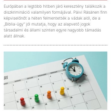
Európában a legtöbb hitben járó keresztény találkozik a
diszkrimináció valamilyen formájával. Päivi Räsänen finn
képviselőnőt a héten felmentették a vádak alól, de a
„Biblia-ügy” jól mutatja, hogy az alapvető jogok
társadalmi és állami szinten egyre nagyobb támadás
alatt állnak.