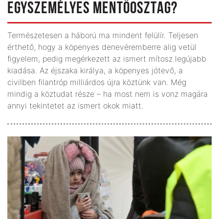
EGYSZEMÉLYES MENTŐOSZTAG?
Természetesen a háború ma mindent felülír. Teljesen
érthető, hogy a köpenyes denevéremberre alig vetül
figyelem, pedig megérkezett az ismert mítosz legújabb
kiadása. Az éjszaka királya, a köpenyes jótevő, a
civilben filantróp milliárdos újra köztünk van. Még
mindig a köztudat része – ha most nem is vonz magá­ra
annyi tekintetet az ismert okok miatt.