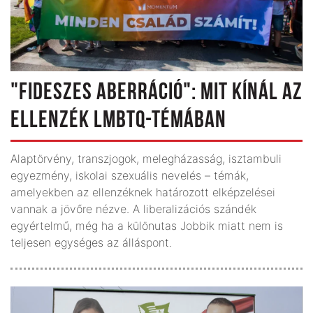
"FIDESZES ABERRÁCIÓ": MIT KÍNÁL AZ
ELLENZÉK LMBTQ-TÉMÁBAN
Alaptörvény, transzjogok, melegházasság, isztambuli
egyezmény, iskolai szexuális nevelés – témák,
amelyekben az ellenzéknek határozott elképzelései
vannak a jövőre nézve. A liberalizációs szándék
egyértelmű, még ha a különutas Jobbik miatt nem is
teljesen egységes az álláspont.