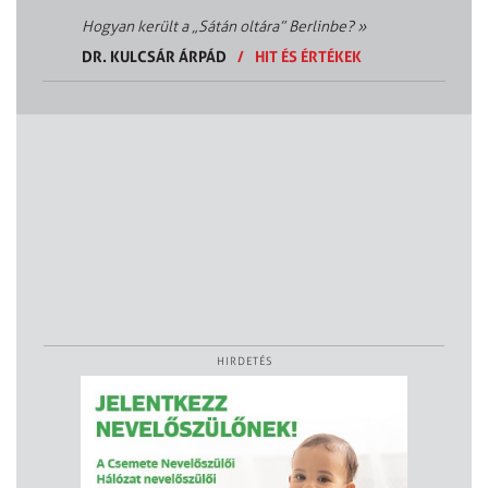
Hogyan került a „Sátán oltára” Berlinbe?
»
DR. KULCSÁR ÁRPÁD
/
HIT ÉS ÉRTÉKEK
HIRDETÉS