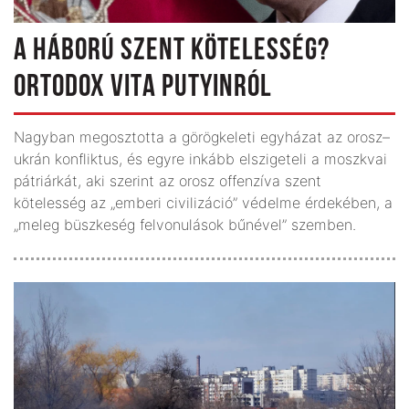
A HÁBORÚ SZENT KÖTELESSÉG?
ORTODOX VITA PUTYINRÓL
Nagyban megosztotta a görögkeleti egyházat az orosz–
ukrán konfliktus, és egyre inkább elszigeteli a moszkvai
pátriárkát, aki szerint az orosz offenzíva szent
kötelesség az „emberi civilizáció” védelme érdekében, a
„meleg büszkeség felvonulások bűnével” szemben.