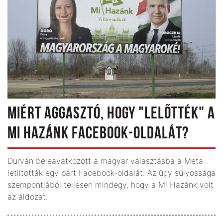
MIÉRT AGGASZTÓ, HOGY "LELŐTTÉK" A
MI HAZÁNK FACEBOOK-OLDALÁT?
Durván beleavatkozott a magyar választásba a Meta:
letiltották egy párt Facebook-oldalát. Az ügy súlyossága
szempontjából teljesen mindegy, hogy a Mi Hazánk volt
az áldozat.