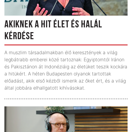
AKIKNEK A HIT ÉLET ÉS HALÁL
KÉRDÉSE
A muszlim társadalmakban élő keresztények a világ
legbátrabb emberei közé tartoznak: Egyiptomtól Iránon
és Pakisztánon át Indonéziáig az életüket teszik kockára
a hitükért. A héten Budapesten olyanok tartottak
előadást, akik első kézből ismerik az őket ért, és a világ
által jobbára elhallgatott kihívásokat.