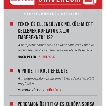
ARCHÍVUMUNKBÓL AJÁNLJUK:
FÉKEK ÉS ELLENSÚLYOK NÉLKÜL: MIÉRT
KELLENEK KORLÁTOK A „JÓ
EMBEREKNEK” IS?
A szubjektív hangulatok és a racionális érvek hiánya
rossz tanácsadó az államszervezet átalakításánál
»
HACK PÉTER
/
BELFÖLD
A PRIDE TITKOLT EREDETE
A melegmozgalom programját évtizedekkel ezelőtt
megírták
»
MORVAY PÉTER
/
KÜLFÖLD
PERGAMON ŐSI TITKA ÉS EURÓPA SORSA