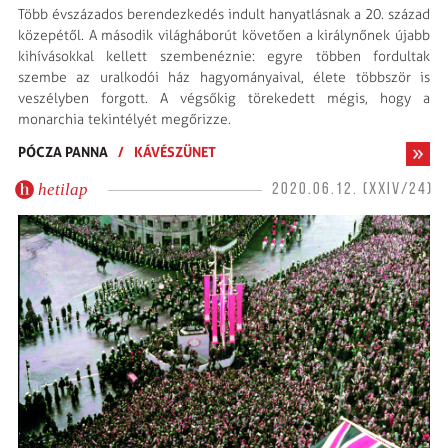
Több évszázados berendezkedés indult hanyatlásnak a 20. század
közepétől. A második világháborút követően a királynőnek újabb
kihívásokkal kellett szembenéznie: egyre többen fordultak
szembe az uralkodói ház hagyományaival, élete többször is
veszélyben forgott. A végsőkig törekedett mégis, hogy a
monarchia tekintélyét megőrizze.
PÓCZA PANNA
/
KÁVÉSZÜNET
hetilap
2020.06.12. (XXIV/24)