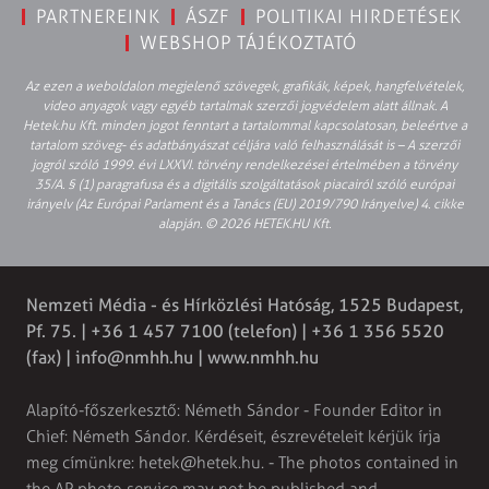
PARTNEREINK
ÁSZF
POLITIKAI HIRDETÉSEK
WEBSHOP TÁJÉKOZTATÓ
Az ezen a weboldalon megjelenő szövegek, grafikák, képek, hangfelvételek,
video anyagok vagy egyéb tartalmak szerzői jogvédelem alatt állnak. A
Hetek.hu Kft. minden jogot fenntart a tartalommal kapcsolatosan, beleértve a
tartalom szöveg- és adatbányászat céljára való felhasználását is – A szerzői
jogról szóló 1999. évi LXXVI. törvény rendelkezései értelmében a törvény
35/A. § (1) paragrafusa és a digitális szolgáltatások piacairól szóló európai
irányelv (Az Európai Parlament és a Tanács (EU) 2019/790 Irányelve) 4. cikke
alapján. © 2026 HETEK.HU Kft.
Nemzeti Média - és Hírközlési Hatóság, 1525 Budapest,
Pf. 75. | +36 1 457 7100 (telefon) | +36 1 356 5520
(fax) |
info@nmhh.hu
| www.nmhh.hu
Alapító-főszerkesztő: Németh Sándor - Founder Editor in
Chief: Németh Sándor. Kérdéseit, észrevételeit kérjük írja
meg címünkre:
hetek@hetek.hu
. - The photos contained in