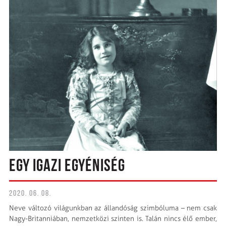
EGY IGAZI EGYÉNISÉG
2020. 06. 08.
Neve változó világunkban az állandóság szimbóluma – nem csak
Nagy-Britanniában, nemzetközi szinten is. Talán nincs élő ember,