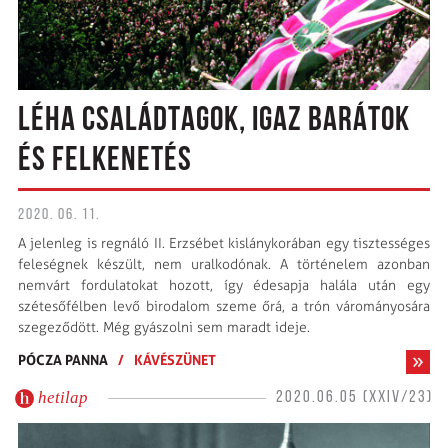
LÉHA CSALÁDTAGOK, IGAZ BARÁTOK
ÉS FELKENETÉS
2020. 06. 11.
A jelenleg is regnáló II. Erzsébet kislánykorában egy tisztességes
feleségnek készült, nem uralkodónak. A történelem azonban
nemvárt fordulatokat hozott, így édesapja halála után egy
szétesőfélben levő birodalom szeme őrá, a trón várományosára
szegeződött. Még gyászolni sem maradt ideje.
PÓCZA PANNA
/
KÁVÉSZÜNET
hetilap
2020.06.05 (XXIV/23)