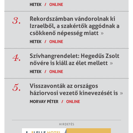
HETEK
/
ONLINE
3.
Rekordszámban vándorolnak ki
Izraelből, a szakértők aggódnak a
csökkenő népesség miatt
»
HETEK
/
ONLINE
4.
Szívhangrendelet: Hegedűs Zsolt
nővére is kiáll az élet mellett
»
HETEK
/
ONLINE
5.
Visszavonták az országos
háziorvosi vezető kinevezését is
»
MORVAY PÉTER
/
ONLINE
HIRDETÉS