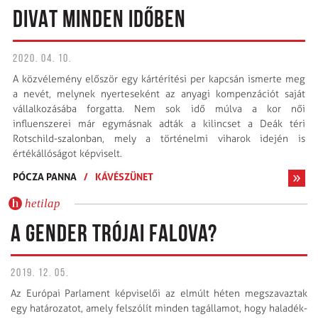
DIVAT MINDEN IDŐBEN
2020. 04. 10.
A közvélemény először egy kártérítési per kapcsán ismerte meg
a nevét, melynek nyerteseként az anyagi kompenzációt saját
vállalkozásába forgatta. Nem sok idő múlva a kor női
influenszerei már egymásnak adták a kilincset a Deák téri
Rotschild-szalonban, mely a történelmi viharok idején is
értékállóságot képviselt.
PÓCZA PANNA
/
KÁVÉSZÜNET
hetilap
A GENDER TRÓJAI FALOVA?
2019. 12. 05.
Az Európai Parlament képviselői az elmúlt héten megszavaztak
egy határozatot, amely felszólít minden tagállamot, hogy haladék­