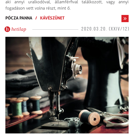
aki annyi uralkodóval, államférfival találkozott, vagy annyi
fogadáson vett volna részt, mint ő.
PÓCZA PANNA
/
KÁVÉSZÜNET
hetilap
2020.03.20. (XXIV/12)