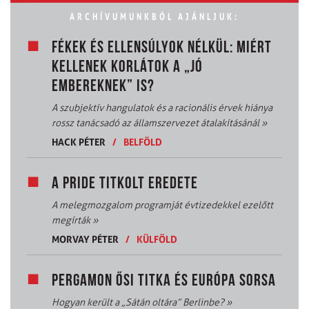
ARCHÍVUMUNKBÓL AJÁNLJUK:
FÉKEK ÉS ELLENSÚLYOK NÉLKÜL: MIÉRT
KELLENEK KORLÁTOK A „JÓ
EMBEREKNEK” IS?
A szubjektív hangulatok és a racionális érvek hiánya
rossz tanácsadó az államszervezet átalakításánál
»
HACK PÉTER
/
BELFÖLD
A PRIDE TITKOLT EREDETE
A melegmozgalom programját évtizedekkel ezelőtt
megírták
»
MORVAY PÉTER
/
KÜLFÖLD
PERGAMON ŐSI TITKA ÉS EURÓPA SORSA
Hogyan került a „Sátán oltára” Berlinbe?
»