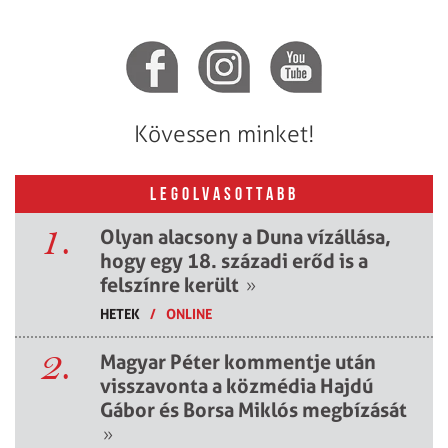
Kövessen minket!
LEGOLVASOTTABB
1.
Olyan alacsony a Duna vízállása,
hogy egy 18. századi erőd is a
felszínre került
»
HETEK
/
ONLINE
2.
Magyar Péter kommentje után
visszavonta a közmédia Hajdú
Gábor és Borsa Miklós megbízását
»