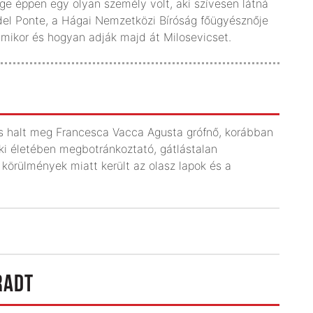
ége éppen egy olyan személy volt, aki szívesen látná
 del Ponte, a Hágai Nemzetközi Bíróság főügyésznője
 mikor és hogyan adják majd át Milosevicset.
és halt meg Francesca Vacca Agusta grófnő, korábban
aki életében megbotránkoztató, gátlástalan
 körülmények miatt került az olasz lapok és a
RADT