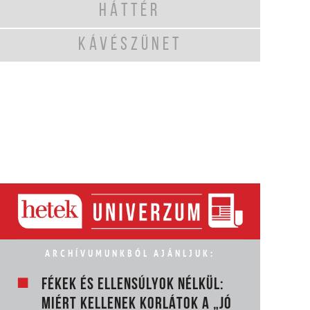
HÁTTÉR
KÁVÉSZÜNET
ARCHÍVUMUNKBÓL AJÁNLJUK:
FÉKEK ÉS ELLENSÚLYOK NÉLKÜL:
MIÉRT KELLENEK KORLÁTOK A „JÓ