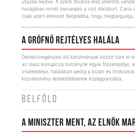
utazási kedve. A szerb főváros első jelentős vend
hazájában minél hamarabb a volt diktátort. Carla
csak azért érkezett Belgrádba, hogy megtárgyalja,
A GRÓFNŐ REJTÉLYES HALÁLA
Detektívregénybe illő körülmények között tűnt el 
az olasz korrupciós botrányok egyik főszereplője, 
viselkedése, halálában pedig a bizarr és titokzatos
közvélemény érdeklődésének középpontjába.
BELFÖLD
A MINISZTER MENT, AZ ELNÖK MA