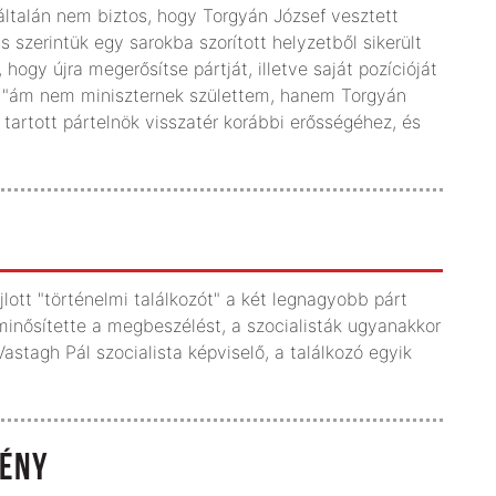
általán nem biztos, hogy Torgyán József vesztett
s szerintük egy sarokba szorított helyzetből sikerült
 hogy újra megerősítse pártját, illetve saját pozícióját
gy "ám nem miniszternek születtem, hanem Torgyán
 tartott pártelnök visszatér korábbi erősségéhez, és
jlott "történelmi találkozót" a két legnagyobb párt
inősítette a megbeszélést, a szocialisták ugyanakkor
Vastagh Pál szocialista képviselő, a találkozó egyik
VÉNY