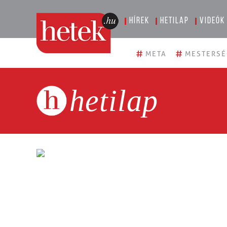
Hírek
Hetilap
Videók
#
#
META
MESTERSÉ
hetilap