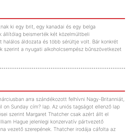
nak ki egy brit, egy kanadai és egy belga
 állítólag beismerték két közelmúltbeli
alálos áldozata és több sérültje volt. Bár konkrét
ok szerint a nyugati alkoholcsempész bűnszövetkezet
márciusban arra szándékozott felhívni Nagy-Britanniát,
ail on Sunday cím? lap. Az uniós tagságot ellenző lap
sei szerint Margaret Thatcher csak azért állt el
liam Hague jelenlegi konzervatív pártvezető
na vezető szerepének. Thatcher irodája cáfolta az