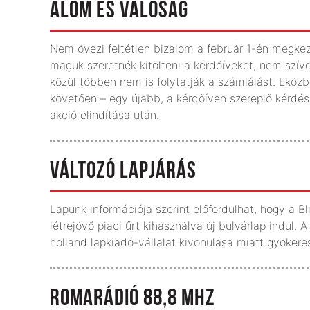
ÁLOM ÉS VALÓSÁG
Nem övezi feltétlen bizalom a február 1-én megke
maguk szeretnék kitölteni a kérdőíveket, nem szív
közül többen nem is folytatják a számlálást. Eköz
követően – egy újabb, a kérdőíven szereplő kérdés
akció elindítása után.
VÁLTOZÓ LAPJÁRÁS
Lapunk információja szerint előfordulhat, hogy a 
létrejövő piaci űrt kihasználva új bulvárlap indul
holland lapkiadó-vállalat kivonulása miatt gyökere
ROMARÁDIÓ 88,8 MHZ