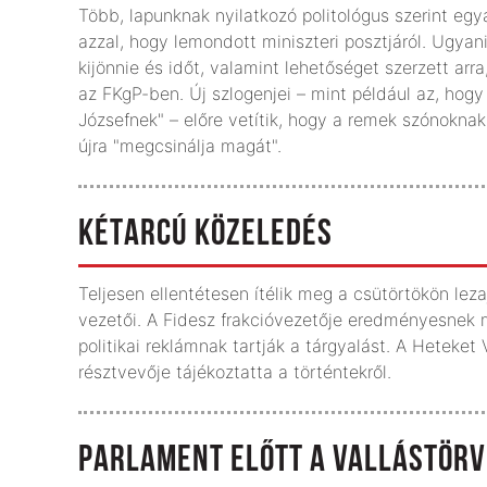
Több, lapunknak nyilatkozó politológus szerint egy
azzal, hogy lemondott miniszteri posztjáról. Ugyani
kijönnie és időt, valamint lehetőséget szerzett arra,
az FKgP-ben. Új szlogenjei – mint például az, ho
Józsefnek" – előre vetítik, hogy a remek szónoknak
újra "megcsinálja magát".
KÉTARCÚ KÖZELEDÉS
Teljesen ellentétesen ítélik meg a csütörtökön leza
vezetői. A Fidesz frakcióvezetője eredményesnek m
politikai reklámnak tartják a tárgyalást. A Heteket 
résztvevője tájékoztatta a történtekről.
PARLAMENT ELŐTT A VALLÁSTÖR