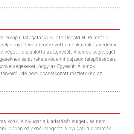
nt európai látogatásra küldte Donald H. Rumsfeld
érelje enyhíteni a tervbe vett amerikai rakétavédelmi
e végett felajánlotta az Egyesült Államok segítségét
eseknek saját rakétavédelmi pajzsuk telepítésében.
 szövetségeseket, hogy az Egyesült Államok
terveiről, de nem bocsátkozott részletekbe az
sa körül. A Nyugat a kiadatását sürgeti, és nem
tóbbi időben ez okból megnőtt a nyugati diplomaták