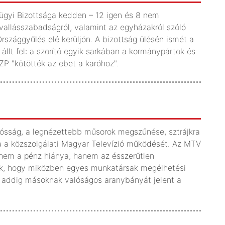
sügyi Bizottsága kedden – 12 igen és 8 nem
s vallásszabadságról, valamint az egyházakról szóló
rszággyűlés elé kerüljön. A bizottság ülésén ismét a
" állt fel: a szorító egyik sarkában a kormánypártok és
P "kötötték az ebet a karóhoz".
 adósság, a legnézettebb műsorok megszűnése, sztrájkra
ma a közszolgálati Magyar Televízió működését. Az MTV
n nem a pénz hiánya, hanem az ésszerűtlen
ják, hogy miközben egyes munkatársak megélhetési
, addig másoknak valóságos aranybányát jelent a