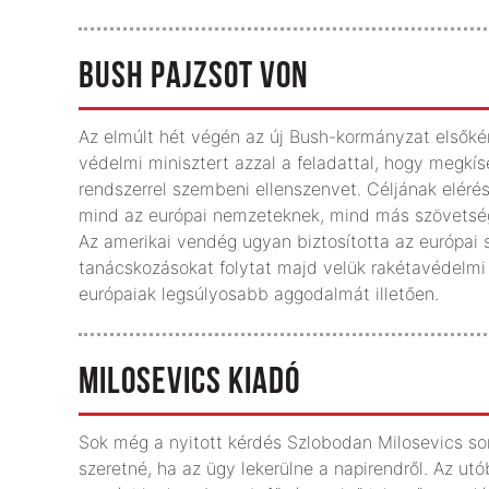
BUSH PAJZSOT VON
Az elmúlt hét végén az új Bush-kormányzat elsőké
védelmi minisztert azzal a feladattal, hogy megkís
rendszerrel szembeni ellenszenvet. Céljának elérés
mind az európai nemzeteknek, mind más szövetség
Az amerikai vendég ugyan biztosította az európai
tanácskozásokat folytat majd velük rakétavédelmi 
európaiak legsúlyosabb aggodalmát illetően.
MILOSEVICS KIADÓ
Sok még a nyitott kérdés Szlobodan Milosevics sor
szeretné, ha az ügy lekerülne a napirendről. Az u