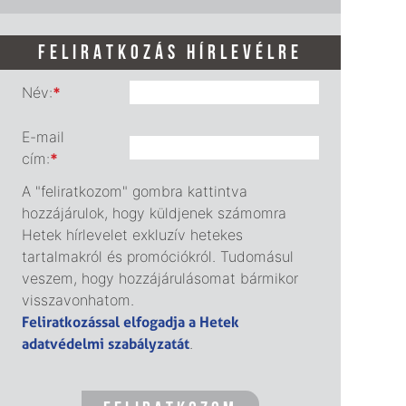
FELIRATKOZÁS HÍRLEVÉLRE
Név:
*
E-mail
cím:
*
A "feliratkozom" gombra kattintva
hozzájárulok, hogy küldjenek számomra
Hetek hírlevelet exkluzív hetekes
tartalmakról és promóciókról. Tudomásul
veszem, hogy hozzájárulásomat bármikor
visszavonhatom.
Feliratkozással elfogadja a Hetek
adatvédelmi szabályzatát
.