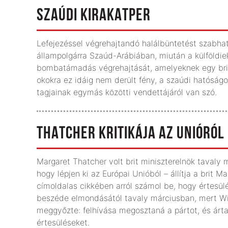
SZAÚDI KIRAKATPER
Lefejezéssel végrehajtandó halálbüntetést szabhat
állampolgárra Szaúd-Arábiában, miután a külföldiek
bombatámadás végrehajtását, amelyeknek egy brit h
okokra ez idáig nem derült fény, a szaúdi hatóság
tagjainak egymás közötti vendettájáról van szó.
THATCHER KRITIKÁJA AZ UNIÓRÓL
Margaret Thatcher volt brit miniszterelnök tavaly 
hogy lépjen ki az Európai Unióból – állítja a brit M
címoldalas cikkében arról számol be, hogy értesülé
beszéde elmondásától tavaly márciusban, mert Wil
meggyőzte: felhívása megosztaná a pártot, és árta
értesüléseket.