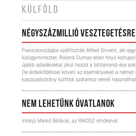
KÜLFÖLD
NÉGYSZÁZMILLIÓ VESZTEGETÉSRE
Franciaországba szállították Alfred Sirvent, aki egy
külügyminiszter, Roland Dumas ellen folyó korrupció
újabb adalékokkal járul hozzá a Mitterrand-éra soká
De érdeklődéssel követi az eseményeket a német r
kaszszabotrány külföldi szálaihoz remél használhat
NEM LEHETÜNK ÓVATLANOK
Interjú Markó Bélával, az RMDSZ elnökével