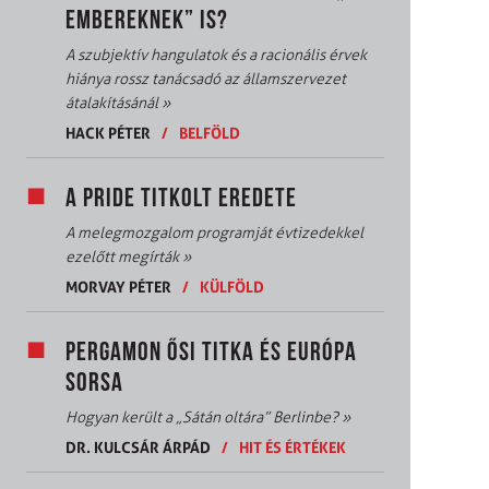
EMBEREKNEK” IS?
A szubjektív hangulatok és a racionális érvek
hiánya rossz tanácsadó az államszervezet
átalakításánál
»
HACK PÉTER
/
BELFÖLD
A PRIDE TITKOLT EREDETE
A melegmozgalom programját évtizedekkel
ezelőtt megírták
»
MORVAY PÉTER
/
KÜLFÖLD
PERGAMON ŐSI TITKA ÉS EURÓPA
SORSA
Hogyan került a „Sátán oltára” Berlinbe?
»
DR. KULCSÁR ÁRPÁD
/
HIT ÉS ÉRTÉKEK