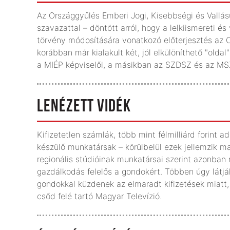
Az Országgyűlés Emberi Jogi, Kisebbségi és Vallá
szavazattal – döntött arról, hogy a lelkiismereti é
törvény módosítására vonatkozó előterjesztés az O
korábban már kialakult két, jól elkülöníthető "oldal
a MIÉP képviselői, a másikban az SZDSZ és az MSZ
LENÉZETT VIDÉK
Kifizetetlen számlák, több mint félmilliárd forint
készülő munkatársak – körülbelül ezek jellemzik 
regionális stúdióinak munkatársai szerint azonba
gazdálkodás felelős a gondokért. Többen úgy lát
gondokkal küzdenek az elmaradt kifizetések miatt
csőd felé tartó Magyar Televízió.