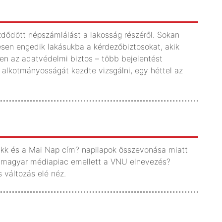
zdődött népszámlálást a lakosság részéről. Sokan
esen engedik lakásukba a kérdezőbiztosokat, akik
ben az adatvédelmi biztos – több bejelentést
 alkotmányosságát kezdte vizsgálni, egy héttel az
Blikk és a Mai Nap cím? napilapok összevonása miatt
. A magyar médiapiac emellett a VNU elnevezés?
s változás elé néz.