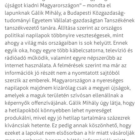
újságot kiadni Magyarországon" – mondta el
lapunknak Gálik Mihály, a Budapesti Közgazdaság-
tudományi Egyetem Vállalat-gazdaságtan Tanszékének
tanszékvezető tanára. Állítása szerint az országos
politikai napilapok többnyire veszteségesek, mint
ahogy a világ más országaiban is sok helyütt. Ennek
egyik oka, hogy egyre több kábelcsatorna, televízió és
rádióadó működik, valamint egyre népszerűbb az
internet használata. A felmérések szerint ma már az
információk jó részét nem a nyomtatott sajtóból
szerzik az emberek. Magyarországon a nyereséges
napilapok majdnem kizárólag csak a megyei újságok,
amelyek a maguk területén szívósan ellenállnak a
képernyők offenzívájának.
Gálik Mihály úgy látja, hogy
a hetilapokból könnyebben lehet nyereséget
produkálni, mivel egy jó hetilap tartalmára százezrek
kíváncsiak hetente. Ez pedig annak köszönhető, hogy
ezeket a lapokat nem elsősorban a hír miatt vásárolják