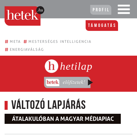
Profil
Támogatás
#
#
META
MESTERSÉGES INTELLIGENCIA
#
ENERGIAVÁLSÁG
hetilap
Változó lapjárás
ÁTALAKULÓBAN A MAGYAR MÉDIAPIAC