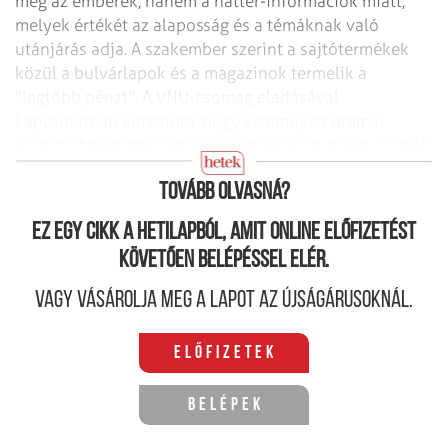
meg az emberek, hanem a háttér-információk miatt,
melyek értékét az alaposság és a témáknak való
utánjárás adja. A szakember szerint a sajtótermékek
közül a bulvárlapok és a magazinok termelik a
"legtöbb pénzt".
A VNU-csomag eladásával
kapcsolatban elmondta, hogy semmilyen drámai
változást nem hoz a magyar sajtópiacon, mivel a lapok
profilját nem éri meg megváltoztatni.
Tovább olvasná?
Ez egy cikk a hetilapból, amit online előfizetést
követően belépéssel elér.
Vagy vásárolja meg a lapot az újságárusoknál.
Előfizetek
Belépek