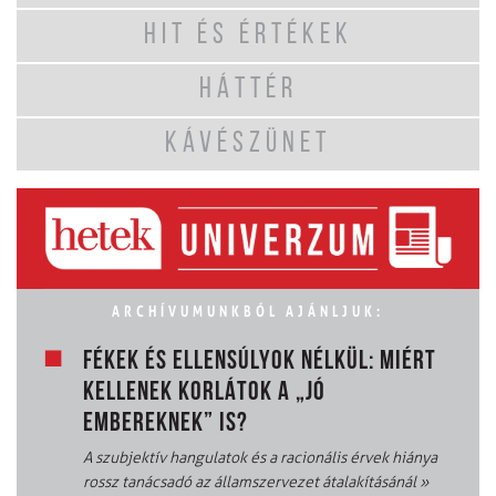
HIT ÉS ÉRTÉKEK
HÁTTÉR
KÁVÉSZÜNET
ARCHÍVUMUNKBÓL AJÁNLJUK:
FÉKEK ÉS ELLENSÚLYOK NÉLKÜL: MIÉRT
KELLENEK KORLÁTOK A „JÓ
EMBEREKNEK” IS?
A szubjektív hangulatok és a racionális érvek hiánya
rossz tanácsadó az államszervezet átalakításánál
»