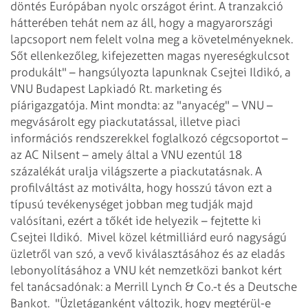
döntés Európában nyolc országot érint. A tranzakció
hátterében tehát nem az áll, hogy a magyarországi
lapcsoport nem felelt volna meg a követelményeknek.
Sőt ellenkezőleg, kifejezetten magas nyereségkulcsot
produkált" – hangsúlyozta lapunknak Csejtei Ildikó, a
VNU Budapest Lapkiadó Rt. marketing és
píárigazgatója. Mint mondta: az "anyacég" – VNU –
megvásárolt egy piackutatással, illetve piaci
információs rendszerekkel foglalkozó cégcsoportot –
az AC Nilsent – amely által a VNU ezentúl 18
százalékát uralja világszerte a piackutatásnak. A
profilváltást az motiválta, hogy hosszú távon ezt a
típusú tevékenységet jobban meg tudják majd
valósítani, ezért a tőkét ide helyezik – fejtette ki
Csejtei Ildikó.
Mivel közel kétmilliárd euró nagyságú
üzletről van szó, a vevő kiválasztásához és az eladás
lebonyolításához a VNU két nemzetközi bankot kért
fel tanácsadónak: a Merrill Lynch & Co.-t és a Deutsche
Bankot.
"Üzletáganként változik, hogy megtérül-e