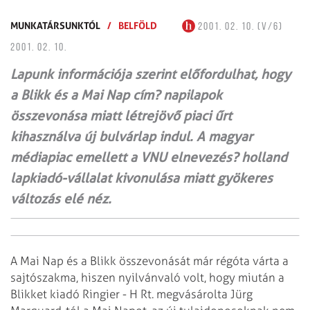
MUNKATÁRSUNKTÓL
/
BELFÖLD
2001. 02. 10. (V/6)
2001. 02. 10.
Lapunk információja szerint előfordulhat, hogy
a Blikk és a Mai Nap cím? napilapok
összevonása miatt létrejövő piaci űrt
kihasználva új bulvárlap indul. A magyar
médiapiac emellett a VNU elnevezés? holland
lapkiadó-vállalat kivonulása miatt gyökeres
változás elé néz.
A Mai Nap és a Blikk összevonását már régóta várta a
sajtószakma, hiszen nyilvánvaló volt, hogy miután a
Blikket kiadó Ringier - H Rt. megvásárolta Jürg