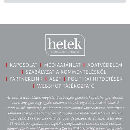
KAPCSOLAT
MÉDIAAJÁNLAT
ADATVÉDELEM
SZABÁLYZAT A KOMMENTELÉSRŐL
PARTNEREINK
ÁSZF
POLITIKAI HIRDETÉSEK
WEBSHOP TÁJÉKOZTATÓ
Az ezen a weboldalon megjelenő szövegek, grafikák, képek, hangfelvételek,
video anyagok vagy egyéb tartalmak szerzői jogvédelem alatt állnak. A
Hetek.hu Kft. minden jogot fenntart a tartalommal kapcsolatosan, beleértve a
tartalom szöveg- és adatbányászat céljára való felhasználását is – A szerzői
jogról szóló 1999. évi LXXVI. törvény rendelkezései értelmében a törvény
35/A. § (1) paragrafusa és a digitális szolgáltatások piacairól szóló európai
irányelv (Az Európai Parlament és a Tanács (EU) 2019/790 Irányelve) 4. cikke