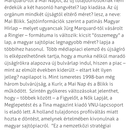
Marquard-tól a Mai Napot, az új tulajdonosoknak nem
érdekük a két hasonló hangvétel? lap kiadása. Az új
orgánum mindkét újságtól eltérő méret? lesz, a neve:
Mai Blikk. Sajtóinformációk szerint a patinás Magyar
Hírlap – melyet ugyancsak Jürg Marquard-tól vásárolt
a Ringier – formátuma is változik: kicsit "összemegy" a
lap, a magyar sajtópiac legnagyobb méret? lapja a
többihez hasonul.
Több médiapiaci elemző és újságíró
is elképzelhetőnek tartja, hogy a munka nélkül maradó
újságírókra alapozva új bulvárlap indul, hiszen a piac –
mint az elmúlt években kiderült – eltart két ilyen
jelleg? napilapot is. Mint ismeretes 1998-ban még
három bulvárújság, a Kurír, a Mai Nap és a Blikk is
működött.
Szintén gyökeres változásokat jelenthet,
hogy – többek között – a Figyelőt, a Nők Lapját, a
Meglepetést és a Tina magazint kiadó VNU-lapcsoport
is eladó lett. A holland tulajdonos profilváltás miatt
hozta e döntést, amelynek értelmében kivonulnak a
magyar sajtópiacról.
"Ez a nemzetközi stratégiai