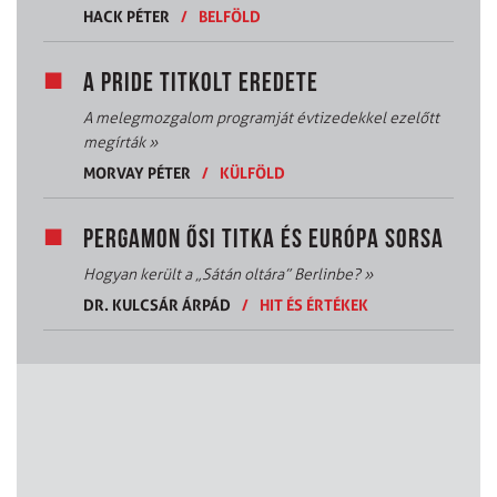
HACK PÉTER
/
BELFÖLD
A PRIDE TITKOLT EREDETE
A melegmozgalom programját évtizedekkel ezelőtt
megírták
»
MORVAY PÉTER
/
KÜLFÖLD
PERGAMON ŐSI TITKA ÉS EURÓPA SORSA
Hogyan került a „Sátán oltára” Berlinbe?
»
DR. KULCSÁR ÁRPÁD
/
HIT ÉS ÉRTÉKEK