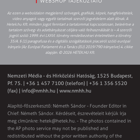
WEBSHOP TÁJÉKOZTATÓ
Az ezen a weboldalon megjelenő szövegek, grafikák, képek, hangfelvételek,
video anyagok vagy egyéb tartalmak szerzői jogvédelem alatt állnak. A
Hetek.hu Kft. minden jogot fenntart a tartalommal kapcsolatosan, beleértve a
tartalom szöveg- és adatbányászat céljára való felhasználását is – A szerzői
jogról szóló 1999. évi LXXVI. törvény rendelkezései értelmében a törvény
35/A. § (1) paragrafusa és a digitális szolgáltatások piacairól szóló európai
irányelv (Az Európai Parlament és a Tanács (EU) 2019/790 Irányelve) 4. cikke
alapján. © 2026 HETEK.HU Kft.
Nemzeti Média - és Hírközlési Hatóság, 1525 Budapest,
Pf. 75. | +36 1 457 7100 (telefon) | +36 1 356 5520
(fax) |
info@nmhh.hu
| www.nmhh.hu
Alapító-főszerkesztő: Németh Sándor - Founder Editor in
Chief: Németh Sándor. Kérdéseit, észrevételeit kérjük írja
meg címünkre:
hetek@hetek.hu
. - The photos contained in
the AP photo service may not be published and
redistributed without the prior written authority of the