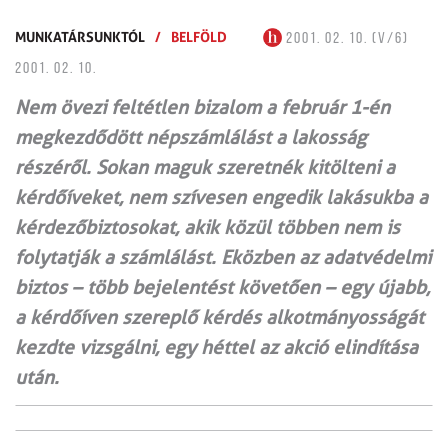
MUNKATÁRSUNKTÓL
/
BELFÖLD
2001. 02. 10. (V/6)
2001. 02. 10.
Nem övezi feltétlen bizalom a február 1-én
megkezdődött népszámlálást a lakosság
részéről. Sokan maguk szeretnék kitölteni a
kérdőíveket, nem szívesen engedik lakásukba a
kérdezőbiztosokat, akik közül többen nem is
folytatják a számlálást. Eközben az adatvédelmi
biztos – több bejelentést követően – egy újabb,
a kérdőíven szereplő kérdés alkotmányosságát
kezdte vizsgálni, egy héttel az akció elindítása
után.