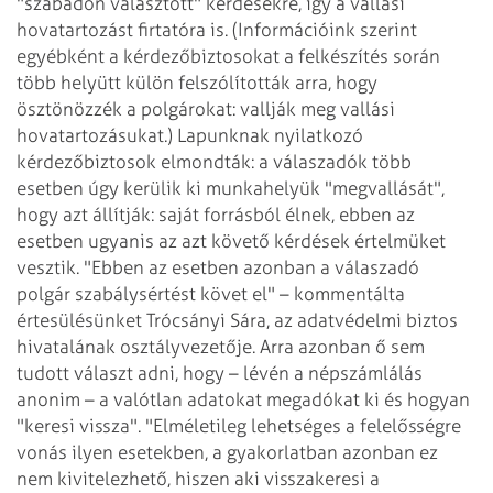
"szabadon választott" kérdésekre, így a vallási
hovatartozást firtatóra is. (Információink szerint
egyébként a kérdezőbiztosokat a felkészítés során
több helyütt külön felszólították arra, hogy
ösztönözzék a polgárokat: vallják meg vallási
hovatartozásukat.) Lapunknak nyilatkozó
kérdezőbiztosok elmondták: a válaszadók több
esetben úgy kerülik ki munkahelyük "megvallását",
hogy azt állítják: saját forrásból élnek, ebben az
esetben ugyanis az azt követő kérdések értelmüket
vesztik.
"Ebben az esetben azonban a válaszadó
polgár szabálysértést követ el" – kommentálta
értesülésünket Trócsányi Sára, az adatvédelmi biztos
hivatalának osztályvezetője. Arra azonban ő sem
tudott választ adni, hogy – lévén a népszámlálás
anonim – a valótlan adatokat megadókat ki és hogyan
"keresi vissza". "Elméletileg lehetséges a felelősségre
vonás ilyen esetekben, a gyakorlatban azonban ez
nem kivitelezhető, hiszen aki visszakeresi a