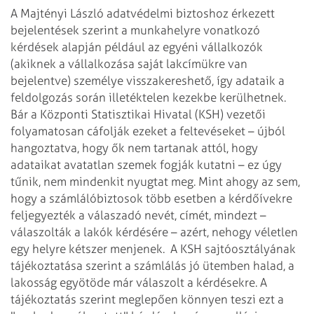
A Majtényi László adatvédelmi biztoshoz érkezett
bejelentések szerint a munkahelyre vonatkozó
kérdések alapján például az egyéni vállalkozók
(akiknek a vállalkozása saját lakcímükre van
bejelentve) személye visszakereshető, így adataik a
feldolgozás során illetéktelen kezekbe kerülhetnek.
Bár a Központi Statisztikai Hivatal (KSH) vezetői
folyamatosan cáfolják ezeket a feltevéseket – újból
hangoztatva, hogy ők nem tartanak attól, hogy
adataikat avatatlan szemek fogják kutatni – ez úgy
tűnik, nem mindenkit nyugtat meg. Mint ahogy az sem,
hogy a számlálóbiztosok több esetben a kérdőívekre
feljegyezték a válaszadó nevét, címét, mindezt –
válaszolták a lakók kérdésére – azért, nehogy véletlen
egy helyre kétszer menjenek.
A KSH sajtóosztályának
tájékoztatása szerint a számlálás jó ütemben halad, a
lakosság egyötöde már válaszolt a kérdésekre. A
tájékoztatás szerint meglepően könnyen teszi ezt a