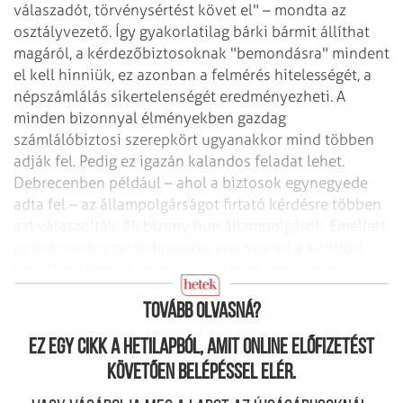
válaszadót, törvénysértést követ el" – mondta az
osztályvezető. Így gyakorlatilag bárki bármit állíthat
magáról, a kérdezőbiztosoknak "bemondásra" mindent
el kell hinniük, ez azonban a felmérés hitelességét, a
népszámlálás sikertelenségét eredményezheti.
A
minden bizonnyal élményekben gazdag
számlálóbiztosi szerepkört ugyanakkor mind többen
adják fel. Pedig ez igazán kalandos feladat lehet.
Debrecenben például – ahol a biztosok egynegyede
adta fel – az állampolgárságot firtató kérdésre többen
azt válaszolták: ők bizony hun állampolgárok. Emellett
az önkormányzatok tapasztalatai szerint a kitöltött
kérdőívek hatvan százaléka hiányos, ami ugyancsak
kérdésessé teheti az akció sikerességét.
Tovább olvasná?
Ez egy cikk a hetilapból, amit online előfizetést
követően belépéssel elér.