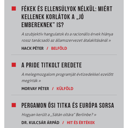
FÉKEK ÉS ELLENSÚLYOK NÉLKÜL: MIÉRT
KELLENEK KORLÁTOK A „JÓ
EMBEREKNEK” IS?
A szubjektív hangulatok és a racionális érvek hiánya
rossz tanácsadó az államszervezet átalakításánál
»
HACK PÉTER
/
BELFÖLD
A PRIDE TITKOLT EREDETE
A melegmozgalom programját évtizedekkel ezelőtt
megírták
»
MORVAY PÉTER
/
KÜLFÖLD
PERGAMON ŐSI TITKA ÉS EURÓPA SORSA
Hogyan került a „Sátán oltára” Berlinbe?
»
DR. KULCSÁR ÁRPÁD
/
HIT ÉS ÉRTÉKEK