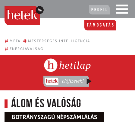
Profil
Támogatás
#
#
META
MESTERSÉGES INTELLIGENCIA
#
ENERGIAVÁLSÁG
hetilap
Álom és valóság
BOTRÁNYSZAGÚ NÉPSZÁMLÁLÁS