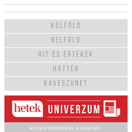
KÜLFÖLD
BELFÖLD
HIT ÉS ÉRTÉKEK
HÁTTÉR
KÁVÉSZÜNET
ARCHÍVUMUNKBÓL AJÁNLJUK: