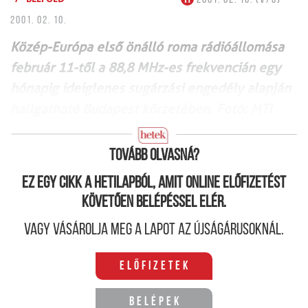
2001. 02. 10.
Közép-Európa első önálló roma rádióállomása
február 11-től a 88,8 MHz-es frekvencián egy
hónapig ideiglenes sugárzási engedély alapján
hallgatható Budapest körzetében. Fotó: MTI
Tovább olvasná?
Ez egy cikk a hetilapból, amit online előfizetést
követően belépéssel elér.
Vagy vásárolja meg a lapot az újságárusoknál.
Előfizetek
Belépek