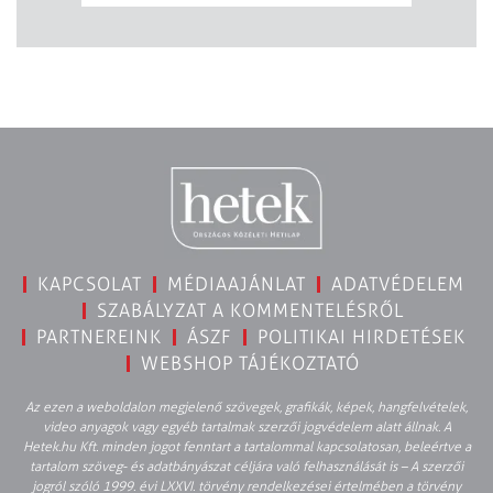
KAPCSOLAT
MÉDIAAJÁNLAT
ADATVÉDELEM
SZABÁLYZAT A KOMMENTELÉSRŐL
PARTNEREINK
ÁSZF
POLITIKAI HIRDETÉSEK
WEBSHOP TÁJÉKOZTATÓ
Az ezen a weboldalon megjelenő szövegek, grafikák, képek, hangfelvételek,
video anyagok vagy egyéb tartalmak szerzői jogvédelem alatt állnak. A
Hetek.hu Kft. minden jogot fenntart a tartalommal kapcsolatosan, beleértve a
tartalom szöveg- és adatbányászat céljára való felhasználását is – A szerzői
jogról szóló 1999. évi LXXVI. törvény rendelkezései értelmében a törvény