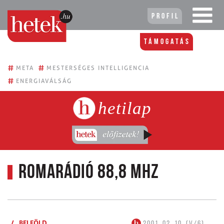
Profil
Támogatás
#
#
META
MESTERSÉGES INTELLIGENCIA
#
ENERGIAVÁLSÁG
hetilap
Romarádió 88,8 MHz
/
BELFÖLD
2001. 02. 10. (V/6)