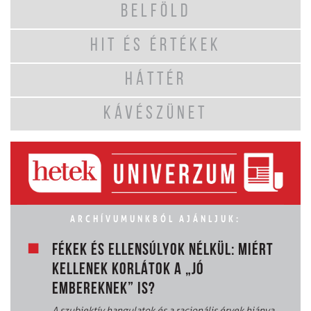
BELFÖLD
HIT ÉS ÉRTÉKEK
HÁTTÉR
KÁVÉSZÜNET
ARCHÍVUMUNKBÓL AJÁNLJUK:
FÉKEK ÉS ELLENSÚLYOK NÉLKÜL: MIÉRT
KELLENEK KORLÁTOK A „JÓ
EMBEREKNEK” IS?
A szubjektív hangulatok és a racionális érvek hiánya