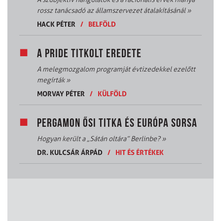
rossz tanácsadó az államszervezet átalakításánál
»
HACK PÉTER
/
BELFÖLD
A PRIDE TITKOLT EREDETE
A melegmozgalom programját évtizedekkel ezelőtt
megírták
»
MORVAY PÉTER
/
KÜLFÖLD
PERGAMON ŐSI TITKA ÉS EURÓPA SORSA
Hogyan került a „Sátán oltára” Berlinbe?
»
DR. KULCSÁR ÁRPÁD
/
HIT ÉS ÉRTÉKEK