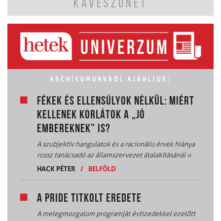
KÁVÉSZÜNET
ARCHÍVUMUNKBÓL AJÁNLJUK:
FÉKEK ÉS ELLENSÚLYOK NÉLKÜL: MIÉRT
KELLENEK KORLÁTOK A „JÓ
EMBEREKNEK” IS?
A szubjektív hangulatok és a racionális érvek hiánya
rossz tanácsadó az államszervezet átalakításánál
»
HACK PÉTER
/
BELFÖLD
A PRIDE TITKOLT EREDETE
A melegmozgalom programját évtizedekkel ezelőtt