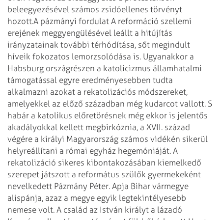
beleegyezésével számos zsidóellenes törvényt
hozott.
A pázmányi fordulat
A reformáció szellemi
erejének meggyengülésével leállt a hitújítás
irányzatainak további térhódítása, sőt megindult
híveik fokozatos lemorzsolódása is. Ugyanakkor a
Habsburg országrészen a katolicizmus államhatalmi
támogatással egyre eredményesebben tudta
alkalmazni azokat a rekatolizációs módszereket,
amelyekkel az előző században még kudarcot vallott. S
habár a katolikus előretörésnek még ekkor is jelentős
akadályokkal kellett megbirkóznia, a XVII. század
végére a királyi Magyarország számos vidékén sikerül
helyreállítani a római egyház hegemóniáját.
A
rekatolizáció sikeres kibontakozásában kiemelkedő
szerepet játszott a református szülők gyermekeként
nevelkedett Pázmány Péter. Apja Bihar vármegye
alispánja, azaz a megye egyik legtekintélyesebb
nemese volt. A család az István királyt a lázadó