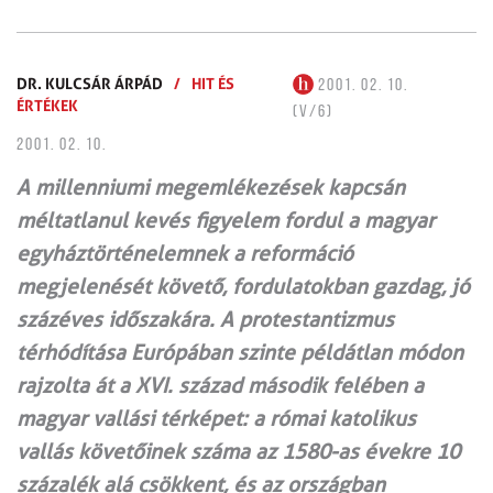
DR. KULCSÁR ÁRPÁD
/
HIT ÉS
2001. 02. 10.
ÉRTÉKEK
(V/6)
2001. 02. 10.
A millenniumi megemlékezések kapcsán
méltatlanul kevés figyelem fordul a magyar
egyháztörténelemnek a reformáció
megjelenését követő, fordulatokban gazdag, jó
százéves időszakára. A protestantizmus
térhódítása Európában szinte példátlan módon
rajzolta át a XVI. század második felében a
magyar vallási térképet: a római katolikus
vallás követőinek száma az 1580-as évekre 10
százalék alá csökkent, és az országban