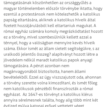
támogatásának köszönhetően az országgyűlés a
magyar történelemben először törvénybe iktatta, hogy
ezentúl a protestánsok nem kötelezhetők a katolikus
papság eltartására, akiknek a katolikus híveik által
fizetett hozzájárulásból kell eltartaniuk magukat. A
római egyház számára komoly megrázkódtatást hozott
ez a törvény, mivel szembesülniük kellett azzal a
ténnyel, hogy a valóságban mennyire kevés híveik
száma. Ekkor ismét az állam sietett segítségükre, s az
uralkodó jelentős összeg? alapítványt hozott létre a
jövedelem nélkül maradt katolikus papok anyagi
támogatására. A pénzt azonban nem
magánvagyonából biztosította, hanem állami
bevételekből. Ezzel az ügy viszszajutott oda, ahonnan
a törvény szerette volna kimozdítani, és ismét főleg
nem katolikusok pénzéből finanszírozták a római
egyházat.
Az 1647-es törvényt a katolikus klérus
annyira sérelmesnek találta, hogy alig több mint két
évtized múlva katonai erővel vettetett véget