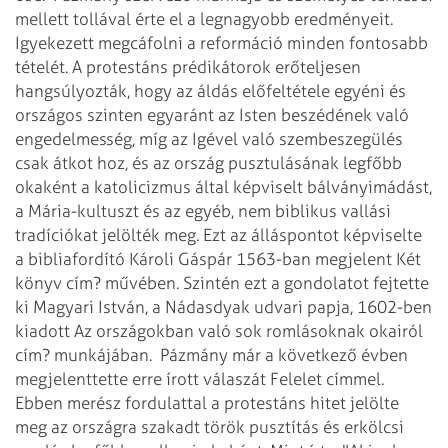
mellett tollával érte el a legnagyobb eredményeit.
Igyekezett megcáfolni a reformáció minden fontosabb
tételét. A protestáns prédikátorok erőteljesen
hangsúlyozták, hogy az áldás előfeltétele egyéni és
országos szinten egyaránt az Isten beszédének való
engedelmesség, míg az Igével való szembeszegülés
csak átkot hoz, és az ország pusztulásának legfőbb
okaként a katolicizmus által képviselt bálványimádást,
a Mária-kultuszt és az egyéb, nem biblikus vallási
tradíciókat jelölték meg. Ezt az álláspontot képviselte
a bibliafordító Károli Gáspár 1563-ban megjelent Két
könyv cím? művében. Szintén ezt a gondolatot fejtette
ki Magyari István, a Nádasdyak udvari papja, 1602-ben
kiadott Az országokban való sok romlásoknak okairól
cím? munkájában.
Pázmány már a következő évben
megjelenttette erre írott válaszát Felelet címmel.
Ebben merész fordulattal a protestáns hitet jelölte
meg az országra szakadt török pusztítás és erkölcsi