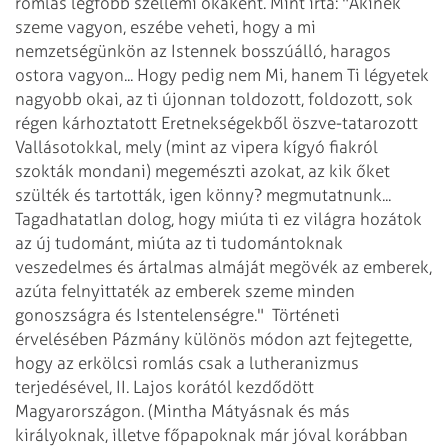
romlás legfőbb szellemi okaként. Mint írta: "Akinek
szeme vagyon, eszébe veheti, hogy a mi
nemzetségünkön az Istennek bosszúálló, haragos
ostora vagyon... Hogy pedig nem Mi, hanem Ti légyetek
nagyobb okai, az ti újonnan toldozott, foldozott, sok
régen kárhoztatott Eretnekségekből öszve-tatarozott
Vallásotokkal, mely (mint az vipera kígyó fiakról
szokták mondani) megemészti azokat, az kik őket
szülték és tartották, igen könny? megmutatnunk...
Tagadhatatlan dolog, hogy miúta ti ez világra hozátok
az új tudománt, miúta az ti tudomántoknak
veszedelmes és ártalmas almáját megövék az emberek,
azúta felnyittaték az emberek szeme minden
gonoszságra és Istentelenségre."
Történeti
érvelésében Pázmány különös módon azt fejtegette,
hogy az erkölcsi romlás csak a lutheranizmus
terjedésével, II. Lajos korától kezdődött
Magyarországon. (Mintha Mátyásnak és más
királyoknak, illetve főpapoknak már jóval korábban