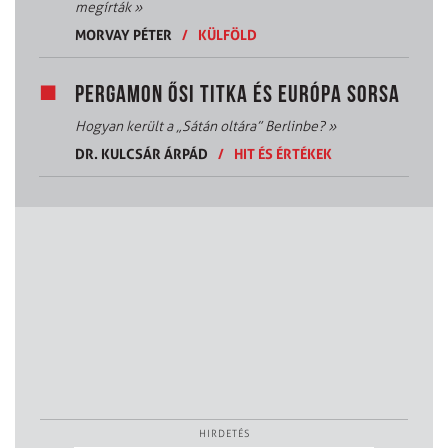
megírták
»
MORVAY PÉTER
/
KÜLFÖLD
PERGAMON ŐSI TITKA ÉS EURÓPA SORSA
Hogyan került a „Sátán oltára” Berlinbe?
»
DR. KULCSÁR ÁRPÁD
/
HIT ÉS ÉRTÉKEK
HIRDETÉS