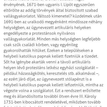
érvényének. 1671-ben ugyanis I. Lipót egyszerűen
eltörölte az addig törvények által biztosított szabad
vallásgyakorlatot. Változó kimenetel? küzdelmek után
1691-ben az uralkodó megyénként mindössze néhány
helységben, az úgynevezett artikuláris helyeken
engedélyezte a protestánsok nyilvános
vallásgyakorlatát. Minden más helységben legfeljebb
csak szűk családi körben, vagy egyénileg
gyakorolhatták hitüket. Ezeken a településeken a
helybeli katolikus papnak kellett fizetniük a tizedet.
Sőt ha igénybe akarták venni a távoli artikuláris
helyen lévő protestáns lelkész egyházi szolgálatát –
például házasságkötés, keresztelés stb. alkalmával –,
az ezért járó díjat, az úgynevezett stólapénzt is a
helybeli katolikus papnak kellett lefizetniük, mintha az
végezte volna a szolgálatot. Ezt a rendszert erősítette
meg és állandósította további ötven évre III. Károly
1731-ben kibocsátott rendeletével, miközben tovább