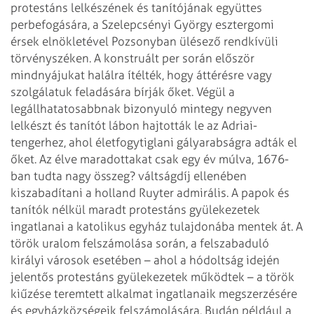
protestáns lelkészének és tanítójának együttes
perbefogására, a Szelepcsényi György esztergomi
érsek elnökletével Pozsonyban ülésező rendkívüli
törvényszéken. A konstruált per során először
mindnyájukat halálra ítélték, hogy áttérésre vagy
szolgálatuk feladására bírják őket. Végül a
legállhatatosabbnak bizonyuló mintegy negyven
lelkészt és tanítót lábon hajtották le az Adriai-
tengerhez, ahol életfogytiglani gályarabságra adták el
őket. Az élve maradottakat csak egy év múlva, 1676-
ban tudta nagy összeg? váltságdíj ellenében
kiszabadítani a holland Ruyter admirális. A papok és
tanítók nélkül maradt protestáns gyülekezetek
ingatlanai a katolikus egyház tulajdonába mentek át.
A
török uralom felszámolása során, a felszabaduló
királyi városok esetében – ahol a hódoltság idején
jelentős protestáns gyülekezetek működtek – a török
kiűzése teremtett alkalmat ingatlanaik megszerzésére
és egyházközségeik felszámolására. Budán például a