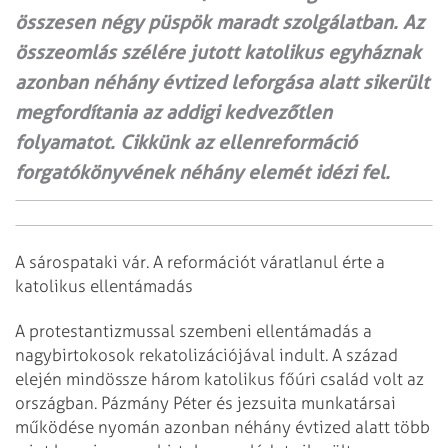
összesen négy püspök maradt szolgálatban. Az
összeomlás szélére jutott katolikus egyháznak
azonban néhány évtized leforgása alatt sikerült
megfordítania az addigi kedvezőtlen
folyamatot. Cikkünk az ellenreformáció
forgatókönyvének néhány elemét idézi fel.
A sárospataki vár. A reformációt váratlanul érte a
katolikus ellentámadás
A protestantizmussal szembeni ellentámadás a
nagybirtokosok rekatolizációjával indult. A század
elején mindössze három katolikus főúri család volt az
országban. Pázmány Péter és jezsuita munkatársai
működése nyomán azonban néhány évtized alatt több