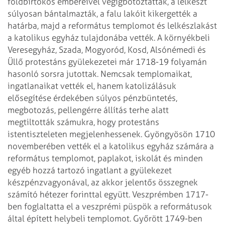
földbirtokos embereivel végigbotoztatták, a lelkészt
súlyosan bántalmazták, a falu lakóit kikergették a
határba, majd a református templomot és lelkészlakást
a katolikus egyház tulajdonába vették. A környékbeli
Veresegyház, Szada, Mogyoród, Kosd, Alsónémedi és
Üllő protestáns gyülekezetei már 1718-19 folyamán
hasonló sorsra jutottak. Nemcsak templomaikat,
ingatlanaikat vették el, hanem katolizálásuk
elősegítése érdekében súlyos pénzbüntetés,
megbotozás, pellengérre állítás terhe alatt
megtiltották számukra, hogy protestáns
istentiszteleten megjelenhessenek.
Gyöngyösön 1710
novemberében vették el a katolikus egyház számára a
református templomot, paplakot, iskolát és minden
egyéb hozzá tartozó ingatlant a gyülekezet
készpénzvagyonával, az akkor jelentős összegnek
számító hétezer forinttal együtt. Veszprémben 1717-
ben foglaltatta el a veszprémi püspök a reformátusok
által épített helybeli templomot.
Győrött 1749-ben