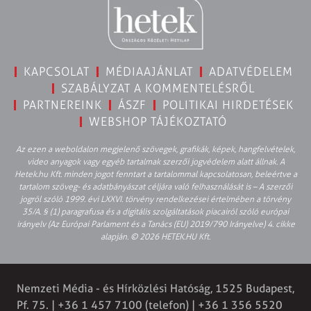
KAPCSOLAT
MÉDIAAJÁNLAT
ADATVÉDELEM
SZABÁLYZAT A KOMMENTELÉSRŐL
PARTNEREINK
ÁSZF
POLITIKAI HIRDETÉSEK
WEBSHOP TÁJÉKOZTATÓ
Az ezen a weboldalon megjelenő szövegek, grafikák, képek, hangfelvételek,
video anyagok vagy egyéb tartalmak szerzői jogvédelem alatt állnak. A
Hetek.hu Kft. minden jogot fenntart a tartalommal kapcsolatosan, beleértve a
tartalom szöveg- és adatbányászat céljára való felhasználását is – A szerzői
jogról szóló 1999. évi LXXVI. törvény rendelkezései értelmében a törvény
35/A. § (1) paragrafusa és a digitális szolgáltatások piacairól szóló európai
irányelv (Az Európai Parlament és a Tanács (EU) 2019/790 Irányelve) 4. cikke
alapján. © 2026 HETEK.HU Kft.
Nemzeti Média - és Hírközlési Hatóság, 1525 Budapest,
Pf. 75. | +36 1 457 7100 (telefon) | +36 1 356 5520