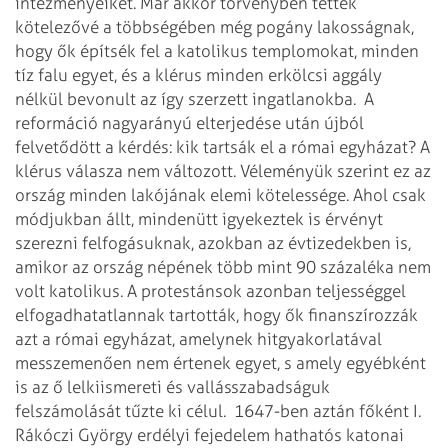
intézményeiket. Már akkor törvényben tették
kötelezővé a többségében még pogány lakosságnak,
hogy ők építsék fel a katolikus templomokat, minden
tíz falu egyet, és a klérus minden erkölcsi aggály
nélkül bevonult az így szerzett ingatlanokba.
A
reformáció nagyarányú elterjedése után újból
felvetődött a kérdés: kik tartsák el a római egyházat? A
klérus válasza nem változott. Véleményük szerint ez az
ország minden lakójának elemi kötelessége. Ahol csak
módjukban állt, mindenütt igyekeztek is érvényt
szerezni felfogásuknak, azokban az évtizedekben is,
amikor az ország népének több mint 90 százaléka nem
volt katolikus. A protestánsok azonban teljességgel
elfogadhatatlannak tartották, hogy ők finanszírozzák
azt a római egyházat, amelynek hitgyakorlatával
messzemenően nem értenek egyet, s amely egyébként
is az ő lelkiismereti és vallásszabadságuk
felszámolását tűzte ki célul.
1647-ben aztán főként I.
Rákóczi György erdélyi fejedelem hathatós katonai