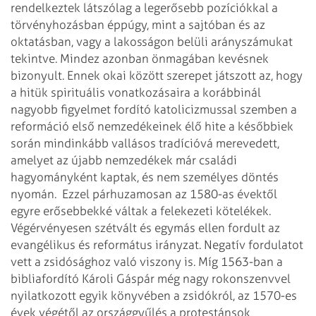
rendelkeztek látszólag a legerősebb pozíciókkal a
törvényhozásban éppúgy, mint a sajtóban és az
oktatásban, vagy a lakosságon belüli arányszámukat
tekintve. Mindez azonban önmagában kevésnek
bizonyult. Ennek okai között szerepet játszott az, hogy
a hitük spirituális vonatkozásaira a korábbinál
nagyobb figyelmet fordító katolicizmussal szemben a
reformáció első nemzedékeinek élő hite a későbbiek
során mindinkább vallásos tradícióvá merevedett,
amelyet az újabb nemzedékek már családi
hagyományként kaptak, és nem személyes döntés
nyomán.
Ezzel párhuzamosan az 1580-as évektől
egyre erősebbekké váltak a felekezeti kötelékek.
Végérvényesen szétvált és egymás ellen fordult az
evangélikus és református irányzat. Negatív fordulatot
vett a zsidósághoz való viszony is. Míg 1563-ban a
bibliafordító Károli Gáspár még nagy rokonszenvvel
nyilatkozott egyik könyvében a zsidókról, az 1570-es
évek végétől az országgyűlés a protestánsok