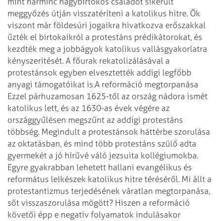
mint harminc nagybirtokos családot sikerült
meggyőzés útján visszatéríteni a katolikus hitre. Ők
viszont már földesúri jogaikra hivatkozva erőszakkal
űzték el birtokaikról a protestáns prédikátorokat, és
kezdték meg a jobbágyok katolikus vallásgyakorlatra
kényszerítését. A főurak rekatolizálásával a
protestánsok egyben elvesztették addigi legfőbb
anyagi támogatóikat is.
A reformáció megtorpanása
Ezzel párhuzamosan 1625-től az ország nádora ismét
katolikus lett, és az 1630-as évek végére az
országgyűlésen megszűnt az addigi protestáns
többség. Megindult a protestánsok háttérbe szorulása
az oktatásban, és mind több protestáns szülő adta
gyermekét a jó hírűvé váló jezsuita kollégiumokba.
Egyre gyakrabban lehetett hallani evangélikus és
református lelkészek katolikus hitre téréséről.
Mi állt a
protestantizmus terjedésének váratlan megtorpanása,
sőt visszaszorulása mögött? Hiszen a reformáció
követői épp e negatív folyamatok indulásakor