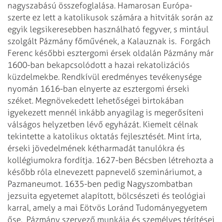
nagyszabású összefoglalása. Hamarosan Európa-
szerte ez lett a katolikusok számára a hitviták során az
egyik legsikeresebben használható fegyver, s mintául
szolgált Pázmány főművének, a Kalauznak is.
Forgách
Ferenc későbbi esztergomi érsek oldalán Pázmány már
1600-ban bekapcsolódott a hazai rekatolizációs
küzdelmekbe. Rendkívül eredményes tevékenysége
nyomán 1616-ban elnyerte az esztergomi érseki
széket. Megnövekedett lehetőségei birtokában
igyekezett mennél inkább anyagilag is megerősíteni
válságos helyzetben lévő egyházát. Kiemelt célnak
tekintette a katolikus oktatás fejlesztését. Mint írta,
érseki jövedelmének kétharmadát tanulókra és
kollégiumokra fordítja. 1627-ben Bécsben létrehozta a
később róla elnevezett papnevelő szemináriumot, a
Pazmaneumot. 1635-ben pedig Nagyszombatban
jezsuita egyetemet alapított, bölcsészeti és teológiai
karral, amely a mai Eötvös Loránd Tudományegyetem
őse.
Pázmány szervező munkája és személyes térítései