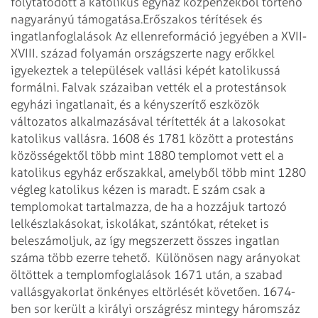
folytatódott a katolikus egyház közpénzekből történő
nagyarányú támogatása.
Erőszakos térítések és
ingatlanfoglalások
Az ellenreformáció jegyében a XVII-
XVIII. század folyamán országszerte nagy erőkkel
igyekeztek a települések vallási képét katolikussá
formálni. Falvak százaiban vették el a protestánsok
egyházi ingatlanait, és a kényszerítő eszközök
változatos alkalmazásával térítették át a lakosokat
katolikus vallásra. 1608 és 1781 között a protestáns
közösségektől több mint 1880 templomot vett el a
katolikus egyház erőszakkal, amelyből több mint 1280
végleg katolikus kézen is maradt. E szám csak a
templomokat tartalmazza, de ha a hozzájuk tartozó
lelkészlakásokat, iskolákat, szántókat, réteket is
beleszámoljuk, az így megszerzett összes ingatlan
száma több ezerre tehető.
Különösen nagy arányokat
öltöttek a templomfoglalások 1671 után, a szabad
vallásgyakorlat önkényes eltörlését követően. 1674-
ben sor került a királyi országrész mintegy háromszáz