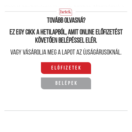
Kirakat egy belvárosi szuvenír-boltban. Megszűntek a
világnézeti monopóliumok Fotó: Somorjai
Tovább olvasná?
Ez egy cikk a hetilapból, amit online előfizetést
követően belépéssel elér.
Vagy vásárolja meg a lapot az újságárusoknál.
Előfizetek
Belépek