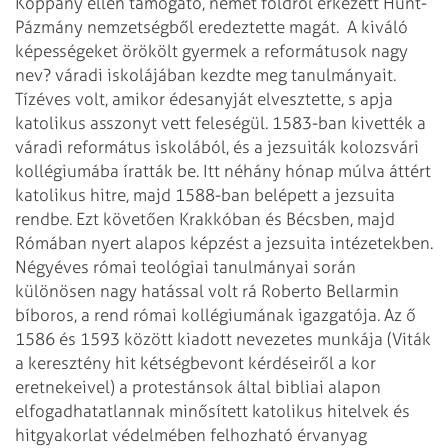
Koppány ellen támogató, német földről érkezett Hunt-
Pázmány nemzetségből eredeztette magát.
A kiváló
képességeket örökölt gyermek a reformátusok nagy
nev? váradi iskolájában kezdte meg tanulmányait.
Tízéves volt, amikor édesanyját elvesztette, s apja
katolikus asszonyt vett feleségül. 1583-ban kivették a
váradi református iskolából, és a jezsuiták kolozsvári
kollégiumába íratták be. Itt néhány hónap múlva áttért
katolikus hitre, majd 1588-ban belépett a jezsuita
rendbe. Ezt követően Krakkóban és Bécsben, majd
Rómában nyert alapos képzést a jezsuita intézetekben.
Négyéves római teológiai tanulmányai során
különösen nagy hatással volt rá Roberto Bellarmin
bíboros, a rend római kollégiumának igazgatója. Az ő
1586 és 1593 között kiadott nevezetes munkája (Viták
a keresztény hit kétségbevont kérdéseiről a kor
eretnekeivel) a protestánsok által bibliai alapon
elfogadhatatlannak minősített katolikus hitelvek és
hitgyakorlat védelmében felhozható érvanyag