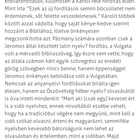
bibliafordítások, különösen a Károli-féle fordítás ellen.
Mint írta: "Ezek az új fordítások semmi böcsülletet nem
érdemlenek, sőt felette veszedelmesek." Károlit többek
között azzal vádolta, hogy saját kénye-kedve szerint
hozzáírt a Bibliához, illetve önkényesen
megcsonkította azt. Pázmány számára azonban csak a
Jeromos által készített latin nyelv? fordítás, a Vulgata
volt a mérvadó bibliaszöveg, így észre sem vette, hogy
az általa számon kért egyik szövegrész az eredeti
görög szövegben nincs benne, hanem éppenséggel
Jeromos önkényes betoldása volt a Vulgatában.
Nemcsak az anyanyelvi fordításokat bírálta igen
élesen, hanem az Ószövetség héber nyelv? olvasásától
is óva intett mindenkit: "Mert aki (csak egy) keveset ért
is a sidó nyelvhez, ennek mivoltából eszébe veheti,
hogy ha a tradicióbul végére nem megyünk, mint kell a
sidó szókat olvasni, érteni és magyarázni, semmiféle
nyelvben kevesebb bátorságunk nem lehet az
olvasásban és értelemben, mint a sidóban. Majd