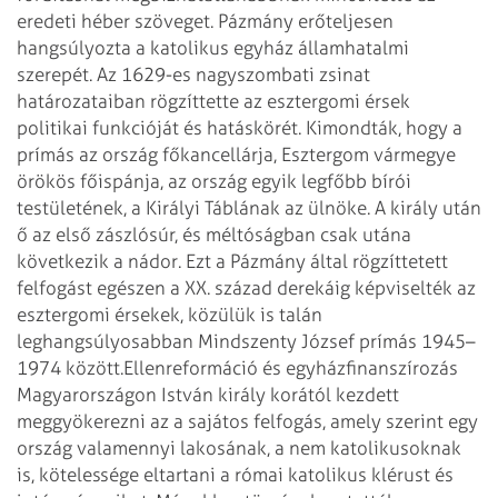
eredeti héber szöveget.
Pázmány erőteljesen
hangsúlyozta a katolikus egyház államhatalmi
szerepét. Az 1629-es nagyszombati zsinat
határozataiban rögzíttette az esztergomi érsek
politikai funkcióját és hatáskörét. Kimondták, hogy a
prímás az ország főkancellárja, Esztergom vármegye
örökös főispánja, az ország egyik legfőbb bírói
testületének, a Királyi Táblának az ülnöke. A király után
ő az első zászlósúr, és méltóságban csak utána
következik a nádor. Ezt a Pázmány által rögzíttetett
felfogást egészen a XX. század derekáig képviselték az
esztergomi érsekek, közülük is talán
leghangsúlyosabban Mindszenty József prímás 1945–
1974 között.
Ellenreformáció és egyházfinanszírozás
Magyarországon István király korától kezdett
meggyökerezni az a sajátos felfogás, amely szerint egy
ország valamennyi lakosának, a nem katolikusoknak
is, kötelessége eltartani a római katolikus klérust és