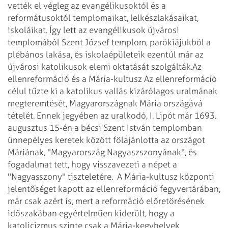
vették el végleg az evangélikusoktól és a
reformátusoktól templomaikat, lelkészlakásaikat,
iskoláikat. Így lett az evangélikusok újvárosi
templomából Szent József templom, parókiájukból a
plébános lakása, és iskolaépületeik ezentúl már az
újvárosi katolikusok elemi oktatását szolgálták.
Az
ellenreformáció és a Mária-kultusz
Az ellenreformáció
célul tűzte ki a katolikus vallás kizárólagos uralmának
megteremtését, Magyarországnak Mária országává
tételét. Ennek jegyében az uralkodó, I. Lipót már 1693.
augusztus 15-én a bécsi Szent István templomban
ünnepélyes keretek között fölajánlotta az országot
Máriának, "Magyarország Nagyaszszonyának", és
fogadalmat tett, hogy visszavezeti a népet a
"Nagyasszony" tiszteletére.
A Mária-kultusz központi
jelentőséget kapott az ellenreformáció fegyvertárában,
már csak azért is, mert a reformáció előretörésének
időszakában egyértelműen kiderült, hogy a
katolicizmus szinte csak a Mária-kegyhelyek