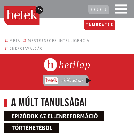
Profil
Támogatás
#
#
META
MESTERSÉGES INTELLIGENCIA
#
ENERGIAVÁLSÁG
hetilap
A múlt tanulságai
EPIZÓDOK AZ ELLENREFORMÁCIÓ
TÖRTÉNETÉBŐL