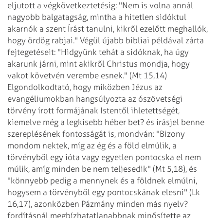
eljutott a végkövetkeztetésig: "Nem is volna annál
nagyobb balgatagság, mintha a hitetlen sidóktul
akarnók a szent Írást tanulni, kikről ezelőtt meghallók,
hogy ördög rabjai." Végül újabb bibliai példával zárta
fejtegetéseit: "Hidgyünk tehát a sidóknak, ha úgy
akarunk járni, mint akikről Christus mondja, hogy
vakot követvén verembe esnek." (Mt 15,14)
Elgondolkodtató, hogy miközben Jézus az
evangéliumokban hangsúlyozta az ószövetségi
törvény írott formájának Istentől ihletettségét,
kiemelve még a legkisebb héber bet? és írásjel benne
szereplésének fontosságát is, mondván: "Bizony
mondom nektek, míg az ég és a föld elmúlik, a
törvényből egy ióta vagy egyetlen pontocska el nem
múlik, amíg minden be nem teljesedik" (Mt 5,18), és
"könnyebb pedig a mennynek és a földnek elmúlni,
hogysem a törvényből egy pontocskának elesni" (Lk
16,17), azonközben Pázmány minden más nyelv?
fordításnál megbízhatatlanabbnak minősítette az