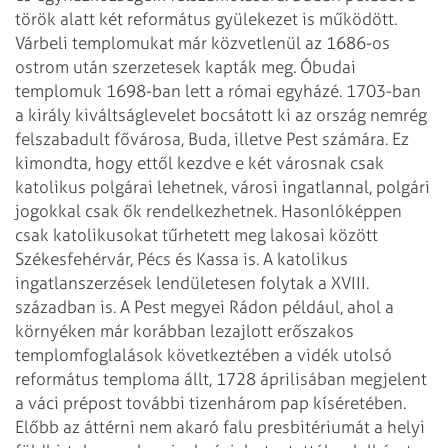
török alatt két református gyülekezet is működött.
Várbeli templomukat már közvetlenül az 1686-os
ostrom után szerzetesek kapták meg. Óbudai
templomuk 1698-ban lett a római egyházé.
1703-ban
a király kiváltságlevelet bocsátott ki az ország nemrég
felszabadult fővárosa, Buda, illetve Pest számára. Ez
kimondta, hogy ettől kezdve e két városnak csak
katolikus polgárai lehetnek, városi ingatlannal, polgári
jogokkal csak ők rendelkezhetnek. Hasonlóképpen
csak katolikusokat tűrhetett meg lakosai között
Székesfehérvár, Pécs és Kassa is.
A katolikus
ingatlanszerzések lendületesen folytak a XVIII.
században is. A Pest megyei Rádon például, ahol a
környéken már korábban lezajlott erőszakos
templomfoglalások következtében a vidék utolsó
református temploma állt, 1728 áprilisában megjelent
a váci prépost további tizenhárom pap kíséretében.
Előbb az áttérni nem akaró falu presbitériumát a helyi