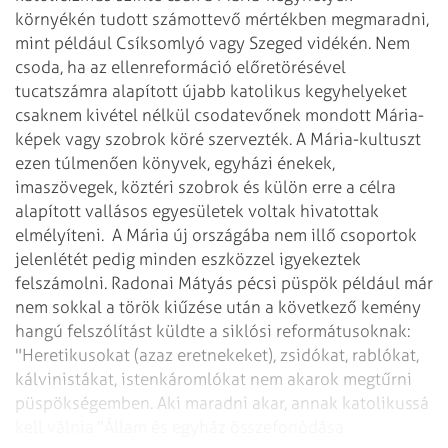
környékén tudott számottevő mértékben megmaradni,
mint például Csíksomlyó vagy Szeged vidékén. Nem
csoda, ha az ellenreformáció előretörésével
tucatszámra alapított újabb katolikus kegyhelyeket
csaknem kivétel nélkül csodatevőnek mondott Mária-
képek vagy szobrok köré szervezték. A Mária-kultuszt
ezen túlmenően könyvek, egyházi énekek,
imaszövegek, köztéri szobrok és külön erre a célra
alapított vallásos egyesületek voltak hivatottak
elmélyíteni.
A Mária új országába nem illő csoportok
jelenlétét pedig minden eszközzel igyekeztek
felszámolni. Radonai Mátyás pécsi püspök például már
nem sokkal a török kiűzése után a következő kemény
hangú felszólítást küldte a siklósi reformátusoknak:
"Heretikusokat (azaz eretnekeket), zsidókat, rablókat,
kálvinistákat, istenkáromlókat nem akarok megtűrni
püspökségemben. Aki maradni akar, annak katolikussá
kell válnia."
Állam és egyház összefonódása