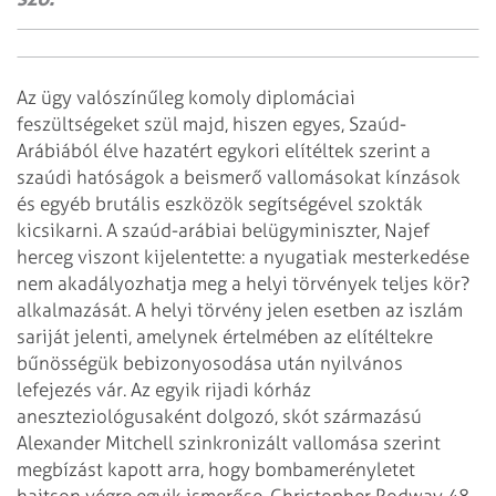
Az ügy valószínűleg komoly diplomáciai
feszültségeket szül majd, hiszen egyes, Szaúd-
Arábiából élve hazatért egykori elítéltek szerint a
szaúdi hatóságok a beismerő vallomásokat kínzások
és egyéb brutális eszközök segítségével szokták
kicsikarni. A szaúd-arábiai belügyminiszter, Najef
herceg viszont kijelentette: a nyugatiak mesterkedése
nem akadályozhatja meg a helyi törvények teljes kör?
alkalmazását. A helyi törvény jelen esetben az iszlám
sariját jelenti, amelynek értelmében az elítéltekre
bűnösségük bebizonyosodása után nyilvános
lefejezés vár.
Az egyik rijadi kórház
aneszteziológusaként dolgozó, skót származású
Alexander Mitchell szinkronizált vallomása szerint
megbízást kapott arra, hogy bombamerényletet
hajtson végre egyik ismerőse, Christopher Rodway 48