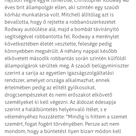
éves brit állampolgár ellen, aki szintén egy szaúdi
kórház munkatársa volt. Mitchell állítólag azt is
bevallotta, hogy ő rejtette a robbanószerkezetet
Rodway autóülése alá, majd a bombát távirányító
segítségével robbantotta fel. Rodway a merénylet
következtében életét vesztette, felesége pedig
könnyebben megsérült. A néhány nappal később
elkövetett második robbantás során szintén külföldi
állampolgárok sérültek meg.
A szaúdi belügyminiszter
szerint a sarija az egyetlen igazságszolgáltatási
rendszer, amelyet országa alkalmazhat, ennek
értelmében pedig az elítélt gyilkosokat,
drogcsempészeket és nemi erőszakot elkövető
személyeket ki kell végezni. Az áldozat édesapja
szerint a halálbüntetés helyénvaló ítélet, s e
véleményéhez hozzátette: "Mindig is hittem a szemet
szemért, fogat fogért törvényében. Persze azt nem
mondom, hogy a büntetést ilyen bizarr módon kell