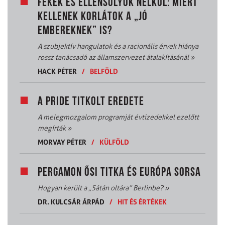
FÉKEK ÉS ELLENSÚLYOK NÉLKÜL: MIÉRT
KELLENEK KORLÁTOK A „JÓ
EMBEREKNEK” IS?
A szubjektív hangulatok és a racionális érvek hiánya
rossz tanácsadó az államszervezet átalakításánál
»
HACK PÉTER
/
BELFÖLD
A PRIDE TITKOLT EREDETE
A melegmozgalom programját évtizedekkel ezelőtt
megírták
»
MORVAY PÉTER
/
KÜLFÖLD
PERGAMON ŐSI TITKA ÉS EURÓPA SORSA
Hogyan került a „Sátán oltára” Berlinbe?
»
DR. KULCSÁR ÁRPÁD
/
HIT ÉS ÉRTÉKEK