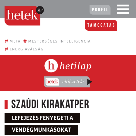
Profil
Támogatás
#
#
META
MESTERSÉGES INTELLIGENCIA
#
ENERGIAVÁLSÁG
hetilap
Szaúdi kirakatper
LEFEJEZÉS FENYEGETI A
VENDÉGMUNKÁSOKAT