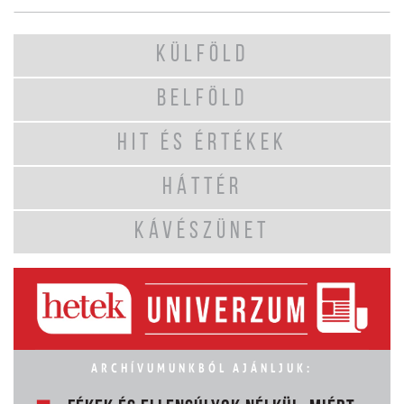
KÜLFÖLD
BELFÖLD
HIT ÉS ÉRTÉKEK
HÁTTÉR
KÁVÉSZÜNET
ARCHÍVUMUNKBÓL AJÁNLJUK: