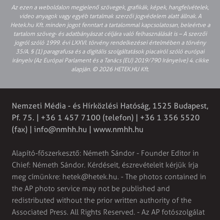
Az ezen a weboldalon megjelenő szövegek, grafikák, képek, hangfelvételek,
video anyagok vagy egyéb tartalmak szerzői jogvédelem alatt állnak. A
Hetek.hu Kft. minden jogot fenntart a tartalommal kapcsolatosan, beleértve a
tartalom szöveg- és adatbányászat céljára való felhasználását is – A szerzői
jogról szóló 1999. évi LXXVI. törvény rendelkezései értelmében a törvény
35/A. § (1) paragrafusa és a digitális szolgáltatások piacairól szóló európai
irányelv (Az Európai Parlament és a Tanács (EU) 2019/790 Irányelve) 4. cikke
alapján. © 2026 HETEK.HU Kft.
Nemzeti Média - és Hírközlési Hatóság, 1525 Budapest,
Pf. 75. | +36 1 457 7100 (telefon) | +36 1 356 5520
(fax) |
info@nmhh.hu
| www.nmhh.hu
Alapító-főszerkesztő: Németh Sándor - Founder Editor in
Chief: Németh Sándor. Kérdéseit, észrevételeit kérjük írja
meg címünkre:
hetek@hetek.hu
. - The photos contained in
the AP photo service may not be published and
redistributed without the prior written authority of the
Associated Press. All Rights Reserved. - Az AP fotószolgálat