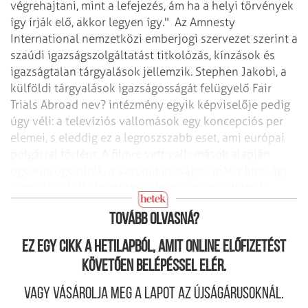
végrehajtani, mint a lefejezés, ám ha a helyi törvények
így írják elő, akkor legyen így."
Az Amnesty
International nemzetközi emberjogi szervezet szerint a
szaúdi igazságszolgáltatást titkolózás, kínzások és
igazságtalan tárgyalások jellemzik. Stephen Jakobi, a
külföldi tárgyalások igazságosságát felügyelő Fair
Trials Abroad nev? intézmény egyik képviselője pedig
úgy véli: a televíziós vallomások egy koncepciós per
elemei, s eleddig ez a legroszszabb eset, ami európai
polgárral történt. A filmre vett vallomások alapján
ugyanis úgy tűnik, a szaúdi hatóságok már a bírósági
tárgyalás előtt eldöntötték, hogy a gyanúsítottak
valóban bűnösök.
Tovább olvasná?
Ez egy cikk a hetilapból, amit online előfizetést
követően belépéssel elér.
Vagy vásárolja meg a lapot az újságárusoknál.