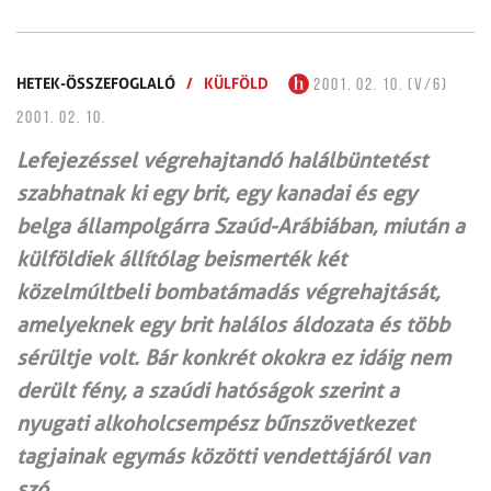
HETEK-ÖSSZEFOGLALÓ
/
KÜLFÖLD
2001. 02. 10. (V/6)
2001. 02. 10.
Lefejezéssel végrehajtandó halálbüntetést
szabhatnak ki egy brit, egy kanadai és egy
belga állampolgárra Szaúd-Arábiában, miután a
külföldiek állítólag beismerték két
közelmúltbeli bombatámadás végrehajtását,
amelyeknek egy brit halálos áldozata és több
sérültje volt. Bár konkrét okokra ez idáig nem
derült fény, a szaúdi hatóságok szerint a
nyugati alkoholcsempész bűnszövetkezet
tagjainak egymás közötti vendettájáról van
szó.