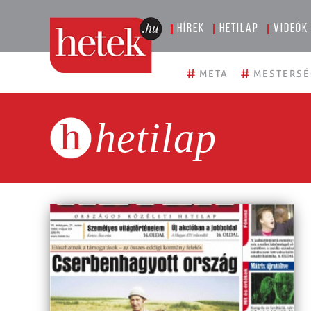
Hírek
Hetilap
Videók
#
#
META
MESTERSÉ
hetilap