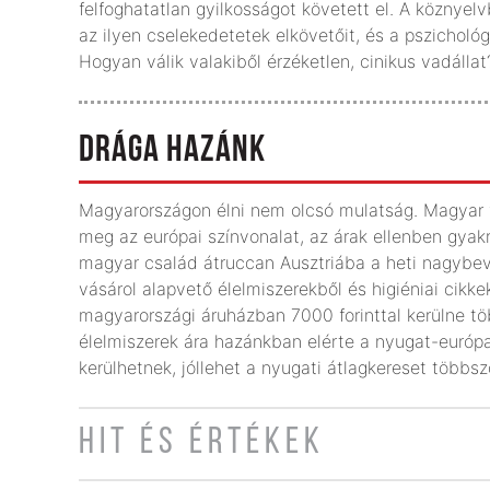
felfoghatatlan gyilkosságot követett el. A köznye
az ilyen cselekedetetek elkövetőit, és a pszicholó
Hogyan válik valakiből érzéketlen, cinikus vadállat
DRÁGA HAZÁNK
Magyarországon élni nem olcsó mulatság. Magyar fi
meg az európai színvonalat, az árak ellenben gyakr
magyar család átruccan Ausztriába a heti nagybevá
vásárol alapvető élelmiszerekből és higiéniai cikk
magyarországi áruházban 7000 forinttal kerülne tö
élelmiszerek ára hazánkban elérte a nyugat-európai
kerülhetnek, jóllehet a nyugati átlagkereset többs
HIT ÉS ÉRTÉKEK