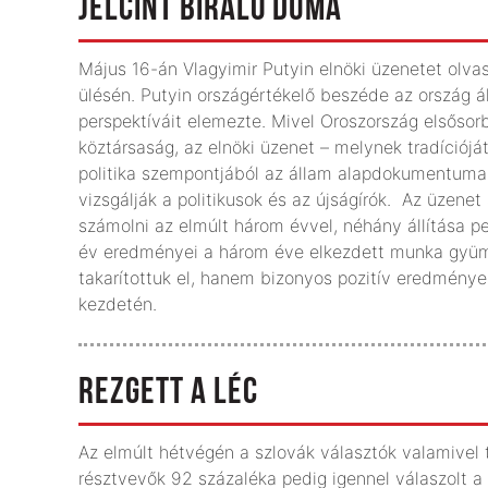
JELCINT BÍRÁLÓ DUMA
Május 16-án Vlagyimir Putyin elnöki üzenetet olva
ülésén. Putyin országértékelő beszéde az ország ál
perspektíváit elemezte. Mivel Oroszország elsősorb
köztársaság, az elnöki üzenet – melynek tradícióját
politika szempontjából az állam alapdokumentumai
vizsgálják a politikusok és az újságírók. Az üzenet 
számolni az elmúlt három évvel, néhány állítása pe
év eredményei a három éve elkezdett munka gyümö
takarítottuk el, hanem bizonyos pozitív eredmények
kezdetén.
REZGETT A LÉC
Az elmúlt hétvégén a szlovák választók valamivel 
résztvevők 92 százaléka pedig igennel válaszolt a