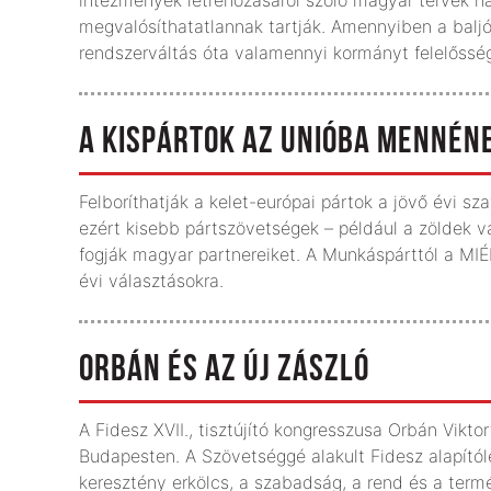
megvalósíthatatlannak tartják. Amennyiben a baljós
rendszerváltás óta valamennyi kormányt felelősség
A KISPÁRTOK AZ UNIÓBA MENNÉN
Felboríthatják a kelet-európai pártok a jövő évi sz
ezért kisebb pártszövetségek – például a zöldek 
fogják magyar partnereiket. A Munkáspárttól a MIÉP
évi választásokra.
ORBÁN ÉS AZ ÚJ ZÁSZLÓ
A Fidesz XVII., tisztújító kongresszusa Orbán Vikto
Budapesten. A Szövetséggé alakult Fidesz alapítóle
keresztény erkölcs, a szabadság, a rend és a termé