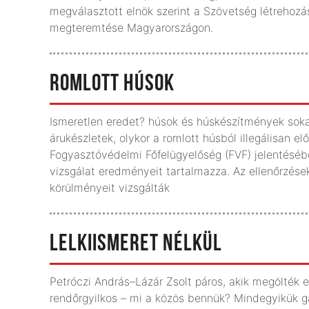
megválasztott elnök szerint a Szövetség létrehoz
megteremtése Magyarországon.
ROMLOTT HÚSOK
Ismeretlen eredet? húsok és húskészítmények sokas
árukészletek, olykor a romlott húsból illegálisan elő
Fogyasztóvédelmi Főfelügyelőség (FVF) jelentésébő
vizsgálat eredményeit tartalmazza. Az ellenőrzés
körülményeit vizsgálták
LELKIISMERET NÉLKÜL
Petróczi András–Lázár Zsolt páros, akik megölték e
rendőrgyilkos – mi a közös bennük? Mindegyikük gát