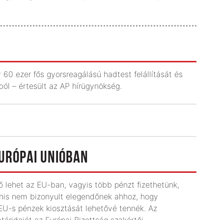
60 ezer fős gyorsreagálású hadtest felállítását és
ól – értesült az AP hírügynökség.
URÓPAI UNIÓBAN
ő lehet az EU-ban, vagyis több pénzt fizethetünk,
anis nem bizonyult elegendőnek ahhoz, hogy
EU-s pénzek kiosztását lehetővé tennék. Az
áridejét az Európai Bizottság szakértői