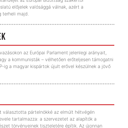
latú előjelek valósággá válnak, azért a
 terheli majd.
EK
avazásokon az Európai Parlament jelenlegi arányait,
vagy a kommunisták – vélhetően erőteljesen támogatni
-ig a magyar kispártok újult erővel készülnek a jövő
rt választotta pártelnökké az elmúlt hétvégén
vele tartalmazza: a szervezetet az alapítók a
szet törvényeinek tiszteletére építik. Az újonnan