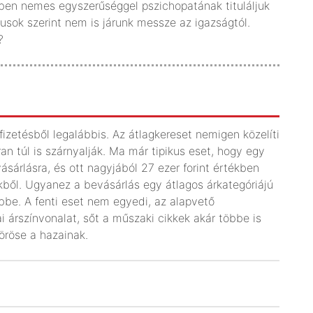
lvben nemes egyszerűséggel pszichopatának tituláljuk
gusok szerint nem is járunk messze az igazságtól.
?
zetésből legalábbis. Az átlagkereset nemigen közelíti
an túl is szárnyalják. Ma már tipikus eset, hogy egy
sárlásra, és ott nagyjából 27 ezer forint értékben
ekből. Ugyanez a bevásárlás egy átlagos árkategóriájú
bbe. A fenti eset nem egyedi, az alapvető
 árszínvonalat, sőt a műszaki cikkek akár többe is
zöröse a hazainak.