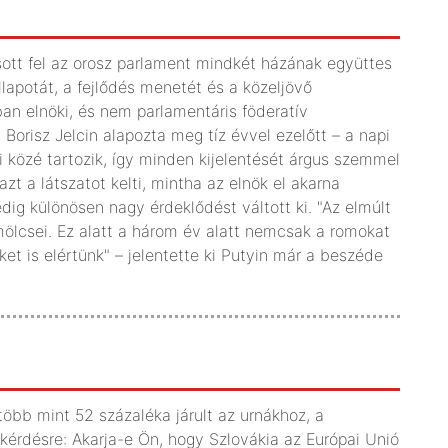
sott fel az orosz parlament mindkét házának együttes
lapotát, a fejlődés menetét és a közeljövő
an elnöki, és nem parlamentáris föderatív
 Borisz Jelcin alapozta meg tíz évvel ezelőtt – a napi
 közé tartozik, így minden kijelentését árgus szemmel
azt a látszatot kelti, mintha az elnök el akarna
dig különösen nagy érdeklődést váltott ki. "Az elmúlt
lcsei. Ez alatt a három év alatt nemcsak a romokat
et is elértünk" – jelentette ki Putyin már a beszéde
több mint 52 százaléka járult az urnákhoz, a
 kérdésre: Akarja-e Ön, hogy Szlovákia az Európai Unió