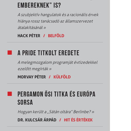
EMBEREKNEK” IS?
A szubjektív hangulatok és a racionális érvek
hiánya rossz tanácsadó az államszervezet
átalakításánál
»
HACK PÉTER
/
BELFÖLD
A PRIDE TITKOLT EREDETE
A melegmozgalom programját évtizedekkel
ezelőtt megírták
»
MORVAY PÉTER
/
KÜLFÖLD
PERGAMON ŐSI TITKA ÉS EURÓPA
SORSA
Hogyan került a „Sátán oltára” Berlinbe?
»
DR. KULCSÁR ÁRPÁD
/
HIT ÉS ÉRTÉKEK