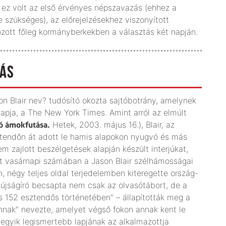
 ez volt az első érvényes népszavazás (ehhez a
e szükséges), az előrejelzésekhez viszonyított
ozott főleg kormányberkekben a választás két napján.
DÁS
on Blair nev? tudósító okozta sajtóbotrány, amelynek
lapja, a The New York Times. Amint arról az elmúlt
ó ámokfutása.
Hetek, 2003. május 16.), Blair, az
ztendőn át adott le hamis alapokon nyugvó és más
em zajlott beszélgetések alapján készült interjúkat,
últ vasárnapi számában a Jason Blair szélhámosságai
 négy teljes oldal terjedelemben kiteregette ország-
al újságíró becsapta nem csak az olvasótábort, de a
s 152 esztendős történetében" – állapították meg a
fonnak" nevezte, amelyet végső fokon annak kent le
g egyik legismertebb lapjának az alkalmazottja