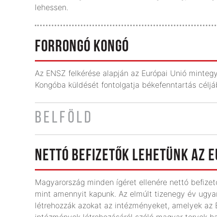
lehessen.
FORRONGÓ KONGÓ
Az ENSZ felkérése alapján az Európai Unió mintegy 
Kongóba küldését fontolgatja békefenntartás céljáb
BELFÖLD
NETTÓ BEFIZETŐK LEHETÜNK AZ E
Magyarország minden ígéret ellenére nettó befizet
mint amennyit kapunk. Az elmúlt tizenegy év ugy
létrehozzák azokat az intézményeket, amelyek az 
intézmények létrehozásáról szóló magyar tervek hat