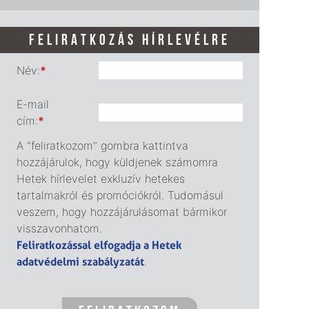
FELIRATKOZÁS HÍRLEVÉLRE
Név:
*
E-mail
cím:
*
A "feliratkozom" gombra kattintva
hozzájárulok, hogy küldjenek számomra
Hetek hírlevelet exkluzív hetekes
tartalmakról és promóciókról. Tudomásul
veszem, hogy hozzájárulásomat bármikor
visszavonhatom.
Feliratkozással elfogadja a Hetek
adatvédelmi szabályzatát
.