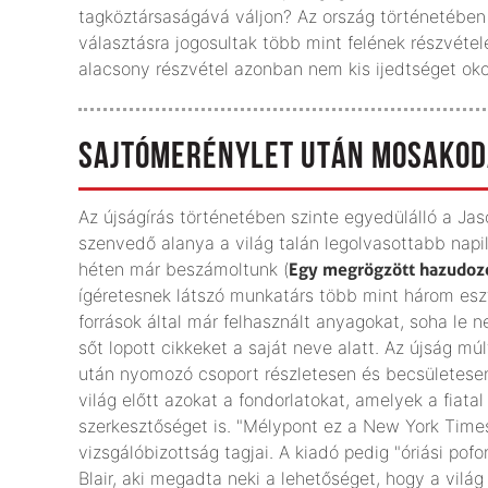
tagköztársaságává váljon? Az ország történetében
választásra jogosultak több mint felének részvétel
alacsony részvétel azonban nem kis ijedtséget ok
SAJTÓMERÉNYLET UTÁN MOSAKO
Az újságírás történetében szinte egyedülálló a Jas
szenvedő alanya a világ talán legolvasottabb napi
héten már beszámoltunk (
Egy megrögzött hazudoz
ígéretesnek látszó munkatárs több mint három es
források által már felhasznált anyagokat, soha le n
sőt lopott cikkeket a saját neve alatt. Az újság m
után nyomozó csoport részletesen és becsületesen,
világ előtt azokat a fondorlatokat, amelyek a fiat
szerkesztőséget is. "Mélypont ez a New York Time
vizsgálóbizottság tagjai. A kiadó pedig "óriási po
Blair, aki megadta neki a lehetőséget, hogy a vilá