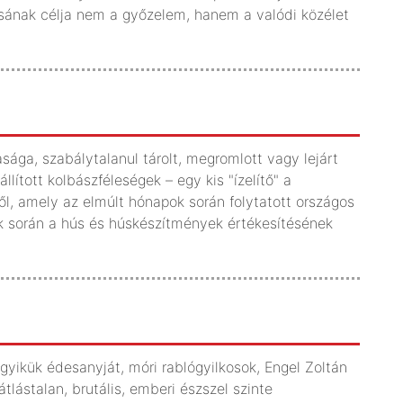
ásának célja nem a győzelem, hanem a valódi közélet
ága, szabálytalanul tárolt, megromlott vagy lejárt
állított kolbászféleségek – egy kis "ízelítő" a
l, amely az elmúlt hónapok során folytatott országos
ek során a hús és húskészítmények értékesítésének
gyikük édesanyját, móri rablógyilkosok, Engel Zoltán
lástalan, brutális, emberi észszel szinte