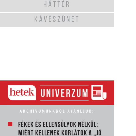
HÁTTÉR
KÁVÉSZÜNET
ARCHÍVUMUNKBÓL AJÁNLJUK:
FÉKEK ÉS ELLENSÚLYOK NÉLKÜL:
MIÉRT KELLENEK KORLÁTOK A „JÓ