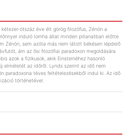
a kétezer-ötszáz éve élt görög filozófus, Zénón a
előnnyel induló lomha állat minden pillanatban előtte
em Zénón, sem azóta más nem látott békésen lépdelő
vfutót, ám az ősi filozófiai paradoxon megoldására
bbis azok a fizikusok, akik Einsteinéhez hasonló
j elméletét az időről. Lynds szerint az idő nem
n paradoxona téves feltételezésekből indul ki. Az idő
lizáció történetével.