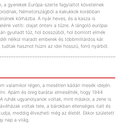
, a gyerekek Európa-szerte fagylaltot követelnek
aporodnak, Németországból a kakukkok korábban
erülnek kórházba. A nyár heves, és a kasza is
lénk vetíti: olajat önteni a tűzre. A lángoló európai
n gyulladt tűz, hol bosszúból, hol bomlott elmék
edél nélkül maradt emberek és többmilliárdos kár.
 tudtak hasznot húzni az idei hosszú, forró nyárból.
m valamikor régen, a mesétlen kádári mesék idején.
ni. Apám és öreg barátai elmesélték, hogy 1944
A ruhák ugyanolyanok voltak, mint máskor, a zene is
ávéházak voltak tele, a bárokban ellenséges italt és
 tudja, meddig élvezheti még az életét. Ekkor született
gy nap a világ.