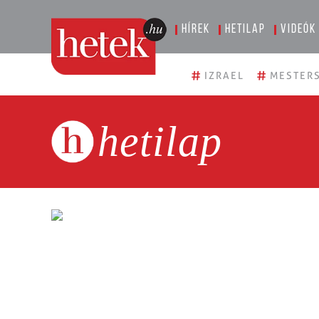
Hírek
Hetilap
Videók
#
#
IZRAEL
MESTERS
hetilap