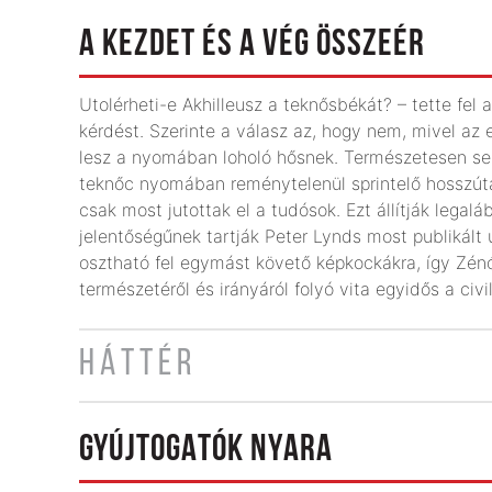
A KEZDET ÉS A VÉG ÖSSZEÉR
Utolérheti-e Akhilleusz a teknősbékát? – tette fel 
kérdést. Szerinte a válasz az, hogy nem, mivel az 
lesz a nyomában loholó hősnek. Természetesen s
teknőc nyomában reménytelenül sprintelő hosszútá
csak most jutottak el a tudósok. Ezt állítják legalá
jelentőségűnek tartják Peter Lynds most publikált ú
osztható fel egymást követő képkockákra, így Zénó
természetéről és irányáról folyó vita egyidős a civi
HÁTTÉR
GYÚJTOGATÓK NYARA