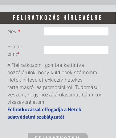
FELIRATKOZÁS HÍRLEVÉLRE
Név:
*
E-mail
cím:
*
A "feliratkozom" gombra kattintva
hozzájárulok, hogy küldjenek számomra
Hetek hírlevelet exkluzív hetekes
tartalmakról és promóciókról. Tudomásul
veszem, hogy hozzájárulásomat bármikor
visszavonhatom.
Feliratkozással elfogadja a Hetek
adatvédelmi szabályzatát
.