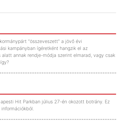
 kormánypárt "összeveszett" a jövő évi
si kampányban ígéretként hangzik el az
alatt annak rendje-módja szerint elmarad, vagy csak
 így?
apesti Hit Parkban július 27-én okozott botrány. Ez
 információkból.