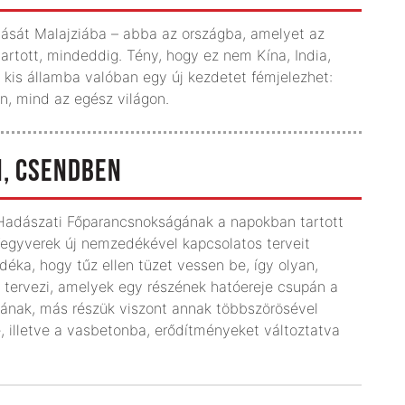
atását Malajziába – abba az országba, amelyet az
rtott, mindeddig. Tény, hogy ez nem Kína, India,
 kis államba valóban egy új kezdetet fémjelezhet:
, mind az egész világon.
N, CSENDBEN
 Hadászati Főparancsnokságának a napokban tartott
egyverek új nemzedékével kapcsolatos terveit
déka, hogy tűz ellen tüzet vessen be, így olyan,
t tervezi, amelyek egy részének hatóereje csupán a
nak, más részük viszont annak többszörösével
, illetve a vasbetonba, erődítményeket változtatva