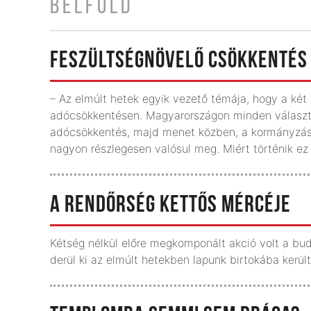
BELFÖLD
FESZÜLTSÉGNÖVELŐ CSÖKKENTÉS
– Az elmúlt hetek egyik vezető témája, hogy a két
adócsökkentésen. Magyarországon minden választá
adócsökkentés, majd menet közben, a kormányzás 
nagyon részlegesen valósul meg. Miért történik ez
A RENDŐRSÉG KETTŐS MÉRCÉJE
Kétség nélkül előre megkomponált akció volt a bud
derül ki az elmúlt hetekben lapunk birtokába került