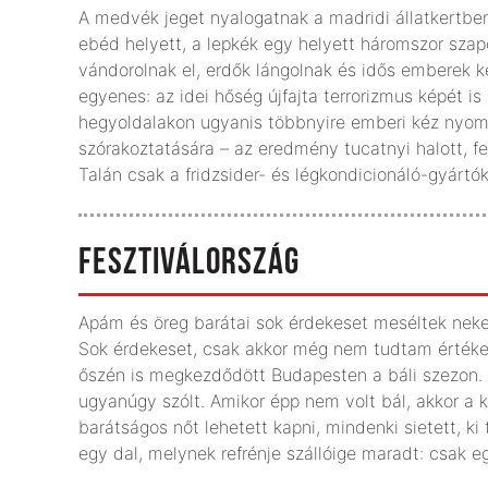
A medvék jeget nyalogatnak a madridi állatkertben
ebéd helyett, a lepkék egy helyett háromszor sz
vándorolnak el, erdők lángolnak és idős emberek k
egyenes: az idei hőség újfajta terrorizmus képét is e
hegyoldalakon ugyanis többnyire emberi kéz nyomá
szórakoztatására – az eredmény tucatnyi halott, f
Talán csak a fridzsider- és légkondicionáló-gyártók
FESZTIVÁLORSZÁG
Apám és öreg barátai sok érdekeset meséltek neke
Sok érdekeset, csak akkor még nem tudtam értékel
őszén is megkezdődött Budapesten a báli szezon. 
ugyanúgy szólt. Amikor épp nem volt bál, akkor a k
barátságos nőt lehetett kapni, mindenki sietett, ki
egy dal, melynek refrénje szállóige maradt: csak e