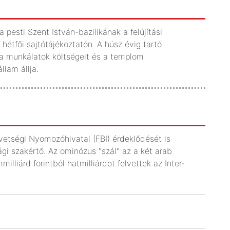
pesti Szent István-bazilikának a felújítási
hétfői sajtótájékoztatón. A húsz évig tartó
, a munkálatok költségeit és a templom
lam állja.
vetségi Nyomozóhivatal (FBI) érdeklődését is
gi szakértő. Az ominózus "szál" az a két arab
illiárd forintból hatmilliárdot felvettek az Inter-