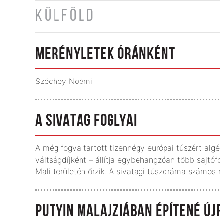
KÜLFÖLD
MERÉNYLETEK ÓRÁNKÉNT
Széchey Noémi
A SIVATAG FOGLYAI
A még fogva tartott tizennégy európai túszért algéri
váltságdíjként – állítja egybehangzóan több sajtófo
Mali területén őrzik. A sivatagi túszdráma számos 
PUTYIN MALAJZIÁBAN ÉPÍTENÉ Ú