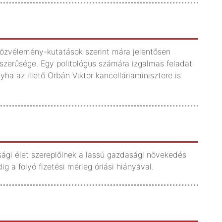
közvélemény-kutatások szerint mára jelentősen
pszerűsége. Egy politológus számára izgalmas feladat
ha az illető Orbán Viktor kancelláriaminisztere is
ági élet szereplőinek a lassú gazdasági növekedés
 a folyó fizetési mérleg óriási hiányával.