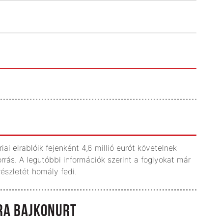
ai elrablóik fejenként 4,6 millió eurót követelnek
rrás. A legutóbbi információk szerint a foglyokat már
részletét homály fedi.
JRA BAJKONURT