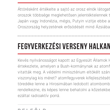
Áttörésként értékelte a sajtó az orosz elnök látog
oroszok többsége meglehetősen jelentéktelennek ta
Japán vagy Indonézia, mégis, Putyin vizitje ebbe a
Oroszország helyzetének erősödését mind Ázsiában
FEGYVERKEZÉSI VERSENY HALKA
Kevés nyilvánosságot kapott az Egyesült Államok
értekezlete, amelyen a Bush-kormánynak az atomf
vitatták meg. A védelmi minisztérium eltökélt szán
viszonylag kis méret? atomfegyverek kifejlesztésé
töredéke lenne a Hirosimában ledobott atombombá
rendelkezne, és képes lenne behatolni a kőzetekbe
ezáltal radioaktív porrá.