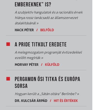
EMBEREKNEK” IS?
A szubjektív hangulatok és a racionális érvek
hiánya rossz tanácsadó az államszervezet
átalakításánál
»
HACK PÉTER
/
BELFÖLD
A PRIDE TITKOLT EREDETE
A melegmozgalom programját évtizedekkel
ezelőtt megírták
»
MORVAY PÉTER
/
KÜLFÖLD
PERGAMON ŐSI TITKA ÉS EURÓPA
SORSA
Hogyan került a „Sátán oltára” Berlinbe?
»
DR. KULCSÁR ÁRPÁD
/
HIT ÉS ÉRTÉKEK