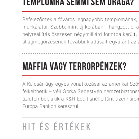
TEMPLOMRA SEMMI SEM DRÁGA?
Befejeződtek a főváros legnagyobb templomának, a 
munkálatai. Szebb, mint új korában – hangzott el a 
helyreállítás összesen négymilliárd forintba került
állagmegőrzésének további kiadásait egyaránt az ál
MAFFIA VAGY TERRORPÉNZEK?
A Kulcsár-ügy egyes vonatkozásai az amerikai Szö
felkelthetik – véli Gorka Sebestyén nemzetbiztonsá
üzletember, akik a K&H Equitisnél eltűnt tizenháromm
Európa Bankon keresztül.
HIT ÉS ÉRTÉKEK