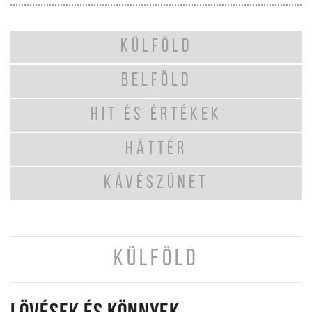
KÜLFÖLD
BELFÖLD
HIT ÉS ÉRTÉKEK
HÁTTÉR
KÁVÉSZÜNET
KÜLFÖLD