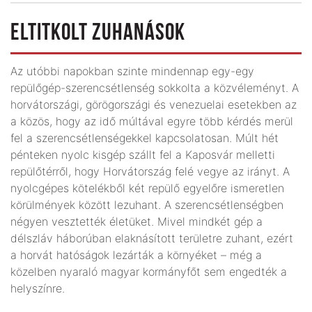
ELTITKOLT ZUHANÁSOK
Az utóbbi napokban szinte mindennap egy-egy
repülőgép-szerencsétlenség sokkolta a közvéleményt. A
horvátországi, görögországi és venezuelai esetekben az
a közös, hogy az idő múltával egyre több kérdés merül
fel a szerencsétlenségekkel kapcsolatosan. Múlt hét
pénteken nyolc kisgép szállt fel a Kaposvár melletti
repülőtérről, hogy Horvátország felé vegye az irányt. A
nyolcgépes kötelékből két repülő egyelőre ismeretlen
körülmények között lezuhant. A szerencsétlenségben
négyen vesztették életüket. Mivel mindkét gép a
délszláv háborúban elaknásított területre zuhant, ezért
a horvát hatóságok lezárták a környéket – még a
közelben nyaraló magyar kormányfőt sem engedték a
helyszínre.