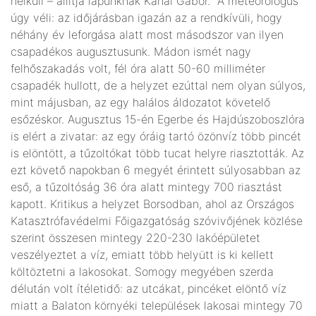
nélküli – állítja lapunknak Kánai Gábor. A meteorológus
úgy véli: az időjárásban igazán az a rendkívüli, hogy
néhány év leforgása alatt most másodszor van ilyen
csapadékos augusztusunk. Mádon ismét nagy
felhőszakadás volt, fél óra alatt 50-60 milliméter
csapadék hullott, de a helyzet ezúttal nem olyan súlyos,
mint májusban, az egy halálos áldozatot követelő
esőzéskor. Augusztus 15-én Egerbe és Hajdúszoboszlóra
is elért a zivatar: az egy óráig tartó özönvíz több pincét
is elöntött, a tűzoltókat több tucat helyre riasztották. Az
ezt követő napokban 6 megyét érintett súlyosabban az
eső, a tűzoltóság 36 óra alatt mintegy 700 riasztást
kapott. Kritikus a helyzet Borsodban, ahol az Országos
Katasztrófavédelmi Főigazgatóság szóvivőjének közlése
szerint összesen mintegy 220-230 lakóépületet
veszélyeztet a víz, emiatt több helyütt is ki kellett
költöztetni a lakosokat. Somogy megyében szerda
délután volt ítéletidő: az utcákat, pincéket elöntő víz
miatt a Balaton környéki települések lakosai mintegy 70