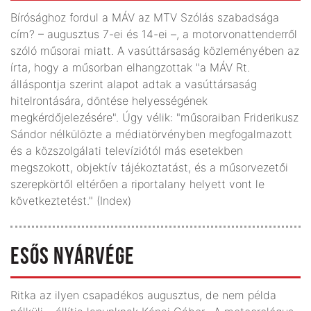
Bírósághoz fordul a MÁV az MTV Szólás szabadsága
cím? – augusztus 7-ei és 14-ei –, a motorvonattenderről
szóló műsorai miatt. A vasúttársaság közleményében az
írta, hogy a műsorban elhangzottak "a MÁV Rt.
álláspontja szerint alapot adtak a vasúttársaság
hitelrontására, döntése helyességének
megkérdőjelezésére". Úgy vélik: "műsoraiban Friderikusz
Sándor nélkülözte a médiatörvényben megfogalmazott
és a közszolgálati televíziótól más esetekben
megszokott, objektív tájékoztatást, és a műsorvezetői
szerepkörtől eltérően a riportalany helyett vont le
következtetést." (Index)
ESŐS NYÁRVÉGE
Ritka az ilyen csapadékos augusztus, de nem példa