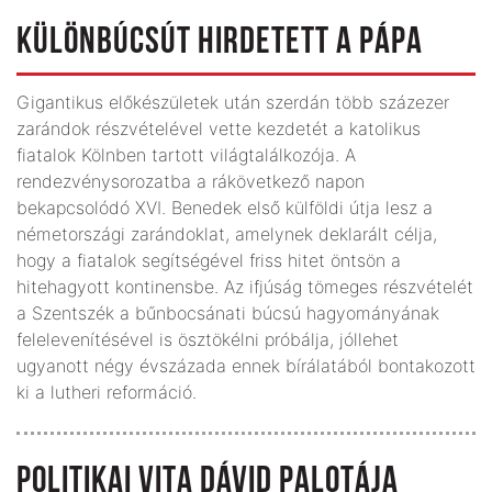
KÜLÖNBÚCSÚT HIRDETETT A PÁPA
Gigantikus előkészületek után szerdán több százezer
zarándok részvételével vette kezdetét a katolikus
fiatalok Kölnben tartott világtalálkozója. A
rendezvénysorozatba a rákövetkező napon
bekapcsolódó XVI. Benedek első külföldi útja lesz a
németországi zarándoklat, amelynek deklarált célja,
hogy a fiatalok segítségével friss hitet öntsön a
hitehagyott kontinensbe. Az ifjúság tömeges részvételét
a Szentszék a bűnbocsánati búcsú hagyományának
felelevenítésével is ösztökélni próbálja, jóllehet
ugyanott négy évszázada ennek bírálatából bontakozott
ki a lutheri reformáció.
POLITIKAI VITA DÁVID PALOTÁJA