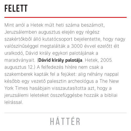
FELETT
Mint arról a Hetek múlt heti száma beszámolt,
Jeruzsálemben augusztus elején egy régész
szakértőkből álló kutatócsoport bejelentette, hogy nagy
valószínűséggel megtalálták a 3000 évvel ezelőtt élt
uralkodó, Dávid király egykori palotájának a
maradványait. (
Dávid király palotája
. Hetek, 2005.
augusztus 12.) A felfedezés hírére nem csak a
szakemberek kapták fel a fejüket: alig néhány nappal
később egy vezető palesztin archeológus a The New
York Times hasábjain visszautasította azt, hogy a
jeruzsálemi leleteket összefüggésbe hozzák a bibliai
leírással.
HÁTTÉR