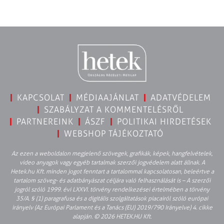
KAPCSOLAT
MÉDIAAJÁNLAT
ADATVÉDELEM
SZABÁLYZAT A KOMMENTELÉSRŐL
PARTNEREINK
ÁSZF
POLITIKAI HIRDETÉSEK
WEBSHOP TÁJÉKOZTATÓ
Az ezen a weboldalon megjelenő szövegek, grafikák, képek, hangfelvételek,
video anyagok vagy egyéb tartalmak szerzői jogvédelem alatt állnak. A
Hetek.hu Kft. minden jogot fenntart a tartalommal kapcsolatosan, beleértve a
tartalom szöveg- és adatbányászat céljára való felhasználását is – A szerzői
jogról szóló 1999. évi LXXVI. törvény rendelkezései értelmében a törvény
35/A. § (1) paragrafusa és a digitális szolgáltatások piacairól szóló európai
irányelv (Az Európai Parlament és a Tanács (EU) 2019/790 Irányelve) 4. cikke
alapján. © 2026 HETEK.HU Kft.