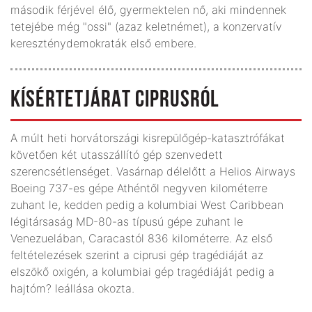
második férjével élő, gyermektelen nő, aki mindennek
tetejébe még "ossi" (azaz keletnémet), a konzervatív
kereszténydemokraták első embere.
KÍSÉRTETJÁRAT CIPRUSRÓL
A múlt heti horvátországi kisrepülőgép-katasztrófákat
követően két utasszállító gép szenvedett
szerencsétlenséget. Vasárnap délelőtt a Helios Airways
Boeing 737-es gépe Athéntől negyven kilométerre
zuhant le, kedden pedig a kolumbiai West Caribbean
légitársaság MD-80-as típusú gépe zuhant le
Venezuelában, Caracastól 836 kilométerre. Az első
feltételezések szerint a ciprusi gép tragédiáját az
elszökő oxigén, a kolumbiai gép tragédiáját pedig a
hajtóm? leállása okozta.