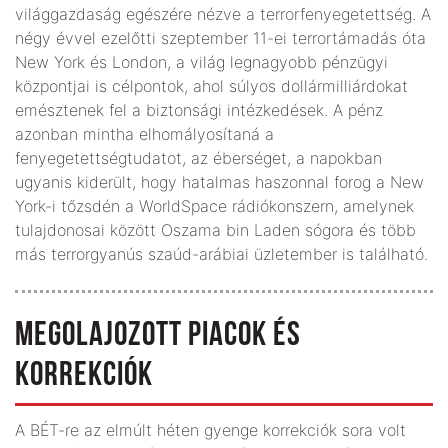
világgazdaság egészére nézve a terrorfenyegetettség. A
négy évvel ezelőtti szeptember 11-ei terrortámadás óta
New York és London, a világ legnagyobb pénzügyi
központjai is célpontok, ahol súlyos dollármilliárdokat
emésztenek fel a biztonsági intézkedések. A pénz
azonban mintha elhomályosítaná a
fenyegetettségtudatot, az éberséget, a napokban
ugyanis kiderült, hogy hatalmas haszonnal forog a New
York-i tőzsdén a WorldSpace rádiókonszern, amelynek
tulajdonosai között Oszama bin Laden sógora és több
más terrorgyanús szaúd-arábiai üzletember is található.
MEGOLAJOZOTT PIACOK ÉS
KORREKCIÓK
A BÉT-re az elmúlt héten gyenge korrekciók sora volt