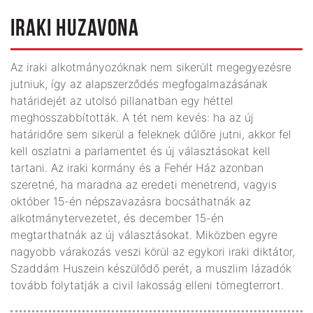
IRAKI HUZAVONA
Az iraki alkotmányozóknak nem sikerült megegyezésre
jutniuk, így az alapszerződés megfogalmazásának
határidejét az utolsó pillanatban egy héttel
meghosszabbították. A tét nem kevés: ha az új
határidőre sem sikerül a feleknek dűlőre jutni, akkor fel
kell oszlatni a parlamentet és új választásokat kell
tartani. Az iraki kormány és a Fehér Ház azonban
szeretné, ha maradna az eredeti menetrend, vagyis
október 15-én népszavazásra bocsáthatnák az
alkotmánytervezetet, és december 15-én
megtarthatnák az új választásokat. Miközben egyre
nagyobb várakozás veszi körül az egykori iraki diktátor,
Szaddám Huszein készülődő perét, a muszlim lázadók
tovább folytatják a civil lakosság elleni tömegterrort.