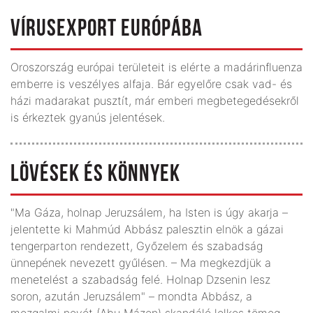
VÍRUSEXPORT EURÓPÁBA
Oroszország európai területeit is elérte a madárinfluenza
emberre is veszélyes alfaja. Bár egyelőre csak vad- és
házi madarakat pusztít, már emberi megbetegedésekről
is érkeztek gyanús jelentések.
LÖVÉSEK ÉS KÖNNYEK
"Ma Gáza, holnap Jeruzsálem, ha Isten is úgy akarja –
jelentette ki Mahmúd Abbász palesztin elnök a gázai
tengerparton rendezett, Győzelem és szabadság
ünnepének nevezett gyűlésen. – Ma megkezdjük a
menetelést a szabadság felé. Holnap Dzsenin lesz
soron, azután Jeruzsálem" – mondta Abbász, a
mozgalmi nevét (Abu Mázen) skandáló lelkes tömeg