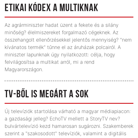
ETIKAI KÓDEX A MULTIKNAK
Az agrárminiszter hadat üzent a fekete és a silány
minőség? élelmiszereket forgalmazó cégeknek. Az
összehangolt ellenőrzésekkel jelentős mennyiség? "nem
kívánatos termék" tűnne el az áruházak polcairól. A
miniszter lapunknak úgy nyilatkozott: célja, hogy
felvilágosítsa a multikat arról, mi a rend
Magyarországon.
TV-BŐL IS MEGÁRT A SOK
Új televíziók startolása várható a magyar médiapiacon:
a gazdasági jelleg? EchoTV mellett a StoryTV nev?
bulvártelevízió kezd hamarosan sugározni. Szakemberek
szerint a "szakosodott" televíziók, valamint a digitális