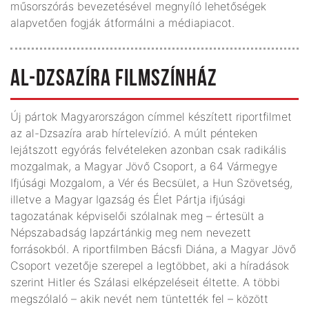
műsorszórás bevezetésével megnyíló lehetőségek
alapvetően fogják átformálni a médiapiacot.
AL-DZSAZÍRA FILMSZÍNHÁZ
Új pártok Magyarországon címmel készített riportfilmet
az al-Dzsazíra arab hírtelevízió. A múlt pénteken
lejátszott egyórás felvételeken azonban csak radikális
mozgalmak, a Magyar Jövő Csoport, a 64 Vármegye
Ifjúsági Mozgalom, a Vér és Becsület, a Hun Szövetség,
illetve a Magyar Igazság és Élet Pártja ifjúsági
tagozatának képviselői szólalnak meg – értesült a
Népszabadság lapzártánkig meg nem nevezett
forrásokból. A riportfilmben Bácsfi Diána, a Magyar Jövő
Csoport vezetője szerepel a legtöbbet, aki a híradások
szerint Hitler és Szálasi elképzeléseit éltette. A többi
megszólaló – akik nevét nem tüntették fel – között