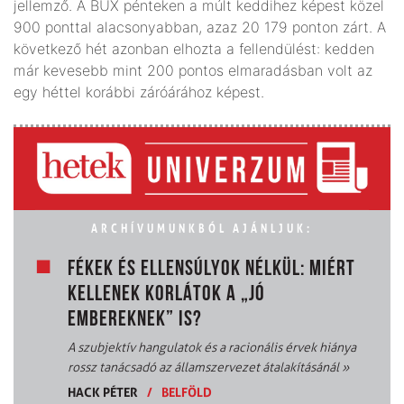
jellemző. A BUX pénteken a múlt keddihez képest közel
900 ponttal alacsonyabban, azaz 20 179 ponton zárt. A
következő hét azonban elhozta a fellendülést: kedden
már kevesebb mint 200 pontos elmaradásban volt az
egy héttel korábbi záróárához képest.
ARCHÍVUMUNKBÓL AJÁNLJUK:
FÉKEK ÉS ELLENSÚLYOK NÉLKÜL: MIÉRT
KELLENEK KORLÁTOK A „JÓ
EMBEREKNEK” IS?
A szubjektív hangulatok és a racionális érvek hiánya
rossz tanácsadó az államszervezet átalakításánál
»
HACK PÉTER
/
BELFÖLD