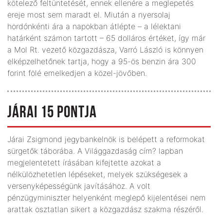
kötelező feltüntetését, ennek ellenére a meglepetés
ereje most sem maradt el. Miután a nyersolaj
hordónkénti ára a napokban átlépte – a lélektani
határként számon tartott – 65 dolláros értéket, így már
a Mol Rt. vezető közgazdásza, Varró László is könnyen
elképzelhetőnek tartja, hogy a 95-ös benzin ára 300
forint fölé emelkedjen a közel-jövőben.
JÁRAI 15 PONTJA
Járai Zsigmond jegybankelnök is belépett a reformokat
sürgetők táborába. A Világgazdaság cím? lapban
megjelentetett írásában kifejtette azokat a
nélkülözhetetlen lépéseket, melyek szükségesek a
versenyképességünk javításához. A volt
pénzügyminiszter helyenként meglepő kijelentései nem
arattak osztatlan sikert a közgazdász szakma részéről.