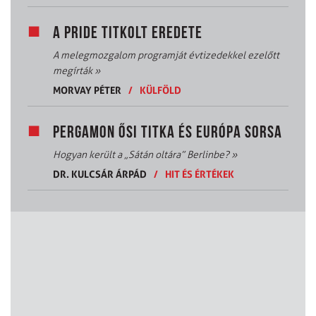
A PRIDE TITKOLT EREDETE
A melegmozgalom programját évtizedekkel ezelőtt
megírták
»
MORVAY PÉTER
/
KÜLFÖLD
PERGAMON ŐSI TITKA ÉS EURÓPA SORSA
Hogyan került a „Sátán oltára” Berlinbe?
»
DR. KULCSÁR ÁRPÁD
/
HIT ÉS ÉRTÉKEK