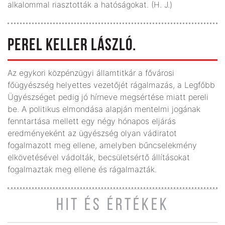
alkalommal riasztották a hatóságokat. (H. J.)
PEREL KELLER LÁSZLÓ.
Az egykori közpénzügyi államtitkár a fővárosi
főügyészség helyettes vezetőjét rágalmazás, a Legfőbb
Ügyészséget pedig jó hírneve megsértése miatt pereli
be. A politikus elmondása alapján mentelmi jogának
fenntartása mellett egy négy hónapos eljárás
eredményeként az ügyészség olyan vádiratot
fogalmazott meg ellene, amelyben bűncselekmény
elkövetésével vádolták, becsületsértő állításokat
fogalmaztak meg ellene és rágalmazták.
HIT ÉS ÉRTÉKEK