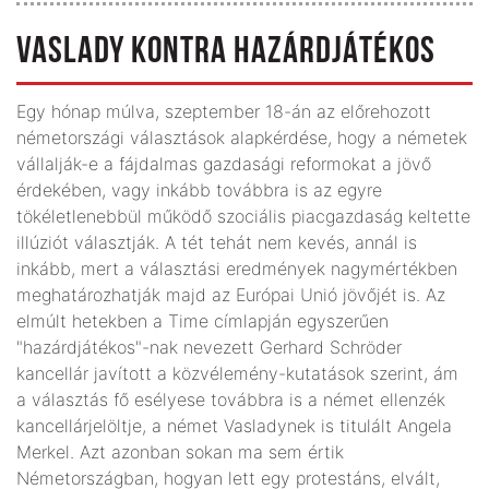
VASLADY KONTRA HAZÁRDJÁTÉKOS
Egy hónap múlva, szeptember 18-án az előrehozott
németországi választások alapkérdése, hogy a németek
vállalják-e a fájdalmas gazdasági reformokat a jövő
érdekében, vagy inkább továbbra is az egyre
tökéletlenebbül működő szociális piacgazdaság keltette
illúziót választják. A tét tehát nem kevés, annál is
inkább, mert a választási eredmények nagymértékben
meghatározhatják majd az Európai Unió jövőjét is. Az
elmúlt hetekben a Time címlapján egyszerűen
"hazárdjátékos"-nak nevezett Gerhard Schröder
kancellár javított a közvélemény-kutatások szerint, ám
a választás fő esélyese továbbra is a német ellenzék
kancellárjelöltje, a német Vasladynek is titulált Angela
Merkel. Azt azonban sokan ma sem értik
Németországban, hogyan lett egy protestáns, elvált,