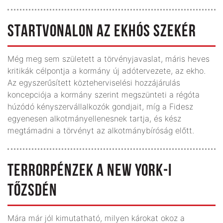
STARTVONALON AZ EKHÓS SZEKÉR
Még meg sem született a törvényjavaslat, máris heves
kritikák célpontja a kormány új adótervezete, az ekho.
Az egyszerűsített közteherviselési hozzájárulás
koncepciója a kormány szerint megszünteti a régóta
húzódó kényszervállalkozók gondjait, míg a Fidesz
egyenesen alkotmányellenesnek tartja, és kész
megtámadni a törvényt az alkotmánybíróság előtt.
TERRORPÉNZEK A NEW YORK-I
TŐZSDÉN
Mára már jól kimutatható, milyen károkat okoz a