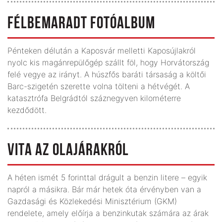
FÉLBEMARADT FOTÓALBUM
Pénteken délután a Kaposvár melletti Kaposújlakról
nyolc kis magánrepülőgép szállt föl, hogy Horvátország
felé vegye az irányt. A húszfős baráti társaság a költői
Barc-szigetén szerette volna tölteni a hétvégét. A
katasztrófa Belgrádtól száznegyven kilométerre
kezdődött.
VITA AZ OLAJÁRAKRÓL
A héten ismét 5 forinttal drágult a benzin litere – egyik
napról a másikra. Bár már hetek óta érvényben van a
Gazdasági és Közlekedési Minisztérium (GKM)
rendelete, amely előírja a benzinkutak számára az árak