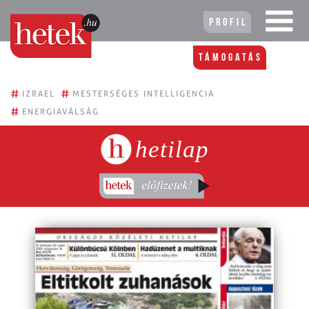
Profil
Támogatás
#
#
IZRAEL
MESTERSÉGES INTELLIGENCIA
#
ENERGIAVÁLSÁG
hetilap