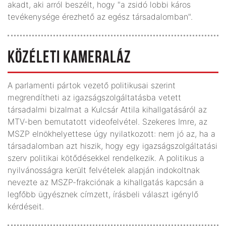
akadt, aki arról beszélt, hogy "a zsidó lobbi káros
tevékenysége érezhető az egész társadalomban".
KÖZÉLETI KAMERALÁZ
A parlamenti pártok vezető politikusai szerint
megrendítheti az igazságszolgáltatásba vetett
társadalmi bizalmat a Kulcsár Attila kihallgatásáról az
MTV-ben bemutatott videofelvétel. Szekeres Imre, az
MSZP elnökhelyettese úgy nyilatkozott: nem jó az, ha a
társadalomban azt hiszik, hogy egy igazságszolgáltatási
szerv politikai kötődésekkel rendelkezik. A politikus a
nyilvánosságra került felvételek alapján indokoltnak
nevezte az MSZP-frakciónak a kihallgatás kapcsán a
legfőbb ügyésznek címzett, írásbeli választ igénylő
kérdéseit.