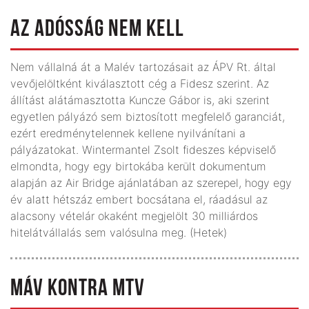
AZ ADÓSSÁG NEM KELL
Nem vállalná át a Malév tartozásait az ÁPV Rt. által
vevőjelöltként kiválasztott cég a Fidesz szerint. Az
állítást alátámasztotta Kuncze Gábor is, aki szerint
egyetlen pályázó sem biztosított megfelelő garanciát,
ezért eredménytelennek kellene nyilvánítani a
pályázatokat. Wintermantel Zsolt fideszes képviselő
elmondta, hogy egy birtokába került dokumentum
alapján az Air Bridge ajánlatában az szerepel, hogy egy
év alatt hétszáz embert bocsátana el, ráadásul az
alacsony vételár okaként megjelölt 30 milliárdos
hitelátvállalás sem valósulna meg. (Hetek)
MÁV KONTRA MTV