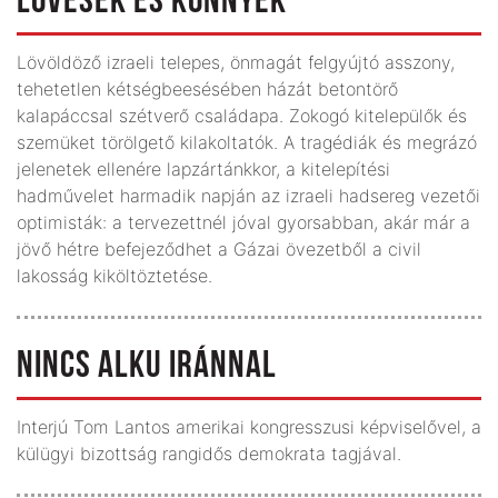
LÖVÉSEK ÉS KÖNNYEK
Lövöldöző izraeli telepes, önmagát felgyújtó asszony,
tehetetlen kétségbeesésében házát betontörő
kalapáccsal szétverő családapa. Zokogó kitelepülők és
szemüket törölgető kilakoltatók. A tragédiák és megrázó
jelenetek ellenére lapzártánkkor, a kitelepítési
hadművelet harmadik napján az izraeli hadsereg vezetői
optimisták: a tervezettnél jóval gyorsabban, akár már a
jövő hétre befejeződhet a Gázai övezetből a civil
lakosság kiköltöztetése.
NINCS ALKU IRÁNNAL
Interjú Tom Lantos amerikai kongresszusi képviselővel, a
külügyi bizottság rangidős demokrata tagjával.