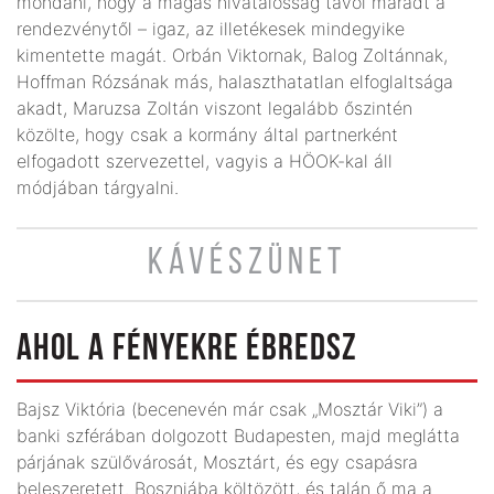
mondani, hogy a magas hivatalosság távol maradt a
rendezvénytől – igaz, az illetékesek mindegyike
kimentette magát. Orbán Viktornak, Balog Zoltánnak,
Hoffman Rózsának más, halaszthatatlan elfoglaltsága
akadt, Maruzsa Zoltán viszont legalább őszintén
közölte, hogy csak a kormány által partnerként
elfogadott szervezettel, vagyis a HÖOK-kal áll
módjában tárgyalni.
KÁVÉSZÜNET
AHOL A FÉNYEKRE ÉBREDSZ
Bajsz Viktória (becenevén már csak „Mosztár Viki”) a
banki szférában dolgozott Budapesten, majd meglátta
párjának szülővárosát, Mosztárt, és egy csapásra
beleszeretett. Boszniába költözött, és talán ő ma a