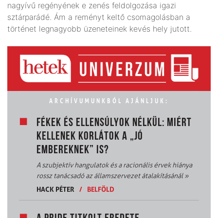
nagyívű regényének e zenés feldolgozása igazi
sztárparádé. Ám a reményt keltő csomagolásban a
történet legnagyobb üzeneteinek kevés hely jutott.
ARCHÍVUMUNKBÓL AJÁNLJUK:
FÉKEK ÉS ELLENSÚLYOK NÉLKÜL: MIÉRT
KELLENEK KORLÁTOK A „JÓ
EMBEREKNEK” IS?
A szubjektív hangulatok és a racionális érvek hiánya
rossz tanácsadó az államszervezet átalakításánál
»
HACK PÉTER
/
BELFÖLD