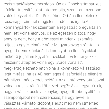
regisztrációMagyarországon. Ön az Önnek szimpatikus
külföldi tudósításokat interpretálja, szerintem azonban a
valós helyzetet a Die Pressében Orbán ellenfeleinek
rossznapja címmel megjelent tudósítás írja le.A
kormánypártoknak szerintem a regisztráció egyáltalán
nem lett volna előnyös, de az egészen biztos, hogy
annyira nem, hogy a döntéssel mindenki számára
teljesen egyértelművé vált: Magyarország számtalan
nyugati demokráciánál is komolyabb ellensúlyokkal
működő jogállam.Egyetért azokkal a véleményekkel,
miszerint átléptek volna egy „vörös vonalat”,
megkérdőjelezhető lett volna a következő választások
legitimitása, ha az AB nemleges állásfoglalása ellenére
bármilyen módszerrel, például az alaptörvény átírásával
volna a regisztrációs kötelezettség?– Azzal egyetértek,
hogy a választások viszonylag nyugodt lebonyolítása
szempontjából nem szerencsés, ha egy évvel a
választás várható időpontja előtt még nem ismertek
azok az anyagi, jogi, illetve eljárási szabályok, amely