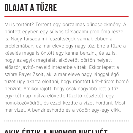
OLAJAT A TŰZRE
Mi is történt? Történt egy borzalmas bűncselekmény. A
bűntett egyben egy súlyos társadalmi probléma része
is. Nagy társadalmi feszültségek vannak ebben a
problémában, ez már eleve egy nagy tűz. Erre a tűzre a
késelés maga is öntött egy kanna benzint, és az is,
hogy az egyik megtalált elkövetőt börtön helyett
először javító-nevelő intézetbe vitték. Ekkor lépett a
színre Bayer Zsolt, aki a már eleve nagy lánggal égő
tüzet úgy akarta eloltani, hogy ráöntött két-három hordó
benzint. Amikor rájött, hogy csak nagyobb lett a tűz,
egy-két nap múlva elővette tűzoltó készletét: egy
homokozóvödröt, és ezzel kezdte a vizet hordani. Most
már vizet. A benzineshordó és a vödör: egy-egy cikk.