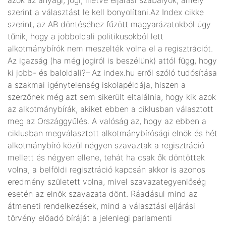
szerint a választást le kell bonyolítani.Az Index cikke
szerint, az AB döntéséhez fűzött magyarázatokból úgy
tűnik, hogy a jobboldali politikusokból lett
alkotmánybírók nem meszelték volna el a regisztrációt.
Az igazság (ha még jogiról is beszélünk) attól függ, hogy
ki jobb- és baloldali?– Az index.hu erről szóló tudósítása
a szakmai igénytelenség iskolapéldája, hiszen a
szerzőnek még azt sem sikerült eltalálnia, hogy kik azok
az alkotmánybírák, akiket ebben a ciklusban választott
meg az Országgyűlés. A valóság az, hogy az ebben a
ciklusban megválasztott alkotmánybírósági elnök és hét
alkotmánybíró közül négyen szavaztak a regisztráció
mellett és négyen ellene, tehát ha csak ők döntöttek
volna, a belföldi regisztráció kapcsán akkor is azonos
eredmény született volna, mivel szavazategyenlőség
esetén az elnök szavazata dönt. Ráadásul mind az
átmeneti rendelkezések, mind a választási eljárási
törvény előadó bíráját a jelenlegi parlamenti