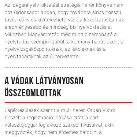
Az idegennyelv-oktatási stratégia Fehér könyve nem
hoz újdonságot abban, hogy továbbra sincs hosszú
távú, reális és kivitelezhető vízió a köz­oktatásban az
eredményesebb és minőségibb nyelvoktatásra.
Miközben Magyarország még mindig sereghajtó a
nyelvtudás szempontjából, a kormány hadat üzent a
nyelvvizsga­köz­pon­toknak, az iskoláknak és a
nyelvtanároknak az új tervezettel.
A VÁDAK LÁTVÁNYOSAN
ÖSSZEOMLOTTAK
Lapértesülések szerint a múlt héten Orbán Viktor
beszélt a regisztráció lefújása előtt a párt
választójoggal foglalkozó szakpolitikusaival, akik
meggyőzték, hogy nem érdemes harcolni a