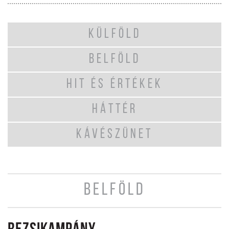
KÜLFÖLD
BELFÖLD
HIT ÉS ÉRTÉKEK
HÁTTÉR
KÁVÉSZÜNET
BELFÖLD