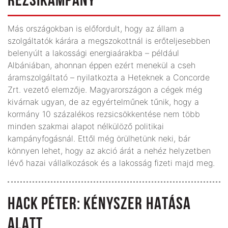
REZSIKAMPÁNY
Más országokban is előfordult, hogy az állam a
szolgáltatók kárára a megszokottnál is erőteljesebben
belenyúlt a lakossági energiaárakba – például
Albániában, ahonnan éppen ezért menekül a cseh
áramszolgáltató – nyilatkozta a Heteknek a Concorde
Zrt. vezető elemzője. Magyarországon a cégek még
kivárnak ugyan, de az egyértelműnek tűnik, hogy a
kormány 10 százalékos rezsicsökkentése nem több
minden szakmai alapot nélkülöző politikai
kampányfogásnál. Ettől még örülhetünk neki, bár
könnyen lehet, hogy az akció árát a nehéz helyzetben
lévő hazai vállalkozások és a lakosság fizeti majd meg.
HACK PÉTER: KÉNYSZER HATÁSA
ALATT