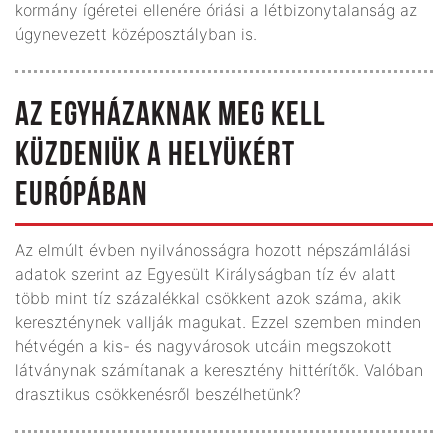
kormány ígéretei ellenére óriási a létbizonytalanság az
úgynevezett középosztályban is.
AZ EGYHÁZAKNAK MEG KELL
KÜZDENIÜK A HELYÜKÉRT
EURÓPÁBAN
Az elmúlt évben nyilvánosságra hozott népszámlálási
adatok szerint az Egyesült Királyságban tíz év alatt
több mint tíz százalékkal csökkent azok száma, akik
kereszténynek vallják magukat. Ezzel szemben minden
hétvégén a kis- és nagyvárosok utcáin megszokott
látványnak számítanak a keresztény hittérítők. Valóban
drasztikus csökkenésről beszélhetünk?