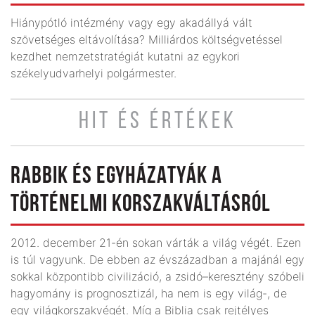
Hiánypótló intézmény vagy egy akadállyá vált
szövetséges eltávolítása? Milliárdos költségvetéssel
kezdhet nemzetstratégiát kutatni az egykori
székelyudvarhelyi polgármester.
HIT ÉS ÉRTÉKEK
RABBIK ÉS EGYHÁZATYÁK A
TÖRTÉNELMI KORSZAKVÁLTÁSRÓL
2012. december 21-én sokan várták a világ végét. Ezen
is túl vagyunk. De ebben az évszázadban a majánál egy
sokkal központibb civilizáció, a zsidó–keresztény szóbeli
hagyomány is prognosztizál, ha nem is egy világ-, de
egy világkorszakvégét. Míg a Biblia csak rejtélyes