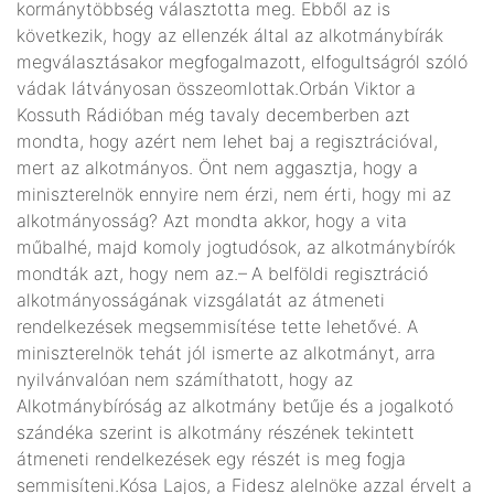
kormánytöbbség választotta meg. Ebből az is
következik, hogy az ellenzék által az alkotmánybírák
megválasztásakor megfogalmazott, elfogultságról szóló
vádak látványosan összeomlottak.Orbán Viktor a
Kossuth Rádióban még tavaly decemberben azt
mondta, hogy azért nem lehet baj a regisztrációval,
mert az alkotmányos. Önt nem aggasztja, hogy a
miniszterelnök ennyire nem érzi, nem érti, hogy mi az
alkotmányosság? Azt mondta akkor, hogy a vita
műbalhé, majd komoly jogtudósok, az alkotmánybírók
mondták azt, hogy nem az.– A belföldi regisztráció
alkotmányosságának vizsgálatát az átmeneti
rendelkezések megsemmisítése tette lehetővé. A
miniszterelnök tehát jól ismerte az alkotmányt, arra
nyilvánvalóan nem számíthatott, hogy az
Alkotmánybíróság az alkotmány betűje és a jogalkotó
szándéka szerint is alkotmány részének tekintett
átmeneti rendelkezések egy részét is meg fogja
semmisíteni.Kósa Lajos, a Fidesz alelnöke azzal érvelt a