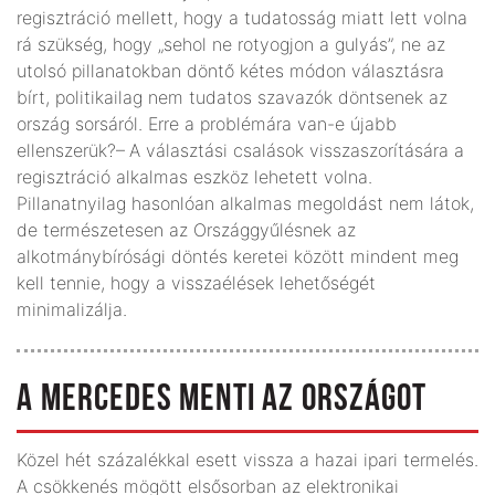
regisztráció mellett, hogy a tudatosság miatt lett volna
rá szükség, hogy „sehol ne rotyogjon a gulyás”, ne az
utolsó pillanatokban döntő kétes módon választásra
bírt, politikailag nem tudatos szavazók döntsenek az
ország sorsáról. Erre a problémára van-e újabb
ellenszerük?– A választási csalások visszaszorítására a
regisztráció alkalmas eszköz lehetett volna.
Pillanatnyilag hasonlóan alkalmas megoldást nem látok,
de természetesen az Országgyűlésnek az
alkotmánybírósági döntés keretei között mindent meg
kell tennie, hogy a visszaélések lehetőségét
minimalizálja.
A MERCEDES MENTI AZ ORSZÁGOT
Közel hét százalékkal esett vissza a hazai ipari termelés.
A csökkenés mögött elsősorban az elektronikai