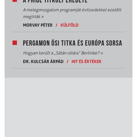
A PRIDE TITKOLT EREDETE
A melegmozgalom programját évtizedekkel ezelőtt
megírták
»
MORVAY PÉTER
/
KÜLFÖLD
PERGAMON ŐSI TITKA ÉS EURÓPA SORSA
Hogyan került a „Sátán oltára” Berlinbe?
»
DR. KULCSÁR ÁRPÁD
/
HIT ÉS ÉRTÉKEK