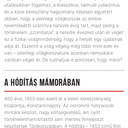
utalásokban fogalmaz, a klasszikus, talmudi judaizmus
és a korai keresztény hagyomány teljesen egyetért
abban, hogy a jelenlegi világkorszak az ember
teremtésétől számítva hatezer évig tart, majd pedig a
történelem „szombatja”, a hetedik évezred után ér véget
ez a fizikai világmindenség, hogy a helyét egy újabbnak
adja át. Eszerint a világ végéig még több mint ezer év
van – jelenlegi világkorszakunk azonban nemsokára
valóban véget ér. De tudhatjuk-e pontosan, hogy mikor?
A HÓDÍTÁS MÁMORÁBAN
460 éve, 1453-ban esett el a keleti kereszténység
központja, Konstantinápoly. Az ostromról hollywoodi
mintára készült, nagy költségvetésű, ám nyílt
történelem­hamisítástól sem mentes filmeposzt
készítettek Törökországban. A hódítás – 1453 című film