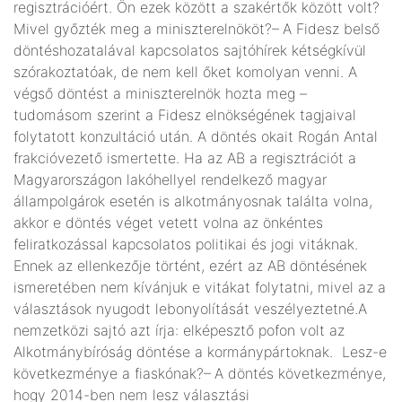
regisztrációért. Ön ezek között a szakértők között volt?
Mivel győzték meg a miniszterelnököt?– A Fidesz belső
döntéshozatalával kapcsolatos sajtóhírek kétségkívül
szórakoztatóak, de nem kell őket komolyan venni. A
végső döntést a miniszterelnök hozta meg –
tudomásom szerint a Fidesz elnökségének tagjaival
folytatott konzultáció után. A döntés okait Rogán Antal
frakcióvezető ismertette. Ha az AB a regisztrációt a
Magyarországon lakóhellyel rendelkező magyar
állampolgárok esetén is alkotmányosnak találta volna,
akkor e döntés véget vetett volna az önkéntes
feliratkozással kapcsolatos politikai és jogi vitáknak.
Ennek az ellenkezője történt, ezért az AB döntésének
ismeretében nem kívánjuk e vitákat folytatni, mivel az a
választások nyugodt lebonyolítását veszélyeztetné.A
nemzetközi sajtó azt írja: elképesztő pofon volt az
Alkotmánybíróság döntése a kormánypártoknak. Lesz-e
következménye a fiaskónak?– A döntés következménye,
hogy 2014-ben nem lesz választási