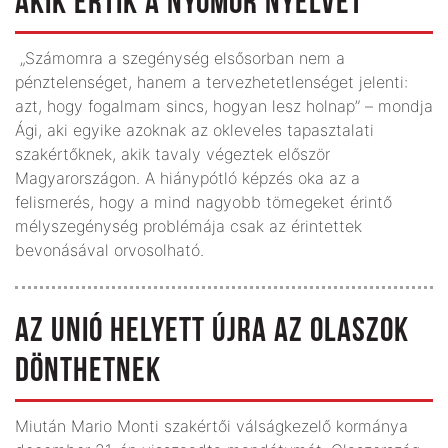
AKIK ÉRTIK A NYOMOR NYELVÉT
„Számomra a szegénység elsősorban nem a
pénztelenséget, hanem a tervezhetetlenséget jelenti:
azt, hogy fogalmam sincs, hogyan lesz holnap” – mondja
Ági, aki egyike azoknak az okleveles tapasztalati
szakértőknek, akik tavaly végeztek először
Magyarországon. A hiánypótló képzés oka az a
felismerés, hogy a mind nagyobb tömegeket érintő
mélyszegénység problémája csak az érintettek
bevonásával orvosolható.
AZ UNIÓ HELYETT ÚJRA AZ OLASZOK
DÖNTHETNEK
Miután Mario Monti szakértői válságkezelő kormánya