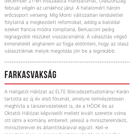
december 21-én visszaadta mandátumát, Olaszország
február végén az urnákhoz járul. A hatalomért három
erőcsoport verseng. Míg Monti változatlan lendülettel
folytatná a megkezdett reformokat, addig a baloldal
ezeket francia módra tompítaná, Berlusconi pedig
legnagyobb részüket visszacsinálná. A választás végső
kimenetelét alighanem az fogja eldönteni, hogy az olasz
választóknak melyik megoldás jön be a leginkább.
FARKASVAKSÁG
A Hallgatói Hálózat az ELTE Bölcsészettudományi Karán
tartotta az új év első fórumát, amelyre természetesen
meghívta a társzervezeteket is, de a HÖOK és az
Oktatói Hálózat képviselői mellett kivált szerette volna
ott látni a kormány embereit: jelesül a miniszterelnököt,
minisztereivel és államtitkáraival együtt. Kell-e