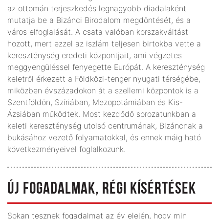
az ottomán terjeszkedés legnagyobb diadalaként
mutatja be a Bizánci Birodalom megdöntését, és a
város elfoglalását. A csata valóban korszakváltást
hozott, mert ezzel az iszlám teljesen birtokba vette a
kereszténység eredeti központjait, ami végzetes
meggyengüléssel fenyegette Európát. A kereszténység
keletről érkezett a Földközi-tenger nyugati térségébe,
miközben év­századokon át a szellemi központok is a
Szentföldön, Szíriában, Mezopotámiában és Kis-
Ázsiában működtek. Most kezdődő sorozatunkban a
keleti kereszténység utolsó centrumának, Bizáncnak a
bukásához vezető folyamatokkal, és ennek máig ható
következményeivel foglalkozunk.
ÚJ FOGADALMAK, RÉGI KÍSÉRTÉSEK
Sokan tesznek fogadalmat az év elején, hogy min