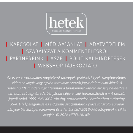
KAPCSOLAT
MÉDIAAJÁNLAT
ADATVÉDELEM
SZABÁLYZAT A KOMMENTELÉSRŐL
PARTNEREINK
ÁSZF
POLITIKAI HIRDETÉSEK
WEBSHOP TÁJÉKOZTATÓ
Az ezen a weboldalon megjelenő szövegek, grafikák, képek, hangfelvételek,
video anyagok vagy egyéb tartalmak szerzői jogvédelem alatt állnak. A
Hetek.hu Kft. minden jogot fenntart a tartalommal kapcsolatosan, beleértve a
tartalom szöveg- és adatbányászat céljára való felhasználását is – A szerzői
jogról szóló 1999. évi LXXVI. törvény rendelkezései értelmében a törvény
35/A. § (1) paragrafusa és a digitális szolgáltatások piacairól szóló európai
irányelv (Az Európai Parlament és a Tanács (EU) 2019/790 Irányelve) 4. cikke
alapján. © 2026 HETEK.HU Kft.