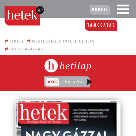
Profil
Támogatás
#
#
IZRAEL
MESTERSÉGES INTELLIGENCIA
#
ENERGIAVÁLSÁG
hetilap