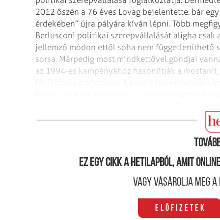
2012 őszén a 76 éves Lovag bejelentette: bár eg
érdekében” újra pályára kíván lépni. Több megfig
Berlusconi politikai szerepvállalását aligha csak
jellemző módon ettől soha nem függetleníthető s
sorsa. Márpedig most mindkettővel gondjai vann
az 1994-es kampányához hasonlítják a mostanit, a
fél lábbal a börtönben. A politikába menekülés íg
Persze, még ha most nem is annyira súlyos a hely
az ellene folyó bírósági eljárások közül a legkíno
folytatott viszonya nyomán is hamarosan ítélethi
Tovább
Ez egy cikk a hetilapból, amit onli
Vagy vásárolja meg a 
Előfizetek