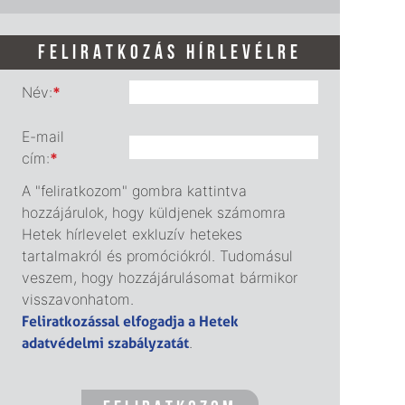
FELIRATKOZÁS HÍRLEVÉLRE
Név:
*
E-mail
cím:
*
A "feliratkozom" gombra kattintva
hozzájárulok, hogy küldjenek számomra
Hetek hírlevelet exkluzív hetekes
tartalmakról és promóciókról. Tudomásul
veszem, hogy hozzájárulásomat bármikor
visszavonhatom.
Feliratkozással elfogadja a Hetek
adatvédelmi szabályzatát
.