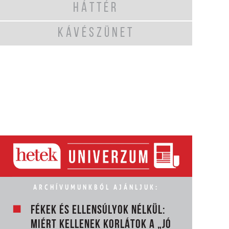
HÁTTÉR
KÁVÉSZÜNET
ARCHÍVUMUNKBÓL AJÁNLJUK:
FÉKEK ÉS ELLENSÚLYOK NÉLKÜL:
MIÉRT KELLENEK KORLÁTOK A „JÓ