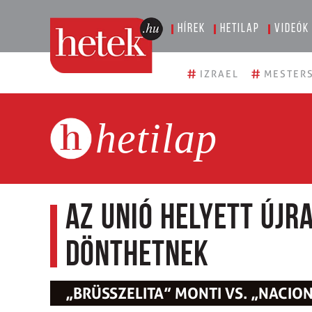
Hírek
Hetilap
Videók
#
#
IZRAEL
MESTERS
hetilap
Az unió helyett újr
dönthetnek
„BRÜSSZELITA” MONTI VS. „NACIO