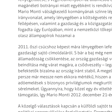
magánéleti botrányai miatt egyébként is rendkívü
Mario Monti válságkezelő kormányának színre lépé
irányvonalat, amely lényegében a költségvetés r
fellépésen, valamint a gazdaság és a közigazgat
fogadta úgy Európában, mint a nemzetközi tőkepi
olasz állampapírok hozamai a
2011. őszi csúcshoz képest mára lényegében lefe
gazdasági sajtó címoldaláról. S bár a baj még ne
államadósság csökkentése, az ország gazdasági v
beindítása még várat magára, a csődveszély – lega
befektetők bizalma az ország iránt stabil. A meg
persze már messze nem ekkora mértékű, hiszen a 
adóemelések s bizonyos privilégiumok megkurtít
sérelmeket. Úgyannyira, hogy közel egy év eltelt
támogatás, így Mario Monti 2012. december 21-é
A közelgő választások kapcsán a külföldi sajtót 
politikai szerepvállalása foglalkoztatja. Dermedt