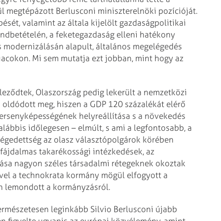
l megtépázott Berlusconi miniszterelnöki pozícióját.
sét, valamint az általa kijelölt gazdaságpolitikai
endbetételén, a feketegazdaság elleni hatékony
ás modernizálásán alapult, általános megelégedés
acokon. Mi sem mutatja ezt jobban, mint hogy az
leződtek, Olaszország pedig lekerült a nemzetközi
m oldódott meg, hiszen a GDP 120 százalékát elérő
ersenyképességének helyreállítása s a növekedés
lábbis időlegesen – elmúlt, s ami a legfontosabb, a
elégedettség az olasz választópolgárok körében
fájdalmas takarékossági intézkedések, az
ása nagyon széles társadalmi rétegeknek okoztak
ével a technokrata kormány mögül elfogyott a
n lemondott a kormányzásról.
természetesen leginkább Silvio Berlusconi újabb
en figyelte ugyanis az európai közvélemény, amint