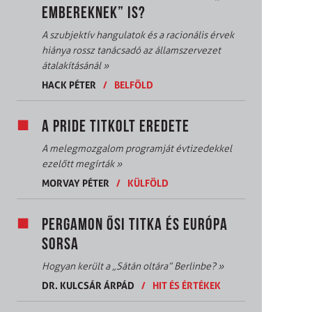
EMBEREKNEK” IS?
A szubjektív hangulatok és a racionális érvek
hiánya rossz tanácsadó az államszervezet
átalakításánál
»
HACK PÉTER
/
BELFÖLD
A PRIDE TITKOLT EREDETE
A melegmozgalom programját évtizedekkel
ezelőtt megírták
»
MORVAY PÉTER
/
KÜLFÖLD
PERGAMON ŐSI TITKA ÉS EURÓPA
SORSA
Hogyan került a „Sátán oltára” Berlinbe?
»
DR. KULCSÁR ÁRPÁD
/
HIT ÉS ÉRTÉKEK