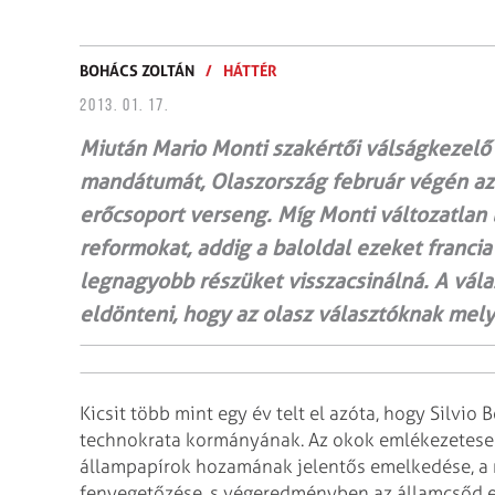
BOHÁCS ZOLTÁN
/
HÁTTÉR
2013. 01. 17.
Miután Mario Monti szakértői válságkezel
mandátumát, Olaszország február végén az
erőcsoport verseng. Míg Monti változatlan 
reformokat, addig a baloldal ezeket franci
legnagyobb részüket visszacsinálná. A vál
eldönteni, hogy az olasz választóknak mely
Kicsit több mint egy év telt el azóta, hogy Silvi
technokrata kormányának. Az okok emlékezetesek:
állampapírok hozamának jelentős emelkedése, a
fenyegetőzése, s végeredményben az államcsőd e