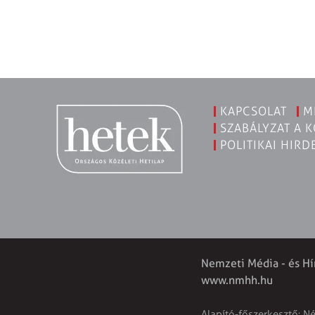
KAPCSOLAT
M
SZABÁLYZAT A 
POLITIKAI HIRD
Nemzeti Média - és Hí
www.nmhh.hu
Alapító-főszerkesztő: N