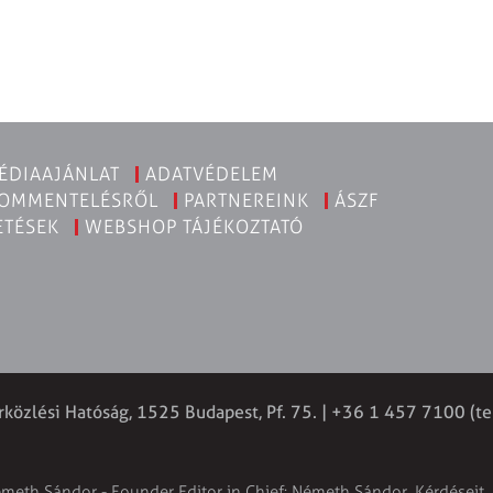
ÉDIAAJÁNLAT
ADATVÉDELEM
KOMMENTELÉSRŐL
PARTNEREINK
ÁSZF
ETÉSEK
WEBSHOP TÁJÉKOZTATÓ
rközlési Hatóság, 1525 Budapest, Pf. 75. | +36 1 457 7100 (te
émeth Sándor - Founder Editor in Chief: Németh Sándor. Kérdéseit, 