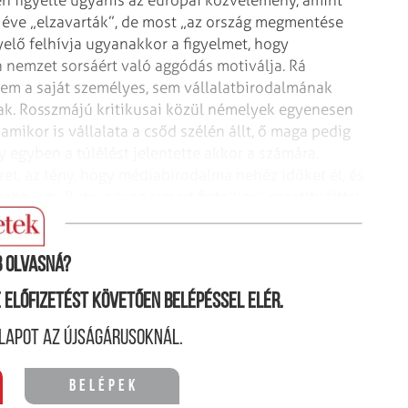
y éve „elzavarták”, de most „az ország megmentése
yelő felhívja ugyanakkor a figyelmet, hogy
 a nemzet sorsáért való aggódás motiválja. Rá
em a saját személyes, sem vállalatbirodalmának
ak. Rosszmájú kritikusai közül némelyek egyenesen
mikor is vállalata a csőd szélén állt, ő maga pedig
y egyben a túlélést jelentette akkor a számára.
zet, az tény, hogy médiabirodalma nehéz időket él, és
sabb, egy Ruby néven ismert fiatalkorú prostituálttal
rdetésre kerülhet sor.
 olvasná?
ne előfizetést követően belépéssel elér.
lapot az újságárusoknál.
Belépek