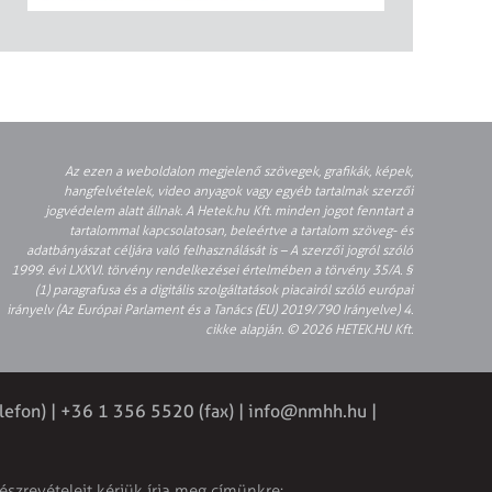
Az ezen a weboldalon megjelenő szövegek, grafikák, képek,
hangfelvételek, video anyagok vagy egyéb tartalmak szerzői
jogvédelem alatt állnak. A Hetek.hu Kft. minden jogot fenntart a
tartalommal kapcsolatosan, beleértve a tartalom szöveg- és
adatbányászat céljára való felhasználását is – A szerzői jogról szóló
1999. évi LXXVI. törvény rendelkezései értelmében a törvény 35/A. §
(1) paragrafusa és a digitális szolgáltatások piacairól szóló európai
irányelv (Az Európai Parlament és a Tanács (EU) 2019/790 Irányelve) 4.
cikke alapján. © 2026 HETEK.HU Kft.
lefon) | +36 1 356 5520 (fax) |
info@nmhh.hu
|
észrevételeit kérjük írja meg címünkre: