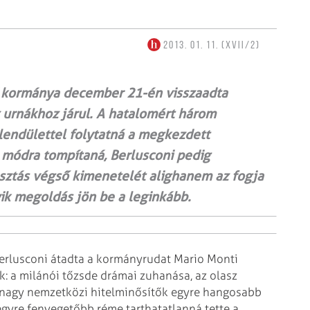
2013. 01. 11. (XVII/2)
ő kormánya december 21-én visszaadta
 urnákhoz járul. A hatalomért három
lendülettel folytatná a megkezdett
a módra tompítaná, Berlusconi pedig
asztás végső kimenetelét alighanem az fogja
ik megoldás jön be a leginkább.
o Berlusconi átadta a kormányrudat Mario Monti
 a milánói tőzsde drámai zuhanása, az olasz
 nagy nemzetközi hitelminősítők egyre hangosabb
gyre fenyegetőbb réme tarthatatlanná tette a