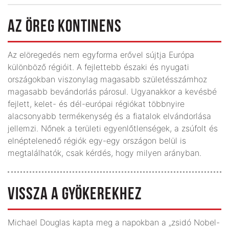
AZ ÖREG KONTINENS
Az elöregedés nem egyforma erővel sújtja Európa
különböző régióit. A fejlettebb északi és nyugati
országokban viszonylag magasabb születésszámhoz
magasabb bevándorlás párosul. Ugyanakkor a kevésbé
fejlett, kelet- és dél-európai régiókat többnyire
alacsonyabb termékenység és a fiatalok elvándorlása
jellemzi. Nőnek a területi egyenlőtlenségek, a zsúfolt és
elnéptelenedő régiók egy-egy országon belül is
megtalálhatók, csak kérdés, hogy milyen arányban.
VISSZA A GYÖKEREKHEZ
Michael Douglas kapta meg a napokban a „zsidó Nobel-