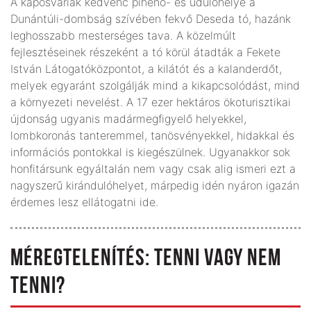
A kaposváriak kedvenc pihenő- és üdülőhelye a
Dunántúli-dombság szívében fekvő Deseda tó, hazánk
leghosszabb mesterséges tava. A közelmúlt
fejlesztéseinek részeként a tó körül átadták a Fekete
István Látogatóközpontot, a kilátót és a kalanderdőt,
melyek egyaránt szolgálják mind a kikapcsolódást, mind
a környezeti nevelést. A 17 ezer hektáros ökoturisztikai
újdonság ugyanis madármegfigyelő helyekkel,
lombkoronás tanteremmel, tanösvényekkel, hidakkal és
információs pontokkal is kiegészülnek. Ugyanakkor sok
honfitársunk egyáltalán nem vagy csak alig ismeri ezt a
nagyszerű kirándulóhelyet, márpedig idén nyáron igazán
érdemes lesz ellátogatni ide.
MÉREGTELENÍTÉS: TENNI VAGY NEM
TENNI?