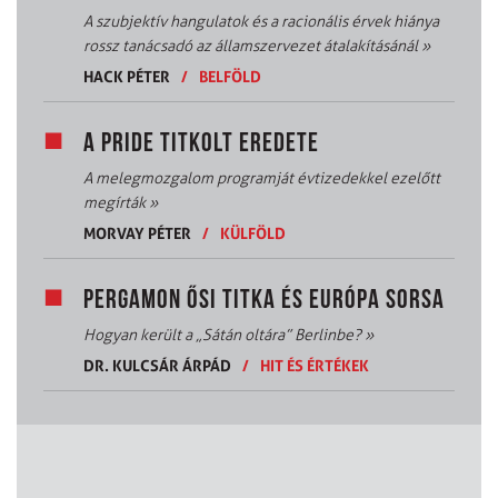
A szubjektív hangulatok és a racionális érvek hiánya
rossz tanácsadó az államszervezet átalakításánál
»
HACK PÉTER
/
BELFÖLD
A PRIDE TITKOLT EREDETE
A melegmozgalom programját évtizedekkel ezelőtt
megírták
»
MORVAY PÉTER
/
KÜLFÖLD
PERGAMON ŐSI TITKA ÉS EURÓPA SORSA
Hogyan került a „Sátán oltára” Berlinbe?
»
DR. KULCSÁR ÁRPÁD
/
HIT ÉS ÉRTÉKEK