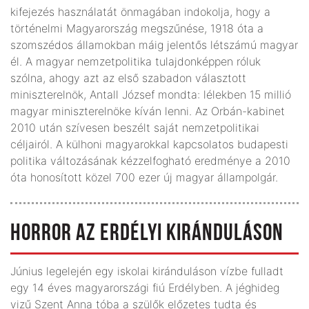
kifejezés használatát önmagában indokolja, hogy a
történelmi Magyarország megszűnése, 1918 óta a
szomszédos államokban máig jelentős létszámú magyar
él. A magyar nemzetpolitika tulajdonképpen róluk
szólna, ahogy azt az első szabadon választott
miniszterelnök, Antall József mondta: lélekben 15 millió
magyar miniszterelnöke kíván lenni. Az Orbán-kabinet
2010 után szívesen beszélt saját nemzetpolitikai
céljairól. A külhoni magyarokkal kapcsolatos budapesti
politika változásának kézzelfogható eredménye a 2010
óta honosított közel 700 ezer új magyar állampolgár.
HORROR AZ ERDÉLYI KIRÁNDULÁSON
Június legelején egy iskolai kiránduláson vízbe fulladt
egy 14 éves magyarországi fiú Erdélyben. A jéghideg
vizű Szent Anna tóba a szülők előzetes tudta és