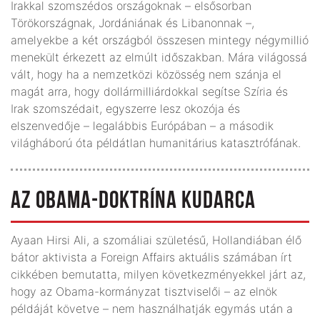
Irakkal szomszédos országoknak – elsősorban
Törökország­nak, Jordániának és Libanonnak –,
amelyekbe a két országból összesen mintegy négymillió
menekült érkezett az elmúlt időszakban. Mára vilá­gossá
vált, hogy ha a nemzetközi közösség nem szánja el
magát arra, hogy dollármilliárdokkal segítse Szíria és
Irak szomszédait, egyszerre lesz okozója és
elszenvedője – legalábbis Európában – a második
világháború óta példátlan humanitárius katasztrófának.
AZ OBAMA-DOKTRÍNA KUDARCA
Ayaan Hirsi Ali, a szomáliai születésű, Hollandiában élő
bátor aktivista a Foreign Affairs aktuális számában írt
cikkében bemutatta, milyen következményekkel járt az,
hogy az Obama-kormányzat tisztviselői – az elnök
példáját követve – nem használhatják egymás után a