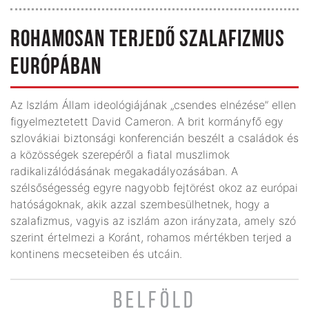
ROHAMOSAN TERJEDŐ SZALAFIZMUS
EURÓPÁBAN
Az Iszlám Állam ideológiájának „csendes elnézése” ellen
figyelmeztetett David Cameron. A brit kormányfő egy
szlovákiai biztonsági konferencián beszélt a családok és
a közösségek sze­repéről a fiatal muszlimok
radikalizálódásának megakadályozásában. A
szélsőségesség egyre nagyobb fejtörést okoz az európai
hatóságoknak, akik azzal szembesülhetnek, hogy a
szalafizmus, vagyis az iszlám azon irányzata, amely szó
szerint értelmezi a Koránt, rohamos mértékben terjed a
kontinens mecseteiben és utcáin.
BELFÖLD