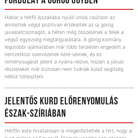
FORDULAT A GÖRÖG ÜGYBEN
Habár a hétfő éjszakába nyúló uniós csúcson az
érintettek végül pozitívan értékelték az új görög
javaslatcsomagot, a héten még összeülnek a felek a
végső egyezség megtárgyalására. A görög kormány
legutóbbi ajánlatában már több területen engedett a
nemzetközi szervezetek kéré­-seinek, és ez
reménysugarat jelent a nyárra nézve, hiszen a júliusi
részleteket már biztosan nem tudnák külső segítség
nélkül törleszteni.
JELENTŐS KURD ELŐRENYOMULÁS
ÉSZAK-SZÍRIÁBAN
Hétfőn este hivatalosan is megerősítették a hírt, hogy a
kurd milícia az Egyesült Államok vezette szövetséges