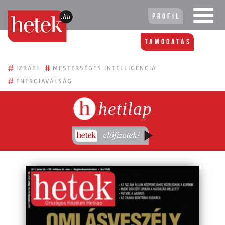
Profil
Támogatás
#
#
IZRAEL
MESTERSÉGES INTELLIGENCIA
#
ENERGIAVÁLSÁG
hetilap