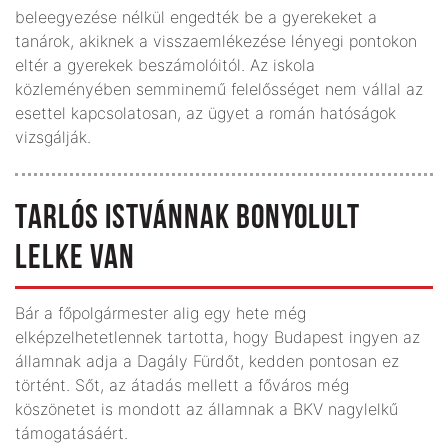
beleegyezése nélkül engedték be a gyerekeket a
tanárok, akiknek a visszaemlékezése lényegi pontokon
eltér a gyerekek beszámolóitól. Az iskola
közleményében semminemű felelősséget nem vállal az
esettel kapcsolatosan, az ügyet a román hatóságok
vizsgálják.
TARLÓS ISTVÁNNAK BONYOLULT
LELKE VAN
Bár a főpolgármester alig egy hete még
elképzelhetetlennek tartotta, hogy Budapest ingyen az
államnak adja a Dagály Fürdőt, kedden pontosan ez
történt. Sőt, az átadás mellett a főváros még
köszönetet is mondott az államnak a BKV nagylelkű
támogatásáért.