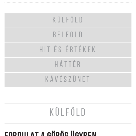
KÜLFÖLD
BELFÖLD
HIT ÉS ÉRTÉKEK
HÁTTÉR
KÁVÉSZÜNET
KÜLFÖLD