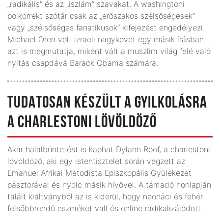
„radikális” és az „iszlám” szavakat. A washingtoni
polkorrekt szótár csak az „erőszakos szélsőségesek”
vagy „szélsőséges fanatikusok” kifejezést engedélyezi.
Michael Oren volt izraeli nagykövet egy másik írásban
azt is megmutatja, miként vált a muszlim világ felé való
nyitás csapdává Barack Obama számára.
TUDATOSAN KÉSZÜLT A GYILKOLÁSRA
A CHARLESTONI LÖVÖLDÖZŐ
Akár halálbüntetést is kaphat Dylann Roof, a charlestoni
lövöldöző, aki egy istentisztelet során végzett az
Emanuel Afrikai Metodista Episzkopális Gyülekezet
pásztorával és nyolc másik hívővel. A támadó honlapján
talált kiáltványból az is kiderül, hogy neonáci és fehér
felsőbbrendű eszméket vall és online radikalizálódott.