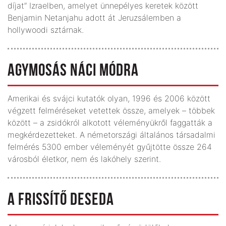
díjat” Izraelben, amelyet ünnepélyes keretek között
Benjamin Netanjahu adott át Jeruzsálemben a
hollywoodi sztárnak.
AGYMOSÁS NÁCI MÓDRA
Amerikai és svájci kutatók olyan, 1996 és 2006 között
végzett felméréseket vetettek össze, amelyek – többek
között – a zsidókról alkotott véleményükről faggatták a
megkérdezetteket. A németországi általános társadalmi
felmérés 5300 ember véleményét gyűjtötte össze 264
városból életkor, nem és lakóhely szerint.
A FRISSÍTŐ DESEDA