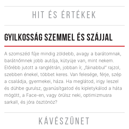
HIT ÉS ÉRTÉKEK
GYILKOSSÁG SZEMMEL ÉS SZÁJJAL
A szomszéd fűje mindig zöldebb, avagy a barátomnak,
barátnőmnek jobb autója, kütyüje van, mint nekem.
Előrébb jutott a ranglétrán, jobban ír, „fáinabbul” rajzol,
szebben énekel, többet keres. Van felesége, férje, szép
a családja, gyermekei, háza. Ha meglátod, irigy leszel
és dühbe gurulsz, gyanúsítgatod és kipletykálod a háta
mögött, a Face-en, vagy örülsz neki, optimizmusra
sarkall, és jóra ösztönöz?
KÁVÉSZÜNET