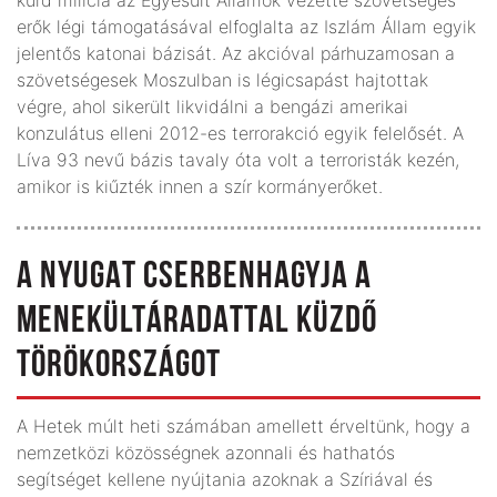
erők légi támogatásával elfoglalta az Iszlám Állam egyik
jelentős katonai bázisát. Az akcióval párhuzamosan a
szövetségesek Moszulban is légicsapást hajtottak
végre, ahol sikerült likvidálni a bengázi amerikai
konzulátus elleni 2012-es terrorakció egyik felelősét. A
Líva 93 nevű bázis tavaly óta volt a terroristák kezén,
amikor is kiűzték innen a szír kormányerőket.
A NYUGAT CSERBENHAGYJA A
MENEKÜLTÁRADATTAL KÜZDŐ
TÖRÖKORSZÁGOT
A Hetek múlt heti számában amellett érveltünk, hogy a
nemzetközi közösségnek azonnali és hathatós
segítséget kellene nyújtania azoknak a Szíriával és