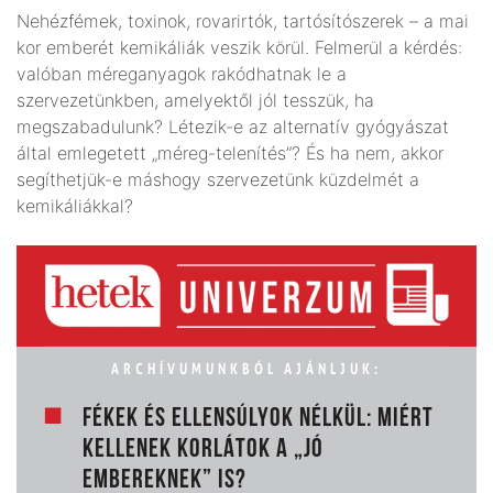
Nehézfémek, toxinok, rovarirtók, tartósítószerek – a mai
kor emberét kemikáliák veszik körül. Felmerül a kérdés:
valóban méreganyagok rakódhatnak le a
szervezetünkben, amelyektől jól tesszük, ha
megszabadulunk? Létezik-e az alternatív gyógyászat
által emlegetett „méreg-telenítés”? És ha nem, akkor
segíthetjük-e máshogy szervezetünk küzdelmét a
kemikáliákkal?
ARCHÍVUMUNKBÓL AJÁNLJUK:
FÉKEK ÉS ELLENSÚLYOK NÉLKÜL: MIÉRT
KELLENEK KORLÁTOK A „JÓ
EMBEREKNEK” IS?