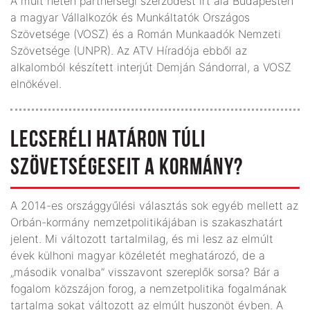
A múlt héten partnerségi szerződést írt alá Budapesten
a magyar Vállalkozók és Munkáltatók Országos
Szövetsége (VOSZ) és a Román Munkaadók Nemzeti
Szövetsége (UNPR). Az ATV Híradója ebből az
alkalomból készített interjút Demján Sándorral, a VOSZ
elnökével.
LECSERÉLI HATÁRON TÚLI
SZÖVETSÉGESEIT A KORMÁNY?
A 2014-es országgyűlési választás sok egyéb mellett az
Orbán-kormány nemzetpolitikájában is szakaszhatárt
jelent. Mi változott tartalmilag, és mi lesz az elmúlt
évek külhoni magyar közéletét meghatározó, de a
„második vonalba” visszavont szereplők sorsa? Bár a
fogalom közszájon forog, a nemzetpolitika fogalmának
tartalma sokat változott az elmúlt huszonöt évben. A