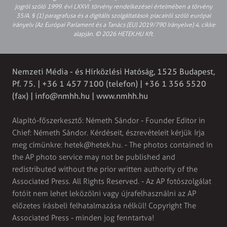
jogról szóló 1999. évi LXXVI. törvény rendelkezései értelmében a törvény
35/A. § (1) paragrafusa és a digitális szolgáltatások piacairól szóló európai
irányelv (Az Európai Parlament és a Tanács (EU) 2019/790 Irányelve) 4. cikke
alapján. © 2026 HETEK.HU Kft.
Nemzeti Média - és Hírközlési Hatóság, 1525 Budapest,
Pf. 75. | +36 1 457 7100 (telefon) | +36 1 356 5520
(fax) |
info@nmhh.hu
| www.nmhh.hu
Alapító-főszerkesztő: Németh Sándor - Founder Editor in
Chief: Németh Sándor. Kérdéseit, észrevételeit kérjük írja
meg címünkre:
hetek@hetek.hu
. - The photos contained in
the AP photo service may not be published and
redistributed without the prior written authority of the
Associated Press. All Rights Reserved. - Az AP fotószolgálat
fotóit nem lehet leközölni vagy újrafelhasználni az AP
előzetes írásbeli felhatalmazása nélkül! Copyright The
Associated Press - minden jog fenntartva!