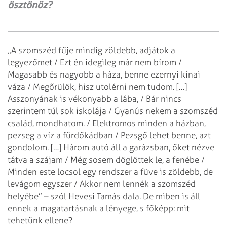
ösztönöz?
„A szomszéd fűje mindig zöldebb, adjátok a
legyezőmet / Ezt én idegileg már nem bírom /
Magasabb és nagyobb a háza, benne ezernyi kínai
váza / Megőrülök, hisz utolérni nem tudom. […]
Asszonyának is vékonyabb a lába, / Bár nincs
szerintem túl sok iskolája / Gyanús nekem a szomszéd
család, mondhatom. / Elektromos minden a házban,
pezseg a víz a fürdőkádban / Pezsgő lehet benne, azt
gondolom. […] Három autó áll a garázsban, őket nézve
tátva a szájam / Még sosem döglöttek le, a fenébe /
Minden este locsol egy rendszer a füve is zöldebb, de
levágom egyszer / Akkor nem lennék a szomszéd
helyébe” – szól Hevesi Tamás dala. De miben is áll
ennek a magatartásnak a lényege, s főképp: mit
tehetünk ellene?