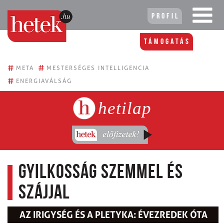
Profil
Támogatás
#
#
META
MESTERSÉGES INTELLIGENCIA
#
ENERGIAVÁLSÁG
hetilap
Gyilkosság szemmel és
szájjal
AZ IRIGYSÉG ÉS A PLETYKA: ÉVEZREDEK ÓTA