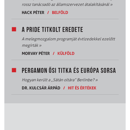
rossz tanácsadó az államszervezet átalakításánál
»
HACK PÉTER
/
BELFÖLD
A PRIDE TITKOLT EREDETE
A melegmozgalom programját évtizedekkel ezelőtt
megírták
»
MORVAY PÉTER
/
KÜLFÖLD
PERGAMON ŐSI TITKA ÉS EURÓPA SORSA
Hogyan került a „Sátán oltára” Berlinbe?
»
DR. KULCSÁR ÁRPÁD
/
HIT ÉS ÉRTÉKEK