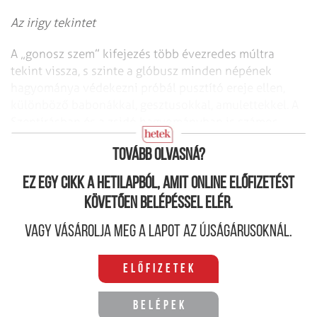
Az irigy tekintet
A „gonosz szem” kifejezés több évezredes múltra
tekint vissza, s szinte a glóbusz minden népének
hagyománya védekezni próbál pusztító ereje ellen,
különböző babonákkal, gesztusokkal, amulettekkel. A
Szentírásban és a zsidó hagyományban is számos
vonatkozó utalással találkozunk.
Tovább olvasná?
Ez egy cikk a hetilapból, amit online előfizetést
követően belépéssel elér.
Vagy vásárolja meg a lapot az újságárusoknál.
Előfizetek
Belépek