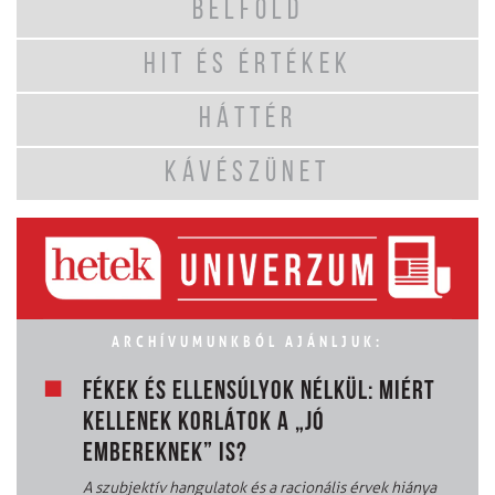
BELFÖLD
HIT ÉS ÉRTÉKEK
HÁTTÉR
KÁVÉSZÜNET
ARCHÍVUMUNKBÓL AJÁNLJUK:
FÉKEK ÉS ELLENSÚLYOK NÉLKÜL: MIÉRT
KELLENEK KORLÁTOK A „JÓ
EMBEREKNEK” IS?
A szubjektív hangulatok és a racionális érvek hiánya