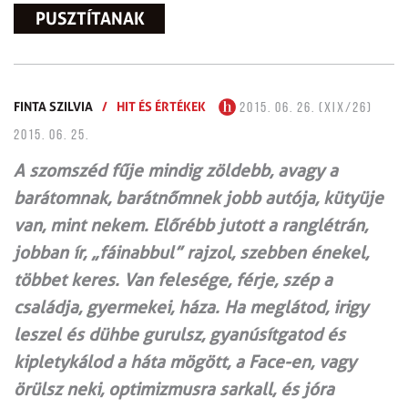
PUSZTÍTANAK
FINTA SZILVIA
/
HIT ÉS ÉRTÉKEK
2015. 06. 26. (XIX/26)
2015. 06. 25.
A szomszéd fűje mindig zöldebb, avagy a
barátomnak, barátnőmnek jobb autója, kütyüje
van, mint nekem. Előrébb jutott a ranglétrán,
jobban ír, „fáinabbul” rajzol, szebben énekel,
többet keres. Van felesége, férje, szép a
családja, gyermekei, háza. Ha meglátod, irigy
leszel és dühbe gurulsz, gyanúsítgatod és
kipletykálod a háta mögött, a Face-en, vagy
örülsz neki, optimizmusra sarkall, és jóra