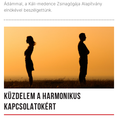
Ádámmal, a Káli-medence Zsinagógája Alapítvány
elnökével beszélgettünk.
KÜZDELEM A HARMONIKUS
KAPCSOLATOKÉRT