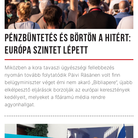
PÉNZBÜNTETÉS ÉS BÖRTÖN A HITÉRT:
EURÓPA SZINTET LÉPETT
Miközben a kora tavaszi ügyészségi fellebbezés
nyomán tovább folytatódik Päivi Räsänen volt finn
belügyminiszter véget érni nem akaró „Bibliapere”, újabb
elkélpesztő eljárások borzolják az európai keresztények
kedélyeit, melyeket a főáramú média rendre
agyonhallgat.