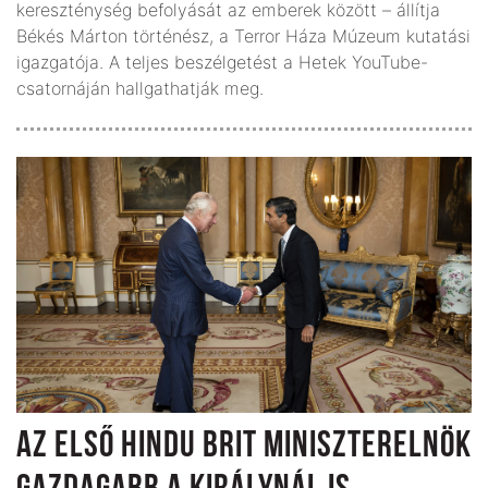
kereszténység befolyását az emberek között – állítja
Békés Márton történész, a Terror Háza Múzeum kutatási
igazgatója. A teljes beszélgetést a Hetek YouTube-
csatornáján hallgathatják meg.
AZ ELSŐ HINDU BRIT MINISZTERELNÖK