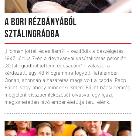
A BORI RÉZBÁNYÁBÓL
SZTÁLINGRÁDBA
„Honnan jöttél, édes fiam?” – kezdődik a beszélgetés
1947. június 7-én a dévaványai vasútállomás peronján.
„Sztálingrádból jöttem, édesapám” – válaszol a
kérdezett, egy 48 kilogrammra fogyott fiatalember.
Onnan, ahonnan a hazatérés maga volt a csoda. Papp
Bálint, vagy ahogy mindenki ismeri: Bálint bácsi nemrég
megjelent visszaemlékezését olvasva, egy igazi,
megtörhetetlen hívő ember életútja tárul elénk.