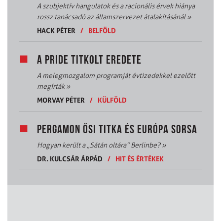
A szubjektív hangulatok és a racionális érvek hiánya
rossz tanácsadó az államszervezet átalakításánál
»
HACK PÉTER
/
BELFÖLD
A PRIDE TITKOLT EREDETE
A melegmozgalom programját évtizedekkel ezelőtt
megírták
»
MORVAY PÉTER
/
KÜLFÖLD
PERGAMON ŐSI TITKA ÉS EURÓPA SORSA
Hogyan került a „Sátán oltára” Berlinbe?
»
DR. KULCSÁR ÁRPÁD
/
HIT ÉS ÉRTÉKEK