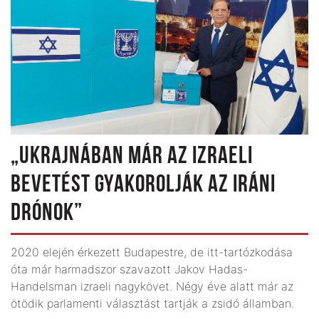
„UKRAJNÁBAN MÁR AZ IZRAELI
BEVETÉST GYAKOROLJÁK AZ IRÁNI
DRÓNOK”
2020 elején érkezett Budapestre, de itt-tartózkodása
óta már harmadszor szavazott Jakov Hadas-
Handelsman izraeli nagykövet. Négy éve alatt már az
ötödik parlamenti választást tartják a zsidó államban.