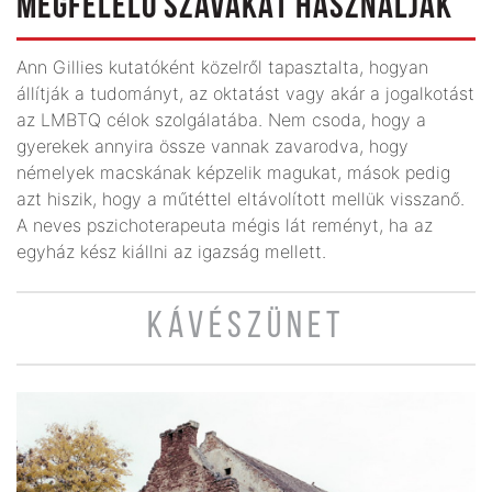
MEGFELELŐ SZAVAKAT HASZNÁLJÁK ”
Ann Gillies kutatóként közelről tapasztalta, hogyan
állítják a tudományt, az oktatást vagy akár a jogalkotást
az LMBTQ célok szolgálatába. Nem csoda, hogy a
gyerekek annyira össze vannak zavarodva, hogy
némelyek macskának képzelik magukat, mások pedig
azt hiszik, hogy a műtéttel eltávolított mellük visszanő.
A neves pszichoterapeuta mégis lát reményt, ha az
egyház kész kiállni az igazság mellett.
KÁVÉSZÜNET