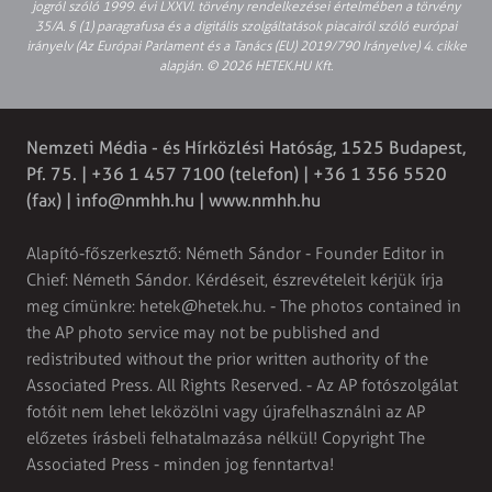
jogról szóló 1999. évi LXXVI. törvény rendelkezései értelmében a törvény
35/A. § (1) paragrafusa és a digitális szolgáltatások piacairól szóló európai
irányelv (Az Európai Parlament és a Tanács (EU) 2019/790 Irányelve) 4. cikke
alapján. © 2026 HETEK.HU Kft.
Nemzeti Média - és Hírközlési Hatóság, 1525 Budapest,
Pf. 75. | +36 1 457 7100 (telefon) | +36 1 356 5520
(fax) |
info@nmhh.hu
| www.nmhh.hu
Alapító-főszerkesztő: Németh Sándor - Founder Editor in
Chief: Németh Sándor. Kérdéseit, észrevételeit kérjük írja
meg címünkre:
hetek@hetek.hu
. - The photos contained in
the AP photo service may not be published and
redistributed without the prior written authority of the
Associated Press. All Rights Reserved. - Az AP fotószolgálat
fotóit nem lehet leközölni vagy újrafelhasználni az AP
előzetes írásbeli felhatalmazása nélkül! Copyright The
Associated Press - minden jog fenntartva!