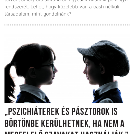
rendszerét. Lehet, hogy közelebb van a cash nélküli
társadalom, mint gondolnánk?
„PSZICHIÁTEREK ÉS PÁSZTOROK IS
BÖRTÖNBE KERÜLHETNEK, HA NEM A