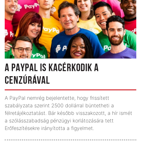
A PAYPAL IS KACÉRKODIK A
CENZÚRÁVAL
A PayPal nemrég bejelentette, hogy frissített
szabályzata szerint 2500 dollárral büntetheti a
félretájékoztatást. Bár később visszakozott, a hír ismét
a szólásszabadság pénzügyi korlátozására tett
Erőfeszítésekre irányította a figyelmet.