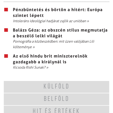
Pénzbüntetés és börtön a hitért: Európa
szintet lépett
Intoleráns ideológiai hadjárat zajlik az unióban
»
Balázs Géza: az obszcén stílus megmutatja
a beszélő lelki világát
Pornográfia a közbeszédben: mit üzen valójában Lili
költeménye
»
Az első hindu brit miniszterelnök
gazdagabb a királynál is
Kicsoda Rishi Sunak?
»
KÜLFÖLD
BELFÖLD
HIT ÉS ÉRTÉKEK