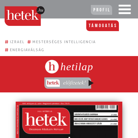
Profil
Támogatás
#
#
IZRAEL
MESTERSÉGES INTELLIGENCIA
#
ENERGIAVÁLSÁG
hetilap