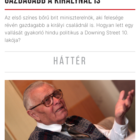
GAZDAGABB A KIRÁLYNÁL IS
Az első színes bőrű brit miniszter­elnök, aki felesége
révén gazdagabb a királyi családnál is. Hogyan lett egy
vallását gyakorló hindu politikus a Downing Street 10.
lakója?
HÁTTÉR