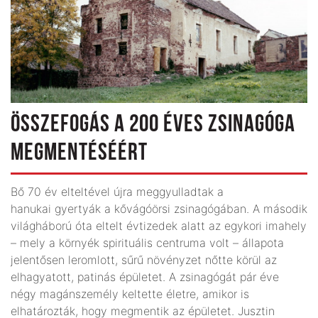
ÖSSZEFOGÁS A 200 ÉVES ZSINAGÓGA
MEGMENTÉSÉÉRT
Bő 70 év elteltével újra meggyulladtak a
hanukai gyertyák a kővágóörsi zsinagógában. A második
világháború óta eltelt évtizedek alatt az egykori imahely
– mely a környék spirituális centruma volt – állapota
jelentősen leromlott, sűrű növényzet nőtte körül az
elhagyatott, patinás épületet. A zsinagógát pár éve
négy magánszemély keltette életre, amikor is
elhatározták, hogy megmentik az épületet. Jusztin