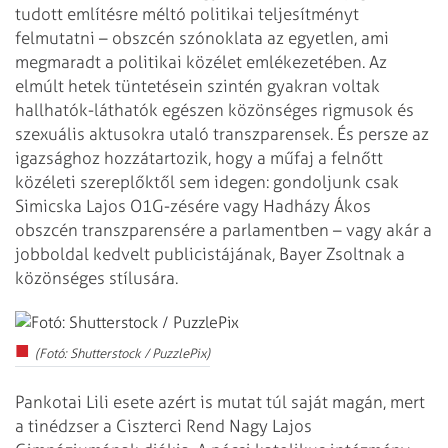
tudott említésre méltó politikai teljesítményt
felmutatni – obszcén szónoklata az egyetlen, ami
megmaradt a politikai közélet emlékezetében. Az
elmúlt hetek tüntetésein szintén gyakran voltak
hallhatók-láthatók egészen közönséges rigmusok és
szexuális aktusokra utaló transzparensek. És persze az
igazsághoz hozzátartozik, hogy a műfaj a felnőtt
közéleti szereplőktől sem idegen: gondoljunk csak
Simicska Lajos O1G-zésére vagy Hadházy Ákos
obszcén transzparensére a parlamentben – vagy akár a
jobboldal kedvelt publicistájának, Bayer Zsoltnak a
közönséges stílusára.
(Fotó: Shutterstock / PuzzlePix)
Pankotai Lili esete azért is mutat túl saját magán, mert
a tinédzser a Ciszterci Rend Nagy Lajos