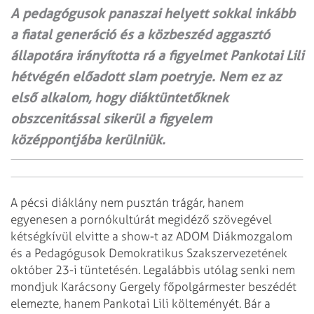
A pedagógusok panaszai helyett sokkal inkább
a fiatal generáció és a közbeszéd aggasztó
állapotára irányította rá a figyelmet Pankotai Lili
hétvégén előadott slam poetryje. Nem ez az
első alkalom, hogy diáktüntetőknek
obszcenitással sikerül a figyelem
középpontjába kerülniük.
A pécsi diáklány nem pusztán trágár, hanem
egyenesen a pornókultúrát megidéző szövegével
kétségkívül elvitte a show-t az ADOM Diákmozgalom
és a Pedagógusok Demokratikus Szakszervezetének
október 23-i tüntetésén. Legalábbis utólag senki nem
mondjuk Karácsony Gergely főpolgármester beszédét
elemezte, hanem Pankotai Lili költeményét. Bár a