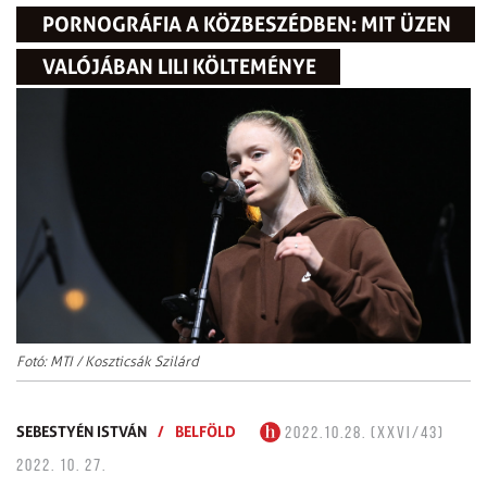
PORNOGRÁFIA A KÖZBESZÉDBEN: MIT ÜZEN
VALÓJÁBAN LILI KÖLTEMÉNYE
Fotó: MTI / Koszticsák Szilárd
SEBESTYÉN ISTVÁN
/
BELFÖLD
2022.10.28. (XXVI/43)
2022. 10. 27.