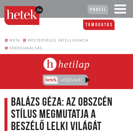
Profil
Támogatás
#
#
META
MESTERSÉGES INTELLIGENCIA
#
ENERGIAVÁLSÁG
hetilap
Balázs Géza: az obszcén
stílus megmutatja a
beszélő lelki világát