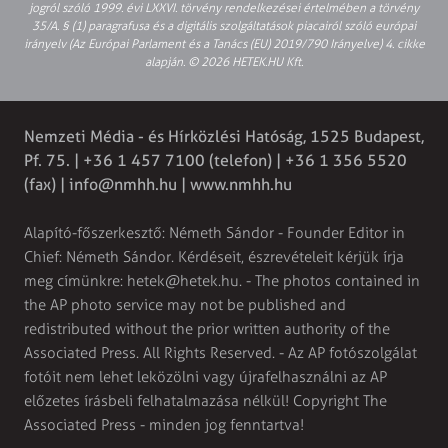
jogról szóló 1999. évi LXXVI. törvény rendelkezései értelmében a törvény
35/A. § (1) paragrafusa és a digitális szolgáltatások piacairól szóló európai
irányelv (Az Európai Parlament és a Tanács (EU) 2019/790 Irányelve) 4. cikke
alapján. © 2026 HETEK.HU Kft.
Nemzeti Média - és Hírközlési Hatóság, 1525 Budapest,
Pf. 75. | +36 1 457 7100 (telefon) | +36 1 356 5520
(fax) |
info@nmhh.hu
| www.nmhh.hu
Alapító-főszerkesztő: Németh Sándor - Founder Editor in
Chief: Németh Sándor. Kérdéseit, észrevételeit kérjük írja
meg címünkre:
hetek@hetek.hu
. - The photos contained in
the AP photo service may not be published and
redistributed without the prior written authority of the
Associated Press. All Rights Reserved. - Az AP fotószolgálat
fotóit nem lehet leközölni vagy újrafelhasználni az AP
előzetes írásbeli felhatalmazása nélkül! Copyright The
Associated Press - minden jog fenntartva!