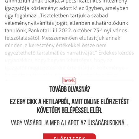
Gimnáziumának diákja. A pécsi katolikus intézmény
igazgatója közleményt adott ki az ügyben, amelyben
úgy fogalmaz: „Tiszteletben tartjuk a szabad
véleménynyilvánítás jogát, ellenben elhatárolódunk
tanulónk, Pankotai Lili 2022. október 23-i nyilvános
felszólalásától. Messzemenően elutasítjuk annak
minden, a keresztény értékekkel össze nem
egyeztethető tartalmát és narratíváját.” Érdekes kérdés
ugyanakkor, hogy hogyan lehetséges, hogy az
igazgatót meglepetésként érte diákjuk költeménye –
ha pedig tudtak róla, hogy már közönség előtt is
szerepelt ezzel, akkor miért nem léptek eddig semmit.
Tovább olvasná?
Ez egy cikk a hetilapból, amit online előfizetést
követően belépéssel elér.
Vagy vásárolja meg a lapot az újságárusoknál.