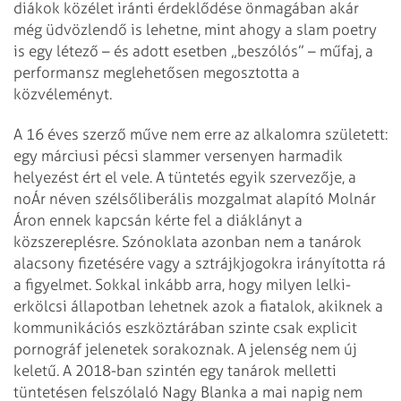
diákok közélet iránti érdeklődése önmagában akár
még üdvözlendő is lehetne, mint ahogy a slam poetry
is egy létező – és adott esetben „beszólós” – műfaj, a
performansz meglehetősen megosztotta a
közvéleményt.
A 16 éves szerző műve nem erre az alkalomra született:
egy márciusi pécsi slammer versenyen harmadik
helyezést ért el vele. A tüntetés egyik szervezője, a
noÁr néven szélsőliberális mozgalmat alapító Molnár
Áron ennek kapcsán kérte fel a diáklányt a
közszereplésre. Szónoklata azonban nem a tanárok
alacsony fizetésére vagy a sztrájkjogokra irányította rá
a figyelmet. Sokkal inkább arra, hogy milyen lelki-
erkölcsi állapotban lehetnek azok a fiatalok, akiknek a
kommunikációs eszköztárában szinte csak explicit
pornográf jelenetek sorakoznak. A jelenség nem új
keletű. A 2018-ban szintén egy tanárok melletti
tüntetésen felszólaló Nagy Blanka a mai napig nem