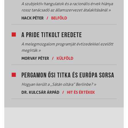
A szubjektív hangulatok és a racionális érvek hiánya
rossz tanácsadó az államszervezet átalakításánál
»
HACK PÉTER
/
BELFÖLD
A PRIDE TITKOLT EREDETE
A melegmozgalom programját évtizedekkel ezelőtt
megírták
»
MORVAY PÉTER
/
KÜLFÖLD
PERGAMON ŐSI TITKA ÉS EURÓPA SORSA
Hogyan került a „Sátán oltára” Berlinbe?
»
DR. KULCSÁR ÁRPÁD
/
HIT ÉS ÉRTÉKEK