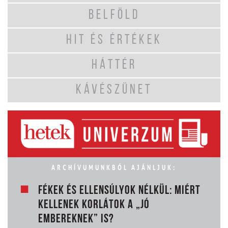
BELFÖLD
HIT ÉS ÉRTÉKEK
HÁTTÉR
KÁVÉSZÜNET
ARCHÍVUMUNKBÓL AJÁNLJUK:
FÉKEK ÉS ELLENSÚLYOK NÉLKÜL: MIÉRT
KELLENEK KORLÁTOK A „JÓ
EMBEREKNEK” IS?