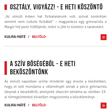
Osztály, vigyázz! - E heti köszöntő
„Az elmúlt évben hat fizikatanárunk volt, szóval konkrétan
semmit nem tudunk fizikából” – magyarázza egy gimnazista a
Margit híd pesti hídfőjénél, miért is jött ki tüntetni a tanárokért.
KULIFAI MÁTÉ
/
BELFÖLD
A szív bőségéből - E heti
beköszöntőnk
Az elmúlt napokban szinte mindenki úgy érezte a közéletben,
hogy el kell mondania a véleményét annak a pécsi gimnazista
lánynak a beszédéről, amelynek obszcén tartalma az október 23-
ai tömegtüntetést követően megosztotta a közvéleményt.
KULIFAI MÁTÉ
/
BELFÖLD