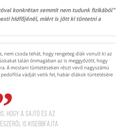
szóval konkrétan semmit nem tudunk fizikából”
ti hídfőjénél, miért is jött ki tüntetni a
, nem csoda tehát, hogy rengeteg diák vonult ki az
Sokakat talán önmagában az is meggyőzött, hogy
ára. A mostani tüntetéseken részt vevő nagyszámú
edofília vádját vetik fel, habár diákok tüntetésére
s, hogy a sajtó és az
részéről is kisebbfajta