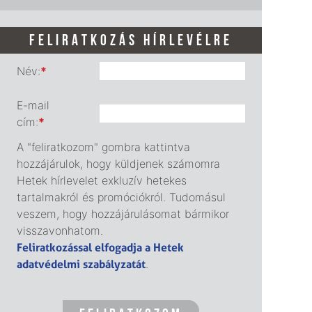
FELIRATKOZÁS HÍRLEVÉLRE
Név:
*
E-mail
cím:
*
A "feliratkozom" gombra kattintva
hozzájárulok, hogy küldjenek számomra
Hetek hírlevelet exkluzív hetekes
tartalmakról és promóciókról. Tudomásul
veszem, hogy hozzájárulásomat bármikor
visszavonhatom.
Feliratkozással elfogadja a Hetek
adatvédelmi szabályzatát
.