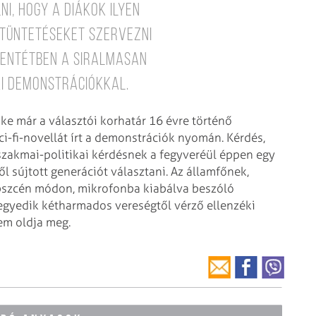
i, hogy a diákok ilyen
tüntetéseket szervezni
llentétben a siralmasan
ki demonstrációkkal.
e már a választói korhatár 16 évre történő
ci-fi-novellát írt a demonstrációk nyomán. Kérdés,
szakmai-politikai kérdésnek a fegyveréül éppen egy
l sújtott generációt választani. Az államfőnek,
bszcén módon, mikrofonba kiabálva beszóló
negyedik kétharmados vereségtől vérző ellenzéki
em oldja meg.