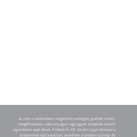
Az ezen a weboldalon megjelenő szövegek, grafikák, képek,
hangfelvételek, video anyagok vagy egyéb tartalmak szerzői
jogvédelem alatt állnak. A Hetek.hu Kft. minden jogot fenntart a
tartalommal kapcsolatosan, beleértve a tartalom szöveg- és