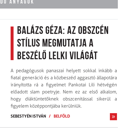
ÓDÓ ANYAGOK
Balázs Géza: az obszcén
stílus megmutatja a
beszélő lelki világát
A pedagógusok panaszai helyett sokkal inkább a
fiatal generáció és a közbeszéd aggasztó állapotára
irányította rá a figyelmet Pankotai Lili hétvégén
előadott slam poetryje. Nem ez az első alkalom,
hogy diáktüntetőknek obszcenitással sikerül a
figyelem középpontjába kerülniük.
SEBESTYÉN ISTVÁN
/
BELFÖLD