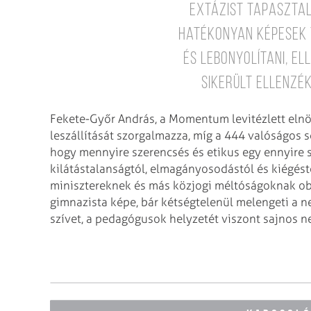
extázist tapasztaln
hatékonyan képesek 
és lebonyolítani, e
sikerült ellenzé
Fekete-Győr András, a Momentum levitézlett elnök
leszállítását szorgalmazza, míg a 444 valóságos s
hogy mennyire szerencsés és etikus egy ennyire 
kilátástalanságtól, elmagányosodástól és kiégéstő
minisztereknek és más közjogi méltóságoknak o
gimnazista képe, bár kétségtelenül melengeti a 
szívet, a pedagógusok helyzetét viszont sajnos n