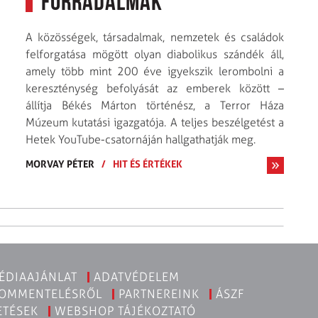
forradalmak”
A közösségek, társadalmak, nemzetek és családok
felforgatása mögött olyan diabolikus szándék áll,
amely több mint 200 éve igyekszik lerombolni a
kereszténység befolyását az emberek között –
állítja Békés Márton történész, a Terror Háza
Múzeum kutatási igazgatója. A teljes beszélgetést a
Hetek YouTube-csatornáján hallgathatják meg.
MORVAY PÉTER
/
HIT ÉS ÉRTÉKEK
ÉDIAAJÁNLAT
ADATVÉDELEM
KOMMENTELÉSRŐL
PARTNEREINK
ÁSZF
ETÉSEK
WEBSHOP TÁJÉKOZTATÓ