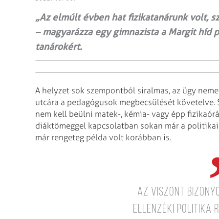
„Az elmúlt évben hat fizikatanárunk volt, 
– magyarázza egy gimnazista a Margit híd pes
tanárokért.
A helyzet sok szempontból siralmas, az ügy nemes
utcára a pedagógusok megbecsülését követelve. 
nem kell beülni matek-, kémia- vagy épp fizikaór
diáktömeggel kapcsolatban sokan már a politikai p
már rengeteg példa volt korábban is.
Az viszont bizonyo
ellenzéki politika 