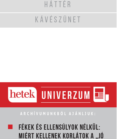
HÁTTÉR
KÁVÉSZÜNET
ARCHÍVUMUNKBÓL AJÁNLJUK:
FÉKEK ÉS ELLENSÚLYOK NÉLKÜL:
MIÉRT KELLENEK KORLÁTOK A „JÓ