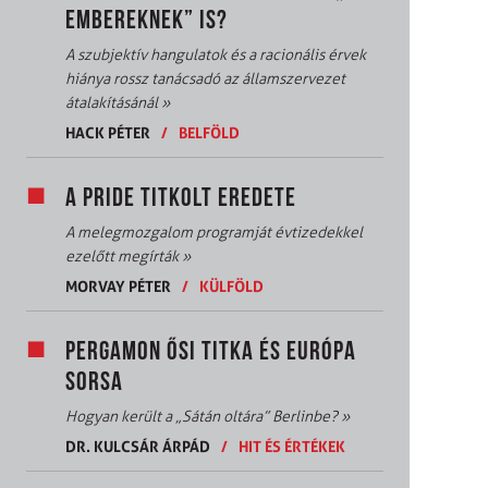
EMBEREKNEK” IS?
A szubjektív hangulatok és a racionális érvek
hiánya rossz tanácsadó az államszervezet
átalakításánál
»
HACK PÉTER
/
BELFÖLD
A PRIDE TITKOLT EREDETE
A melegmozgalom programját évtizedekkel
ezelőtt megírták
»
MORVAY PÉTER
/
KÜLFÖLD
PERGAMON ŐSI TITKA ÉS EURÓPA
SORSA
Hogyan került a „Sátán oltára” Berlinbe?
»
DR. KULCSÁR ÁRPÁD
/
HIT ÉS ÉRTÉKEK