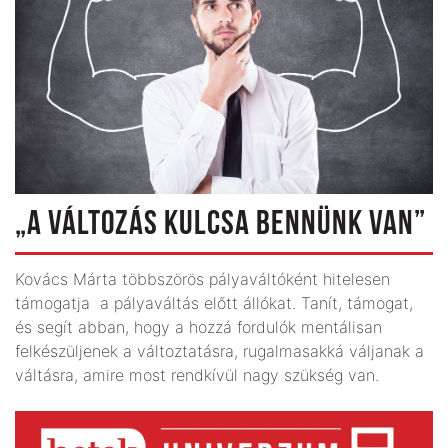
„A VÁLTOZÁS KULCSA BENNÜNK VAN”
Kovács Márta többszörös pályaváltóként hitelesen
támogatja a pályaváltás előtt állókat. Tanít, támogat,
és segít abban, hogy a hozzá fordulók mentálisan
felkészüljenek a változtatásra, rugalmasakká váljanak a
váltásra, amire most rendkívül nagy szükség van.