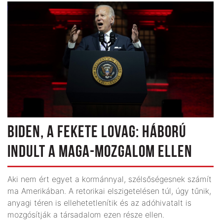
BIDEN, A FEKETE LOVAG: HÁBORÚ
INDULT A MAGA-MOZGALOM ELLEN
Aki nem ért egyet a kormánnyal, szélsőségesnek számít
ma Amerikában. A retorikai elszigetelésen túl, úgy tűnik,
anyagi téren is ellehetetlenítik és az adóhivatalt is
mozgósítják a társadalom ezen része ellen.