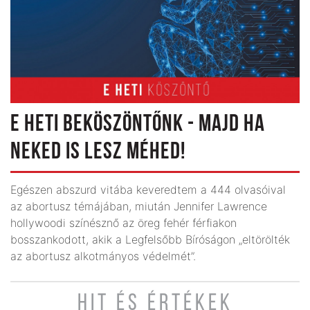
E HETI BEKÖSZÖNTŐNK - MAJD HA
NEKED IS LESZ MÉHED!
Egészen abszurd vitába keveredtem a 444 olvasóival
az abortusz témájában, miután Jennifer Lawrence
hollywoodi színésznő az öreg fehér férfiakon
bosszankodott, akik a Legfelsőbb Bíróságon „eltörölték
az abortusz alkotmányos védelmét”.
HIT ÉS ÉRTÉKEK