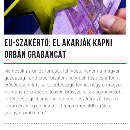
EU-SZAKÉRTŐ: EL AKARJÁK KAPNI
ORBÁN GRABANCÁT
Nemcsak az uniós források lehívása, hanem a magyar
gazdaság iránti piaci bizalom helyreállítása és a forint
erősödése miatt is létfontosságú lenne, hogy a magyar
kormány egyezségre jusson Brüsszellel az úgynevezett
feltételességi eljárásban. Ez nem lesz könnyű, hiszen
sokan érzik úgy, hogy most végre megoldhatják a
„magyar problémát”.