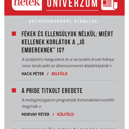
ARCHÍVUMUNKBÓL AJÁNLJUK:
FÉKEK ÉS ELLENSÚLYOK NÉLKÜL: MIÉRT
KELLENEK KORLÁTOK A „JÓ
EMBEREKNEK” IS?
A szubjektív hangulatok és a racionális érvek hiánya
rossz tanácsadó az államszervezet átalakításánál
»
HACK PÉTER
/
BELFÖLD
A PRIDE TITKOLT EREDETE
A melegmozgalom programját évtizedekkel ezelőtt
megírták
»
MORVAY PÉTER
/
KÜLFÖLD