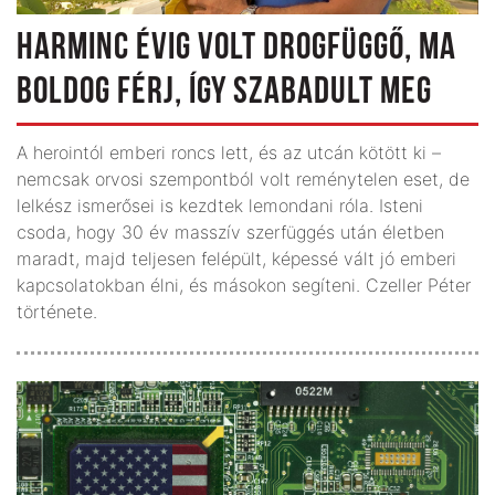
HARMINC ÉVIG VOLT DROGFÜGGŐ, MA
BOLDOG FÉRJ, ÍGY SZABADULT MEG
A herointól emberi roncs lett, és az utcán kötött ki –
nemcsak orvosi szempontból volt reménytelen eset, de
lelkész ismerősei is kezdtek lemondani róla. Isteni
csoda, hogy 30 év masszív szer­­függés után életben
ma­radt, majd teljesen felépült, képessé vált jó emberi
kap­csolatokban élni, és másokon segíteni. Czeller Péter
története.