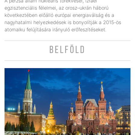
A perzsa állam nukleáris törekvései, Izrael
egzisztenciális félelmei, az orosz–ukrán háború
következtében előálló európai energiaválság és a
nagyhatalmi helyezkedések is bonyolítják a 2015-ös
atomalku felújítására irányuló erőfeszítéseket.
BELFÖLD