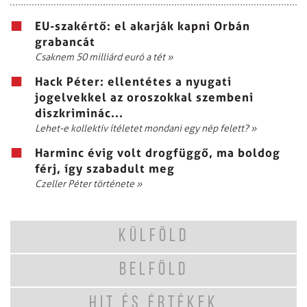
EU-szakértő: el akarják kapni Orbán
grabancát
Csaknem 50 milliárd euró a tét
»
Hack Péter: ellentétes a nyugati
jogelvekkel az oroszokkal szembeni
diszkriminác...
Lehet-e kollektív ítéletet mondani egy nép felett?
»
Harminc évig volt drogfüggő, ma boldog
férj, így szabadult meg
Czeller Péter története
»
KÜLFÖLD
BELFÖLD
HIT ÉS ÉRTÉKEK