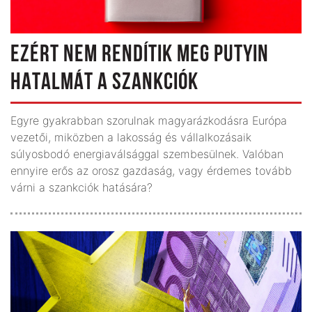
EZÉRT NEM RENDÍTIK MEG PUTYIN
HATALMÁT A SZANKCIÓK
Egyre gyakrabban szorulnak magyarázkodásra Európa
vezetői, miközben a lakosság és vállalkozásaik
súlyosbodó energiaválsággal szembesülnek. Valóban
ennyire erős az orosz gazdaság, vagy érdemes tovább
várni a szankciók hatására?