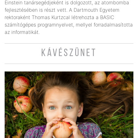
Einstein tanársegédjeként is dolgozott, az atombomba
fejlesztésében is részt vett. A Dartmouth Egyetem
rektoraként Thomas Kurtzcal létrehozta a BASIC
számítógépes programnyelvet, mellyel forradalmasította
az informatikát.
KÁVÉSZÜNET