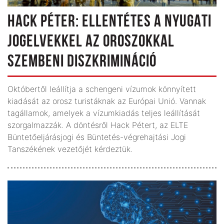
HACK PÉTER: ELLENTÉTES A NYUGATI
JOGELVEKKEL AZ OROSZOKKAL
SZEMBENI DISZKRIMINÁCIÓ
Októbertől leállítja a schengeni vízumok könnyített
kiadását az orosz turistáknak az Európai Unió. Vannak
tagállamok, amelyek a vízumkiadás teljes leállítását
szorgalmazzák. A döntésről Hack Pétert, az ELTE
Büntetőeljárásjogi és Büntetés-végre­hajtási Jogi
Tanszékének vezetőjét kérdeztük.