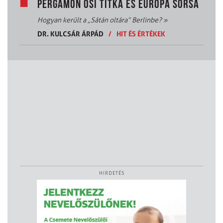
PERGAMON ŐSI TITKA ÉS EURÓPA SORSA
Hogyan került a „Sátán oltára” Berlinbe?
»
DR. KULCSÁR ÁRPÁD
/
HIT ÉS ÉRTÉKEK
HIRDETÉS