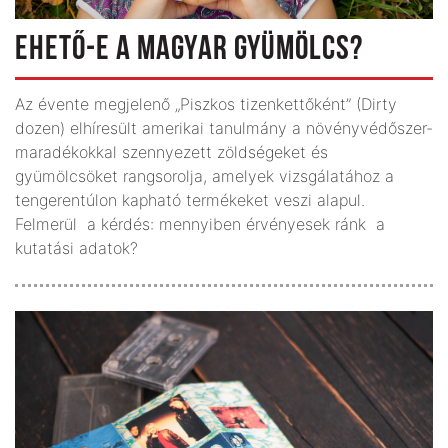
EHETŐ-E A MAGYAR GYÜMÖLCS?
Az évente megjelenő „Piszkos tizenkettőként” (Dirty
dozen) elhíresült amerikai tanulmány a növényvédőszer-
maradékokkal szennyezett zöldségeket és
gyümölcsöket rangsorolja, amelyek vizsgálatához a
tengerentúlon kapható termékeket veszi alapul.
Felmerül a kérdés: mennyiben érvényesek ránk a
kutatási adatok?