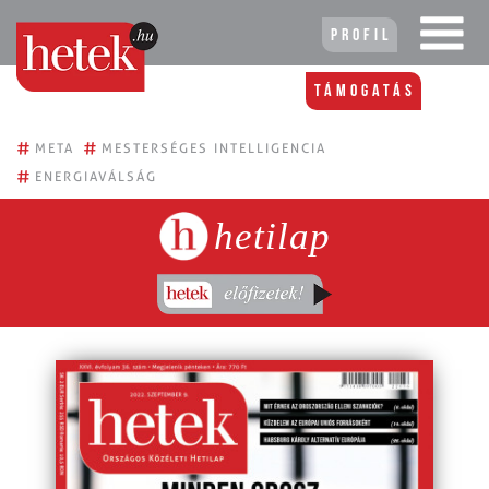
Profil
Támogatás
#
#
META
MESTERSÉGES INTELLIGENCIA
#
ENERGIAVÁLSÁG
hetilap