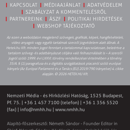
KAPCSOLAT
MÉDIAAJÁNLAT
ADATVÉDELEM
SZABÁLYZAT A KOMMENTELÉSRŐL
PARTNEREINK
ÁSZF
POLITIKAI HIRDETÉSEK
WEBSHOP TÁJÉKOZTATÓ
Az ezen a weboldalon megjelenő szövegek, grafikák, képek, hangfelvételek,
video anyagok vagy egyéb tartalmak szerzői jogvédelem alatt állnak. A
Hetek.hu Kft. minden jogot fenntart a tartalommal kapcsolatosan, beleértve a
tartalom szöveg- és adatbányászat céljára való felhasználását is – A szerzői
jogról szóló 1999. évi LXXVI. törvény rendelkezései értelmében a törvény
35/A. § (1) paragrafusa és a digitális szolgáltatások piacairól szóló európai
irányelv (Az Európai Parlament és a Tanács (EU) 2019/790 Irányelve) 4. cikke
alapján. © 2026 HETEK.HU Kft.
Nemzeti Média - és Hírközlési Hatóság, 1525 Budapest,
Pf. 75. | +36 1 457 7100 (telefon) | +36 1 356 5520
(fax) |
info@nmhh.hu
| www.nmhh.hu
Alapító-főszerkesztő: Németh Sándor - Founder Editor in