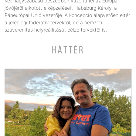
Két nagyszabású beszédben vázolta fel az Európa
jövőjéről alkotott elképzeléseit Habsburg Károly, a
Páneurópai Unió vezetője. A koncepció alapvetően eltér
a jelenlegi föderatív tervektől, de a nemzeti
szuverenitás helyreállítását célzó tervektől is.
HÁTTÉR