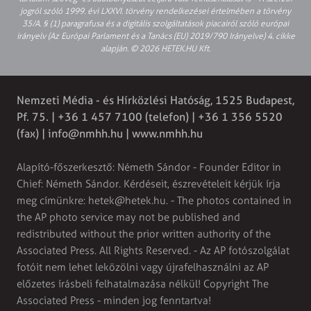
jogról szóló 1999. évi LXXVI. törvény rendelkezései értelmében a törvény
35/A. § (1) paragrafusa és a digitális szolgáltatások piacairól szóló európai
irányelv (Az Európai Parlament és a Tanács (EU) 2019/790 Irányelve) 4. cikke
alapján. © 2026 HETEK.HU Kft.
Nemzeti Média - és Hírközlési Hatóság, 1525 Budapest,
Pf. 75. | +36 1 457 7100 (telefon) | +36 1 356 5520
(fax) |
info@nmhh.hu
| www.nmhh.hu
Alapító-főszerkesztő: Németh Sándor - Founder Editor in
Chief: Németh Sándor. Kérdéseit, észrevételeit kérjük írja
meg címünkre:
hetek@hetek.hu
. - The photos contained in
the AP photo service may not be published and
redistributed without the prior written authority of the
Associated Press. All Rights Reserved. - Az AP fotószolgálat
fotóit nem lehet leközölni vagy újrafelhasználni az AP
előzetes írásbeli felhatalmazása nélkül! Copyright The
Associated Press - minden jog fenntartva!