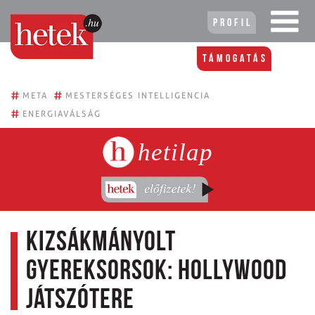
Profil
Támogatás
#
#
META
MESTERSÉGES INTELLIGENCIA
#
ENERGIAVÁLSÁG
hetilap
Kizsákmányolt
gyereksorsok: Hollywood
játszótere