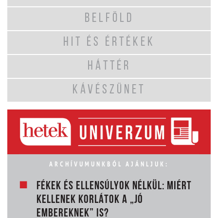
BELFÖLD
HIT ÉS ÉRTÉKEK
HÁTTÉR
KÁVÉSZÜNET
ARCHÍVUMUNKBÓL AJÁNLJUK:
FÉKEK ÉS ELLENSÚLYOK NÉLKÜL: MIÉRT
KELLENEK KORLÁTOK A „JÓ
EMBEREKNEK” IS?