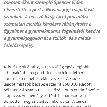
csecsemőként szereplő Spencer Elden
elvesztette a pert a Nirvana jogi csapatával
szemben. A hosszú ideig tartó procedúra
számtalan morális kérdésre ráirányította a
figyelmet a gyermekmunka fogalmától kezdve
a gyermekjogokon át a szülők és a média
felelősségéig.
A kritikusok által gyakran a világ egyik legjobb
albumaként emlegetett lemeznek kezdetben
korántsem reméltek ekkora sikert. A kiadó
legoptimistább becslése szerint 250 000 eladott
példánnyal számoltak, az előző album eredményeire
alapozva. Ám nem így történt, hamarosan sorra
döntötték meg az eladási rekordokat. A lemez
sikerének legtöbben a dalok korszellemmel való