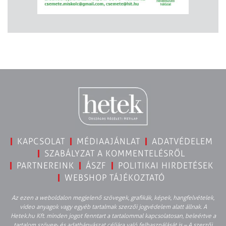
KAPCSOLAT
MÉDIAAJÁNLAT
ADATVÉDELEM
SZABÁLYZAT A KOMMENTELÉSRŐL
PARTNEREINK
ÁSZF
POLITIKAI HIRDETÉSEK
WEBSHOP TÁJÉKOZTATÓ
Az ezen a weboldalon megjelenő szövegek, grafikák, képek, hangfelvételek,
video anyagok vagy egyéb tartalmak szerzői jogvédelem alatt állnak. A
Hetek.hu Kft. minden jogot fenntart a tartalommal kapcsolatosan, beleértve a
tartalom szöveg- és adatbányászat céljára való felhasználását is – A szerzői