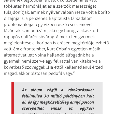
tökéletes harmóniáját és a szerzők merészségét
tulajdonítják, aminek nyilvánvalóan része volt a borító
dizájnja is: a pénzéhes, kapitalista társadalom
problematikáját egy vízben úszó csecsemővel
kívánták szimbolizálni, aki egy horogra akasztott
ropogós dollárért sóvárog. A meztelen gyermek
megjelenítése akkoriban is erősen megkérdőjelezhető
volt, ám a frontember, Kurt Cobain egyetlen másik
alternatívát lett volna hajlandó elfogadni: ha a
gyermek nemi szerve egy felirattal van kitakarva a
következő szöveggel: „Ha ettől kellemetlenül érzed
magad, akkor biztosan pedofil vagy.”
Az album végül a várakozásokat
felülmúlva 30 millió példányban kelt
el, és így megközelítőleg ennyi polcon
szerepelhet annak az egykori