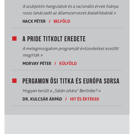
A szubjektív hangulatok és a racionális érvek hiánya
rossz tanácsadó az államszervezet átalakításánál
»
HACK PÉTER
/
BELFÖLD
A PRIDE TITKOLT EREDETE
A melegmozgalom programját évtizedekkel ezelőtt
megírták
»
MORVAY PÉTER
/
KÜLFÖLD
PERGAMON ŐSI TITKA ÉS EURÓPA SORSA
Hogyan került a „Sátán oltára” Berlinbe?
»
DR. KULCSÁR ÁRPÁD
/
HIT ÉS ÉRTÉKEK