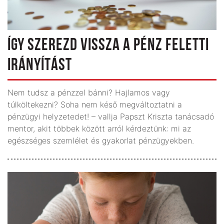
ÍGY SZEREZD VISSZA A PÉNZ FELETTI
IRÁNYÍTÁST
Nem tudsz a pénzzel bánni? Hajlamos vagy
túlköltekezni? Soha nem késő megváltoztatni a
pénzügyi helyzetedet! – vallja Papszt Kriszta tanács­­adó
mentor, akit többek között arról kérdeztünk: mi az
egészséges szemlélet és gyakorlat pénzügyekben.