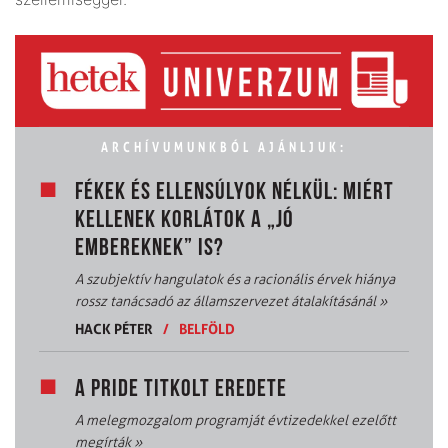
ARCHÍVUMUNKBÓL AJÁNLJUK:
FÉKEK ÉS ELLENSÚLYOK NÉLKÜL: MIÉRT
KELLENEK KORLÁTOK A „JÓ
EMBEREKNEK” IS?
A szubjektív hangulatok és a racionális érvek hiánya
rossz tanácsadó az államszervezet átalakításánál
»
HACK PÉTER
/
BELFÖLD
A PRIDE TITKOLT EREDETE
A melegmozgalom programját évtizedekkel ezelőtt
megírták
»