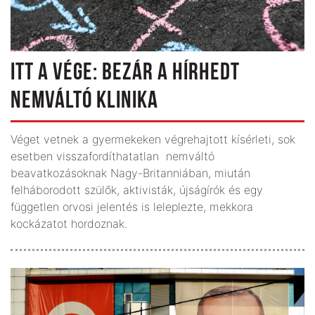
ITT A VÉGE: BEZÁR A HÍRHEDT
NEMVÁLTÓ KLINIKA
Véget vetnek a gyermekeken végrehajtott kísérleti, sok
esetben visszafordíthatatlan nemváltó
beavatkozásoknak Nagy-Britanniában, miután
felháborodott szülők, aktivisták, újságírók és egy
független orvosi jelentés is leleplezte, mekkora
kockázatot hordoznak.