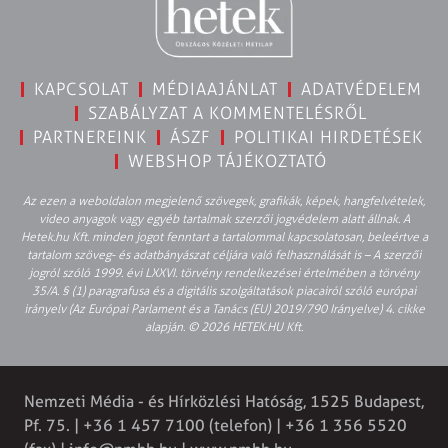
KAPCSOLAT
MÉDIAAJÁNLAT
ADATVÉDELEM
SZABÁLYZAT A KOMMENTELÉSRŐL
PARTNEREINK
ÁSZF
POLITIKAI HIRDETÉSEK
WEBSHOP TÁJÉKOZTATÓ
Az ezen a weboldalon megjelenő szövegek, grafikák, képek, hangfelvételek,
video anyagok vagy egyéb tartalmak szerzői jogvédelem alatt állnak. A
Hetek.hu Kft. minden jogot fenntart a tartalommal kapcsolatosan, beleértve a
tartalom szöveg- és adatbányászat céljára való felhasználását is – A szerzői
jogról szóló 1999. évi LXXVI. törvény rendelkezései értelmében a törvény
35/A. § (1) paragrafusa és a digitális szolgáltatások piacairól szóló európai
irányelv (Az Európai Parlament és a Tanács (EU) 2019/790 Irányelve) 4. cikke
alapján. © 2026 HETEK.HU Kft.
Nemzeti Média - és Hírközlési Hatóság, 1525 Budapest,
Pf. 75. | +36 1 457 7100 (telefon) | +36 1 356 5520