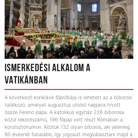
ISMERKEDÉSI ALKALOM A
VATIKÁNBAN
A következő konklávé főpróbája is lehetett az a bíborosi
találkozó, amelyet augusztus utolsó napjaira hívott
össze Ferenc pápa. A katolikus egyház 226 bíborosa
közül rekordszámú, 196 főpap vett részt Rómában a
konzisztóriumon. Köztük 132 olyan bíboros, aki jelenleg
80 évesnél fiatalabb, így jogosult megválasztani majd a