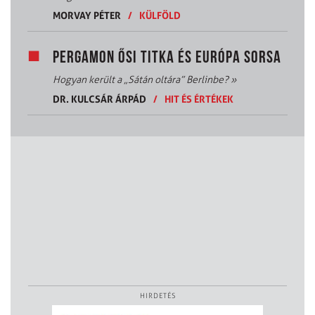
MORVAY PÉTER
/
KÜLFÖLD
PERGAMON ŐSI TITKA ÉS EURÓPA SORSA
Hogyan került a „Sátán oltára” Berlinbe?
»
DR. KULCSÁR ÁRPÁD
/
HIT ÉS ÉRTÉKEK
HIRDETÉS