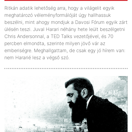
Ritkán adatik lehetőség arra, hogy a világelit egyik
meghatározó véleményformálóját úgy hallhassuk
beszélni, mint ahogy mondjuk a Davosi Fórum egyik zárt
ülésén teszi. Juval Harari néhány hete leült beszélgetni
Chris Andersonnal, a TED Talks vezetőjével, és 70
percben elmondta, szerinte milyen jövő vár az
emberiségre. Meghallgattam, de csak egy jó hírem van:
nem Hararié lesz a végső szó.