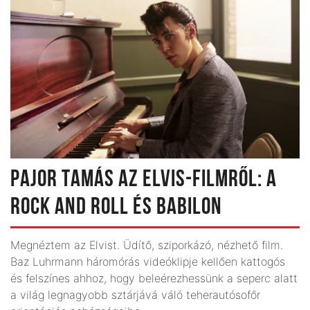
PAJOR TAMÁS AZ ELVIS-FILMRŐL: A
ROCK AND ROLL ÉS BABILON
Megnéztem az Elvist. Üdítő, sziporkázó, nézhető film.
Baz Luhrmann háromórás videóklipje kellően kattogós
és felszínes ahhoz, hogy beleérezhessünk a seperc alatt
a világ legnagyobb sztárjává váló teherautósofőr