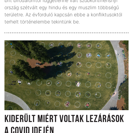
brit birodalomtól függetlenné vált szubkontinensnyi
ország szétvált egy hindu és egy muszlim többségű
területre. Az évforduló kapcsán ebbe a konfliktusoktól
terhelt történelembe tekintünk be.
KIDERÜLT MIÉRT VOLTAK LEZÁRÁSOK
A COVID IDEJÉN