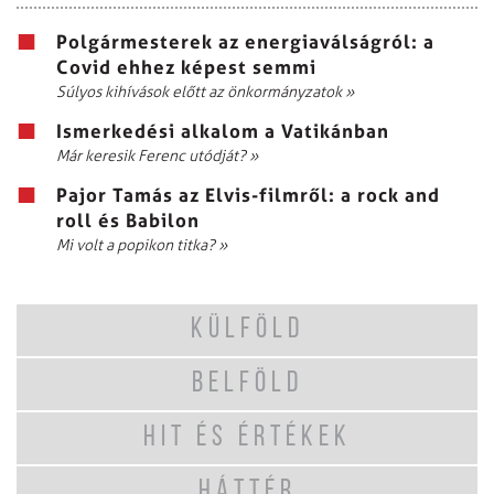
Polgármesterek az energiaválságról: a
Covid ehhez képest semmi
Súlyos kihívások előtt az önkormányzatok
»
Ismerkedési alkalom a Vatikánban
Már keresik Ferenc utódját?
»
Pajor Tamás az Elvis-filmről: a rock and
roll és Babilon
Mi volt a popikon titka?
»
KÜLFÖLD
BELFÖLD
HIT ÉS ÉRTÉKEK
HÁTTÉR