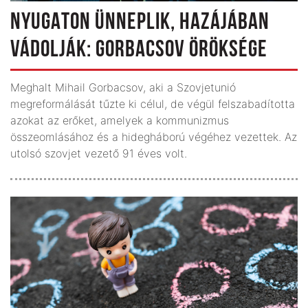
NYUGATON ÜNNEPLIK, HAZÁJÁBAN
VÁDOLJÁK: GORBACSOV ÖRÖKSÉGE
Meghalt Mihail Gorbacsov, aki a Szovjetunió
megreformálását tűzte ki célul, de végül felszabadította
azokat az erőket, amelyek a kommunizmus
összeomlásához és a hidegháború végéhez vezettek. Az
utolsó szovjet vezető 91 éves volt.