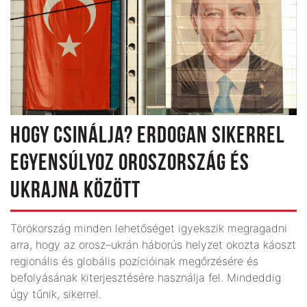
HOGY CSINÁLJA? ERDOGAN SIKERREL
EGYENSÚLYOZ OROSZORSZÁG ÉS
UKRAJNA KÖZÖTT
Törökország minden lehetőséget igyekszik megragadni
arra, hogy az orosz–ukrán háborús helyzet okozta káoszt
regionális és globális pozícióinak megőrzésére és
befolyásának kiterjesztésére használja fel. Mindeddig
úgy tűnik, sikerrel.