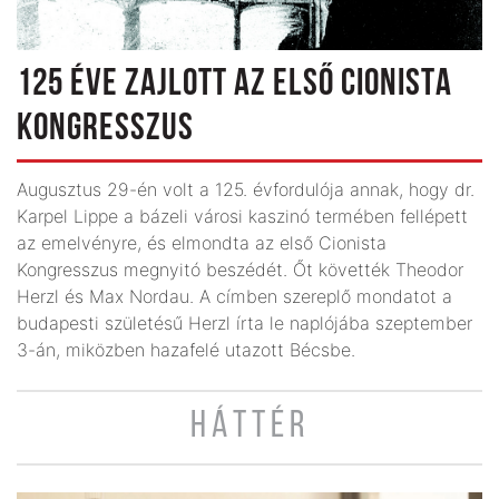
125 ÉVE ZAJLOTT AZ ELSŐ CIONISTA
KONGRESSZUS
Augusztus 29-én volt a 125. évfordulója annak, hogy dr.
Karpel Lippe a bázeli városi kaszinó termében fellépett
az emelvényre, és elmondta az első Cionista
Kongresszus megnyitó beszédét. Őt követték Theodor
Herzl és Max Nordau. A címben szereplő mondatot a
budapesti születésű Herzl írta le naplójába szeptember
3-án, miközben hazafelé utazott Bécsbe.
HÁTTÉR