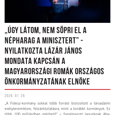
„ÚGY LÁTOM, NEM SÖPRI EL A
NÉPHARAG A MINISZTERT” -
NYILATKOZTA LÁZÁR JÁNOS
MONDATA KAPCSÁN A
MAGYARORSZÁGI ROMÁK ORSZÁGOS
ÖNKORMÁNYZATÁNAK ELNÖKE
2026. 01. 29.
„A Fidesz-kormány sokkal több forrást biztosított a társadalmi
esélyteremtésre, felzárkóztatásra, mint a korábbi kormányok. Ez
több 100 milliárdban mérhető” – fogalmazott lapunknak Aba-