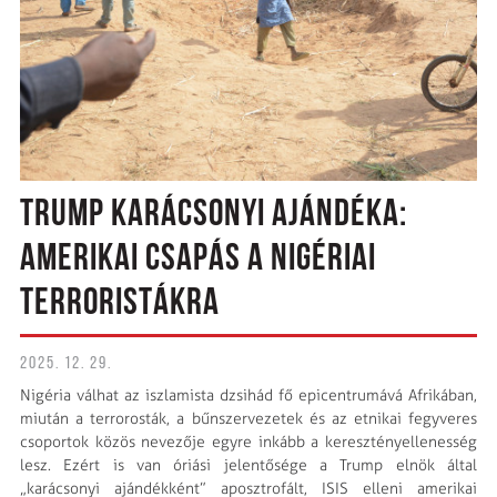
TRUMP KARÁCSONYI AJÁNDÉKA:
AMERIKAI CSAPÁS A NIGÉRIAI
TERRORISTÁKRA
2025. 12. 29.
Nigéria válhat az iszlamista dzsihád fő epicentrumává Afrikában,
miután a terrorosták, a bűnszervezetek és az etnikai fegyveres
csoportok közös nevezője egyre inkább a keresztényellenesség
lesz. Ezért is van óriási jelentősége a Trump elnök által
„karácsonyi ajándékként” aposztrofált, ISIS elleni amerikai