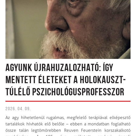
AGYUNK ÚJRAHUZALOZHATÓ: ÍGY
MENTETT ÉLETEKET A HOLOKAUSZT-
TÚLÉLŐ PSZICHOLÓGUSPROFESSZOR
2026. 04. 09.
Az agy hihetetlenül rugalmas, megfelelő terápiával elképesztő
tartalékok hívhatók elő belőle – ebben a mondatban foglalható
össze talán legtömörebben Reuven Feuerstein korszakalkotó