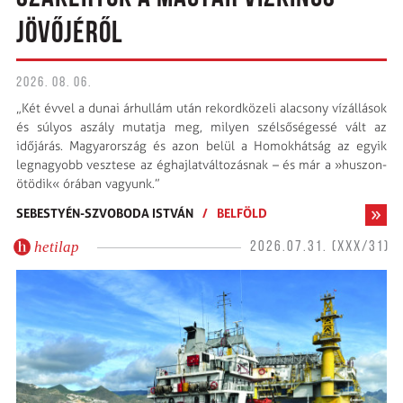
JÖVŐJÉRŐL
2026. 08. 06.
„Két évvel a dunai árhullám után rekordközeli alacsony vízállások
és súlyos aszály mutatja meg, milyen szélsőségessé vált az
időjárás. Magyarország és azon belül a Homokhátság az egyik
legnagyobb vesztese az ég­hajlatváltozásnak – és már a »huszon­
ötödik« órában vagyunk.”
SEBESTYÉN-SZVOBODA ISTVÁN
/
BELFÖLD
hetilap
2026.07.31. (XXX/31)