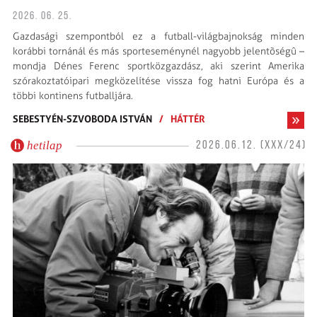
2026. 06. 25.
Gazdasági szempontból ez a futball-világbajnokság minden
korábbi tornánál és más sporteseménynél nagyobb jelentõségû –
mondja Dénes Ferenc sportközgazdász, aki szerint Amerika
szórakoztatóipari megközelítése vissza fog hatni Európa és a
többi kontinens futballjára.
SEBESTYÉN-SZVOBODA ISTVÁN
/
HÁTTÉR
hetilap
2026.06.12. (XXX/24)