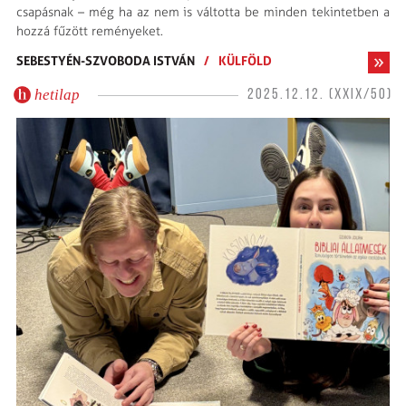
csapásnak – még ha az nem is váltotta be minden tekintetben a
hozzá fűzött reményeket.
SEBESTYÉN-SZVOBODA ISTVÁN
/
KÜLFÖLD
hetilap
2025.12.12. (XXIX/50)