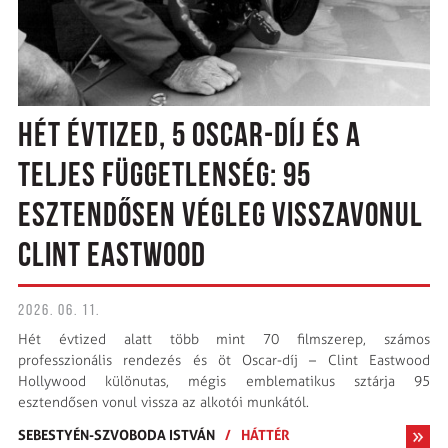
HÉT ÉVTIZED, 5 OSCAR-DÍJ ÉS A
TELJES FÜGGETLENSÉG: 95
ESZTENDŐSEN VÉGLEG VISSZAVONUL
CLINT EASTWOOD
2026. 06. 11.
Hét évtized alatt több mint 70 filmszerep, számos
professzionális rendezés és öt Oscar-díj – Clint Eastwood
Hollywood különutas, mégis emblematikus sztárja 95
esztendősen vonul vissza az alkotói munkától.
SEBESTYÉN-SZVOBODA ISTVÁN
/
HÁTTÉR