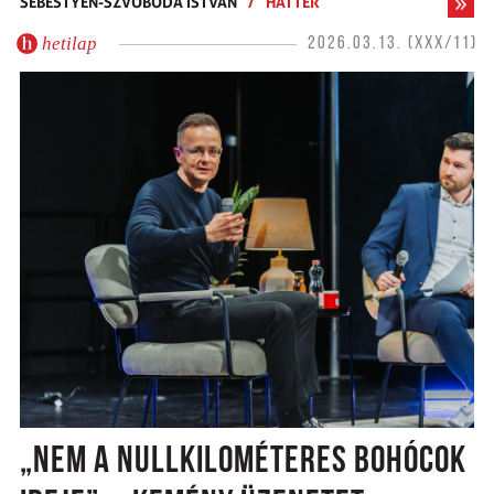
SEBESTYÉN-SZVOBODA ISTVÁN
/
HÁTTÉR
hetilap
2026.03.13. (XXX/11)
„NEM A NULLKILOMÉTERES BOHÓCOK