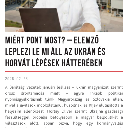
MIÉRT PONT MOST? – ELEMZŐ
LEPLEZI LE MI ÁLL AZ UKRÁN ÉS
HORVÁT LÉPÉSEK HÁTTERÉBEN
2026. 02. 26.
A Barátság vezeték januári leállása – ukrán magyarázat szerint
orosz dróntámadás miatt – egyre inkább politikai
nyomásgyakorlásnak tűnik Magyarország és Szlovákia ellen,
mivel a javítások indokolatlanul húzódnak, és Kijev elutasította a
helyszíni ellenőrzést. Hortay Olivér szerint Ukrajna gazdasági
feszültséggel próbálja befolyásolni a magyar belpolitikát a
választások előtt, abban bízva, hogy egy kormányváltás