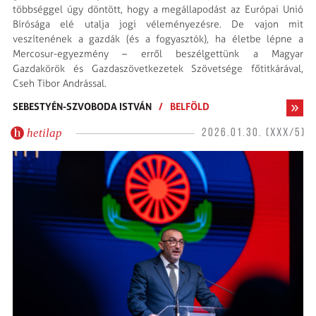
többséggel úgy döntött, hogy a megállapodást az Európai Unió
Bírósága elé utalja jogi véleményezésre. De vajon mit
veszítenének a gazdák (és a fogyasztók), ha életbe lépne a
Mercosur-egyezmény – erről beszélgettünk a Magyar
Gazdakörök és Gazdaszövetkezetek Szövetsége főtitkárával,
Cseh Tibor Andrással.
SEBESTYÉN-SZVOBODA ISTVÁN
/
BELFÖLD
hetilap
2026.01.30. (XXX/5)