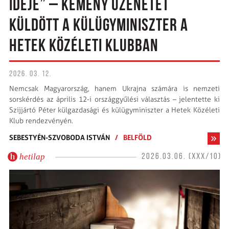
IDEJE” – KEMÉNY ÜZENETET
KÜLDÖTT A KÜLÜGYMINISZTER A
HETEK KÖZÉLETI KLUBBAN
2026. 03. 12.
Nemcsak Magyarország, hanem Ukrajna számára is nemzeti
sorskérdés az április 12-i országgyűlési választás – jelentette ki
Szijjártó Péter külgazdasági és külügyminiszter a Hetek Közéleti
Klub rendezvényén.
SEBESTYÉN-SZVOBODA ISTVÁN
/
BELFÖLD
hetilap
2026.03.06. (XXX/10)