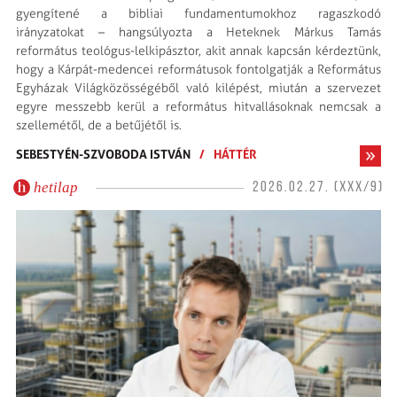
gyengítené a bibliai fundamentumokhoz ragaszkodó
irányzatokat – hangsúlyozta a Heteknek Márkus Tamás
református teológus-lelkipásztor, akit annak kapcsán kérdeztünk,
hogy a Kárpát-medencei reformátusok fontolgatják a Református
Egyházak Világközösségéből való kilépést, miután a szervezet
egyre messzebb kerül a református hitvallásoknak nemcsak a
szellemétől, de a betűjétől is.
SEBESTYÉN-SZVOBODA ISTVÁN
/
HÁTTÉR
hetilap
2026.02.27. (XXX/9)