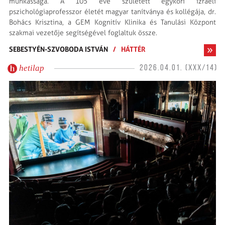
munkássága. A 105 éve született egykori izraeli
pszichológiaprofesszor életét magyar tanítványa és kollégája, dr.
Bohács Krisztina, a GEM Kognitív Klinika és Tanulási Központ
szakmai vezetője segítségével foglaltuk össze.
SEBESTYÉN-SZVOBODA ISTVÁN
/
HÁTTÉR
hetilap
2026.04.01. (XXX/14)