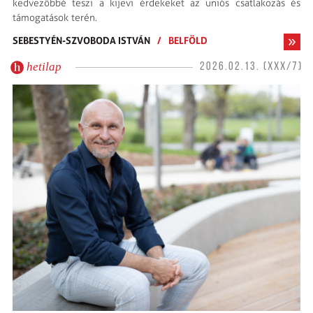
kedvezőbbé teszi a kijevi érdekeket az uniós csatlakozás és
támogatások terén.
SEBESTYÉN-SZVOBODA ISTVÁN
/
BELFÖLD
hetilap
2026.02.13. (XXX/7)