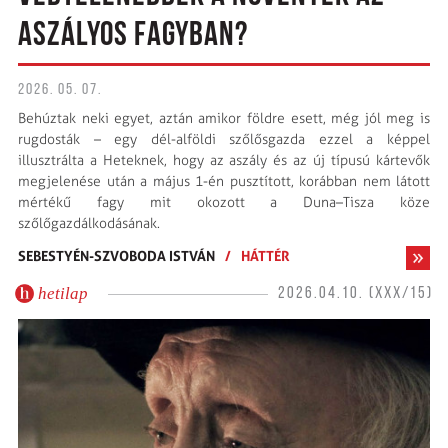
ASZÁLYOS FAGYBAN?
2026. 05. 07.
Behúztak neki egyet, aztán amikor földre esett, még jól meg is
rugdosták – egy dél-alföldi szőlősgazda ezzel a képpel
illusztrálta a Heteknek, hogy az aszály és az új típusú kártevők
megjelenése után a május 1-én pusztított, korábban nem látott
mértékű fagy mit okozott a Duna–Tisza köze
szőlőgazdálkodásának.
SEBESTYÉN-SZVOBODA ISTVÁN
/
HÁTTÉR
hetilap
2026.04.10. (XXX/15)