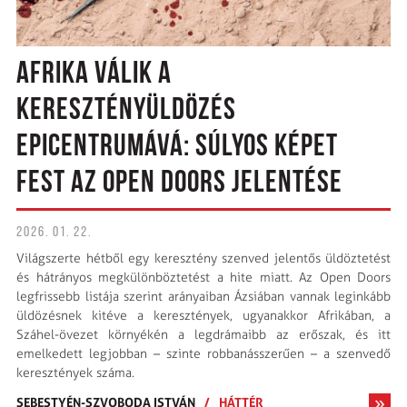
AFRIKA VÁLIK A
KERESZTÉNYÜLDÖZÉS
EPICENTRUMÁVÁ: SÚLYOS KÉPET
FEST AZ OPEN DOORS JELENTÉSE
2026. 01. 22.
Világszerte hétből egy keresztény szenved jelentős üldöztetést
és hátrányos megkülönböztetést a hite miatt. Az Open Doors
legfrissebb listája szerint arányaiban Ázsiában vannak leginkább
üldözésnek kitéve a keresztények, ugyanakkor Afrikában, a
Száhel-övezet környékén a legdrámaibb az erőszak, és itt
emelkedett legjobban – szinte robbanásszerűen – a szenvedő
keresztények száma.
SEBESTYÉN-SZVOBODA ISTVÁN
/
HÁTTÉR