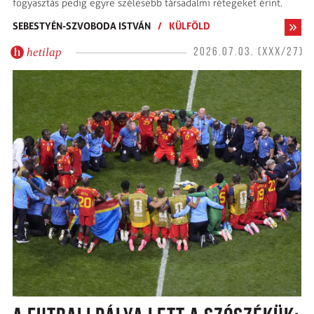
fogyasztás pedig egyre szélesebb társadalmi rétegeket érint.
SEBESTYÉN-SZVOBODA ISTVÁN
/
KÜLFÖLD
hetilap
2026.07.03. (XXX/27)