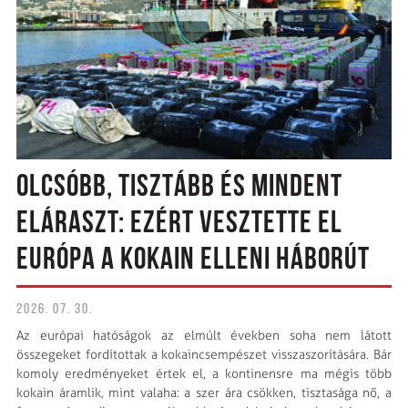
OLCSÓBB, TISZTÁBB ÉS MINDENT
ELÁRASZT: EZÉRT VESZTETTE EL
EURÓPA A KOKAIN ELLENI HÁBORÚT
2026. 07. 30.
Az európai hatóságok az elmúlt években soha nem látott
összegeket fordítottak a kokaincsempészet visszaszorítására. Bár
komoly ered­ményeket értek el, a kontinensre ma mégis több
kokain áramlik, mint valaha: a szer ára csökken, tisztasága nő, a