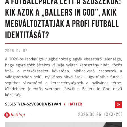
A FUTBALLPÁLYA LETT A SZÓSZÉKÜK:
KIK AZOK A „BALLERS IN GOD”, AKIK
MEGVÁLTOZTATJÁK A PROFI FUTBALL
IDENTITÁSÁT?
2026. 07. 02.
A 2026-os labdarúgó-világbajnokság egyik visszatérő jelensége,
hogy egyre több játékos vállalja nyíltan keresztény hitét. Közös
imák a mérkőzéseket követően, bibliaolvasó csoportok a
válogatottakon belül, nyilvános hitvallások – úgy tűnik a futball
segíthet visszatérni a kereszténységnek a nyilvános térbe.
Mindebben jelentős szerepet játszik a Ballers In God nevű
közösség.
SEBESTYÉN-SZVOBODA ISTVÁN
/
HÁTTÉR
hetilap
2026.06.26. (XXX/26)