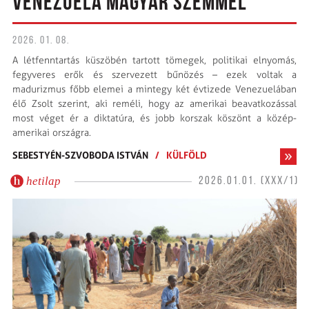
VENEZUELA MAGYAR SZEMMEL
2026. 01. 08.
A létfenntartás küszöbén tartott tömegek, politikai elnyomás,
fegyveres erők és szervezett bűnözés – ezek voltak a
madurizmus főbb elemei a mintegy két évtizede Venezuelában
élő Zsolt szerint, aki reméli, hogy az amerikai beavatkozással
most véget ér a diktatúra, és jobb korszak köszönt a közép-
amerikai országra.
SEBESTYÉN-SZVOBODA ISTVÁN
/
KÜLFÖLD
hetilap
2026.01.01. (XXX/1)