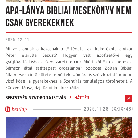
APA-LÁNYA BIBLIAI MESEKÖNYV NEM
CSAK GYEREKEKNEK
2025. 12. 11.
Mi volt annak a kakasnak a története, aki kukorékolt, amikor
Péter elárulta Jézust? Hogyan vált adófizetővé egy
gyűjtögető kishal a Genezáreti-tóban? Miért költöztek méhek a
Sámson által széttépett oroszlánba? Szobota Zoltán Bibliai
állatmesék című kötete felnõttek számára is szórakoztató módon
viszi közel a gyerekekhez a Szentírás tanulságos történeteit. A
könyvet lánya, Baji Kamilla illusztrálta.
SEBESTYÉN-SZVOBODA ISTVÁN
/
HÁTTÉR
hetilap
2025.11.28. (XXIX/48)