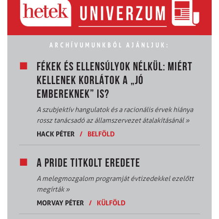
ARCHÍVUMUNKBÓL AJÁNLJUK:
FÉKEK ÉS ELLENSÚLYOK NÉLKÜL: MIÉRT
KELLENEK KORLÁTOK A „JÓ
EMBEREKNEK” IS?
A szubjektív hangulatok és a racionális érvek hiánya
rossz tanácsadó az államszervezet átalakításánál
»
HACK PÉTER
/
BELFÖLD
A PRIDE TITKOLT EREDETE
A melegmozgalom programját évtizedekkel ezelőtt
megírták
»
MORVAY PÉTER
/
KÜLFÖLD