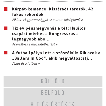
Kárpát-kemence: Kiszáradt tározók, 42
fokos rekordok
Mi lesz Magyarországgal az extrém hőségben?
»
Tíz év pénzmegvonás a tét: Halálos
csapást mérhet a Kongresszus a
legnagyobb abo...
Abortálnák a magzatelhajtást
»
A futballpálya lett a szószékük: Kik azok a
„Ballers In God”, akik megváltoztatj...
Jézus és a futball
»
KÜLFÖLD
BELFÖLD
HIT ÉS ÉRTÉKEK