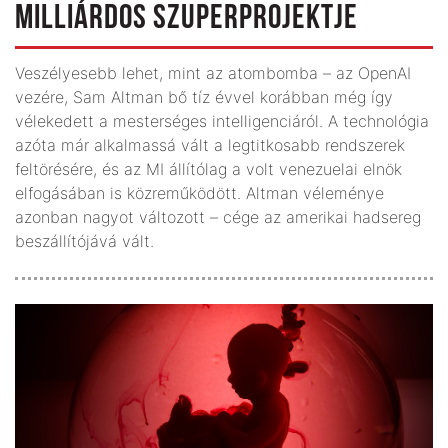
MILLIÁRDOS SZUPERPROJEKTJE
Veszélyesebb lehet, mint az atombomba – az OpenAI
vezére, Sam Altman bő tíz évvel korábban még így
vélekedett a mesterséges intelligenciáról. A technológia
azóta már alkalmassá vált a legtitkosabb rendszerek
feltörésére, és az MI állítólag a volt venezuelai elnök
elfogásában is közreműködött. Altman véleménye
azonban nagyot változott – cége az amerikai hadsereg
beszállítójává vált.