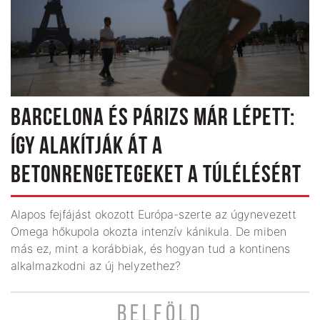
BARCELONA ÉS PÁRIZS MÁR LÉPETT:
ÍGY ALAKÍTJÁK ÁT A
BETONRENGETEGEKET A TÚLÉLÉSÉRT
Alapos fejfájást okozott Európa-szerte az úgynevezett
Omega hőkupola okozta intenzív kánikula. De miben
más ez, mint a korábbiak, és hogyan tud a kontinens
alkalmazkodni az új helyzethez?
BELFÖLD