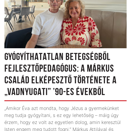
GYÓGYÍTHATATLAN BETEGSÉGBŐL
FEJLESZTŐPEDAGÓGUS: A MÁRKUS
CSALÁD ELKÉPESZTŐ TÖRTÉNETE A
„VADNYUGATI” ’90-ES ÉVEKBŐL
„Amikor Éva azt mondta, hogy Jézus a gyermekünket
meg tudja gyógyítani, s ez egy lehetőség – máig úgy
érzem, hogy ez volt az egyetlen dolog, amin keresztül
Isten engem meg tudott fogni.” Márkus Attilával és