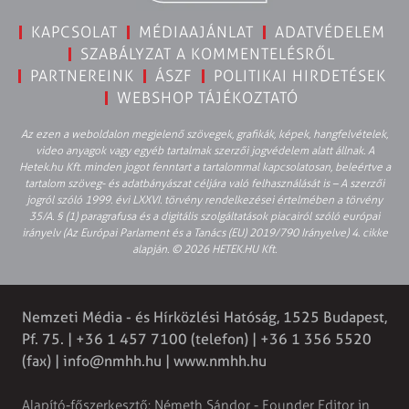
KAPCSOLAT
MÉDIAAJÁNLAT
ADATVÉDELEM
SZABÁLYZAT A KOMMENTELÉSRŐL
PARTNEREINK
ÁSZF
POLITIKAI HIRDETÉSEK
WEBSHOP TÁJÉKOZTATÓ
Az ezen a weboldalon megjelenő szövegek, grafikák, képek, hangfelvételek,
video anyagok vagy egyéb tartalmak szerzői jogvédelem alatt állnak. A
Hetek.hu Kft. minden jogot fenntart a tartalommal kapcsolatosan, beleértve a
tartalom szöveg- és adatbányászat céljára való felhasználását is – A szerzői
jogról szóló 1999. évi LXXVI. törvény rendelkezései értelmében a törvény
35/A. § (1) paragrafusa és a digitális szolgáltatások piacairól szóló európai
irányelv (Az Európai Parlament és a Tanács (EU) 2019/790 Irányelve) 4. cikke
alapján. © 2026 HETEK.HU Kft.
Nemzeti Média - és Hírközlési Hatóság, 1525 Budapest,
Pf. 75. | +36 1 457 7100 (telefon) | +36 1 356 5520
(fax) |
info@nmhh.hu
| www.nmhh.hu
Alapító-főszerkesztő: Németh Sándor - Founder Editor in