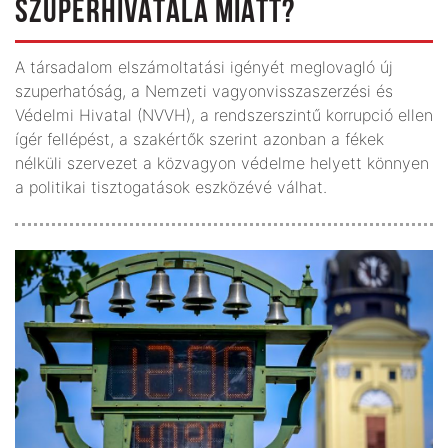
SZUPERHIVATALA MIATT?
A társadalom elszámoltatási igényét meglovagló új
szuperhatóság, a Nemzeti vagyonvisszaszerzési és
Védelmi Hivatal (NVVH), a rendszerszintű korrupció ellen
ígér fellépést, a szakértők szerint azonban a fékek
nélküli szervezet a közvagyon védelme helyett könnyen
a politikai tisztogatások eszközévé válhat.