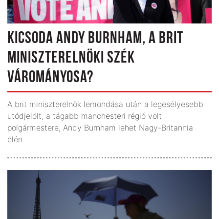
KICSODA ANDY BURNHAM, A BRIT
MINISZTERELNÖKI SZÉK
VÁROMÁNYOSA?
A brit miniszterelnök lemondása után a leg­esélyesebb
utódjelölt, a tágabb manchesteri régió volt
polgármestere, Andy Burnham lehet Nagy-Britannia
élén.