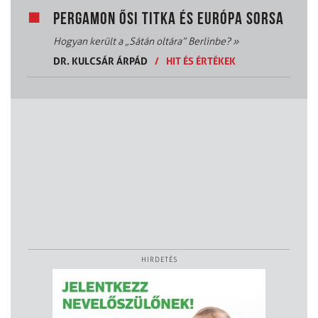
PERGAMON ŐSI TITKA ÉS EURÓPA SORSA
Hogyan került a „Sátán oltára” Berlinbe?
»
DR. KULCSÁR ÁRPÁD
/
HIT ÉS ÉRTÉKEK
HIRDETÉS