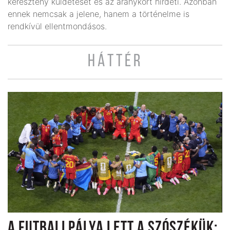
keresztény küldetését és az aranykort hirdeti. Azonban
ennek nemcsak a jelene, hanem a történelme is
rendkívül ellentmondásos.
HÁTTÉR
A FUTBALLPÁLYA LETT A SZÓSZÉKÜK: