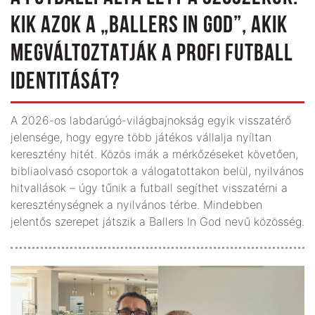
KIK AZOK A „BALLERS IN GOD”, AKIK
MEGVÁLTOZTATJÁK A PROFI FUTBALL
IDENTITÁSÁT?
A 2026-os labdarúgó-világbajnokság egyik visszatérő
jelensége, hogy egyre több játékos vállalja nyíltan
keresztény hitét. Közös imák a mérkőzéseket követően,
bibliaolvasó csoportok a válogatottakon belül, nyilvános
hitvallások – úgy tűnik a futball segíthet visszatérni a
kereszténységnek a nyilvános térbe. Mindebben
jelentős szerepet játszik a Ballers In God nevű közösség.