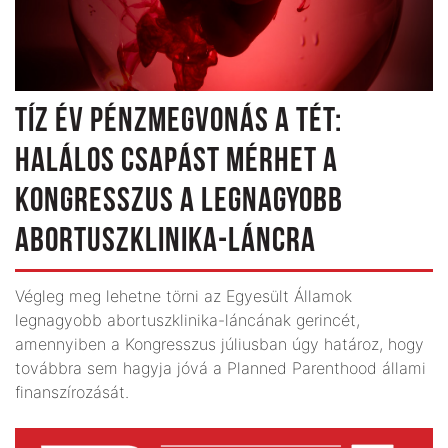
TÍZ ÉV PÉNZMEGVONÁS A TÉT:
HALÁLOS CSAPÁST MÉRHET A
KONGRESSZUS A LEGNAGYOBB
ABORTUSZKLINIKA-LÁNCRA
Végleg meg lehetne törni az Egyesült Államok
legnagyobb abortuszklinika-láncának gerincét,
amennyiben a Kongresszus júliusban úgy határoz, hogy
továbbra sem hagyja jóvá a Planned Parenthood állami
finanszírozását.