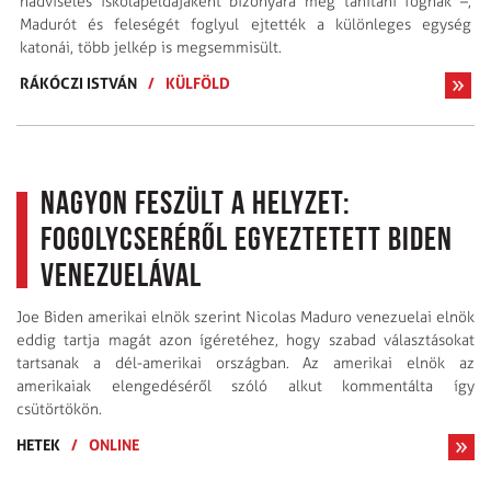
hadviselés iskola­példájaként bizonyára még tanítani fognak –,
Madurót és feleségét foglyul ejtették a különleges egység
katonái, több jelkép is megsemmisült.
RÁKÓCZI ISTVÁN
/
KÜLFÖLD
Nagyon feszült a helyzet:
fogolycseréről egyeztetett Biden
Venezuelával
Joe Biden amerikai elnök szerint Nicolas Maduro venezuelai elnök
eddig tartja magát azon ígéretéhez, hogy szabad választásokat
tartsanak a dél-amerikai országban. Az amerikai elnök az
amerikaiak elengedéséről szóló alkut kommentálta így
csütörtökön.
HETEK
/
ONLINE