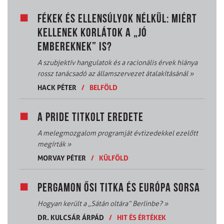
FÉKEK ÉS ELLENSÚLYOK NÉLKÜL: MIÉRT
KELLENEK KORLÁTOK A „JÓ
EMBEREKNEK” IS?
A szubjektív hangulatok és a racionális érvek hiánya
rossz tanácsadó az államszervezet átalakításánál
»
HACK PÉTER
/
BELFÖLD
A PRIDE TITKOLT EREDETE
A melegmozgalom programját évtizedekkel ezelőtt
megírták
»
MORVAY PÉTER
/
KÜLFÖLD
PERGAMON ŐSI TITKA ÉS EURÓPA SORSA
Hogyan került a „Sátán oltára” Berlinbe?
»
DR. KULCSÁR ÁRPÁD
/
HIT ÉS ÉRTÉKEK