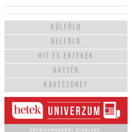
KÜLFÖLD
BELFÖLD
HIT ÉS ÉRTÉKEK
HÁTTÉR
KÁVÉSZÜNET
ARCHÍVUMUNKBÓL AJÁNLJUK: