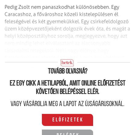
Pedig Zsolt nem panaszkodhat különösebben. Egy
Caracashoz, a fővároshoz közeli kistelepülésen él
feleségével és két gyermekükkel. Egy csirkefeldolgozó
üzem középvezetőjeként dolgozik évek óta, és magát a
helyi középosztályhoz sorolja, megjegyezve, hogy azt
nem mindig lehet elválasztani az alacsonyabb
társadalmi rétegektől. Neki nagy előnye, hogy
fizetésének egy részét dollárban kapja, így védelmet
élvez az elég jelentős inflációval szemben.
Tovább olvasná?
Ez egy cikk a hetilapból, amit online előfizetést
követően belépéssel elér.
Vagy vásárolja meg a lapot az újságárusoknál.
Előfizetek