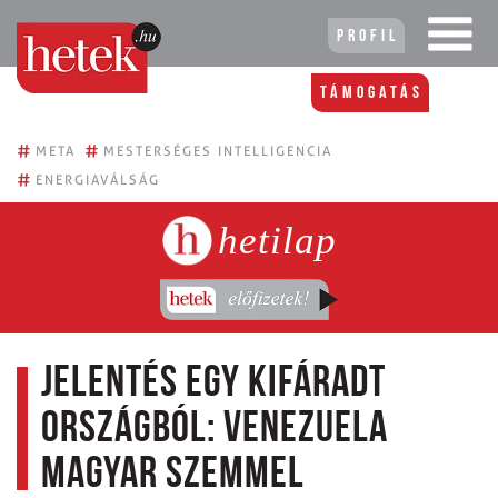
Profil
Támogatás
#
#
META
MESTERSÉGES INTELLIGENCIA
#
ENERGIAVÁLSÁG
hetilap
Jelentés egy kifáradt
országból: Venezuela
magyar szemmel