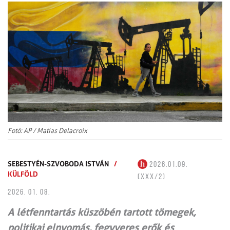
Fotó: AP / Matias Delacroix
SEBESTYÉN-SZVOBODA ISTVÁN
/
2026.01.09.
KÜLFÖLD
(XXX/2)
2026. 01. 08.
A létfenntartás küszöbén tartott tömegek,
politikai elnyomás, fegyveres erők és