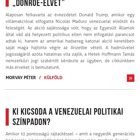
„Donroe-elvet”
Alaposan felkavarta az évkezdetet Donald Trump, amikor egy
villámakcióval elfogatta Nicolás Maduro venezuelai elnököt és
feleségét. Az akció sajátossága volt, hogy az Egyesült Államok
által vád alá helyezett politikus ellen nem elfogatási parancsot
adtak ki, hanem az amerikai hadsereg katonai akció keretében
saját maga hajtotta végre az őrizetbe vételt. A hadművelet
jogosságáról azóta hatalmas vita zajlik, a Hetek Hoffmann Tamás
nemzetközi jogi szakértőt kérdezte az ügyben, de cikkünkben
más érveket is bemutatunk.
MORVAY PÉTER
/
KÜLFÖLD
Ki kicsoda a venezuelai politikai
színpadon?
Amikor tű pontosságú rajtaütéssel – amit a negyedik generációs