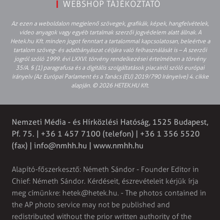
WEBSHOP TÁJÉKOZTATÓ
Az ezen a weboldalon megjelenő szövegek, grafikák, képek, hangfelvételek,
video anyagok vagy egyéb tartalmak szerzői jogvédelem alatt állnak. A
Hetek.hu Kft. minden jogot fenntart a tartalommal kapcsolatosan, beleértve a
tartalom szöveg- és adatbányászat céljára való felhasználását is – A szerzői
jogról szóló 1999. évi LXXVI. törvény rendelkezései értelmében a törvény
35/A. § (1) paragrafusa és a digitális szolgáltatások piacairól szóló európai
irányelv (Az Európai Parlament és a Tanács (EU) 2019/790 Irányelve) 4. cikke
alapján. © 2026 HETEK.HU Kft.
Nemzeti Média - és Hírközlési Hatóság, 1525 Budapest,
Pf. 75. | +36 1 457 7100 (telefon) | +36 1 356 5520
(fax) |
info@nmhh.hu
| www.nmhh.hu
Alapító-főszerkesztő: Németh Sándor - Founder Editor in
Chief: Németh Sándor. Kérdéseit, észrevételeit kérjük írja
meg címünkre:
hetek@hetek.hu
. - The photos contained in
the AP photo service may not be published and
redistributed without the prior written authority of the